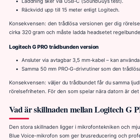
Laddning sker via USB-C (SoundGuys test).
Räckvidd upp till 15 meter enligt Logitech.
Konsekvensen: den trådlösa versionen ger dig rörelsef
cirka 320 gram och måste ladda headsetet regelbunde
Logitech G PRO trådbunden version
Ansluter via avtagbar 3,5 mm-kabel – kan använda
Samma 50 mm PRO‑G-drivrutiner som den trådlösa v
Konsekvensen: väljer du trådbundet får du samma ljudkva
rörelsefriheten. För den som spelar nära datorn är det oft
Vad är skillnaden mellan Logitech G
Den stora skillnaden ligger i mikrofontekniken och mj
Blue Voice-mikrofon som ger brusreducering och profes