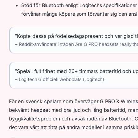
Stöd för Bluetooth enligt Logitechs specifikationer
förvånar många köpare som förväntar sig den ansl
”Köpte dessa på födelsedagspresent och var glad till
– Reddit‑användare i tråden Are G PRO headsets really tha
”Spela i full frihet med 20+ timmars batteritid och up
– Logitech G officiell webbplats (Logitech)
För en svensk spelare som överväger G PRO X Wireless 
bekvämt headset med bra ljud och lång batteritid, men
byggkvalitetsproblem och avsaknaden av Bluetooth. Om
det vara värt att titta på andra modeller i samma priskl