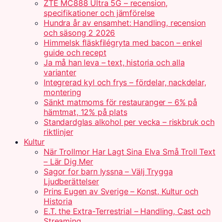
ZTE MC888 Ultra 5G – recension,
specifikationer och jämförelse
Hundra år av ensamhet: Handling, recension
och säsong 2 2026
Himmelsk fläskfilégryta med bacon – enkel
guide och recept
Ja må han leva – text, historia och alla
varianter
Integrerad kyl och frys – fördelar, nackdelar,
montering
Sänkt matmoms för restauranger – 6% på
hämtmat, 12% på plats
Standardglas alkohol per vecka – riskbruk och
riktlinjer
Kultur
När Trollmor Har Lagt Sina Elva Små Troll Text
– Lär Dig Mer
Sagor for barn lyssna – Välj Trygga
Ljudberättelser
Prins Eugen av Sverige – Konst, Kultur och
Historia
E.T. the Extra-Terrestrial – Handling, Cast och
Streaming