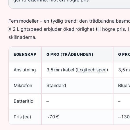
Fem modeller – en tydlig trend: den trådbundna basmod
X 2 Lightspeed erbjuder ökad rörlighet till högre pris. 
skillnaderna.
EGENSKAP
G PRO (TRÅDBUNDEN)
G PR
Anslutning
3,5 mm kabel (
Logitech spec
)
3,5 m
Mikrofon
Standard
Blue 
Batteritid
–
–
Pris (ca)
~70 €
~130 