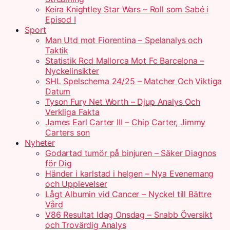
Keira Knightley Star Wars – Roll som Sabé i
Episod I
Sport
Man Utd mot Fiorentina – Spelanalys och
Taktik
Statistik Rcd Mallorca Mot Fc Barcelona –
Nyckelinsikter
SHL Spelschema 24/25 – Matcher Och Viktiga
Datum
Tyson Fury Net Worth – Djup Analys Och
Verkliga Fakta
James Earl Carter III – Chip Carter, Jimmy
Carters son
Nyheter
Godartad tumör på binjuren – Säker Diagnos
för Dig
Händer i karlstad i helgen – Nya Evenemang
och Upplevelser
Lågt Albumin vid Cancer – Nyckel till Bättre
Vård
V86 Resultat Idag Onsdag – Snabb Översikt
och Trovärdig Analys