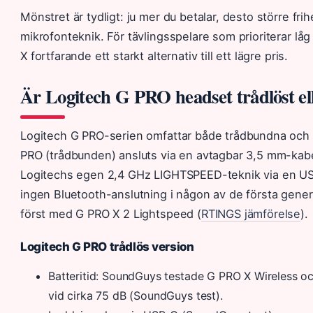
Mönstret är tydligt: ju mer du betalar, desto större fri
mikrofonteknik. För tävlingsspelare som prioriterar l
X fortfarande ett starkt alternativ till ett lägre pris.
Är Logitech G PRO headset trådlöst el
Logitech G PRO-serien omfattar både trådbundna och t
PRO (trådbunden) ansluts via en avtagbar 3,5 mm-kab
Logitechs egen 2,4 GHz LIGHTSPEED-teknik via en U
ingen Bluetooth-anslutning i någon av de första gene
först med G PRO X 2 Lightspeed (
RTINGS jämförelse
).
Logitech G PRO trådlös version
Batteritid: SoundGuys testade G PRO X Wireless o
vid cirka 75 dB (SoundGuys test).