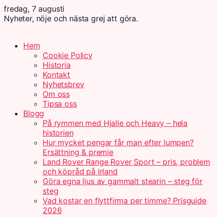
fredag, 7 augusti
Nyheter, nöje och nästa grej att göra.
Hem
Cookie Policy
Historia
Kontakt
Nyhetsbrev
Om oss
Tipsa oss
Blogg
På rymmen med Hjalle och Heavy – hela
historien
Hur mycket pengar får man efter lumpen?
Ersättning & premie
Land Rover Range Rover Sport – pris, problem
och köpråd på Irland
Göra egna ljus av gammalt stearin – steg för
steg
Vad kostar en flyttfirma per timme? Prisguide
2026