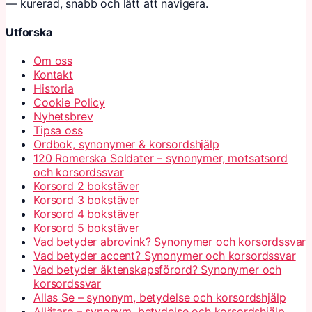
— kurerad, snabb och lätt att navigera.
Utforska
Om oss
Kontakt
Historia
Cookie Policy
Nyhetsbrev
Tipsa oss
Ordbok, synonymer & korsordshjälp
120 Romerska Soldater – synonymer, motsatsord
och korsordssvar
Korsord 2 bokstäver
Korsord 3 bokstäver
Korsord 4 bokstäver
Korsord 5 bokstäver
Vad betyder abrovink? Synonymer och korsordssvar
Vad betyder accent? Synonymer och korsordssvar
Vad betyder äktenskapsförord? Synonymer och
korsordssvar
Allas Se – synonym, betydelse och korsordshjälp
Allätare – synonym, betydelse och korsordshjälp