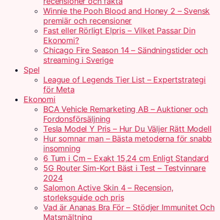
recensioner och fakta
Winnie the Pooh Blood and Honey 2 – Svensk
premiär och recensioner
Fast eller Rörligt Elpris – Vilket Passar Din
Ekonomi?
Chicago Fire Season 14 – Sändningstider och
streaming i Sverige
Spel
League of Legends Tier List – Expertstrategi
för Meta
Ekonomi
BCA Vehicle Remarketing AB – Auktioner och
Fordonsförsäljning
Tesla Model Y Pris – Hur Du Väljer Rätt Modell
Hur somnar man – Bästa metoderna för snabb
insomning
6 Tum i Cm – Exakt 15,24 cm Enligt Standard
5G Router Sim-Kort Bäst i Test – Testvinnare
2024
Salomon Active Skin 4 – Recension,
storleksguide och pris
Vad är Ananas Bra För – Stödjer Immunitet Och
Matsmältning