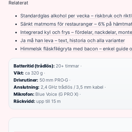
Relaterat
Standardglas alkohol per vecka – riskbruk och riktl
Sänkt matmoms för restauranger – 6% på hämtmat,
Integrerad kyl och frys – fördelar, nackdelar, monte
Ja må han leva – text, historia och alla varianter
Himmelsk fläskfilégryta med bacon – enkel guide 
Batteritid (trådlös):
20+ timmar ·
Vikt:
ca 320 g ·
Drivrutiner:
50 mm PRO‑G ·
Anslutning:
2,4 GHz trådlös / 3,5 mm kabel ·
Mikrofon:
Blue Voice (G PRO X) ·
Räckvidd:
upp till 15 m