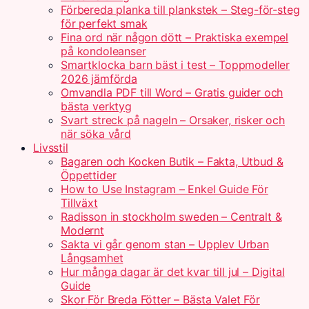
Förbereda planka till plankstek – Steg-för-steg
för perfekt smak
Fina ord när någon dött – Praktiska exempel
på kondoleanser
Smartklocka barn bäst i test – Toppmodeller
2026 jämförda
Omvandla PDF till Word – Gratis guider och
bästa verktyg
Svart streck på nageln – Orsaker, risker och
när söka vård
Livsstil
Bagaren och Kocken Butik – Fakta, Utbud &
Öppettider
How to Use Instagram – Enkel Guide För
Tillväxt
Radisson in stockholm sweden – Centralt &
Modernt
Sakta vi går genom stan – Upplev Urban
Långsamhet
Hur många dagar är det kvar till jul – Digital
Guide
Skor För Breda Fötter – Bästa Valet För