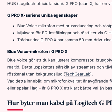
HUB (Logitech officiella sida). G PRO (utan X) har en v
G PRO X-seriens unika egenskaper
Blue Voice-mikrofon med brusreducering och röstpr
Mjukvara för EQ-inställningar och röstfilter via G 
Trådbundna G PRO X har samma 50 mm-drivrutiner
Blue Voice-mikrofon i G PRO X
Blue Voice gör att du kan justera kompressor, brusgolv
realtid. Detta uppskattas särskilt av streamers och täv
röstkanal utan bakgrundsljud (
TechGearLab
).
Vad detta innebär: om mikrofonkvalitet är avgörande fö
eller spelar i lag – är G PRO X ett klart bättre val än 
Hur byter man kabel på Logitech G P