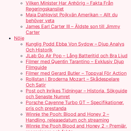
Vilken Minister Har Anhörig – Fakta Från
Regeringskansliet
Maja Dahlqvist Pojkvän Amerikan – Allt du
behöver veta
James Earl Carter III – Äldste son till Jimmy
Carter
Nöje
Kunglig Podd Ebba Von Sydow – Djup Analys
Och Historik
JLab Go Air Pop – Lång Batteritid och Bra Ljud
Filmer med Quentin Tarantino – Exklusiv Djup
Filmguide
Filmer med Gerard Butler – Toppval För Action
Rollistan i Broderna Mozart – Skådespelare
Och Satir
Post och Inrikes Tidningar – Historia, Sökguide
och Senaste Numret
Porsche Cayenne Turbo GT – Specifikationer,
pris och prestanda
Winnie the Pooh: Blood and Honey 2 –
Handling, releasedatum och streaming
Winnie the Pooh Blood and Honey 2 – Premiär,