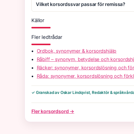
Vilket korsordssvar passar för remissa?
Källor
Fler ledtrådar
Ordbok, synonymer & korsordshjälp
Råbiff – synonym, betydelse och korsordshj
Räcker: synonymer, korsordslösning och för
Råda: synonymer, korsordslösning och förkl
✓ Granskad av Oskar Lindqvist, Redaktör & språkvård
Fler korsordsord →