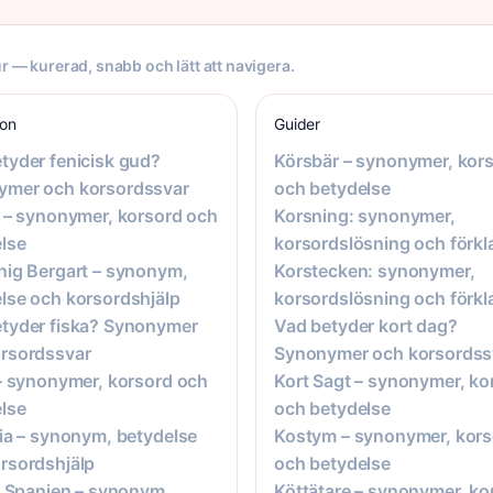
r — kurerad, snabb och lätt att navigera.
ion
Guider
tyder fenicisk gud?
Körsbär – synonymer, kor
ymer och korsordssvar
och betydelse
g – synonymer, korsord och
Korsning: synonymer,
lse
korsordslösning och förkl
nig Bergart – synonym,
Korstecken: synonymer,
lse och korsordshjälp
korsordslösning och förkl
tyder fiska? Synonymer
Vad betyder kort dag?
rsordssvar
Synonymer och korsordss
 – synonymer, korsord och
Kort Sagt – synonymer, ko
lse
och betydelse
ria – synonym, betydelse
Kostym – synonymer, kors
rsordshjälp
och betydelse
 I Spanien – synonym,
Köttätare – synonymer, ko