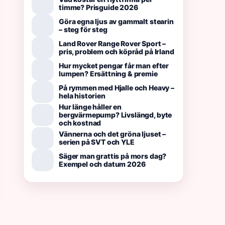
timme? Prisguide 2026
Göra egna ljus av gammalt stearin
– steg för steg
Land Rover Range Rover Sport –
pris, problem och köpråd på Irland
Hur mycket pengar får man efter
lumpen? Ersättning & premie
På rymmen med Hjalle och Heavy –
hela historien
Hur länge håller en
bergvärmepump? Livslängd, byte
och kostnad
Vännerna och det gröna ljuset –
serien på SVT och YLE
Säger man grattis på mors dag?
Exempel och datum 2026