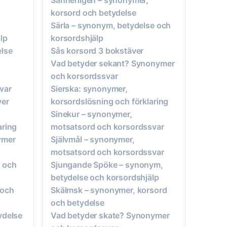
korsord och betydelse
Särla – synonym, betydelse och
lp
korsordshjälp
else
Sås korsord 3 bokstäver
Vad betyder sekant? Synonymer
och korsordssvar
var
Sierska: synonymer,
ver
korsordslösning och förklaring
Sinekur – synonymer,
aring
motsatsord och korsordssvar
ymer
Självmål – synonymer,
motsatsord och korsordssvar
e och
Sjungande Spöke – synonym,
betydelse och korsordshjälp
 och
Skälmsk – synonymer, korsord
och betydelse
ydelse
Vad betyder skate? Synonymer