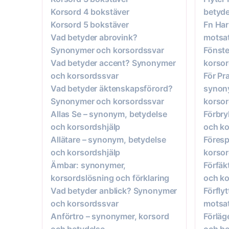
Korsord 4 bokstäver
betyde
Korsord 5 bokstäver
Fn Har
Vad betyder abrovink?
motsat
Synonymer och korsordssvar
Fönste
Vad betyder accent? Synonymer
korsor
och korsordssvar
För Pr
Vad betyder äktenskapsförord?
synon
Synonymer och korsordssvar
korso
Allas Se – synonym, betydelse
Förbry
och korsordshjälp
och ko
Allätare – synonym, betydelse
Föresp
och korsordshjälp
korsor
Ämbar: synonymer,
Förfäk
korsordslösning och förklaring
och ko
Vad betyder anblick? Synonymer
Förfly
och korsordssvar
motsat
Anförtro – synonymer, korsord
Förläg
och betydelse
och be