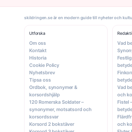
skildringen.se är en modern guide till nyheter och kultu
Utforska
Redakt
Om oss
Vad be
Kontakt
Synon
Historia
Festli
Cookie Policy
betyde
Nyhetsbrev
Finkor
Tipsa oss
betyde
Ordbok, synonymer &
Vad be
korsordshjälp
och ko
120 Romerska Soldater –
Fistel
synonymer, motsatsord och
betyde
korsordssvar
Flärdf
Korsord 2 bokstäver
och ko
Korsord 3 bokstäver
Flyter