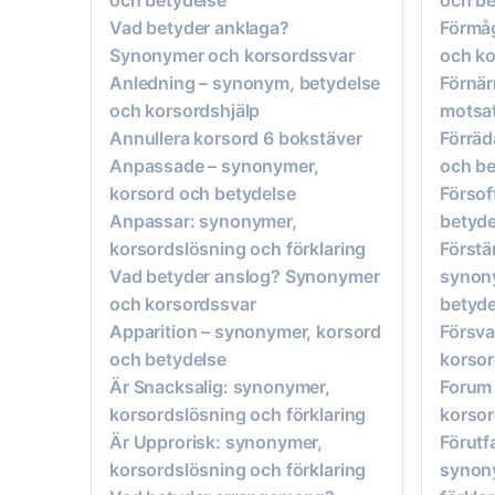
Vad betyder anklaga?
Förmåg
Synonymer och korsordssvar
och ko
Anledning – synonym, betydelse
Förnä
och korsordshjälp
motsat
Annullera korsord 6 bokstäver
Förräd
Anpassade – synonymer,
och be
korsord och betydelse
Försof
Anpassar: synonymer,
betyde
korsordslösning och förklaring
Förstä
Vad betyder anslog? Synonymer
synon
och korsordssvar
betyde
Apparition – synonymer, korsord
Försva
och betydelse
korsor
Är Snacksalig: synonymer,
Forum 
korsordslösning och förklaring
korsor
Är Upprorisk: synonymer,
Förutf
korsordslösning och förklaring
synony