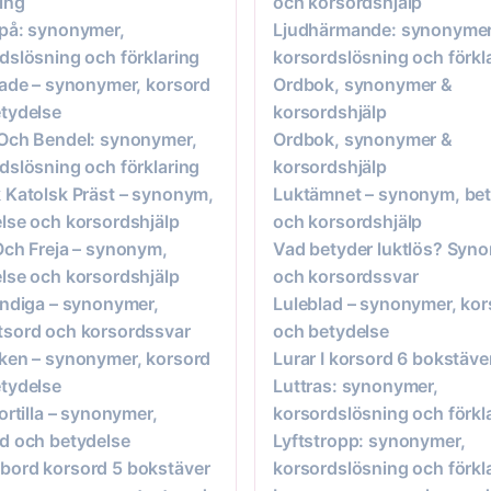
ring
och korsordshjälp
på: synonymer,
Ljudhärmande: synonymer
dslösning och förklaring
korsordslösning och förkl
rade – synonymer, korsord
Ordbok, synonymer &
tydelse
korsordshjälp
Och Bendel: synonymer,
Ordbok, synonymer &
dslösning och förklaring
korsordshjälp
 Katolsk Präst – synonym,
Luktämnet – synonym, bet
lse och korsordshjälp
och korsordshjälp
Och Freja – synonym,
Vad betyder luktlös? Syn
lse och korsordshjälp
och korsordssvar
ändiga – synonymer,
Luleblad – synonymer, kor
sord och korsordssvar
och betydelse
ken – synonymer, korsord
Lurar I korsord 6 bokstäve
tydelse
Luttras: synonymer,
Tortilla – synonymer,
korsordslösning och förkl
d och betydelse
Lyftstropp: synonymer,
ord korsord 5 bokstäver
korsordslösning och förkl