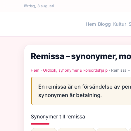
lördag, 8 augusti
Hem
Blogg
Kultur
Remissa – synonymer, mo
Hem
›
Ordbok, synonymer & korsordshjälp
› Remissa –
En remissa är en försändelse av peng
synonymen är betalning.
Synonymer till remissa