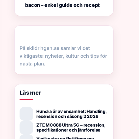
bacon – enkel guide och recept
På skildringen.se samlar vi det
viktigaste: nyheter, kultur och tips för
nästa plan.
Läs mer
Hundra år av ensamhet: Handling,
recension och säsong 2 2026
ZTE MC888 Ultra 5G – recension,
specifikationer och jämförelse
Vad kostar en flyttfirma per