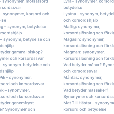
– synonymer, motsatsord
Lyra – synonymer, korsord
rsordssvar
betydelse
– synonymer, korsord och
Lystna – synonym, betyde
lse
och korsordshjälp
g – synonym, betydelse
Maffig: synonymer,
rsordshjälp
korsordslösning och förkl
– synonym, betydelse och
Magasin: synonymer,
dshjälp
korsordslösning och förkl
etyder gammal biskop?
Magman: synonymer,
ymer och korsordssvar
korsordslösning och förkl
 – synonym, betydelse och
Vad betyder månar? Syno
dshjälp
och korsordssvar
Pik – synonymer,
Månfas: synonymer,
sord och korsordssvar
korsordslösning och förkl
yk – synonymer,
Vad betyder massaker?
sord och korsordssvar
Synonymer och korsordss
tyder genomfryst
Mat Till Hästar – synonyme
e? Synonymer och
korsord och betydelse