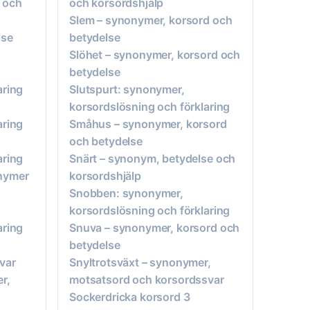
 och
och korsordshjälp
Slem – synonymer, korsord och
lse
betydelse
Slöhet – synonymer, korsord och
betydelse
aring
Slutspurt: synonymer,
korsordslösning och förklaring
aring
Småhus – synonymer, korsord
och betydelse
aring
Snärt – synonym, betydelse och
nymer
korsordshjälp
Snobben: synonymer,
korsordslösning och förklaring
aring
Snuva – synonymer, korsord och
betydelse
var
Snyltrotsväxt – synonymer,
r,
motsatsord och korsordssvar
Sockerdricka korsord 3