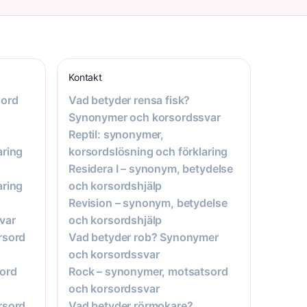
Kontakt
sord
Vad betyder rensa fisk?
Synonymer och korsordssvar
Reptil: synonymer,
aring
korsordslösning och förklaring
Residera I – synonym, betydelse
aring
och korsordshjälp
Revision – synonym, betydelse
var
och korsordshjälp
rsord
Vad betyder rob? Synonymer
och korsordssvar
ord
Rock – synonymer, motsatsord
och korsordssvar
rsord
Vad betyder rörmokare?