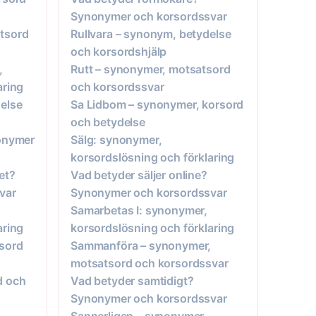
Synonymer och korsordssvar
tsord
Rullvara – synonym, betydelse
och korsordshjälp
,
Rutt – synonymer, motsatsord
aring
och korsordssvar
else
Sa Lidbom – synonymer, korsord
och betydelse
nonymer
Sälg: synonymer,
korsordslösning och förklaring
et?
Vad betyder säljer online?
var
Synonymer och korsordssvar
Samarbetas I: synonymer,
aring
korsordslösning och förklaring
sord
Sammanföra – synonymer,
motsatsord och korsordssvar
d och
Vad betyder samtidigt?
Synonymer och korsordssvar
Sannerligen – synonymer,