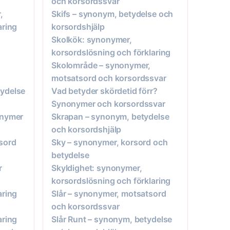
och korsordssvar
,
Skifs – synonym, betydelse och
aring
korsordshjälp
Skolkök: synonymer,
korsordslösning och förklaring
Skolområde – synonymer,
motsatsord och korsordssvar
ydelse
Vad betyder skördetid förr?
Synonymer och korsordssvar
onymer
Skrapan – synonym, betydelse
och korsordshjälp
sord
Sky – synonymer, korsord och
betydelse
r
Skyldighet: synonymer,
korsordslösning och förklaring
aring
Slår – synonymer, motsatsord
och korsordssvar
aring
Slår Runt – synonym, betydelse