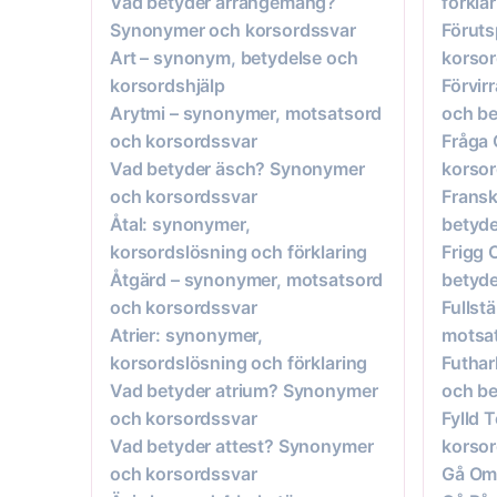
Vad betyder arrangemang?
förkla
Synonymer och korsordssvar
Föruts
Art – synonym, betydelse och
korsor
korsordshjälp
Förvir
Arytmi – synonymer, motsatsord
och be
och korsordssvar
Fråga 
Vad betyder äsch? Synonymer
korsor
och korsordssvar
Fransk
Åtal: synonymer,
betyde
korsordslösning och förklaring
Frigg 
Åtgärd – synonymer, motsatsord
betyde
och korsordssvar
Fullst
Atrier: synonymer,
motsat
korsordslösning och förklaring
Futhar
Vad betyder atrium? Synonymer
och be
och korsordssvar
Fylld 
Vad betyder attest? Synonymer
korsor
och korsordssvar
Gå Omb