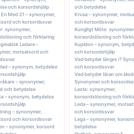
lse och korsordshjälp
och betydelse
 En Med 21 – synonymer,
Krusa – synonymer, motsa
sord och korsordssvar
och korsordssvar
r: synonymer,
Kungligt Möte: synonymer
dslösning och förklaring
korsordslösning och förkl
agmatisk Ledare –
Kupidon – synonym, betyd
ymer, motsatsord och
och korsordshjälp
rdssvar
Vad betyder längre i? Sy
llad – synonym, betydelse
och korsordssvar
rsordshjälp
Vad betyder läran om blod
råkare – synonymer,
Synonymer och korsordss
d och betydelse
Lasta: synonymer,
ta – synonym, betydelse
korsordslösning och förkl
rsordshjälp
Leda – synonymer, motsat
ttning – synonymer,
och korsordssvar
sord och korsordssvar
Lega – synonymer, korsor
en – synonymer, korsord
betydelse
tydelse
Ordbok, synonymer &