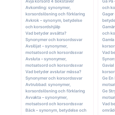
Ävja korsord 4 bokstäver
Gå På 
Avkomling: synonymer,
och ko
korsordslösning och förklaring
Gager 
Avkrok – synonym, betydelse
betyde
och korsordshjälp
Gamän
Vad betyder avsätta?
och ko
Synonymer och korsordssvar
Gamla 
Avslöjat – synonymer,
korsor
motsatsord och korsordssvar
Vad b
Avsluta – synonymer,
Synon
motsatsord och korsordssvar
Gavial
Vad betyder avslutar mässa?
korsor
Synonymer och korsordssvar
Ge En 
Avtrubbad: synonymer,
motsat
korsordslösning och förklaring
Ge Str
Avvakta – synonymer,
motsat
motsatsord och korsordssvar
Vad be
Bäck – synonym, betydelse och
områd