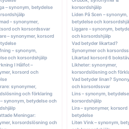
a – synonym, betydelse
korsordshjälp
rsordshjälp
Liden På Scen – synonym,
rmad – synonymer,
betydelse och korsordshjä
sord och korsordssvar
Liggare – synonym, betyd
are – synonymer, korsord
och korsordshjälp
tydelse
Vad betyder likartad?
fning – synonym,
Synonymer och korsordss
lse och korsordshjälp
Likartad korsord 6 bokstä
rkning I Hålfot –
Likheter: synonymer,
ymer, korsord och
korsordslösning och förkl
lse
Vad betyder linan? Synon
rare: synonymer,
och korsordssvar
dslösning och förklaring
Lins – synonym, betydels
– synonym, betydelse och
korsordshjälp
dshjälp
Lira – synonymer, korsord
attade Meningar:
betydelse
mer, korsordslösning och
Liten Vink – synonym, bet