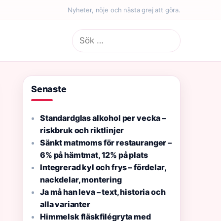
Nyheter, nöje och nästa grej att göra.
Sök
efter:
Senaste
Standardglas alkohol per vecka –
riskbruk och riktlinjer
Sänkt matmoms för restauranger –
6% på hämtmat, 12% på plats
Integrerad kyl och frys – fördelar,
nackdelar, montering
Ja må han leva – text, historia och
alla varianter
Himmelsk fläskfilégryta med