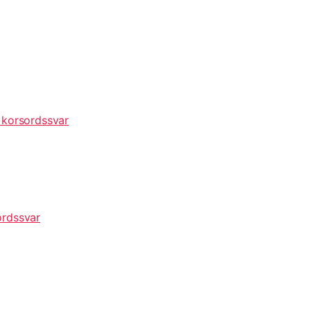
 korsordssvar
ordssvar