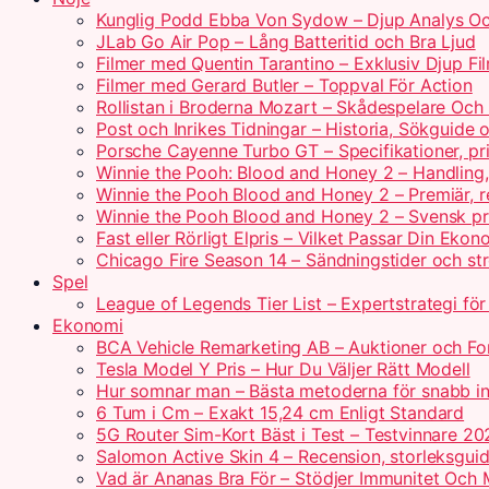
Kunglig Podd Ebba Von Sydow – Djup Analys Oc
JLab Go Air Pop – Lång Batteritid och Bra Ljud
Filmer med Quentin Tarantino – Exklusiv Djup Fi
Filmer med Gerard Butler – Toppval För Action
Rollistan i Broderna Mozart – Skådespelare Och 
Post och Inrikes Tidningar – Historia, Sökguide
Porsche Cayenne Turbo GT – Specifikationer, pr
Winnie the Pooh: Blood and Honey 2 – Handling
Winnie the Pooh Blood and Honey 2 – Premiär, r
Winnie the Pooh Blood and Honey 2 – Svensk pr
Fast eller Rörligt Elpris – Vilket Passar Din Ekon
Chicago Fire Season 14 – Sändningstider och st
Spel
League of Legends Tier List – Expertstrategi fö
Ekonomi
BCA Vehicle Remarketing AB – Auktioner och For
Tesla Model Y Pris – Hur Du Väljer Rätt Modell
Hur somnar man – Bästa metoderna för snabb i
6 Tum i Cm – Exakt 15,24 cm Enligt Standard
5G Router Sim-Kort Bäst i Test – Testvinnare 20
Salomon Active Skin 4 – Recension, storleksguid
Vad är Ananas Bra För – Stödjer Immunitet Och 