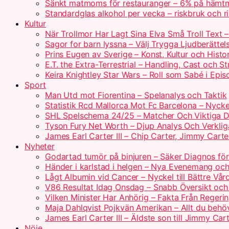
Sänkt matmoms för restauranger – 6% på hämtm
Standardglas alkohol per vecka – riskbruk och rik
Kultur
När Trollmor Har Lagt Sina Elva Små Troll Text 
Sagor for barn lyssna – Välj Trygga Ljudberättel
Prins Eugen av Sverige – Konst, Kultur och Histo
E.T. the Extra-Terrestrial – Handling, Cast och S
Keira Knightley Star Wars – Roll som Sabé i Epis
Sport
Man Utd mot Fiorentina – Spelanalys och Taktik
Statistik Rcd Mallorca Mot Fc Barcelona – Nyckel
SHL Spelschema 24/25 – Matcher Och Viktiga 
Tyson Fury Net Worth – Djup Analys Och Verklig
James Earl Carter III – Chip Carter, Jimmy Carte
Nyheter
Godartad tumör på binjuren – Säker Diagnos för
Händer i karlstad i helgen – Nya Evenemang och
Lågt Albumin vid Cancer – Nyckel till Bättre Vår
V86 Resultat Idag Onsdag – Snabb Översikt och
Vilken Minister Har Anhörig – Fakta Från Regerin
Maja Dahlqvist Pojkvän Amerikan – Allt du behö
James Earl Carter III – Äldste son till Jimmy Car
Nöje