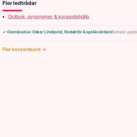
Fler ledtrådar
Ordbok, synonymer & korsordshjälp
✓ Granskad av Oskar Lindqvist, Redaktör & språkvårdare
Senast uppda
Fler korsordsord →