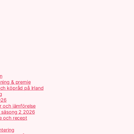
n
tning & premie
ch köpråd på Irland
g
026
r och jämförelse
h säsong 2 2026
e och recept
ntering