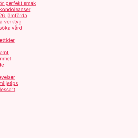
för perfekt smak
 kondoleanser
026 jämförda
ta verktyg
 söka vård
ettider
ernt
amhet
de
evelser
iljetips
dessert