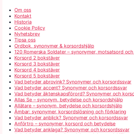
Om oss
Kontakt
Historia
Cookie Policy
Nyhetsbrev
Tipsa oss
Ordbok, synonymer & korsordshjälp
120 Romerska Soldater – synonymer, motsatsord och
Korsord 2 bokstäver
Korsord 3 bokstäver
Korsord 4 bokstäver
Korsord 5 bokstäver
Vad betyder abrovink? Synonymer och korsordssvar
Vad betyder accent? Synonymer och korsordssvar
Vad betyder äktenskapsförord? Synonymer och kors
Allas Se – synonym, betydelse och korsordshjälp
Allätare – synonym, betydelse och korsordshjälp
Ämbar: synonymer, korsordslösning och förklaring
Vad betyder anblick? Synonymer och korsordssvar
Anförtro – synonymer, korsord och betydelse
Vad betyder anklaga? Synonymer och korsordssvar