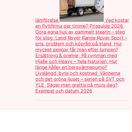
jämförelse
Vad kostar
en flyttfirma per timme? Prisguide 2026
Göra egna ljus av gammalt stearin – steg
för steg
Land Rover Range Rover Sport –
pris, problem och köpråd på Irland
Hur
mycket pengar får man efter lumpen?
Ersättning & premie
På rymmen med
Hjalle och Heavy – hela historien
Hur
länge håller en bergvärmepump?
Livslängd, byte och kostnad
Vännerna
och det gröna ljuset – serien på SVT och
YLE
Säger man grattis på mors dag?
Exempel och datum 2026