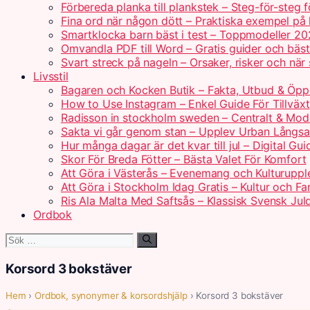
Förbereda planka till plankstek – Steg-för-steg 
Fina ord när någon dött – Praktiska exempel på
Smartklocka barn bäst i test – Toppmodeller 2
Omvandla PDF till Word – Gratis guider och bäs
Svart streck på nageln – Orsaker, risker och när
Livsstil
Bagaren och Kocken Butik – Fakta, Utbud & Öpp
How to Use Instagram – Enkel Guide För Tillväxt
Radisson in stockholm sweden – Centralt & Mod
Sakta vi går genom stan – Upplev Urban Långs
Hur många dagar är det kvar till jul – Digital Gui
Skor För Breda Fötter – Bästa Valet För Komfort
Att Göra i Västerås – Evenemang och Kulturuppl
Att Göra i Stockholm Idag Gratis – Kultur och Fam
Ris Ala Malta Med Saftsås – Klassisk Svensk Jul
Ordbok
Sök
efter:
Korsord 3 bokstäver
Hem
›
Ordbok, synonymer & korsordshjälp
› Korsord 3 bokstäver