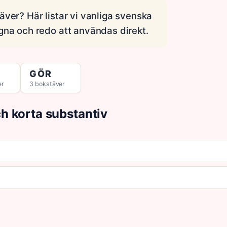
äver? Här listar vi vanliga svenska
gna och redo att användas direkt.
GÖR
er
3 bokstäver
ch korta substantiv