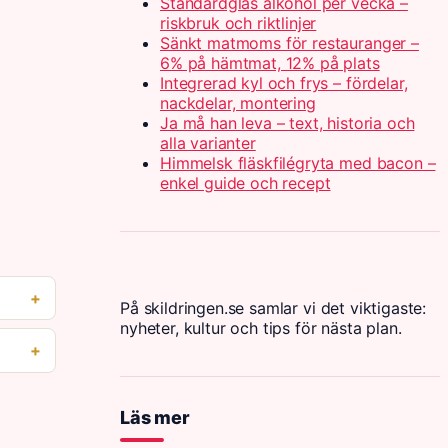
Standardglas alkohol per vecka –
riskbruk och riktlinjer
Sänkt matmoms för restauranger –
6% på hämtmat, 12% på plats
Integrerad kyl och frys – fördelar,
nackdelar, montering
Ja må han leva – text, historia och
alla varianter
Himmelsk fläskfilégryta med bacon –
enkel guide och recept
På skildringen.se samlar vi det viktigaste:
nyheter, kultur och tips för nästa plan.
Läs mer