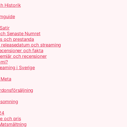
h Historik
lmguide
Satir
 och Senaste Numret
is och prestanda
, releasedatum och streaming
ecensioner och fakta
emiär och recensioner
omi?
reaming i Sverige
r Meta
donsförsäljning
nsomning
24
e och pris
Matsmältning