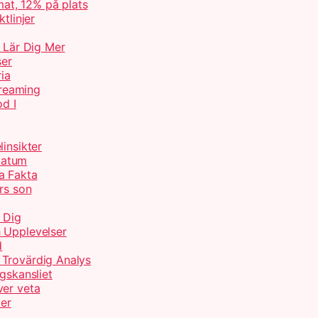
at, 12% på plats
tlinjer
– Lär Dig Mer
ser
ria
treaming
od I
insikter
Datum
a Fakta
rs son
 Dig
 Upplevelser
d
 Trovärdig Analys
gskansliet
ver veta
ter