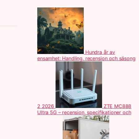
Hundra år av
ensamhet: Handling, recension och säsong
2 2026
ZTE MC888
Ultra 5G – recension, specifikationer och