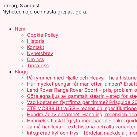
lördag, 8 augusti
Nyheter, nöje och nästa grej att göra.
Hem
Cookie Policy
Historia
Kontakt
Nyhetsbrev
Om oss
Tipsa oss
Blogg
På rymmen med Hjalle och Heavy – hela historie
Hur mycket pengar får man efter lumpen? Ersät
Land Rover Range Rover Sport – pris, problem o
Göra egna ljus av gammalt stearin – steg för ste
Vad kostar en flyttfirma per timme? Prisguide 2
ZTE MC888 Ultra 5G – recension, specifikatione
Hundra år av ensamhet: Handling, recension oc
Himmelsk fläskfilégryta med bacon – enkel guid
Ja må han leva – text, historia och alla varianter
Integrerad kyl och frys – fördelar, nackdelar, mo