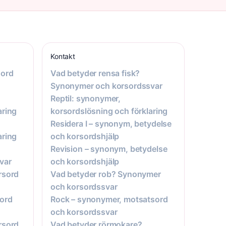
Kontakt
sord
Vad betyder rensa fisk?
Synonymer och korsordssvar
Reptil: synonymer,
aring
korsordslösning och förklaring
Residera I – synonym, betydelse
aring
och korsordshjälp
Revision – synonym, betydelse
var
och korsordshjälp
rsord
Vad betyder rob? Synonymer
och korsordssvar
ord
Rock – synonymer, motsatsord
och korsordssvar
rsord
Vad betyder rörmokare?