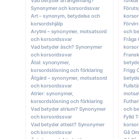
Vad betyder arrangemang?
förkla
Synonymer och korsordssvar
Föruts
Art – synonym, betydelse och
korsor
korsordshjälp
Förvir
Arytmi – synonymer, motsatsord
och be
och korsordssvar
Fråga 
Vad betyder äsch? Synonymer
korsor
och korsordssvar
Fransk
Åtal: synonymer,
betyde
korsordslösning och förklaring
Frigg 
Åtgärd – synonymer, motsatsord
betyde
och korsordssvar
Fullst
Atrier: synonymer,
motsat
korsordslösning och förklaring
Futhar
Vad betyder atrium? Synonymer
och be
och korsordssvar
Fylld 
Vad betyder attest? Synonymer
korsor
och korsordssvar
Gå Omb