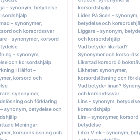
a – synonym, betydelse
korsordshjälp
rsordshjälp
Liden På Scen – synonym,
rmad – synonymer,
betydelse och korsordshjä
sord och korsordssvar
Liggare – synonym, betyd
are – synonymer, korsord
och korsordshjälp
tydelse
Vad betyder likartad?
fning – synonym,
Synonymer och korsordss
lse och korsordshjälp
Likartad korsord 6 bokstä
rkning I Hålfot –
Likheter: synonymer,
ymer, korsord och
korsordslösning och förkl
lse
Vad betyder linan? Synon
rare: synonymer,
och korsordssvar
dslösning och förklaring
Lins – synonym, betydels
– synonym, betydelse och
korsordshjälp
dshjälp
Lira – synonymer, korsord
attade Meningar:
betydelse
mer, korsordslösning och
Liten Vink – synonym, bet