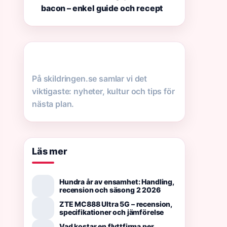
bacon – enkel guide och recept
På skildringen.se samlar vi det
viktigaste: nyheter, kultur och tips för
nästa plan.
Läs mer
Hundra år av ensamhet: Handling,
recension och säsong 2 2026
ZTE MC888 Ultra 5G – recension,
specifikationer och jämförelse
Vad kostar en flyttfirma per