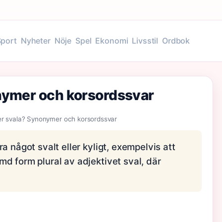
Sport
Nyheter
Nöje
Spel
Ekonomi
Livsstil
Ordbok
nymer och korsordssvar
er svala? Synonymer och korsordssvar
a något svalt eller kyligt, exempelvis att
d form plural av adjektivet sval, där