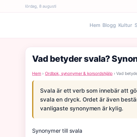
lördag, 8 augusti
Hem
Blogg
Kultur
Vad betyder svala? Syno
Hem
›
Ordbok, synonymer & korsordshjälp
› Vad betyd
Svala är ett verb som innebär att gör
svala en dryck. Ordet är även bestäm
vanligaste synonymen är kylig.
Synonymer till svala