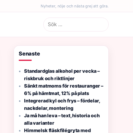
Nyheter, nöje och nästa grej att göra.
Sök
efter:
Senaste
Standardglas alkohol per vecka –
riskbruk och riktlinjer
Sänkt matmoms för restauranger –
6% på hämtmat, 12% på plats
Integrerad kyl och frys – fördelar,
nackdelar, montering
Ja må han leva – text, historia och
alla varianter
Himmelsk fläskfilégryta med