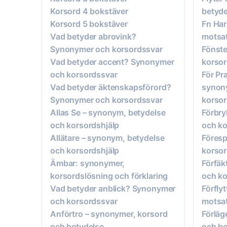
Korsord 4 bokstäver
betyde
Korsord 5 bokstäver
Fn Har
Vad betyder abrovink?
motsat
Synonymer och korsordssvar
Fönste
Vad betyder accent? Synonymer
korsor
och korsordssvar
För Pr
Vad betyder äktenskapsförord?
synon
Synonymer och korsordssvar
korso
Allas Se – synonym, betydelse
Förbry
och korsordshjälp
och ko
Allätare – synonym, betydelse
Föresp
och korsordshjälp
korsor
Ämbar: synonymer,
Förfäk
korsordslösning och förklaring
och ko
Vad betyder anblick? Synonymer
Förfly
och korsordssvar
motsat
Anförtro – synonymer, korsord
Förläg
och betydelse
och be