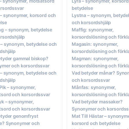
– synonymer, motsatsord
Lyra – synonymer, korsord
rsordssvar
betydelse
– synonymer, korsord och
Lystna – synonym, betyde
lse
och korsordshjälp
g – synonym, betydelse
Maffig: synonymer,
rsordshjälp
korsordslösning och förkl
– synonym, betydelse och
Magasin: synonymer,
dshjälp
korsordslösning och förkl
etyder gammal biskop?
Magman: synonymer,
ymer och korsordssvar
korsordslösning och förkl
 – synonym, betydelse och
Vad betyder månar? Syno
dshjälp
och korsordssvar
Pik – synonymer,
Månfas: synonymer,
sord och korsordssvar
korsordslösning och förkl
yk – synonymer,
Vad betyder massaker?
sord och korsordssvar
Synonymer och korsordss
tyder genomfryst
Mat Till Hästar – synonyme
e? Synonymer och
korsord och betydelse