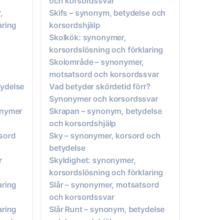
och korsordssvar
,
Skifs – synonym, betydelse och
aring
korsordshjälp
Skolkök: synonymer,
korsordslösning och förklaring
Skolområde – synonymer,
motsatsord och korsordssvar
ydelse
Vad betyder skördetid förr?
Synonymer och korsordssvar
onymer
Skrapan – synonym, betydelse
och korsordshjälp
sord
Sky – synonymer, korsord och
betydelse
r
Skyldighet: synonymer,
korsordslösning och förklaring
aring
Slår – synonymer, motsatsord
och korsordssvar
aring
Slår Runt – synonym, betydelse