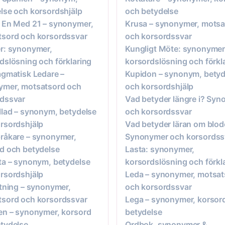
lse och korsordshjälp
och betydelse
 En Med 21 – synonymer,
Krusa – synonymer, motsa
sord och korsordssvar
och korsordssvar
r: synonymer,
Kungligt Möte: synonymer
dslösning och förklaring
korsordslösning och förkl
agmatisk Ledare –
Kupidon – synonym, betyd
ymer, motsatsord och
och korsordshjälp
rdssvar
Vad betyder längre i? Sy
llad – synonym, betydelse
och korsordssvar
rsordshjälp
Vad betyder läran om blod
råkare – synonymer,
Synonymer och korsordss
d och betydelse
Lasta: synonymer,
ta – synonym, betydelse
korsordslösning och förkl
rsordshjälp
Leda – synonymer, motsat
ttning – synonymer,
och korsordssvar
sord och korsordssvar
Lega – synonymer, korsor
en – synonymer, korsord
betydelse
tydelse
Ordbok, synonymer &