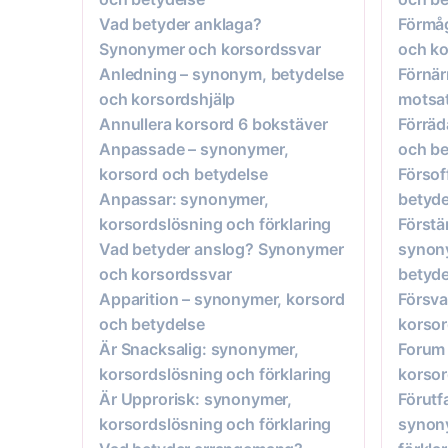
Vad betyder anklaga?
Förmåg
Synonymer och korsordssvar
och ko
Anledning – synonym, betydelse
Förnä
och korsordshjälp
motsat
Annullera korsord 6 bokstäver
Förräd
Anpassade – synonymer,
och be
korsord och betydelse
Försof
Anpassar: synonymer,
betyde
korsordslösning och förklaring
Förstä
Vad betyder anslog? Synonymer
synon
och korsordssvar
betyde
Apparition – synonymer, korsord
Försva
och betydelse
korsor
Är Snacksalig: synonymer,
Forum 
korsordslösning och förklaring
korsor
Är Upprorisk: synonymer,
Förutf
korsordslösning och förklaring
synony