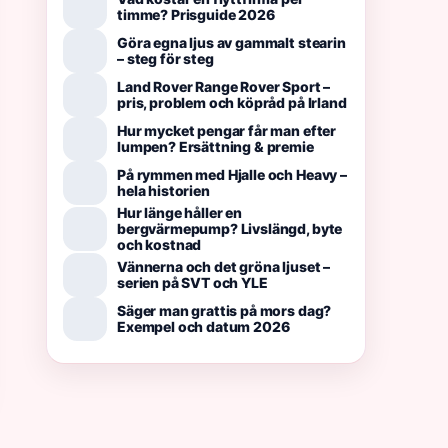
timme? Prisguide 2026
Göra egna ljus av gammalt stearin
– steg för steg
Land Rover Range Rover Sport –
pris, problem och köpråd på Irland
Hur mycket pengar får man efter
lumpen? Ersättning & premie
På rymmen med Hjalle och Heavy –
hela historien
Hur länge håller en
bergvärmepump? Livslängd, byte
och kostnad
Vännerna och det gröna ljuset –
serien på SVT och YLE
Säger man grattis på mors dag?
Exempel och datum 2026