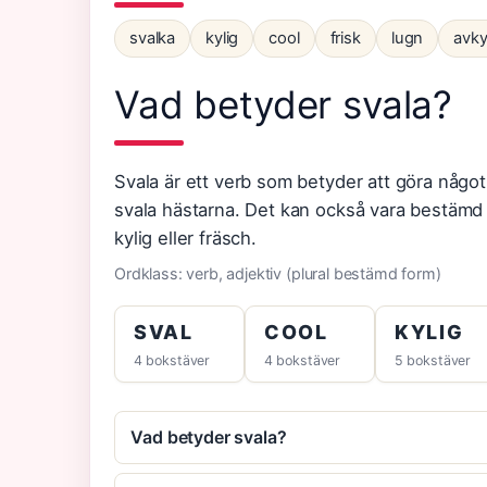
svalka
kylig
cool
frisk
lugn
avky
Vad betyder svala?
Svala är ett verb som betyder att göra något s
svala hästarna. Det kan också vara bestämd 
kylig eller fräsch.
Ordklass: verb, adjektiv (plural bestämd form)
SVAL
COOL
KYLIG
4 bokstäver
4 bokstäver
5 bokstäver
Vad betyder svala?