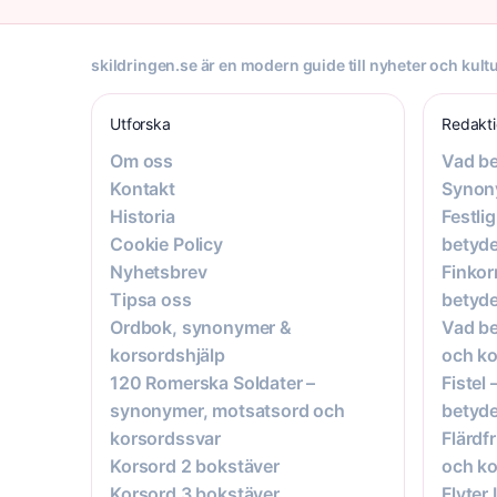
skildringen.se är en modern guide till nyheter och kultu
Utforska
Redakt
Om oss
Vad be
Kontakt
Synon
Historia
Festli
Cookie Policy
betyde
Nyhetsbrev
Finkor
Tipsa oss
betyde
Ordbok, synonymer &
Vad be
korsordshjälp
och ko
120 Romerska Soldater –
Fistel
synonymer, motsatsord och
betyde
korsordssvar
Flärdf
Korsord 2 bokstäver
och ko
Korsord 3 bokstäver
Flyter