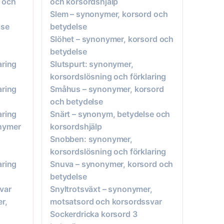
 och
och korsordshjälp
Slem – synonymer, korsord och
lse
betydelse
Slöhet – synonymer, korsord och
betydelse
aring
Slutspurt: synonymer,
korsordslösning och förklaring
aring
Småhus – synonymer, korsord
och betydelse
aring
Snärt – synonym, betydelse och
nymer
korsordshjälp
Snobben: synonymer,
korsordslösning och förklaring
aring
Snuva – synonymer, korsord och
betydelse
var
Snyltrotsväxt – synonymer,
r,
motsatsord och korsordssvar
Sockerdricka korsord 3