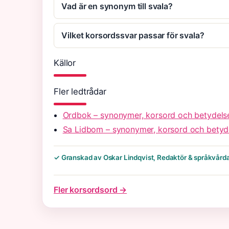
Vad är en synonym till svala?
Vilket korsordssvar passar för svala?
Källor
Fler ledtrådar
Ordbok – synonymer, korsord och betydels
Sa Lidbom – synonymer, korsord och betyd
✓ Granskad av Oskar Lindqvist, Redaktör & språkvård
Fler korsordsord →