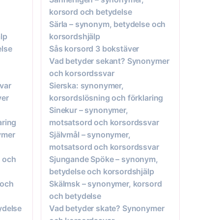
korsord och betydelse
Särla – synonym, betydelse och
lp
korsordshjälp
else
Sås korsord 3 bokstäver
Vad betyder sekant? Synonymer
och korsordssvar
var
Sierska: synonymer,
ver
korsordslösning och förklaring
Sinekur – synonymer,
aring
motsatsord och korsordssvar
ymer
Självmål – synonymer,
motsatsord och korsordssvar
e och
Sjungande Spöke – synonym,
betydelse och korsordshjälp
 och
Skälmsk – synonymer, korsord
och betydelse
ydelse
Vad betyder skate? Synonymer