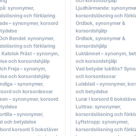
ring
och korsordshjälp
på: synonymer,
Ljudhärmande: synonymer
dslösning och förklaring
korsordslösning och förkl
rade – synonymer, korsord
Ordbok, synonymer &
tydelse
korsordshjälp
Och Bendel: synonymer,
Ordbok, synonymer &
dslösning och förklaring
korsordshjälp
 Katolsk Präst – synonym,
Luktämnet – synonym, bet
lse och korsordshjälp
och korsordshjälp
Och Freja – synonym,
Vad betyder luktlös? Syn
lse och korsordshjälp
och korsordssvar
ändiga – synonymer,
Luleblad – synonymer, kor
sord och korsordssvar
och betydelse
ken – synonymer, korsord
Lurar I korsord 6 bokstäve
tydelse
Luttras: synonymer,
Tortilla – synonymer,
korsordslösning och förkl
d och betydelse
Lyftstropp: synonymer,
ord korsord 5 bokstäver
korsordslösning och förkl