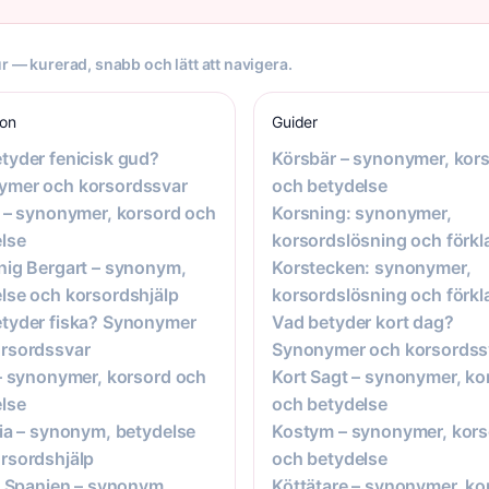
r — kurerad, snabb och lätt att navigera.
ion
Guider
tyder fenicisk gud?
Körsbär – synonymer, kor
ymer och korsordssvar
och betydelse
g – synonymer, korsord och
Korsning: synonymer,
lse
korsordslösning och förkl
nig Bergart – synonym,
Korstecken: synonymer,
lse och korsordshjälp
korsordslösning och förkl
tyder fiska? Synonymer
Vad betyder kort dag?
rsordssvar
Synonymer och korsordss
 – synonymer, korsord och
Kort Sagt – synonymer, ko
lse
och betydelse
ria – synonym, betydelse
Kostym – synonymer, kors
rsordshjälp
och betydelse
 I Spanien – synonym,
Köttätare – synonymer, ko