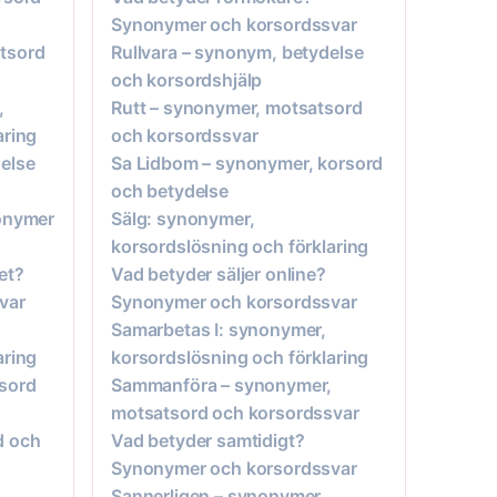
Synonymer och korsordssvar
tsord
Rullvara – synonym, betydelse
och korsordshjälp
,
Rutt – synonymer, motsatsord
aring
och korsordssvar
else
Sa Lidbom – synonymer, korsord
och betydelse
nonymer
Sälg: synonymer,
korsordslösning och förklaring
et?
Vad betyder säljer online?
var
Synonymer och korsordssvar
Samarbetas I: synonymer,
aring
korsordslösning och förklaring
sord
Sammanföra – synonymer,
motsatsord och korsordssvar
d och
Vad betyder samtidigt?
Synonymer och korsordssvar
Sannerligen – synonymer,