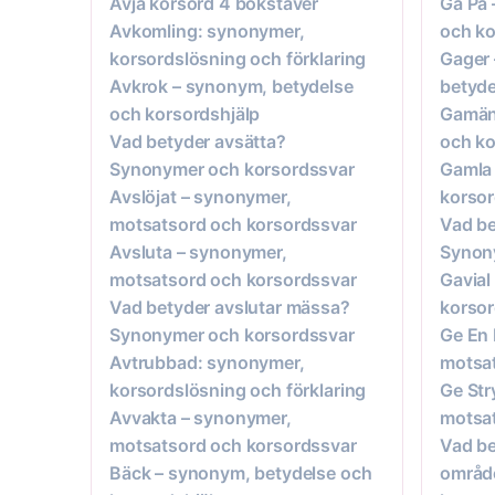
Ävja korsord 4 bokstäver
Gå På 
Avkomling: synonymer,
och ko
korsordslösning och förklaring
Gager 
Avkrok – synonym, betydelse
betyde
och korsordshjälp
Gamän
Vad betyder avsätta?
och ko
Synonymer och korsordssvar
Gamla 
Avslöjat – synonymer,
korsor
motsatsord och korsordssvar
Vad b
Avsluta – synonymer,
Synon
motsatsord och korsordssvar
Gavial
Vad betyder avslutar mässa?
korsor
Synonymer och korsordssvar
Ge En 
Avtrubbad: synonymer,
motsat
korsordslösning och förklaring
Ge Str
Avvakta – synonymer,
motsat
motsatsord och korsordssvar
Vad be
Bäck – synonym, betydelse och
områd