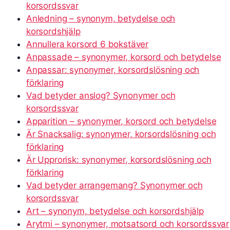
korsordssvar
Anledning – synonym, betydelse och
korsordshjälp
Annullera korsord 6 bokstäver
Anpassade – synonymer, korsord och betydelse
Anpassar: synonymer, korsordslösning och
förklaring
Vad betyder anslog? Synonymer och
korsordssvar
Apparition – synonymer, korsord och betydelse
Är Snacksalig: synonymer, korsordslösning och
förklaring
Är Upprorisk: synonymer, korsordslösning och
förklaring
Vad betyder arrangemang? Synonymer och
korsordssvar
Art – synonym, betydelse och korsordshjälp
Arytmi – synonymer, motsatsord och korsordssvar