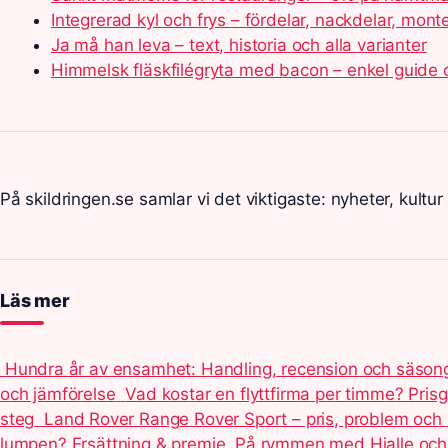
Integrerad kyl och frys – fördelar, nackdelar, mont
Ja må han leva – text, historia och alla varianter
Himmelsk fläskfilégryta med bacon – enkel guide 
På skildringen.se samlar vi det viktigaste: nyheter, kultur
Läs mer
Hundra år av ensamhet: Handling, recension och säson
och jämförelse
Vad kostar en flyttfirma per timme? Pris
steg
Land Rover Range Rover Sport – pris, problem och 
lumpen? Ersättning & premie
På rymmen med Hjalle och 