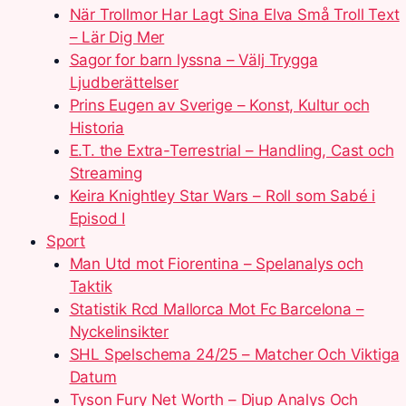
När Trollmor Har Lagt Sina Elva Små Troll Text
– Lär Dig Mer
Sagor for barn lyssna – Välj Trygga
Ljudberättelser
Prins Eugen av Sverige – Konst, Kultur och
Historia
E.T. the Extra-Terrestrial – Handling, Cast och
Streaming
Keira Knightley Star Wars – Roll som Sabé i
Episod I
Sport
Man Utd mot Fiorentina – Spelanalys och
Taktik
Statistik Rcd Mallorca Mot Fc Barcelona –
Nyckelinsikter
SHL Spelschema 24/25 – Matcher Och Viktiga
Datum
Tyson Fury Net Worth – Djup Analys Och