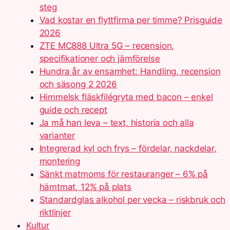
steg
Vad kostar en flyttfirma per timme? Prisguide
2026
ZTE MC888 Ultra 5G – recension,
specifikationer och jämförelse
Hundra år av ensamhet: Handling, recension
och säsong 2 2026
Himmelsk fläskfilégryta med bacon – enkel
guide och recept
Ja må han leva – text, historia och alla
varianter
Integrerad kyl och frys – fördelar, nackdelar,
montering
Sänkt matmoms för restauranger – 6% på
hämtmat, 12% på plats
Standardglas alkohol per vecka – riskbruk och
riktlinjer
Kultur