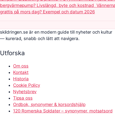
bergvärmepump? Livslängd, byte och kostnad
Vännerna
grattis på mors dag? Exempel och datum 2026
skildringen.se är en modern guide till nyheter och kultur
— kurerad, snabb och lätt att navigera.
Utforska
Om oss
Kontakt
Historia
Cookie Policy
Nyhetsbrev
Tipsa oss
Ordbok, synonymer & korsordshjälp
120 Romerska Soldater – synonymer, motsatsord