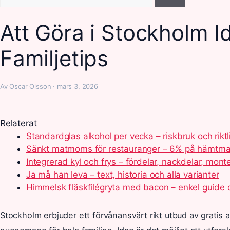
efter:
Att Göra i Stockholm Id
Familjetips
Av Oscar Olsson · mars 3, 2026
Relaterat
Standardglas alkohol per vecka – riskbruk och riktl
Sänkt matmoms för restauranger – 6% på hämtmat
Integrerad kyl och frys – fördelar, nackdelar, mont
Ja må han leva – text, historia och alla varianter
Himmelsk fläskfilégryta med bacon – enkel guide 
Stockholm erbjuder ett förvånansvärt rikt utbud av gratis ak