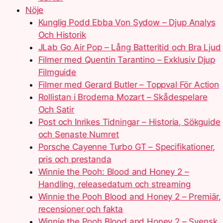
Nöje
Kunglig Podd Ebba Von Sydow – Djup Analys
Och Historik
JLab Go Air Pop – Lång Batteritid och Bra Ljud
Filmer med Quentin Tarantino – Exklusiv Djup
Filmguide
Filmer med Gerard Butler – Toppval För Action
Rollistan i Broderna Mozart – Skådespelare
Och Satir
Post och Inrikes Tidningar – Historia, Sökguide
och Senaste Numret
Porsche Cayenne Turbo GT – Specifikationer,
pris och prestanda
Winnie the Pooh: Blood and Honey 2 –
Handling, releasedatum och streaming
Winnie the Pooh Blood and Honey 2 – Premiär,
recensioner och fakta
Winnie the Pooh Blood and Honey 2 – Svensk