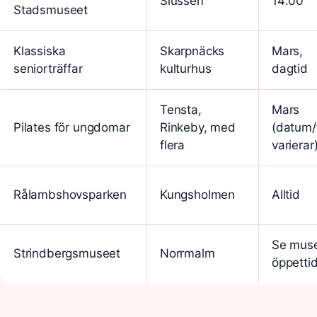
Slussen
14:00
Stadsmuseet
Klassiska
Skarpnäcks
Mars,
seniorträffar
kulturhus
dagtid
Tensta,
Mars
Pilates för ungdomar
Rinkeby, med
(datum/
flera
varierar
Rålambshovsparken
Kungsholmen
Alltid
Se mus
Strindbergsmuseet
Norrmalm
öppetti