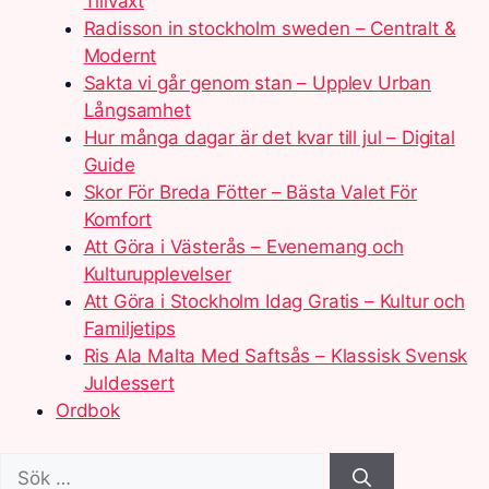
Tillväxt
Radisson in stockholm sweden – Centralt &
Modernt
Sakta vi går genom stan – Upplev Urban
Långsamhet
Hur många dagar är det kvar till jul – Digital
Guide
Skor För Breda Fötter – Bästa Valet För
Komfort
Att Göra i Västerås – Evenemang och
Kulturupplevelser
Att Göra i Stockholm Idag Gratis – Kultur och
Familjetips
Ris Ala Malta Med Saftsås – Klassisk Svensk
Juldessert
Ordbok
Sök