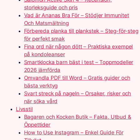
storleksguide och pris
Vad är Ananas Bra För – Stödjer Immunitet
Och Matsmältning
Förbereda planka till plankstek – Steg-för-steg
för perfekt smak
Fina ord när någon dött – Praktiska exempel
på kondoleanser
Smartklocka barn bäst i test – Toppmodeller
2026 jämförda
Omvandla PDF till Word – Gratis guider och
bästa verktyg
Svart streck på nageln – Orsaker, risker och
när söka vård
Livsstil
Bagaren och Kocken Butik – Fakta, Utbud &
Öppettider
How to Use Instagram – Enkel Guide För