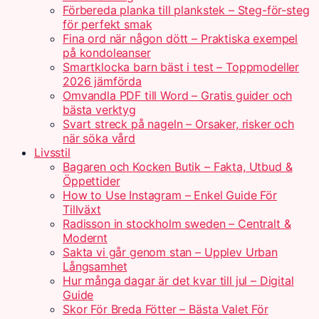
Förbereda planka till plankstek – Steg-för-steg
för perfekt smak
Fina ord när någon dött – Praktiska exempel
på kondoleanser
Smartklocka barn bäst i test – Toppmodeller
2026 jämförda
Omvandla PDF till Word – Gratis guider och
bästa verktyg
Svart streck på nageln – Orsaker, risker och
när söka vård
Livsstil
Bagaren och Kocken Butik – Fakta, Utbud &
Öppettider
How to Use Instagram – Enkel Guide För
Tillväxt
Radisson in stockholm sweden – Centralt &
Modernt
Sakta vi går genom stan – Upplev Urban
Långsamhet
Hur många dagar är det kvar till jul – Digital
Guide
Skor För Breda Fötter – Bästa Valet För