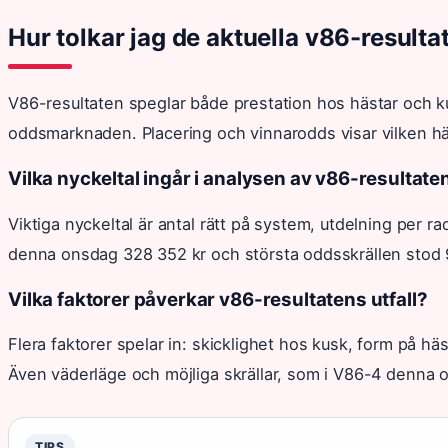
Hur tolkar jag de aktuella v86-resulta
V86-resultaten speglar både prestation hos hästar och k
oddsmarknaden. Placering och vinnarodds visar vilken h
Vilka nyckeltal ingår i analysen av v86-resultate
Viktiga nyckeltal är antal rätt på system, utdelning per ra
denna onsdag 328 352 kr och största oddsskrällen stod 
Vilka faktorer påverkar v86-resultatens utfall?
Flera faktorer spelar in: skicklighet hos kusk, form på hä
Även väderläge och möjliga skrällar, som i V86-4 denna 
TIPS