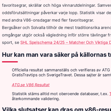
favoritsegrar, skrällar och höga vinnarutdelningar. Samv
oddsförutsättningar påverkar varje lopp. Statistik visar d
med andra V86-onsdagar med fler favoritsegrar.
Bergsåker och Solvalla tillhör de mest traditionsrika are
omgångar utgör också vägledning inför större tävlingar 
sport, se
SHL Spelschema 24/25 – Matcher Och Viktiga 
Hur kan man vara säker på källornas t
Officiella resultat sammanställs och verifieras av AT
GratisTravtips och SverigeTravet. Dessa sajter är sam
ATG.se V86 Resultat
Statistik stäms alltid mot oberoende databaser, t.ex.
återkommande validering.
Vilka slutsatser kan dras om v86-resu