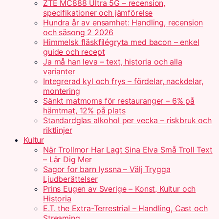
ZTE MC888 Ultra 5G – recension,
specifikationer och jämförelse
Hundra år av ensamhet: Handling, recension
och säsong 2 2026
Himmelsk fläskfilégryta med bacon – enkel
guide och recept
Ja må han leva – text, historia och alla
varianter
Integrerad kyl och frys – fördelar, nackdelar,
montering
Sänkt matmoms för restauranger – 6% på
hämtmat, 12% på plats
Standardglas alkohol per vecka – riskbruk och
riktlinjer
Kultur
När Trollmor Har Lagt Sina Elva Små Troll Text
– Lär Dig Mer
Sagor for barn lyssna – Välj Trygga
Ljudberättelser
Prins Eugen av Sverige – Konst, Kultur och
Historia
E.T. the Extra-Terrestrial – Handling, Cast och
Streaming