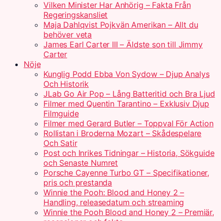
Vilken Minister Har Anhörig – Fakta Från
Regeringskansliet
Maja Dahlqvist Pojkvän Amerikan – Allt du
behöver veta
James Earl Carter III – Äldste son till Jimmy
Carter
Nöje
Kunglig Podd Ebba Von Sydow – Djup Analys
Och Historik
JLab Go Air Pop – Lång Batteritid och Bra Ljud
Filmer med Quentin Tarantino – Exklusiv Djup
Filmguide
Filmer med Gerard Butler – Toppval För Action
Rollistan i Broderna Mozart – Skådespelare
Och Satir
Post och Inrikes Tidningar – Historia, Sökguide
och Senaste Numret
Porsche Cayenne Turbo GT – Specifikationer,
pris och prestanda
Winnie the Pooh: Blood and Honey 2 –
Handling, releasedatum och streaming
Winnie the Pooh Blood and Honey 2 – Premiär,