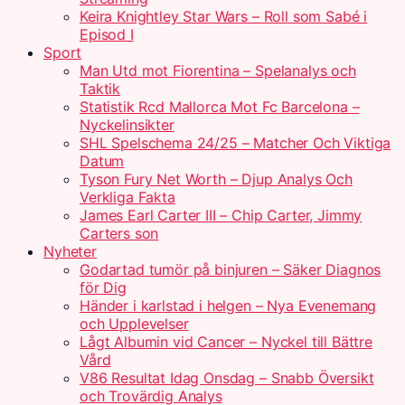
Keira Knightley Star Wars – Roll som Sabé i
Episod I
Sport
Man Utd mot Fiorentina – Spelanalys och
Taktik
Statistik Rcd Mallorca Mot Fc Barcelona –
Nyckelinsikter
SHL Spelschema 24/25 – Matcher Och Viktiga
Datum
Tyson Fury Net Worth – Djup Analys Och
Verkliga Fakta
James Earl Carter III – Chip Carter, Jimmy
Carters son
Nyheter
Godartad tumör på binjuren – Säker Diagnos
för Dig
Händer i karlstad i helgen – Nya Evenemang
och Upplevelser
Lågt Albumin vid Cancer – Nyckel till Bättre
Vård
V86 Resultat Idag Onsdag – Snabb Översikt
och Trovärdig Analys