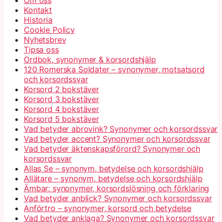
Kontakt
Historia
Cookie Policy
Nyhetsbrev
Tipsa oss
Ordbok, synonymer & korsordshjälp
120 Romerska Soldater – synonymer, motsatsord
och korsordssvar
Korsord 2 bokstäver
Korsord 3 bokstäver
Korsord 4 bokstäver
Korsord 5 bokstäver
Vad betyder abrovink? Synonymer och korsordssvar
Vad betyder accent? Synonymer och korsordssvar
Vad betyder äktenskapsförord? Synonymer och
korsordssvar
Allas Se – synonym, betydelse och korsordshjälp
Allätare – synonym, betydelse och korsordshjälp
Ämbar: synonymer, korsordslösning och förklaring
Vad betyder anblick? Synonymer och korsordssvar
Anförtro – synonymer, korsord och betydelse
Vad betyder anklaga? Synonymer och korsordssvar