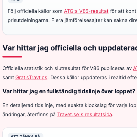
Följ officiella källor som
ATG:s V86-resultat
för att kont
prisutdelningarna. Flera jämförelsesajter kan sakna dire
Var hittar jag officiella och uppdater
Officiella statistik och slutresultat för V86 publiceras av
A
samt
GratisTravtips
. Dessa källor uppdateras i realtid eft
Var hittar jag en fullständig tidslinje över loppet?
En detaljerad tidslinje, med exakta klockslag för varje l
ändringar, återfinns på
Travet.se:s resultatsida
.
ATT TÄNKA PÅ