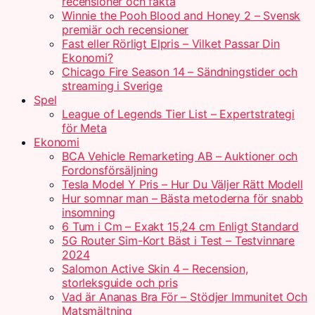
recensioner och fakta
Winnie the Pooh Blood and Honey 2 – Svensk
premiär och recensioner
Fast eller Rörligt Elpris – Vilket Passar Din
Ekonomi?
Chicago Fire Season 14 – Sändningstider och
streaming i Sverige
Spel
League of Legends Tier List – Expertstrategi
för Meta
Ekonomi
BCA Vehicle Remarketing AB – Auktioner och
Fordonsförsäljning
Tesla Model Y Pris – Hur Du Väljer Rätt Modell
Hur somnar man – Bästa metoderna för snabb
insomning
6 Tum i Cm – Exakt 15,24 cm Enligt Standard
5G Router Sim-Kort Bäst i Test – Testvinnare
2024
Salomon Active Skin 4 – Recension,
storleksguide och pris
Vad är Ananas Bra För – Stödjer Immunitet Och
Matsmältning