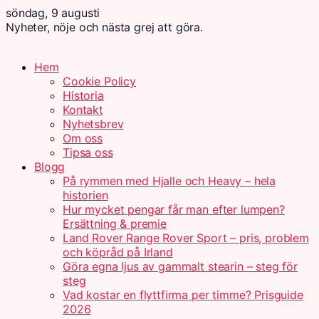
söndag, 9 augusti
Nyheter, nöje och nästa grej att göra.
Hem
Cookie Policy
Historia
Kontakt
Nyhetsbrev
Om oss
Tipsa oss
Blogg
På rymmen med Hjalle och Heavy – hela
historien
Hur mycket pengar får man efter lumpen?
Ersättning & premie
Land Rover Range Rover Sport – pris, problem
och köpråd på Irland
Göra egna ljus av gammalt stearin – steg för
steg
Vad kostar en flyttfirma per timme? Prisguide
2026