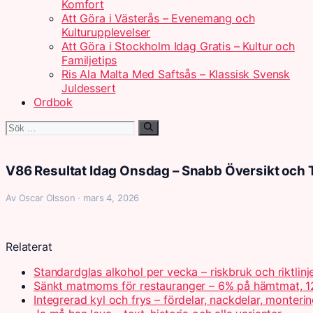
Komfort
Att Göra i Västerås – Evenemang och
Kulturupplevelser
Att Göra i Stockholm Idag Gratis – Kultur och
Familjetips
Ris Ala Malta Med Saftsås – Klassisk Svensk
Juldessert
Ordbok
Sök
efter:
V86 Resultat Idag Onsdag – Snabb Översikt och 
Av Oscar Olsson · mars 4, 2026
Relaterat
Standardglas alkohol per vecka – riskbruk och riktlinj
Sänkt matmoms för restauranger – 6% på hämtmat, 1
Integrerad kyl och frys – fördelar, nackdelar, monteri