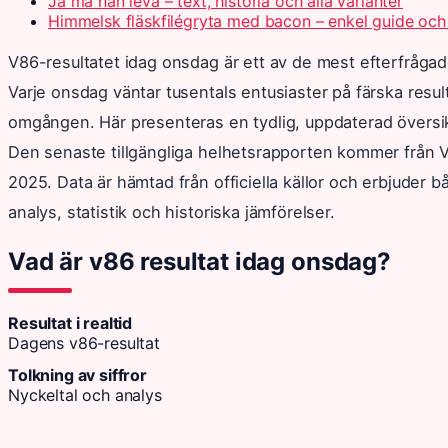
Ja må han leva – text, historia och alla varianter
Himmelsk fläskfilégryta med bacon – enkel guide och
V86-resultatet idag onsdag är ett av de mest efterfråg
Varje onsdag väntar tusentals entusiaster på färska resul
omgången. Här presenteras en tydlig, uppdaterad översik
Den senaste tillgängliga helhetsrapporten kommer från
2025. Data är hämtad från officiella källor och erbjuder 
analys, statistik och historiska jämförelser.
Vad är v86 resultat idag onsdag?
Resultat i realtid
Dagens v86-resultat
Tolkning av siffror
Nyckeltal och analys