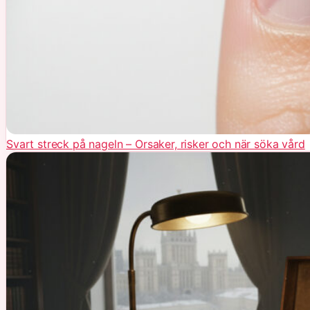
Svart streck på nageln – Orsaker, risker och när söka vård