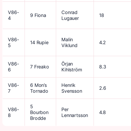
V86-
Conrad
9 Fiona
18
4
Lugauer
V86-
Malin
14 Rupie
4.2
5
Viklund
V86-
Örjan
7 Freako
8.3
6
Kihlström
V86-
6 Mon’s
Henrik
2.6
7
Tornado
Svensson
5
V86-
Per
Bourbon
4.8
8
Lennartsson
Brodde