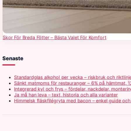
Skor För Breda Fötter – Bästa Valet För Komfort
Senaste
Standardglas alkohol per vecka – riskbruk och riktlinj
Sänkt matmoms för restauranger – 6% på hämtmat, 1
Integrerad kyl och frys – fördelar, nackdelar, monteri
Ja må han leva – text, historia och alla varianter
Himmelsk fläskfilégryta med bacon – enkel guide och