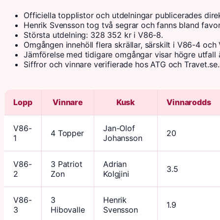
Officiella topplistor och utdelningar publicerades direk
Henrik Svensson tog två segrar och fanns bland favor
Största utdelning: 328 352 kr i V86-8.
Omgången innehöll flera skrällar, särskilt i V86-4 och
Jämförelse med tidigare omgångar visar högre utfall 
Siffror och vinnare verifierade hos ATG och Travet.se.
Lopp
Vinnare
Kusk
Vinnarodds
V86-
Jan-Olof
4 Topper
20
1
Johansson
V86-
3 Patriot
Adrian
3.5
2
Zon
Kolgjini
V86-
3
Henrik
1.9
3
Hibovalle
Svensson