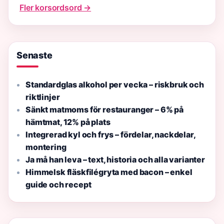
Fler korsordsord →
Senaste
Standardglas alkohol per vecka – riskbruk och
riktlinjer
Sänkt matmoms för restauranger – 6% på
hämtmat, 12% på plats
Integrerad kyl och frys – fördelar, nackdelar,
montering
Ja må han leva – text, historia och alla varianter
Himmelsk fläskfilégryta med bacon – enkel
guide och recept