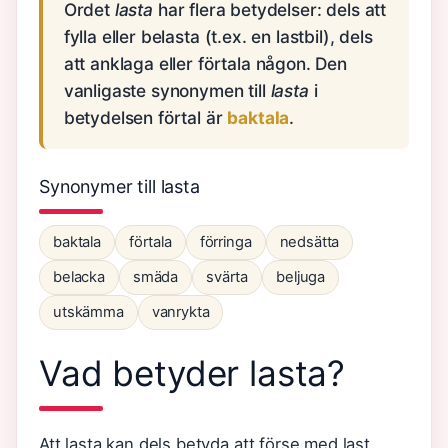
Ordet
lasta
har flera betydelser: dels att
fylla eller belasta (t.ex. en lastbil), dels
att anklaga eller förtala någon. Den
vanligaste synonymen till
lasta
i
betydelsen förtal är
baktala
.
Synonymer till lasta
baktala
förtala
förringa
nedsätta
belacka
smäda
svärta
beljuga
utskämma
vanrykta
Vad betyder lasta?
Att lasta kan dels betyda att förse med last