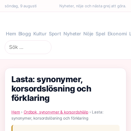
söndag, 9 augusti
Nyheter, nöje och nästa grej att göra.
Hem
Blogg
Kultur
Sport
Nyheter
Nöje
Spel
Ekonomi
Sök
efter:
Lasta: synonymer,
korsordslösning och
förklaring
Hem
›
Ordbok, synonymer & korsordshjälp
› Lasta:
synonymer, korsordslösning och förklaring