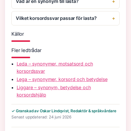
Vad är en synonym till lasta?
Vilket korsordssvar passar för lasta?
Källor
Fler ledtrådar
Leda – synonymer, motsatsord och
korsordssvar
Lega – synonymer, korsord och betydelse
Liggare – synonym, betydelse och
korsordshjälp
✓ Granskad av Oskar Lindqvist, Redaktör & språkvårdare
Senast uppdaterad: 24 juni 2026