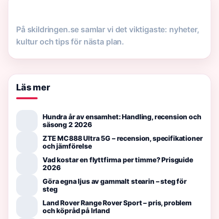
På skildringen.se samlar vi det viktigaste: nyheter,
kultur och tips för nästa plan.
Läs mer
Hundra år av ensamhet: Handling, recension och
säsong 2 2026
ZTE MC888 Ultra 5G – recension, specifikationer
och jämförelse
Vad kostar en flyttfirma per timme? Prisguide
2026
Göra egna ljus av gammalt stearin – steg för
steg
Land Rover Range Rover Sport – pris, problem
och köpråd på Irland