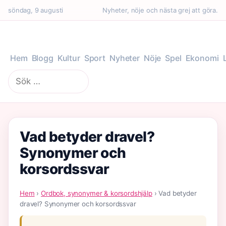
söndag, 9 augusti
Nyheter, nöje och nästa grej att göra.
Hem
Blogg
Kultur
Sport
Nyheter
Nöje
Spel
Ekonomi
Sök
efter:
Vad betyder dravel?
Synonymer och
korsordssvar
Hem
›
Ordbok, synonymer & korsordshjälp
› Vad betyder
dravel? Synonymer och korsordssvar