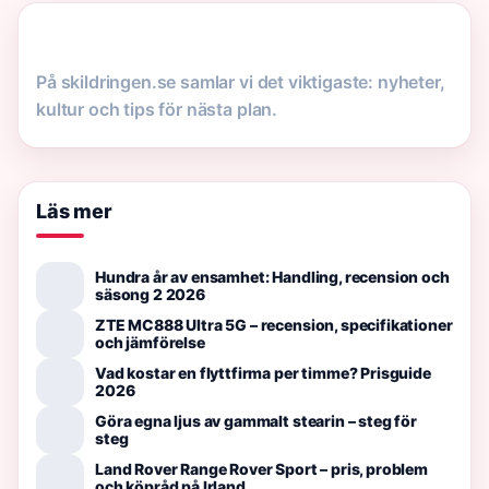
På skildringen.se samlar vi det viktigaste: nyheter,
kultur och tips för nästa plan.
Läs mer
Hundra år av ensamhet: Handling, recension och
säsong 2 2026
ZTE MC888 Ultra 5G – recension, specifikationer
och jämförelse
Vad kostar en flyttfirma per timme? Prisguide
2026
Göra egna ljus av gammalt stearin – steg för
steg
Land Rover Range Rover Sport – pris, problem
och köpråd på Irland