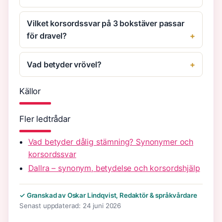
Vilket korsordssvar på 3 bokstäver passar
för dravel?
Vad betyder vrövel?
Källor
Fler ledtrådar
Vad betyder dålig stämning? Synonymer och
korsordssvar
Dallra – synonym, betydelse och korsordshjälp
✓ Granskad av Oskar Lindqvist, Redaktör & språkvårdare
Senast uppdaterad: 24 juni 2026