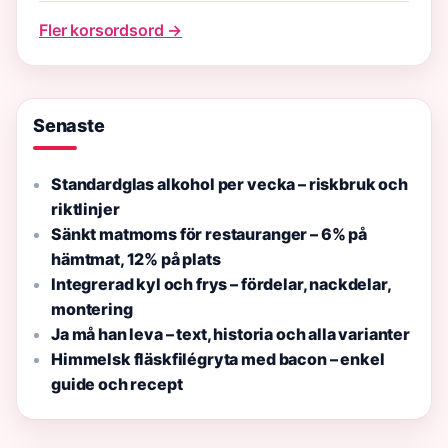
Fler korsordsord →
Senaste
Standardglas alkohol per vecka – riskbruk och
riktlinjer
Sänkt matmoms för restauranger – 6% på
hämtmat, 12% på plats
Integrerad kyl och frys – fördelar, nackdelar,
montering
Ja må han leva – text, historia och alla varianter
Himmelsk fläskfilégryta med bacon – enkel
guide och recept