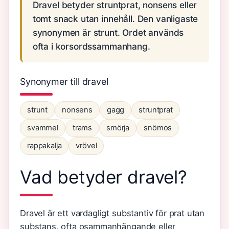
Dravel betyder struntprat, nonsens eller
tomt snack utan innehåll. Den vanligaste
synonymen är strunt. Ordet används
ofta i korsordssammanhang.
Synonymer till dravel
strunt
nonsens
gagg
struntprat
svammel
trams
smörja
snömos
rappakalja
vrövel
Vad betyder dravel?
Dravel är ett vardagligt substantiv för prat utan
substans, ofta osammanhängande eller