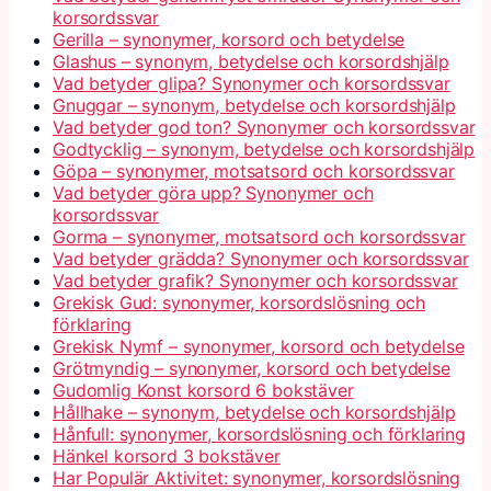
korsordssvar
Gerilla – synonymer, korsord och betydelse
Glashus – synonym, betydelse och korsordshjälp
Vad betyder glipa? Synonymer och korsordssvar
Gnuggar – synonym, betydelse och korsordshjälp
Vad betyder god ton? Synonymer och korsordssvar
Godtycklig – synonym, betydelse och korsordshjälp
Göpa – synonymer, motsatsord och korsordssvar
Vad betyder göra upp? Synonymer och
korsordssvar
Gorma – synonymer, motsatsord och korsordssvar
Vad betyder grädda? Synonymer och korsordssvar
Vad betyder grafik? Synonymer och korsordssvar
Grekisk Gud: synonymer, korsordslösning och
förklaring
Grekisk Nymf – synonymer, korsord och betydelse
Grötmyndig – synonymer, korsord och betydelse
Gudomlig Konst korsord 6 bokstäver
Hållhake – synonym, betydelse och korsordshjälp
Hånfull: synonymer, korsordslösning och förklaring
Hänkel korsord 3 bokstäver
Har Populär Aktivitet: synonymer, korsordslösning