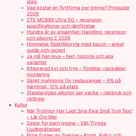
steg
Vad kostar en flyttfirma per timme? Prisguide
2026
ZTE MC888 Ultra 5G – recension,
specifikationer och jämförelse
Hundra år av ensamhet: Handling, recension
och säsong 2 2026
Himmelsk fläskfilégryta med bacon – enkel
guide och recept
Ja må han leva – text, historia och alla
varianter
Integrerad kyl och frys – fördelar, nackdelar,
montering
Sänkt matmoms för restauranger – 6% på
hämtmat, 12% på plats
Standardglas alkohol per vecka – riskbruk och
riktlinjer
Kultur
När Trollmor Har Lagt Sina Elva Små Troll Text
– Lär Dig Mer
Sagor for barn lyssna – Välj Trygga
Ljudberättelser
Prins Eugen av Sverige – Konst, Kultur och