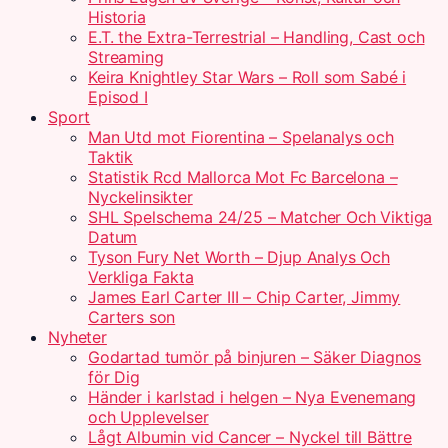
Historia
E.T. the Extra-Terrestrial – Handling, Cast och
Streaming
Keira Knightley Star Wars – Roll som Sabé i
Episod I
Sport
Man Utd mot Fiorentina – Spelanalys och
Taktik
Statistik Rcd Mallorca Mot Fc Barcelona –
Nyckelinsikter
SHL Spelschema 24/25 – Matcher Och Viktiga
Datum
Tyson Fury Net Worth – Djup Analys Och
Verkliga Fakta
James Earl Carter III – Chip Carter, Jimmy
Carters son
Nyheter
Godartad tumör på binjuren – Säker Diagnos
för Dig
Händer i karlstad i helgen – Nya Evenemang
och Upplevelser
Lågt Albumin vid Cancer – Nyckel till Bättre