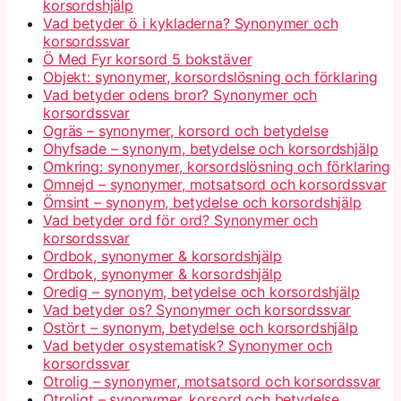
korsordshjälp
Vad betyder ö i kykladerna? Synonymer och
korsordssvar
Ö Med Fyr korsord 5 bokstäver
Objekt: synonymer, korsordslösning och förklaring
Vad betyder odens bror? Synonymer och
korsordssvar
Ogräs – synonymer, korsord och betydelse
Ohyfsade – synonym, betydelse och korsordshjälp
Omkring: synonymer, korsordslösning och förklaring
Omnejd – synonymer, motsatsord och korsordssvar
Ömsint – synonym, betydelse och korsordshjälp
Vad betyder ord för ord? Synonymer och
korsordssvar
Ordbok, synonymer & korsordshjälp
Ordbok, synonymer & korsordshjälp
Oredig – synonym, betydelse och korsordshjälp
Vad betyder os? Synonymer och korsordssvar
Ostört – synonym, betydelse och korsordshjälp
Vad betyder osystematisk? Synonymer och
korsordssvar
Otrolig – synonymer, motsatsord och korsordssvar
Otroligt – synonymer, korsord och betydelse