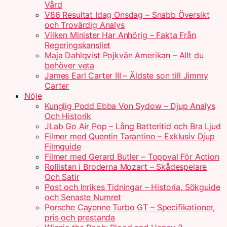
Vård
V86 Resultat Idag Onsdag – Snabb Översikt
och Trovärdig Analys
Vilken Minister Har Anhörig – Fakta Från
Regeringskansliet
Maja Dahlqvist Pojkvän Amerikan – Allt du
behöver veta
James Earl Carter III – Äldste son till Jimmy
Carter
Nöje
Kunglig Podd Ebba Von Sydow – Djup Analys
Och Historik
JLab Go Air Pop – Lång Batteritid och Bra Ljud
Filmer med Quentin Tarantino – Exklusiv Djup
Filmguide
Filmer med Gerard Butler – Toppval För Action
Rollistan i Broderna Mozart – Skådespelare
Och Satir
Post och Inrikes Tidningar – Historia, Sökguide
och Senaste Numret
Porsche Cayenne Turbo GT – Specifikationer,
pris och prestanda