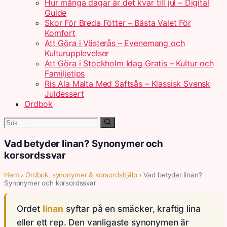
Hur många dagar är det kvar till jul – Digital
Guide
Skor För Breda Fötter – Bästa Valet För
Komfort
Att Göra i Västerås – Evenemang och
Kulturupplevelser
Att Göra i Stockholm Idag Gratis – Kultur och
Familjetips
Ris Ala Malta Med Saftsås – Klassisk Svensk
Juldessert
Ordbok
Sök
efter:
Vad betyder linan? Synonymer och
korsordssvar
Hem
›
Ordbok, synonymer & korsordshjälp
› Vad betyder linan?
Synonymer och korsordssvar
Ordet
linan
syftar på en smäcker, kraftig lina
eller ett rep. Den vanligaste synonymen är