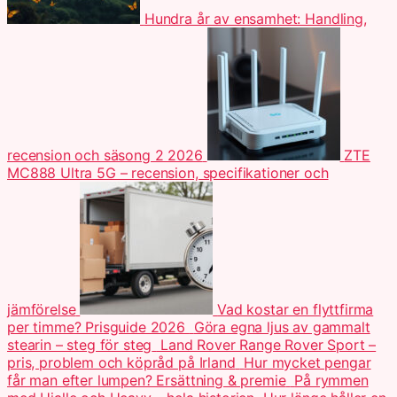
Hundra år av ensamhet: Handling,
recension och säsong 2 2026
ZTE
MC888 Ultra 5G – recension, specifikationer och
jämförelse
Vad kostar en flyttfirma
per timme? Prisguide 2026
Göra egna ljus av gammalt
stearin – steg för steg
Land Rover Range Rover Sport –
pris, problem och köpråd på Irland
Hur mycket pengar
får man efter lumpen? Ersättning & premie
På rymmen