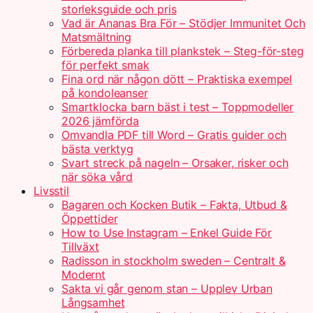
storleksguide och pris
Vad är Ananas Bra För – Stödjer Immunitet Och
Matsmältning
Förbereda planka till plankstek – Steg-för-steg
för perfekt smak
Fina ord när någon dött – Praktiska exempel
på kondoleanser
Smartklocka barn bäst i test – Toppmodeller
2026 jämförda
Omvandla PDF till Word – Gratis guider och
bästa verktyg
Svart streck på nageln – Orsaker, risker och
när söka vård
Livsstil
Bagaren och Kocken Butik – Fakta, Utbud &
Öppettider
How to Use Instagram – Enkel Guide För
Tillväxt
Radisson in stockholm sweden – Centralt &
Modernt
Sakta vi går genom stan – Upplev Urban
Långsamhet