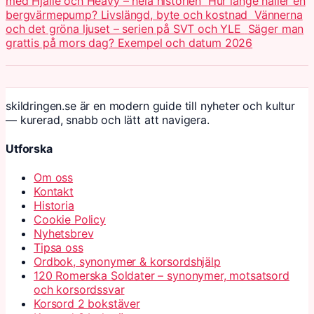
med Hjalle och Heavy – hela historien
Hur länge håller en
bergvärmepump? Livslängd, byte och kostnad
Vännerna
och det gröna ljuset – serien på SVT och YLE
Säger man
grattis på mors dag? Exempel och datum 2026
skildringen.se är en modern guide till nyheter och kultur
— kurerad, snabb och lätt att navigera.
Utforska
Om oss
Kontakt
Historia
Cookie Policy
Nyhetsbrev
Tipsa oss
Ordbok, synonymer & korsordshjälp
120 Romerska Soldater – synonymer, motsatsord
och korsordssvar
Korsord 2 bokstäver