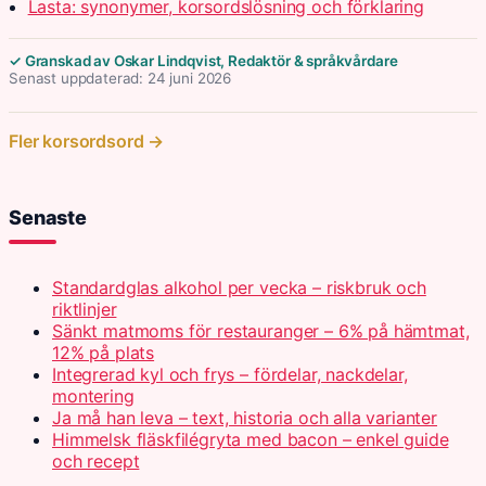
Lasta: synonymer, korsordslösning och förklaring
✓ Granskad av Oskar Lindqvist, Redaktör & språkvårdare
Senast uppdaterad: 24 juni 2026
Fler korsordsord →
Senaste
Standardglas alkohol per vecka – riskbruk och
riktlinjer
Sänkt matmoms för restauranger – 6% på hämtmat,
12% på plats
Integrerad kyl och frys – fördelar, nackdelar,
montering
Ja må han leva – text, historia och alla varianter
Himmelsk fläskfilégryta med bacon – enkel guide
och recept