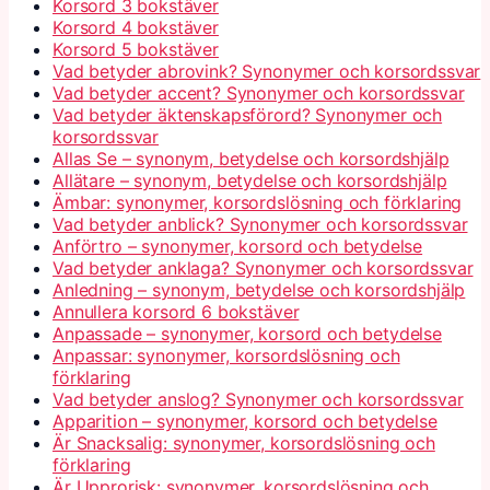
Korsord 3 bokstäver
Korsord 4 bokstäver
Korsord 5 bokstäver
Vad betyder abrovink? Synonymer och korsordssvar
Vad betyder accent? Synonymer och korsordssvar
Vad betyder äktenskapsförord? Synonymer och
korsordssvar
Allas Se – synonym, betydelse och korsordshjälp
Allätare – synonym, betydelse och korsordshjälp
Ämbar: synonymer, korsordslösning och förklaring
Vad betyder anblick? Synonymer och korsordssvar
Anförtro – synonymer, korsord och betydelse
Vad betyder anklaga? Synonymer och korsordssvar
Anledning – synonym, betydelse och korsordshjälp
Annullera korsord 6 bokstäver
Anpassade – synonymer, korsord och betydelse
Anpassar: synonymer, korsordslösning och
förklaring
Vad betyder anslog? Synonymer och korsordssvar
Apparition – synonymer, korsord och betydelse
Är Snacksalig: synonymer, korsordslösning och
förklaring
Är Upprorisk: synonymer, korsordslösning och