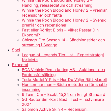
Winnie the Pooh: Blood and Honey 2 –
Handling, releasedatum och streaming
Winnie the Pooh Blood and Honey 2 – Premiär,
recensioner och fakta
Winnie the Pooh Blood and Honey 2 – Svensk
premiär och recensioner
Fast eller Rörligt Elpris – Vilket Passar Din
Ekonomi?
Chicago Fire Season 14 – Sändningstider och
streaming i Sverige
Spel
League of Legends Tier List – Expertstrategi
för Meta
Ekonomi
BCA Vehicle Remarketing AB – Auktioner och
Fordonsförsäljning
Tesla Model Y Pris – Hur Du Väljer Rätt Modell
Hur somnar man – Bästa metoderna för snabb
insomning
6 Tum i Cm – Exakt 15,24 cm Enligt Standard
5G Router Sim-Kort Bäst i Test – Testvinnare
2024
Salomon Active Skin 4 – Recension,