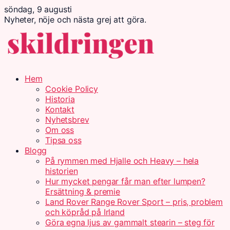
söndag, 9 augusti
Nyheter, nöje och nästa grej att göra.
Hem
Cookie Policy
Historia
Kontakt
Nyhetsbrev
Om oss
Tipsa oss
Blogg
På rymmen med Hjalle och Heavy – hela
historien
Hur mycket pengar får man efter lumpen?
Ersättning & premie
Land Rover Range Rover Sport – pris, problem
och köpråd på Irland
Göra egna ljus av gammalt stearin – steg för