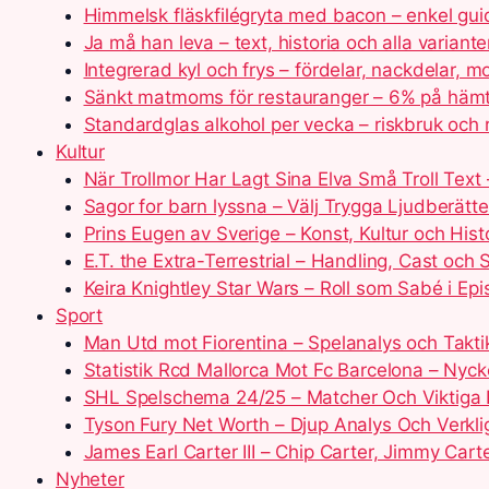
Himmelsk fläskfilégryta med bacon – enkel gui
Ja må han leva – text, historia och alla variante
Integrerad kyl och frys – fördelar, nackdelar, m
Sänkt matmoms för restauranger – 6% på hämt
Standardglas alkohol per vecka – riskbruk och ri
Kultur
När Trollmor Har Lagt Sina Elva Små Troll Text 
Sagor for barn lyssna – Välj Trygga Ljudberätte
Prins Eugen av Sverige – Konst, Kultur och Hist
E.T. the Extra-Terrestrial – Handling, Cast och
Keira Knightley Star Wars – Roll som Sabé i Epi
Sport
Man Utd mot Fiorentina – Spelanalys och Takti
Statistik Rcd Mallorca Mot Fc Barcelona – Nycke
SHL Spelschema 24/25 – Matcher Och Viktiga
Tyson Fury Net Worth – Djup Analys Och Verkli
James Earl Carter III – Chip Carter, Jimmy Cart
Nyheter