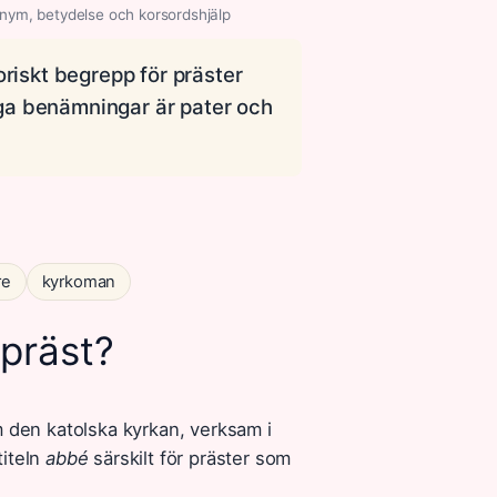
onym, betydelse och korsordshjälp
toriskt begrepp för präster
iga benämningar är pater och
re
kyrkoman
 präst?
m den katolska kyrkan, verksam i
titeln
abbé
särskilt för präster som