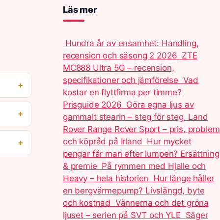
Läs mer
Hundra år av ensamhet: Handling,
recension och säsong 2 2026
ZTE
MC888 Ultra 5G – recension,
specifikationer och jämförelse
Vad
kostar en flyttfirma per timme?
Prisguide 2026
Göra egna ljus av
gammalt stearin – steg för steg
Land
Rover Range Rover Sport – pris, problem
och köpråd på Irland
Hur mycket
pengar får man efter lumpen? Ersättning
& premie
På rymmen med Hjalle och
Heavy – hela historien
Hur länge håller
en bergvärmepump? Livslängd, byte
och kostnad
Vännerna och det gröna
ljuset – serien på SVT och YLE
Säger