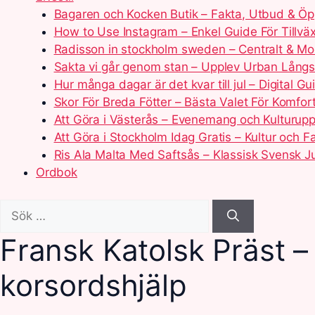
Bagaren och Kocken Butik – Fakta, Utbud & Öp
How to Use Instagram – Enkel Guide För Tillväx
Radisson in stockholm sweden – Centralt & Mo
Sakta vi går genom stan – Upplev Urban Lång
Hur många dagar är det kvar till jul – Digital Gu
Skor För Breda Fötter – Bästa Valet För Komfor
Att Göra i Västerås – Evenemang och Kulturupp
Att Göra i Stockholm Idag Gratis – Kultur och Fa
Ris Ala Malta Med Saftsås – Klassisk Svensk J
Ordbok
Sök
efter:
Fransk Katolsk Präst 
korsordshjälp