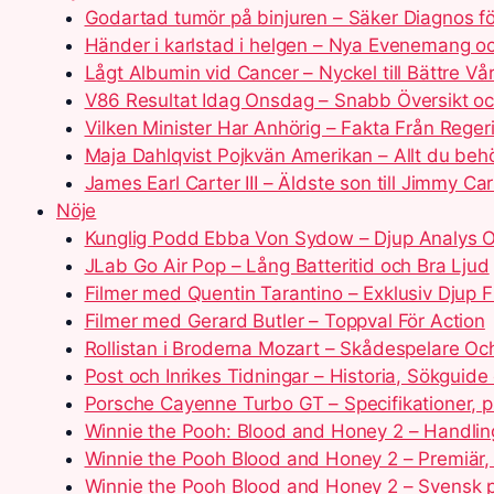
Godartad tumör på binjuren – Säker Diagnos fö
Händer i karlstad i helgen – Nya Evenemang o
Lågt Albumin vid Cancer – Nyckel till Bättre Vå
V86 Resultat Idag Onsdag – Snabb Översikt oc
Vilken Minister Har Anhörig – Fakta Från Reger
Maja Dahlqvist Pojkvän Amerikan – Allt du beh
James Earl Carter III – Äldste son till Jimmy Car
Nöje
Kunglig Podd Ebba Von Sydow – Djup Analys O
JLab Go Air Pop – Lång Batteritid och Bra Ljud
Filmer med Quentin Tarantino – Exklusiv Djup 
Filmer med Gerard Butler – Toppval För Action
Rollistan i Broderna Mozart – Skådespelare Och
Post och Inrikes Tidningar – Historia, Sökguid
Porsche Cayenne Turbo GT – Specifikationer, p
Winnie the Pooh: Blood and Honey 2 – Handlin
Winnie the Pooh Blood and Honey 2 – Premiär, 
Winnie the Pooh Blood and Honey 2 – Svensk p