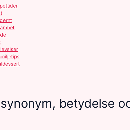
pettider
t
dernt
samhet
ide
t
levelser
miljetips
uldessert
– synonym, betydelse o