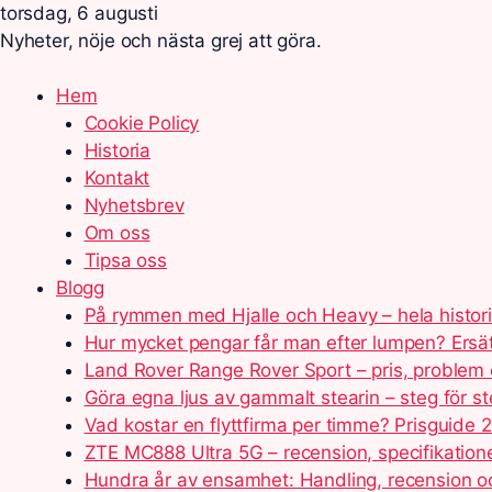
torsdag, 6 augusti
Nyheter, nöje och nästa grej att göra.
Hem
Cookie Policy
Historia
Kontakt
Nyhetsbrev
Om oss
Tipsa oss
Blogg
På rymmen med Hjalle och Heavy – hela histor
Hur mycket pengar får man efter lumpen? Ersä
Land Rover Range Rover Sport – pris, problem 
Göra egna ljus av gammalt stearin – steg för s
Vad kostar en flyttfirma per timme? Prisguide 
ZTE MC888 Ultra 5G – recension, specifikation
Hundra år av ensamhet: Handling, recension 