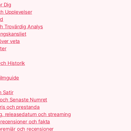
r Dig
ch Upplevelser
rd
h Trovärdig Analys
ingskansliet
över veta
ter
ch Historik
Filmguide
 Satir
e och Senaste Numret
ris och prestanda
g, releasedatum och streaming
recensioner och fakta
remiär och recensioner