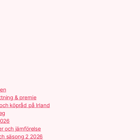
ien
ttning & premie
och köpråd på Irland
teg
2026
er och jämförelse
och säsong 2 2026