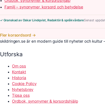
Ordbok, synonymer & korsordshjälp
Familj – synonymer, korsord och betydelse
✓ Granskad av Oskar Lindqvist, Redaktör & språkvårdare
Senast uppdat
Fler korsordsord →
skildringen.se är en modern guide till nyheter och kultur
Utforska
Om oss
Kontakt
Historia
Cookie Policy
Nyhetsbrev
Tipsa oss
Ordbok, synonymer & korsordshjälp