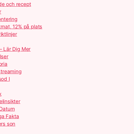
de och recept
r
ontering
mat, 12% på plats
ktlinjer
– Lär Dig Mer
lser
oria
 Streaming
sod I
k
linsikter
 Datum
ga Fakta
ers son