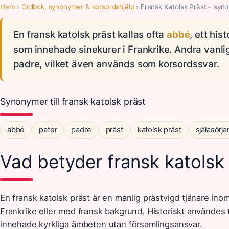
Hem
›
Ordbok, synonymer & korsordshjälp
› Fransk Katolsk Präst – syn
En fransk katolsk präst kallas ofta
abbé
, ett his
som innehade sinekurer i Frankrike. Andra vanl
padre, vilket även används som korsordssvar.
Synonymer till fransk katolsk präst
abbé
pater
padre
präst
katolsk präst
själasörja
Vad betyder fransk katolsk
En fransk katolsk präst är en manlig prästvigd tjänare ino
Frankrike eller med fransk bakgrund. Historiskt användes 
innehade kyrkliga ämbeten utan församlingsansvar.