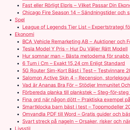
Fast eller Rörligt Elpris – Vilket Passar Din Eko
Chicago Fire Season 14 – Sändningstider och s
Spel
League of Legends Tier List – Expertstrategi f
Ekonomi
BCA Vehicle Remarketing AB – Auktioner och F
Tesla Model Y Pris – Hur Du Väljer Rätt Modell
Hur somnar man – Bästa metoderna för snabb
6 Tum i Cm – Exakt 15,24 cm Enligt Standard
5G Router Sim-Kort Bäst i Test – Testvinnare 
Salomon Active Skin 4 – Recension, storleksgui
Vad är Ananas Bra För – Stödjer Immunitet Oc
Förbereda planka till plankstek – Steg-för-steg
Fina ord när någon dött – Praktiska exempel p
Smartklocka barn bäst i test – Toppmodeller 
Omvandla PDF till Word – Gratis guider och bä
Svart streck på nageln – Orsaker, risker och nä
Livsstil