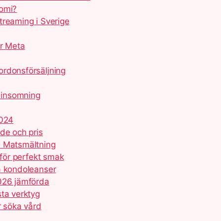
nomi?
treaming i Sverige
ör Meta
ordonsförsäljning
 insomning
2024
de och pris
h Matsmältning
 för perfekt smak
å kondoleanser
2026 jämförda
sta verktyg
r söka vård