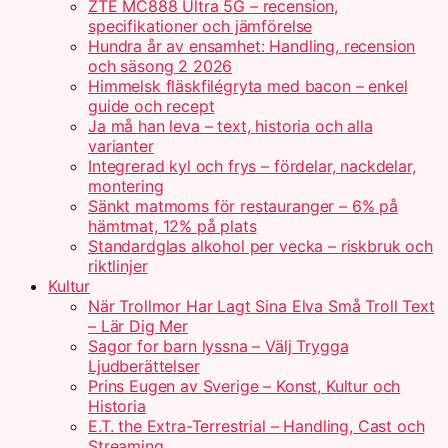
ZTE MC888 Ultra 5G – recension,
specifikationer och jämförelse
Hundra år av ensamhet: Handling, recension
och säsong 2 2026
Himmelsk fläskfilégryta med bacon – enkel
guide och recept
Ja må han leva – text, historia och alla
varianter
Integrerad kyl och frys – fördelar, nackdelar,
montering
Sänkt matmoms för restauranger – 6% på
hämtmat, 12% på plats
Standardglas alkohol per vecka – riskbruk och
riktlinjer
Kultur
När Trollmor Har Lagt Sina Elva Små Troll Text
– Lär Dig Mer
Sagor for barn lyssna – Välj Trygga
Ljudberättelser
Prins Eugen av Sverige – Konst, Kultur och
Historia
E.T. the Extra-Terrestrial – Handling, Cast och
Streaming