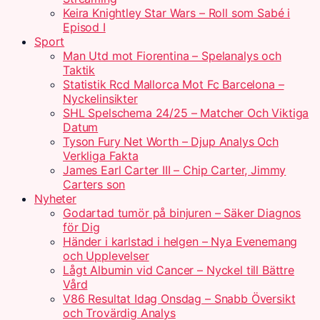
Keira Knightley Star Wars – Roll som Sabé i
Episod I
Sport
Man Utd mot Fiorentina – Spelanalys och
Taktik
Statistik Rcd Mallorca Mot Fc Barcelona –
Nyckelinsikter
SHL Spelschema 24/25 – Matcher Och Viktiga
Datum
Tyson Fury Net Worth – Djup Analys Och
Verkliga Fakta
James Earl Carter III – Chip Carter, Jimmy
Carters son
Nyheter
Godartad tumör på binjuren – Säker Diagnos
för Dig
Händer i karlstad i helgen – Nya Evenemang
och Upplevelser
Lågt Albumin vid Cancer – Nyckel till Bättre
Vård
V86 Resultat Idag Onsdag – Snabb Översikt
och Trovärdig Analys