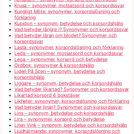
Krusa – synonymer, motsatsord och korsordssvar
Kungligt Möte: synonymer, korsordslösning och
förklaring
Kupidon – synonym, betydelse och korsordshjälp
Vad betyder längre i? Synonymer och korsordssvar
Vad betyder läran om blodet? Synonymer och
korsordssvar
Lasta: synonymer, korsordslösning och förklaring
Leda – synonymer, motsatsord och korsordssvar
Lega – synonymer, korsord och betydelse
Ordbok, synonymer & korsordshjälp
Liden På Scen – synonym, betydelse och
korsordshjälp
Liggare – synonym, betydelse och korsordshjälp
Vad betyder likartad? Synonymer och korsordssvar
Likartad korsord 6 bokstäver
Likheter: synonymer, korsordslösning och förklaring
Vad betyder linan? Synonymer och korsordssvar
Lins – synonym, betydelse och korsordshjälp
Lira – synonymer, korsord och betydelse
Liten Vink – synonym, betydelse och korsordshjälp
Ljudhärmande: synonymer, korsordslösning och