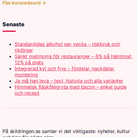
Fler korsordsord →
Senaste
Standardglas alkohol per vecka – riskbruk och
riktlinjer
Sänkt matmoms för restauranger – 6% på hämtmat,
12% på plats
Integrerad kyl och frys – fördelar, nackdelar,
montering
Ja må han leva – text, historia och alla varianter
Himmelsk fläskfilégryta med bacon – enkel guide
och recept
På skildringen.se samlar vi det viktigaste: nyheter, kultur