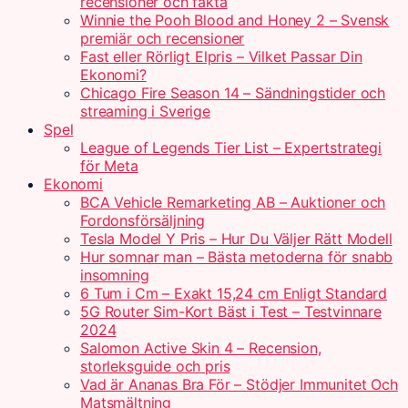
recensioner och fakta
Winnie the Pooh Blood and Honey 2 – Svensk
premiär och recensioner
Fast eller Rörligt Elpris – Vilket Passar Din
Ekonomi?
Chicago Fire Season 14 – Sändningstider och
streaming i Sverige
Spel
League of Legends Tier List – Expertstrategi
för Meta
Ekonomi
BCA Vehicle Remarketing AB – Auktioner och
Fordonsförsäljning
Tesla Model Y Pris – Hur Du Väljer Rätt Modell
Hur somnar man – Bästa metoderna för snabb
insomning
6 Tum i Cm – Exakt 15,24 cm Enligt Standard
5G Router Sim-Kort Bäst i Test – Testvinnare
2024
Salomon Active Skin 4 – Recension,
storleksguide och pris
Vad är Ananas Bra För – Stödjer Immunitet Och
Matsmältning