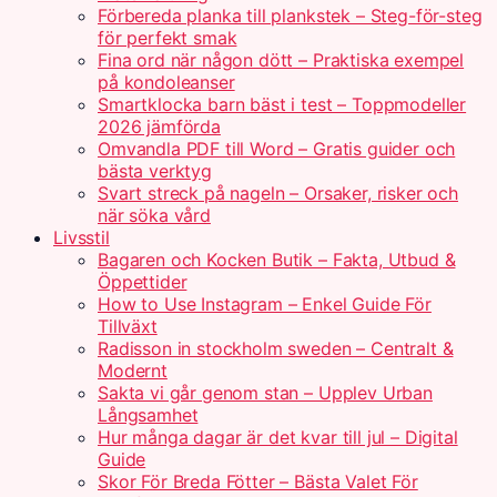
Förbereda planka till plankstek – Steg-för-steg
för perfekt smak
Fina ord när någon dött – Praktiska exempel
på kondoleanser
Smartklocka barn bäst i test – Toppmodeller
2026 jämförda
Omvandla PDF till Word – Gratis guider och
bästa verktyg
Svart streck på nageln – Orsaker, risker och
när söka vård
Livsstil
Bagaren och Kocken Butik – Fakta, Utbud &
Öppettider
How to Use Instagram – Enkel Guide För
Tillväxt
Radisson in stockholm sweden – Centralt &
Modernt
Sakta vi går genom stan – Upplev Urban
Långsamhet
Hur många dagar är det kvar till jul – Digital
Guide
Skor För Breda Fötter – Bästa Valet För