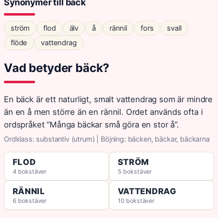
Synonymer till bäck
ström
flod
älv
å
rännil
fors
svall
flöde
vattendrag
Vad betyder bäck?
En bäck är ett naturligt, smalt vattendrag som är mindre
än en å men större än en rännil. Ordet används ofta i
ordspråket ”Många bäckar små göra en stor å”.
Ordklass: substantiv (utrum) | Böjning: bäcken, bäckar, bäckarna
FLOD
STRÖM
4 bokstäver
5 bokstäver
RÄNNIL
VATTENDRAG
6 bokstäver
10 bokstäver