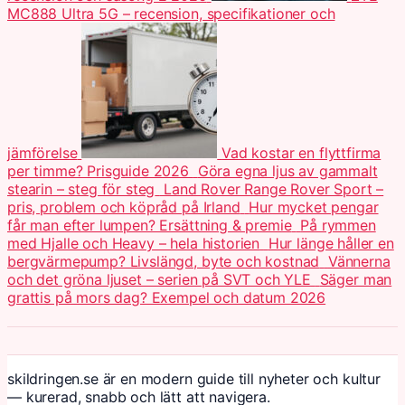
MC888 Ultra 5G – recension, specifikationer och
jämförelse
Vad kostar en flyttfirma
per timme? Prisguide 2026
Göra egna ljus av gammalt
stearin – steg för steg
Land Rover Range Rover Sport –
pris, problem och köpråd på Irland
Hur mycket pengar
får man efter lumpen? Ersättning & premie
På rymmen
med Hjalle och Heavy – hela historien
Hur länge håller en
bergvärmepump? Livslängd, byte och kostnad
Vännerna
och det gröna ljuset – serien på SVT och YLE
Säger man
grattis på mors dag? Exempel och datum 2026
skildringen.se är en modern guide till nyheter och kultur
— kurerad, snabb och lätt att navigera.