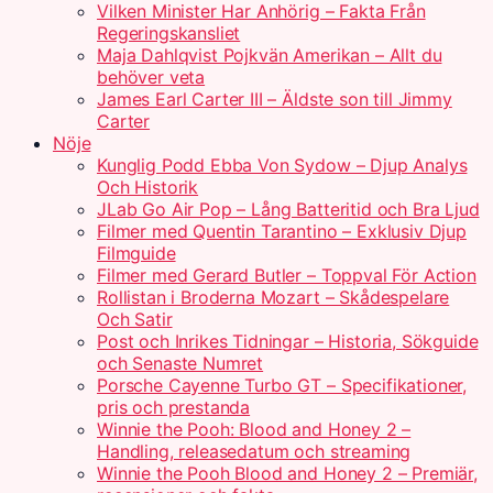
Vilken Minister Har Anhörig – Fakta Från
Regeringskansliet
Maja Dahlqvist Pojkvän Amerikan – Allt du
behöver veta
James Earl Carter III – Äldste son till Jimmy
Carter
Nöje
Kunglig Podd Ebba Von Sydow – Djup Analys
Och Historik
JLab Go Air Pop – Lång Batteritid och Bra Ljud
Filmer med Quentin Tarantino – Exklusiv Djup
Filmguide
Filmer med Gerard Butler – Toppval För Action
Rollistan i Broderna Mozart – Skådespelare
Och Satir
Post och Inrikes Tidningar – Historia, Sökguide
och Senaste Numret
Porsche Cayenne Turbo GT – Specifikationer,
pris och prestanda
Winnie the Pooh: Blood and Honey 2 –
Handling, releasedatum och streaming
Winnie the Pooh Blood and Honey 2 – Premiär,