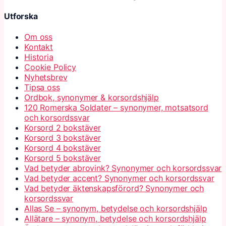
Utforska
Om oss
Kontakt
Historia
Cookie Policy
Nyhetsbrev
Tipsa oss
Ordbok, synonymer & korsordshjälp
120 Romerska Soldater – synonymer, motsatsord
och korsordssvar
Korsord 2 bokstäver
Korsord 3 bokstäver
Korsord 4 bokstäver
Korsord 5 bokstäver
Vad betyder abrovink? Synonymer och korsordssvar
Vad betyder accent? Synonymer och korsordssvar
Vad betyder äktenskapsförord? Synonymer och
korsordssvar
Allas Se – synonym, betydelse och korsordshjälp
Allätare – synonym, betydelse och korsordshjälp