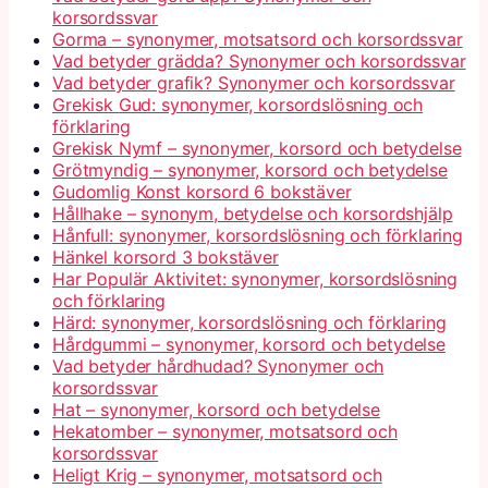
korsordssvar
Gorma – synonymer, motsatsord och korsordssvar
Vad betyder grädda? Synonymer och korsordssvar
Vad betyder grafik? Synonymer och korsordssvar
Grekisk Gud: synonymer, korsordslösning och
förklaring
Grekisk Nymf – synonymer, korsord och betydelse
Grötmyndig – synonymer, korsord och betydelse
Gudomlig Konst korsord 6 bokstäver
Hållhake – synonym, betydelse och korsordshjälp
Hånfull: synonymer, korsordslösning och förklaring
Hänkel korsord 3 bokstäver
Har Populär Aktivitet: synonymer, korsordslösning
och förklaring
Härd: synonymer, korsordslösning och förklaring
Hårdgummi – synonymer, korsord och betydelse
Vad betyder hårdhudad? Synonymer och
korsordssvar
Hat – synonymer, korsord och betydelse
Hekatomber – synonymer, motsatsord och
korsordssvar
Heligt Krig – synonymer, motsatsord och