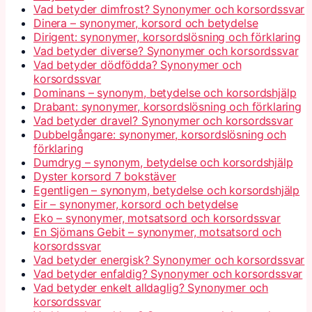
Vad betyder dimfrost? Synonymer och korsordssvar
Dinera – synonymer, korsord och betydelse
Dirigent: synonymer, korsordslösning och förklaring
Vad betyder diverse? Synonymer och korsordssvar
Vad betyder dödfödda? Synonymer och
korsordssvar
Dominans – synonym, betydelse och korsordshjälp
Drabant: synonymer, korsordslösning och förklaring
Vad betyder dravel? Synonymer och korsordssvar
Dubbelgångare: synonymer, korsordslösning och
förklaring
Dumdryg – synonym, betydelse och korsordshjälp
Dyster korsord 7 bokstäver
Egentligen – synonym, betydelse och korsordshjälp
Eir – synonymer, korsord och betydelse
Eko – synonymer, motsatsord och korsordssvar
En Sjömans Gebit – synonymer, motsatsord och
korsordssvar
Vad betyder energisk? Synonymer och korsordssvar
Vad betyder enfaldig? Synonymer och korsordssvar
Vad betyder enkelt alldaglig? Synonymer och
korsordssvar