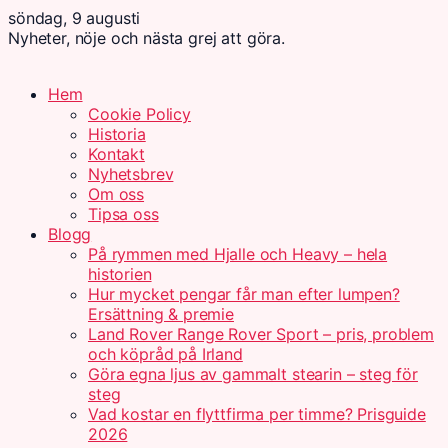
söndag, 9 augusti
Nyheter, nöje och nästa grej att göra.
Hem
Cookie Policy
Historia
Kontakt
Nyhetsbrev
Om oss
Tipsa oss
Blogg
På rymmen med Hjalle och Heavy – hela
historien
Hur mycket pengar får man efter lumpen?
Ersättning & premie
Land Rover Range Rover Sport – pris, problem
och köpråd på Irland
Göra egna ljus av gammalt stearin – steg för
steg
Vad kostar en flyttfirma per timme? Prisguide
2026