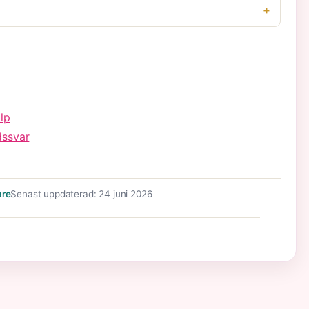
lp
dssvar
are
Senast uppdaterad: 24 juni 2026