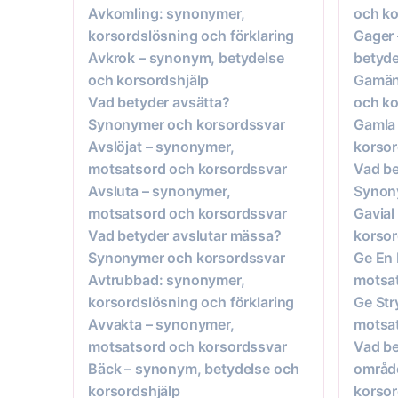
Avkomling: synonymer,
och ko
korsordslösning och förklaring
Gager 
Avkrok – synonym, betydelse
betyde
och korsordshjälp
Gamän
Vad betyder avsätta?
och ko
Synonymer och korsordssvar
Gamla 
Avslöjat – synonymer,
korsor
motsatsord och korsordssvar
Vad b
Avsluta – synonymer,
Synon
motsatsord och korsordssvar
Gavial
Vad betyder avslutar mässa?
korsor
Synonymer och korsordssvar
Ge En 
Avtrubbad: synonymer,
motsat
korsordslösning och förklaring
Ge Str
Avvakta – synonymer,
motsat
motsatsord och korsordssvar
Vad be
Bäck – synonym, betydelse och
områd
korsordshjälp
korso