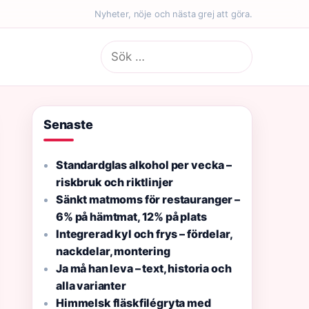
Nyheter, nöje och nästa grej att göra.
Sök
efter:
Senaste
Standardglas alkohol per vecka –
riskbruk och riktlinjer
Sänkt matmoms för restauranger –
6% på hämtmat, 12% på plats
Integrerad kyl och frys – fördelar,
nackdelar, montering
Ja må han leva – text, historia och
alla varianter
Himmelsk fläskfilégryta med