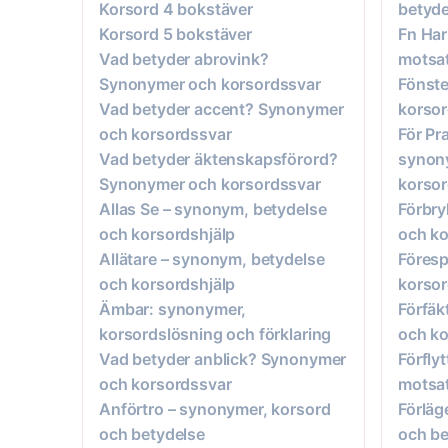
Korsord 4 bokstäver
betyde
Korsord 5 bokstäver
Fn Har
Vad betyder abrovink?
motsat
Synonymer och korsordssvar
Fönste
Vad betyder accent? Synonymer
korsor
och korsordssvar
För Pr
Vad betyder äktenskapsförord?
synon
Synonymer och korsordssvar
korso
Allas Se – synonym, betydelse
Förbry
och korsordshjälp
och ko
Allätare – synonym, betydelse
Föresp
och korsordshjälp
korsor
Ämbar: synonymer,
Förfäk
korsordslösning och förklaring
och ko
Vad betyder anblick? Synonymer
Förfly
och korsordssvar
motsat
Anförtro – synonymer, korsord
Förläg
och betydelse
och be