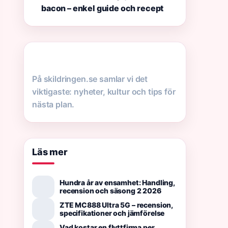
bacon – enkel guide och recept
På skildringen.se samlar vi det
viktigaste: nyheter, kultur och tips för
nästa plan.
Läs mer
Hundra år av ensamhet: Handling,
recension och säsong 2 2026
ZTE MC888 Ultra 5G – recension,
specifikationer och jämförelse
Vad kostar en flyttfirma per