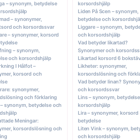
a – synonym, betydelse
korsordshjälp
rsordshjälp
Liden På Scen – synonym,
rmad – synonymer,
betydelse och korsordshjä
sord och korsordssvar
Liggare – synonym, betyd
are – synonymer, korsord
och korsordshjälp
tydelse
Vad betyder likartad?
fning – synonym,
Synonymer och korsordss
lse och korsordshjälp
Likartad korsord 6 bokstä
rkning I Hålfot –
Likheter: synonymer,
ymer, korsord och
korsordslösning och förkl
lse
Vad betyder linan? Synon
rare: synonymer,
och korsordssvar
dslösning och förklaring
Lins – synonym, betydels
– synonym, betydelse och
korsordshjälp
dshjälp
Lira – synonymer, korsord
attade Meningar:
betydelse
mer, korsordslösning och
Liten Vink – synonym, bet
ring
och korsordshjälp