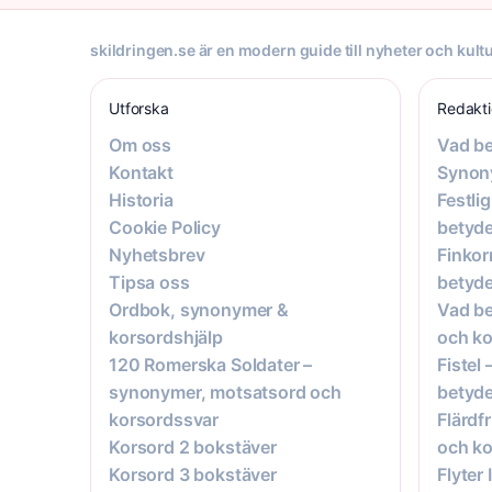
skildringen.se är en modern guide till nyheter och kultu
Utforska
Redakt
Om oss
Vad be
Kontakt
Synon
Historia
Festli
Cookie Policy
betyde
Nyhetsbrev
Finkor
Tipsa oss
betyde
Ordbok, synonymer &
Vad be
korsordshjälp
och ko
120 Romerska Soldater –
Fistel
synonymer, motsatsord och
betyde
korsordssvar
Flärdf
Korsord 2 bokstäver
och ko
Korsord 3 bokstäver
Flyter