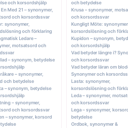
lse och korsordshjälp
och betydelse
 En Med 21 – synonymer,
Krusa – synonymer, motsa
sord och korsordssvar
och korsordssvar
r: synonymer,
Kungligt Möte: synonymer
dslösning och förklaring
korsordslösning och förkl
agmatisk Ledare –
Kupidon – synonym, betyd
ymer, motsatsord och
och korsordshjälp
rdssvar
Vad betyder längre i? Sy
llad – synonym, betydelse
och korsordssvar
rsordshjälp
Vad betyder läran om blod
råkare – synonymer,
Synonymer och korsordss
d och betydelse
Lasta: synonymer,
ta – synonym, betydelse
korsordslösning och förkl
rsordshjälp
Leda – synonymer, motsat
ttning – synonymer,
och korsordssvar
sord och korsordssvar
Lega – synonymer, korsor
en – synonymer, korsord
betydelse
tydelse
Ordbok, synonymer &