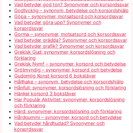
Vad betyder god ton? Synonymer och korsordssvar
Godtycklig – synonym, betydelse och korsordshjälp
Göpa – synonymer, motsatsord och korsordssvar
Vad betyder göra upp? Synonymer och
korsordssvar
Gorma – synonymer, motsatsord och korsordssvar
Vad betyder grädda? Synonymer och korsordssvar
Vad betyder grafik? Synonymer och korsordssvar
Grekisk Gud: synonymer, korsordslösning och
förklaring
Grekisk Nymf – synonymer, korsord och betydelse
Grötmyndig – synonymer, korsord och betydelse
Gudomlig Konst korsord 6 bokstäver
Hållhake – synonym, betydelse och korsordshjälp
Hånfull: synonymer, korsordslösning och förklaring
Hänkel korsord 3 bokstäver
Har Populär Aktivitet: synonymer, korsordslösning
och förklaring
Härd: synonymer, korsordslösning och förklaring
Hårdgummi – synonymer, korsord och betydelse
Vad betyder hårdhudad? Synonymer och
korsordssvar