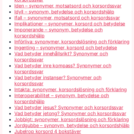
Iden – synonymer, motsatsord och korsordssvar
Idyll – synonym, betydelse och korsordshjälp
Ifall – synonymer, motsatsord och korsordssvar
Implikationer – synonymer, korsord och betydelse
Imponerande – synonym, betydelse och
korsordshjälp
Införliva: synonymer, korsordslösning och förklaring
Ingenting – synonymer, korsord och betydelse
Vad betyder innehållsrikt? Synonymer och
korsordssvar
Vad betyder inre kompass? Synonymer och
korsordssvar
Vad betyder instanser? Synonymer och
korsordssvar
Intakta: synonymer, korsordslösning och förklaring
Interoperabilitet – synonym, betydelse och
korsordshjälp
Vad betyder jesus? Synonymer och korsordssvar
Vad betyder jetong? Synonymer och korsordssvar
Jobbigt: synonymer, korsordslösning och förklaring
Jordgubbe – synonym, betydelse och korsordshjälp
Jubelrop korsord 4 bokstäver