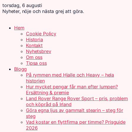
torsdag, 6 augusti
Nyheter, nöje och nästa grej att göra.
Hem
Cookie Policy
Historia
Kontakt
Nyhetsbrev
Om oss
Tipsa oss
Blogg
På rymmen med Hjalle och Heavy – hela
historien
Hur mycket pengar får man efter lumpen?
Ersättning & premie
Land Rover Range Rover Sport – pris, problem
och köpråd på Irland
Göra egna ljus av gammalt stearin – steg för
steg
Vad kostar en flyttfirma per timme? Prisguide
2026