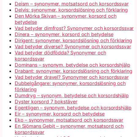
Deism – synonymer, motsatsord och korsordssvar
Delvis: synonymer, korsordslösning och förklaring
Den Mörka Skivan – synonymer, korsord och
betydelse
Vad betyder dimfrost? Synonymer och korsordssvar
Dinera – synonymer, korsord och betydelse
Dirigent: synonymer, korsordslösning och förklaring
Vad betyder diverse? Synonymer och korsordssvar
Vad betyder dödfödda? Synonymer och
korsordssvar
Dominans – synonym, betydelse och korsordshjälp
Drabant: synonymer, korsordslösning och förklaring
Vad betyder dravel? Synonymer och korsordssvar
Dubbelgångare: synonymer, korsordslösning och
förklaring
Dumdryg – synonym, betydelse och korsordshjälp
Dyster korsord 7 bokstäver
Egentligen – synonym, betydelse och korsordshjälp
Eir – synonymer, korsord och betydelse
Eko – synonymer, motsatsord och korsordssvar
En Sjömans Gebit – synonymer, motsatsord och
korsordssvar