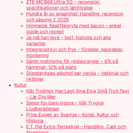
ZTE MC888 Ultra 5G – recension,
specifikationer och jämförelse
Hundra år av ensamhet: Handling, recension
och säsong 2 2026
Himmelsk fläskfilégryta med bacon – enkel
guide och recept
Ja må han leva – text, historia och alla
varianter
Integrerad kyl och frys – fördelar, nackdelar,
montering
Sänkt matmoms för restauranger – 6% på
hämtmat, 12% på plats
Standardglas alkohol per vecka – riskbruk och
riktlinjer
Kultur
När Trollmor Har Lagt Sina Elva Små Troll Text
– Lär Dig Mer
Sagor for barn lyssna – Välj Trygga
Ljudberättelser
Prins Eugen av Sverige – Konst, Kultur och
Historia
E.T. the Extra-Terrestrial – Handling, Cast och
Streaming