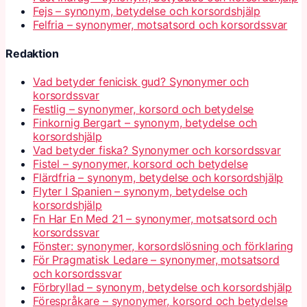
Fejs – synonym, betydelse och korsordshjälp
Felfria – synonymer, motsatsord och korsordssvar
Redaktion
Vad betyder fenicisk gud? Synonymer och
korsordssvar
Festlig – synonymer, korsord och betydelse
Finkornig Bergart – synonym, betydelse och
korsordshjälp
Vad betyder fiska? Synonymer och korsordssvar
Fistel – synonymer, korsord och betydelse
Flärdfria – synonym, betydelse och korsordshjälp
Flyter I Spanien – synonym, betydelse och
korsordshjälp
Fn Har En Med 21 – synonymer, motsatsord och
korsordssvar
Fönster: synonymer, korsordslösning och förklaring
För Pragmatisk Ledare – synonymer, motsatsord
och korsordssvar
Förbryllad – synonym, betydelse och korsordshjälp
Förespråkare – synonymer, korsord och betydelse