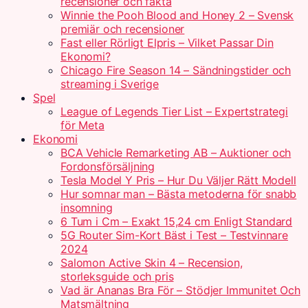
recensioner och fakta
Winnie the Pooh Blood and Honey 2 – Svensk
premiär och recensioner
Fast eller Rörligt Elpris – Vilket Passar Din
Ekonomi?
Chicago Fire Season 14 – Sändningstider och
streaming i Sverige
Spel
League of Legends Tier List – Expertstrategi
för Meta
Ekonomi
BCA Vehicle Remarketing AB – Auktioner och
Fordonsförsäljning
Tesla Model Y Pris – Hur Du Väljer Rätt Modell
Hur somnar man – Bästa metoderna för snabb
insomning
6 Tum i Cm – Exakt 15,24 cm Enligt Standard
5G Router Sim-Kort Bäst i Test – Testvinnare
2024
Salomon Active Skin 4 – Recension,
storleksguide och pris
Vad är Ananas Bra För – Stödjer Immunitet Och
Matsmältning