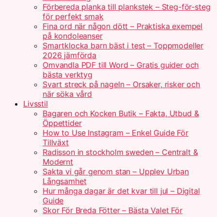
Förbereda planka till plankstek – Steg-för-steg
för perfekt smak
Fina ord när någon dött – Praktiska exempel
på kondoleanser
Smartklocka barn bäst i test – Toppmodeller
2026 jämförda
Omvandla PDF till Word – Gratis guider och
bästa verktyg
Svart streck på nageln – Orsaker, risker och
när söka vård
Livsstil
Bagaren och Kocken Butik – Fakta, Utbud &
Öppettider
How to Use Instagram – Enkel Guide För
Tillväxt
Radisson in stockholm sweden – Centralt &
Modernt
Sakta vi går genom stan – Upplev Urban
Långsamhet
Hur många dagar är det kvar till jul – Digital
Guide
Skor För Breda Fötter – Bästa Valet För