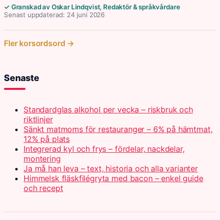
✓ Granskad av Oskar Lindqvist, Redaktör & språkvårdare
Senast uppdaterad: 24 juni 2026
Fler korsordsord →
Senaste
Standardglas alkohol per vecka – riskbruk och
riktlinjer
Sänkt matmoms för restauranger – 6% på hämtmat,
12% på plats
Integrerad kyl och frys – fördelar, nackdelar,
montering
Ja må han leva – text, historia och alla varianter
Himmelsk fläskfilégryta med bacon – enkel guide
och recept