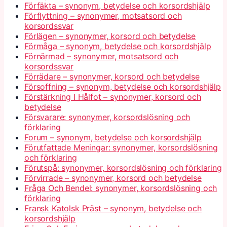
Förfäkta – synonym, betydelse och korsordshjälp
Förflyttning – synonymer, motsatsord och
korsordssvar
Förlägen – synonymer, korsord och betydelse
Förmåga – synonym, betydelse och korsordshjälp
Förnärmad – synonymer, motsatsord och
korsordssvar
Förrädare – synonymer, korsord och betydelse
Försoffning – synonym, betydelse och korsordshjälp
Förstärkning I Hålfot – synonymer, korsord och
betydelse
Försvarare: synonymer, korsordslösning och
förklaring
Forum – synonym, betydelse och korsordshjälp
Förutfattade Meningar: synonymer, korsordslösning
och förklaring
Förutspå: synonymer, korsordslösning och förklaring
Förvirrade – synonymer, korsord och betydelse
Fråga Och Bendel: synonymer, korsordslösning och
förklaring
Fransk Katolsk Präst – synonym, betydelse och
korsordshjälp