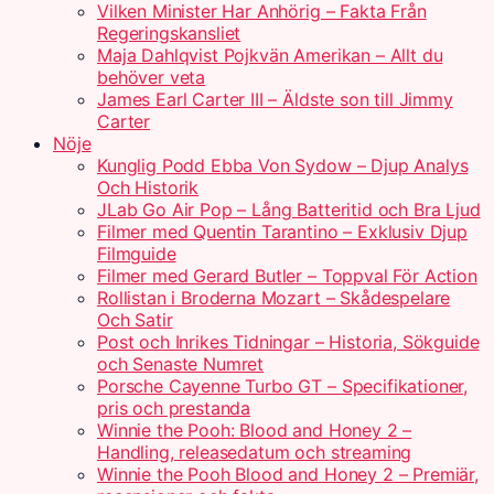
Vilken Minister Har Anhörig – Fakta Från
Regeringskansliet
Maja Dahlqvist Pojkvän Amerikan – Allt du
behöver veta
James Earl Carter III – Äldste son till Jimmy
Carter
Nöje
Kunglig Podd Ebba Von Sydow – Djup Analys
Och Historik
JLab Go Air Pop – Lång Batteritid och Bra Ljud
Filmer med Quentin Tarantino – Exklusiv Djup
Filmguide
Filmer med Gerard Butler – Toppval För Action
Rollistan i Broderna Mozart – Skådespelare
Och Satir
Post och Inrikes Tidningar – Historia, Sökguide
och Senaste Numret
Porsche Cayenne Turbo GT – Specifikationer,
pris och prestanda
Winnie the Pooh: Blood and Honey 2 –
Handling, releasedatum och streaming
Winnie the Pooh Blood and Honey 2 – Premiär,