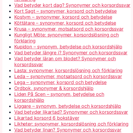
Vad betyder kort dag? Synonymer och korsordssvar
Kort Sagt – synonymer, korsord och betydelse
Kostym – synonymer, korsord och betydelse
Köttätare – synonymer, korsord och betydelse
Krusa – synonymer, motsatsord och korsordssvar
Kungligt Möte: synonymer, korsordslösning och
förklaring
Kupidon – synonym, betydelse och korsordshjälp
Vad betyder längre i? Synonymer och korsordssvar
Vad betyder läran om blodet? Synonymer och
korsordssvar
Lasta: synonymer, korsordslösning och förklaring
Leda – synonymer, motsatsord och korsordssvar
Lega – synonymer, korsord och betydelse
Ordbok, synonymer & korsordshjälp
Liden På Scen – synonym, betydelse och
korsordshjälp
Liggare – synonym, betydelse och korsordshjälp
Vad betyder likartad? Synonymer och korsordssvar
Likartad korsord 6 bokstäver
Likheter: synonymer, korsordslösning och förklaring
Vad betyder linan? Synonymer och korsordssvar