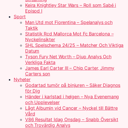
Keira Knightley Star Wars – Roll som Sabé i
Episod I
Sport
Man Utd mot Fiorentina – Spelanalys och
Taktik
Statistik Rcd Mallorca Mot Fc Barcelona –
Nyckelinsikter
SHL Spelschema 24/25 – Matcher Och Viktiga
Datum
Tyson Fury Net Worth – Djup Analys Och
Verkliga Fakta
James Earl Carter III – Chip Carter, Jimmy
Carters son
Nyheter
Godartad tumör på binjuren – Säker Diagnos
för Dig
Händer i karlstad i helgen – Nya Evenemang
och Upplevelser
Lågt Albumin vid Cancer – Nyckel till Bättre
Vård
V86 Resultat Idag Onsdag – Snabb Översikt
och Trovärdig Analys