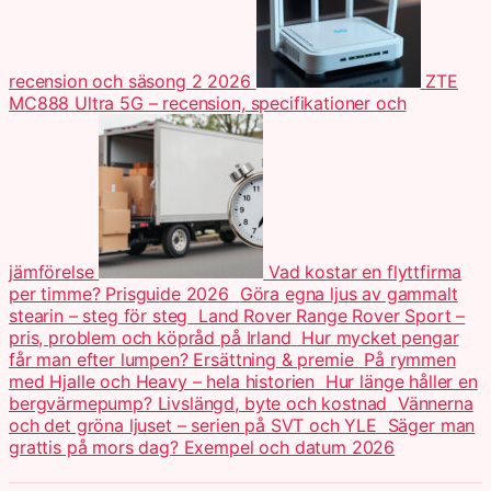
recension och säsong 2 2026
ZTE
MC888 Ultra 5G – recension, specifikationer och
jämförelse
Vad kostar en flyttfirma
per timme? Prisguide 2026
Göra egna ljus av gammalt
stearin – steg för steg
Land Rover Range Rover Sport –
pris, problem och köpråd på Irland
Hur mycket pengar
får man efter lumpen? Ersättning & premie
På rymmen
med Hjalle och Heavy – hela historien
Hur länge håller en
bergvärmepump? Livslängd, byte och kostnad
Vännerna
och det gröna ljuset – serien på SVT och YLE
Säger man
grattis på mors dag? Exempel och datum 2026