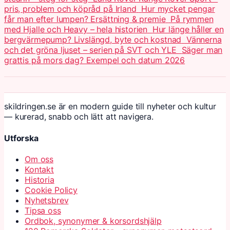
pris, problem och köpråd på Irland
Hur mycket pengar
får man efter lumpen? Ersättning & premie
På rymmen
med Hjalle och Heavy – hela historien
Hur länge håller en
bergvärmepump? Livslängd, byte och kostnad
Vännerna
och det gröna ljuset – serien på SVT och YLE
Säger man
grattis på mors dag? Exempel och datum 2026
skildringen.se är en modern guide till nyheter och kultur
— kurerad, snabb och lätt att navigera.
Utforska
Om oss
Kontakt
Historia
Cookie Policy
Nyhetsbrev
Tipsa oss
Ordbok, synonymer & korsordshjälp