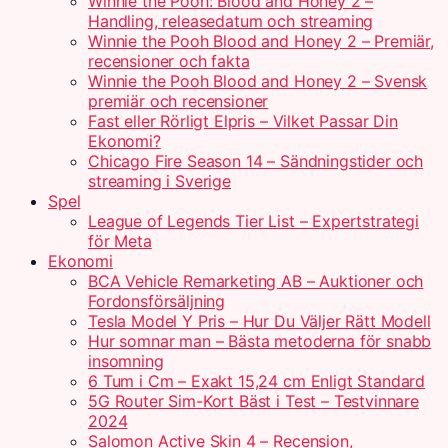
Winnie the Pooh: Blood and Honey 2 –
Handling, releasedatum och streaming
Winnie the Pooh Blood and Honey 2 – Premiär,
recensioner och fakta
Winnie the Pooh Blood and Honey 2 – Svensk
premiär och recensioner
Fast eller Rörligt Elpris – Vilket Passar Din
Ekonomi?
Chicago Fire Season 14 – Sändningstider och
streaming i Sverige
Spel
League of Legends Tier List – Expertstrategi
för Meta
Ekonomi
BCA Vehicle Remarketing AB – Auktioner och
Fordonsförsäljning
Tesla Model Y Pris – Hur Du Väljer Rätt Modell
Hur somnar man – Bästa metoderna för snabb
insomning
6 Tum i Cm – Exakt 15,24 cm Enligt Standard
5G Router Sim-Kort Bäst i Test – Testvinnare
2024
Salomon Active Skin 4 – Recension,