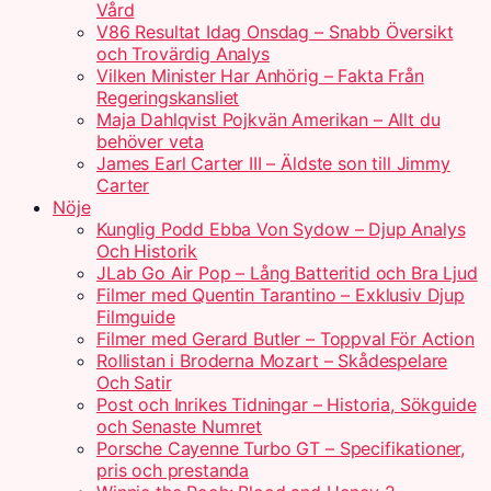
Vård
V86 Resultat Idag Onsdag – Snabb Översikt
och Trovärdig Analys
Vilken Minister Har Anhörig – Fakta Från
Regeringskansliet
Maja Dahlqvist Pojkvän Amerikan – Allt du
behöver veta
James Earl Carter III – Äldste son till Jimmy
Carter
Nöje
Kunglig Podd Ebba Von Sydow – Djup Analys
Och Historik
JLab Go Air Pop – Lång Batteritid och Bra Ljud
Filmer med Quentin Tarantino – Exklusiv Djup
Filmguide
Filmer med Gerard Butler – Toppval För Action
Rollistan i Broderna Mozart – Skådespelare
Och Satir
Post och Inrikes Tidningar – Historia, Sökguide
och Senaste Numret
Porsche Cayenne Turbo GT – Specifikationer,
pris och prestanda