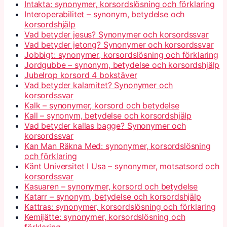
Intakta: synonymer, korsordslösning och förklaring
Interoperabilitet – synonym, betydelse och
korsordshjälp
Vad betyder jesus? Synonymer och korsordssvar
Vad betyder jetong? Synonymer och korsordssvar
Jobbigt: synonymer, korsordslösning och förklaring
Jordgubbe – synonym, betydelse och korsordshjälp
Jubelrop korsord 4 bokstäver
Vad betyder kalamitet? Synonymer och
korsordssvar
Kalk – synonymer, korsord och betydelse
Kall – synonym, betydelse och korsordshjälp
Vad betyder kallas bagge? Synonymer och
korsordssvar
Kan Man Räkna Med: synonymer, korsordslösning
och förklaring
Känt Universitet I Usa – synonymer, motsatsord och
korsordssvar
Kasuaren – synonymer, korsord och betydelse
Katarr – synonym, betydelse och korsordshjälp
Kattras: synonymer, korsordslösning och förklaring
Kemijätte: synonymer, korsordslösning och