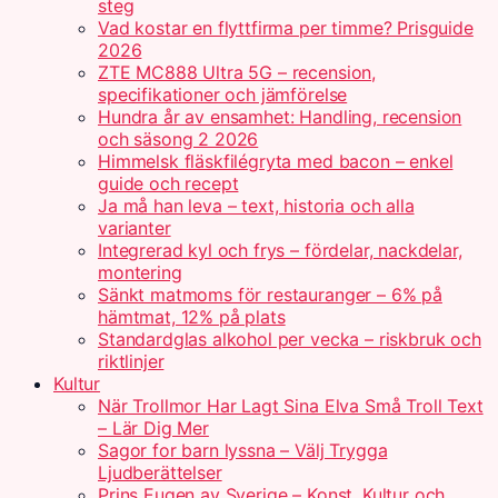
steg
Vad kostar en flyttfirma per timme? Prisguide
2026
ZTE MC888 Ultra 5G – recension,
specifikationer och jämförelse
Hundra år av ensamhet: Handling, recension
och säsong 2 2026
Himmelsk fläskfilégryta med bacon – enkel
guide och recept
Ja må han leva – text, historia och alla
varianter
Integrerad kyl och frys – fördelar, nackdelar,
montering
Sänkt matmoms för restauranger – 6% på
hämtmat, 12% på plats
Standardglas alkohol per vecka – riskbruk och
riktlinjer
Kultur
När Trollmor Har Lagt Sina Elva Små Troll Text
– Lär Dig Mer
Sagor for barn lyssna – Välj Trygga
Ljudberättelser
Prins Eugen av Sverige – Konst, Kultur och