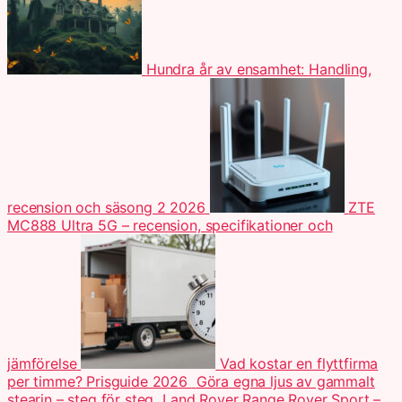
Hundra år av ensamhet: Handling,
recension och säsong 2 2026
ZTE
MC888 Ultra 5G – recension, specifikationer och
jämförelse
Vad kostar en flyttfirma
per timme? Prisguide 2026
Göra egna ljus av gammalt
stearin – steg för steg
Land Rover Range Rover Sport –