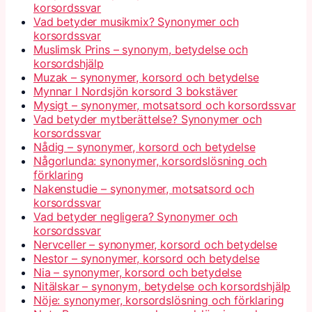
korsordssvar
Vad betyder musikmix? Synonymer och
korsordssvar
Muslimsk Prins – synonym, betydelse och
korsordshjälp
Muzak – synonymer, korsord och betydelse
Mynnar I Nordsjön korsord 3 bokstäver
Mysigt – synonymer, motsatsord och korsordssvar
Vad betyder mytberättelse? Synonymer och
korsordssvar
Nådig – synonymer, korsord och betydelse
Någorlunda: synonymer, korsordslösning och
förklaring
Nakenstudie – synonymer, motsatsord och
korsordssvar
Vad betyder negligera? Synonymer och
korsordssvar
Nervceller – synonymer, korsord och betydelse
Nestor – synonymer, korsord och betydelse
Nia – synonymer, korsord och betydelse
Nitälskar – synonym, betydelse och korsordshjälp
Nöje: synonymer, korsordslösning och förklaring