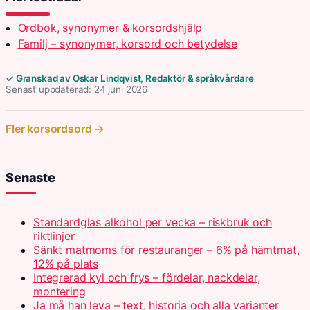
Ordbok, synonymer & korsordshjälp
Familj – synonymer, korsord och betydelse
✓ Granskad av Oskar Lindqvist, Redaktör & språkvårdare
Senast uppdaterad: 24 juni 2026
Fler korsordsord →
Senaste
Standardglas alkohol per vecka – riskbruk och
riktlinjer
Sänkt matmoms för restauranger – 6% på hämtmat,
12% på plats
Integrerad kyl och frys – fördelar, nackdelar,
montering
Ja må han leva – text, historia och alla varianter