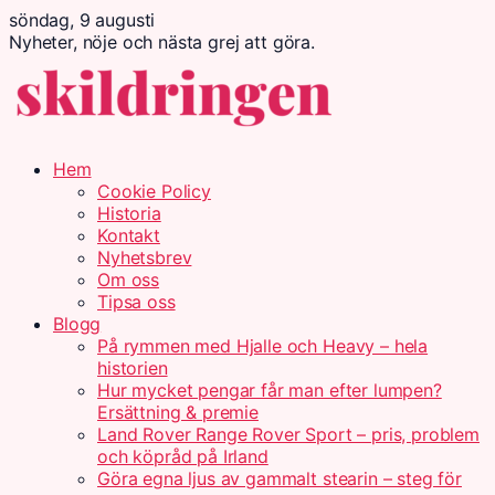
söndag, 9 augusti
Nyheter, nöje och nästa grej att göra.
Hem
Cookie Policy
Historia
Kontakt
Nyhetsbrev
Om oss
Tipsa oss
Blogg
På rymmen med Hjalle och Heavy – hela
historien
Hur mycket pengar får man efter lumpen?
Ersättning & premie
Land Rover Range Rover Sport – pris, problem
och köpråd på Irland
Göra egna ljus av gammalt stearin – steg för