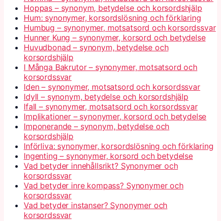
Hoppas – synonym, betydelse och korsordshjälp
Hum: synonymer, korsordslösning och förklaring
Humbug – synonymer, motsatsord och korsordssvar
Hunner Kung – synonymer, korsord och betydelse
Huvudbonad – synonym, betydelse och
korsordshjälp
I Många Bakrutor – synonymer, motsatsord och
korsordssvar
Iden – synonymer, motsatsord och korsordssvar
Idyll – synonym, betydelse och korsordshjälp
Ifall – synonymer, motsatsord och korsordssvar
Implikationer – synonymer, korsord och betydelse
Imponerande – synonym, betydelse och
korsordshjälp
Införliva: synonymer, korsordslösning och förklaring
Ingenting – synonymer, korsord och betydelse
Vad betyder innehållsrikt? Synonymer och
korsordssvar
Vad betyder inre kompass? Synonymer och
korsordssvar
Vad betyder instanser? Synonymer och
korsordssvar