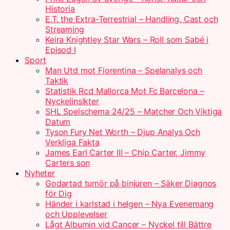
Historia
E.T. the Extra-Terrestrial – Handling, Cast och
Streaming
Keira Knightley Star Wars – Roll som Sabé i
Episod I
Sport
Man Utd mot Fiorentina – Spelanalys och
Taktik
Statistik Rcd Mallorca Mot Fc Barcelona –
Nyckelinsikter
SHL Spelschema 24/25 – Matcher Och Viktiga
Datum
Tyson Fury Net Worth – Djup Analys Och
Verkliga Fakta
James Earl Carter III – Chip Carter, Jimmy
Carters son
Nyheter
Godartad tumör på binjuren – Säker Diagnos
för Dig
Händer i karlstad i helgen – Nya Evenemang
och Upplevelser
Lågt Albumin vid Cancer – Nyckel till Bättre