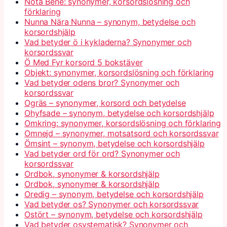
Nota Bene: synonymer, korsordslösning och
förklaring
Nunna Nära Nunna – synonym, betydelse och
korsordshjälp
Vad betyder ö i kykladerna? Synonymer och
korsordssvar
Ö Med Fyr korsord 5 bokstäver
Objekt: synonymer, korsordslösning och förklaring
Vad betyder odens bror? Synonymer och
korsordssvar
Ogräs – synonymer, korsord och betydelse
Ohyfsade – synonym, betydelse och korsordshjälp
Omkring: synonymer, korsordslösning och förklaring
Omnejd – synonymer, motsatsord och korsordssvar
Ömsint – synonym, betydelse och korsordshjälp
Vad betyder ord för ord? Synonymer och
korsordssvar
Ordbok, synonymer & korsordshjälp
Ordbok, synonymer & korsordshjälp
Oredig – synonym, betydelse och korsordshjälp
Vad betyder os? Synonymer och korsordssvar
Ostört – synonym, betydelse och korsordshjälp
Vad betyder osystematisk? Synonymer och