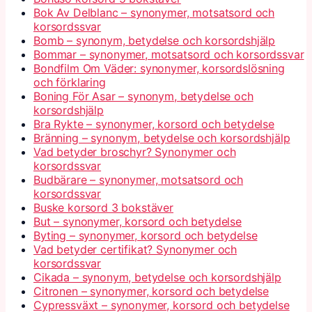
Bok Av Delblanc – synonymer, motsatsord och
korsordssvar
Bomb – synonym, betydelse och korsordshjälp
Bommar – synonymer, motsatsord och korsordssvar
Bondfilm Om Väder: synonymer, korsordslösning
och förklaring
Boning För Asar – synonym, betydelse och
korsordshjälp
Bra Rykte – synonymer, korsord och betydelse
Bränning – synonym, betydelse och korsordshjälp
Vad betyder broschyr? Synonymer och
korsordssvar
Budbärare – synonymer, motsatsord och
korsordssvar
Buske korsord 3 bokstäver
But – synonymer, korsord och betydelse
Byting – synonymer, korsord och betydelse
Vad betyder certifikat? Synonymer och
korsordssvar
Cikada – synonym, betydelse och korsordshjälp
Citronen – synonymer, korsord och betydelse
Cypressväxt – synonymer, korsord och betydelse