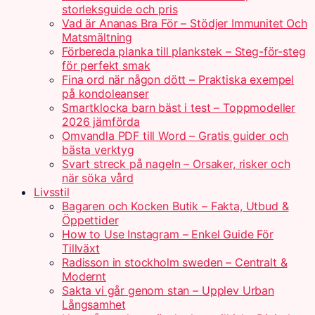
storleksguide och pris
Vad är Ananas Bra För – Stödjer Immunitet Och
Matsmältning
Förbereda planka till plankstek – Steg-för-steg
för perfekt smak
Fina ord när någon dött – Praktiska exempel
på kondoleanser
Smartklocka barn bäst i test – Toppmodeller
2026 jämförda
Omvandla PDF till Word – Gratis guider och
bästa verktyg
Svart streck på nageln – Orsaker, risker och
när söka vård
Livsstil
Bagaren och Kocken Butik – Fakta, Utbud &
Öppettider
How to Use Instagram – Enkel Guide För
Tillväxt
Radisson in stockholm sweden – Centralt &
Modernt
Sakta vi går genom stan – Upplev Urban
Långsamhet