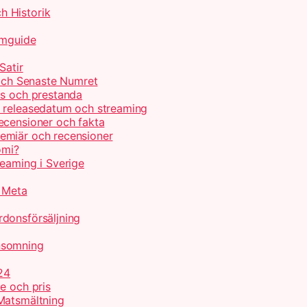
h Historik
lmguide
Satir
 och Senaste Numret
is och prestanda
, releasedatum och streaming
ecensioner och fakta
emiär och recensioner
omi?
reaming i Sverige
r Meta
donsförsäljning
nsomning
24
e och pris
Matsmältning