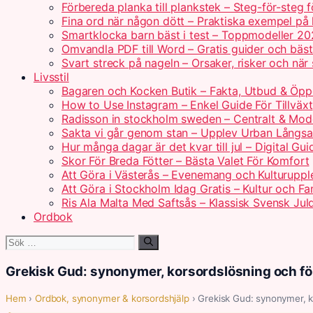
Förbereda planka till plankstek – Steg-för-steg 
Fina ord när någon dött – Praktiska exempel på
Smartklocka barn bäst i test – Toppmodeller 2
Omvandla PDF till Word – Gratis guider och bäs
Svart streck på nageln – Orsaker, risker och när
Livsstil
Bagaren och Kocken Butik – Fakta, Utbud & Öpp
How to Use Instagram – Enkel Guide För Tillväxt
Radisson in stockholm sweden – Centralt & Mod
Sakta vi går genom stan – Upplev Urban Långs
Hur många dagar är det kvar till jul – Digital Gui
Skor För Breda Fötter – Bästa Valet För Komfort
Att Göra i Västerås – Evenemang och Kulturuppl
Att Göra i Stockholm Idag Gratis – Kultur och Fam
Ris Ala Malta Med Saftsås – Klassisk Svensk Jul
Ordbok
Sök
efter:
Grekisk Gud: synonymer, korsordslösning och fö
Hem
›
Ordbok, synonymer & korsordshjälp
› Grekisk Gud: synonymer, k