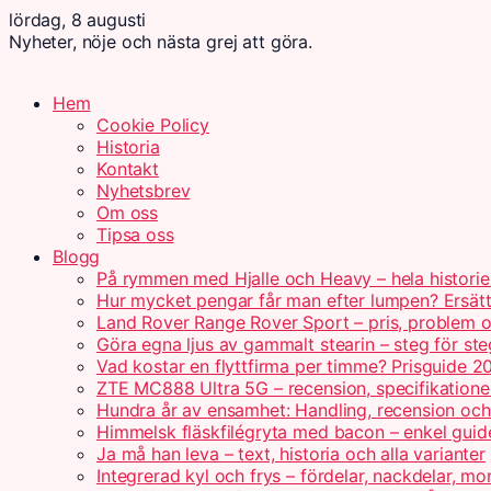
lördag, 8 augusti
Nyheter, nöje och nästa grej att göra.
Hem
Cookie Policy
Historia
Kontakt
Nyhetsbrev
Om oss
Tipsa oss
Blogg
På rymmen med Hjalle och Heavy – hela historie
Hur mycket pengar får man efter lumpen? Ersät
Land Rover Range Rover Sport – pris, problem o
Göra egna ljus av gammalt stearin – steg för ste
Vad kostar en flyttfirma per timme? Prisguide 2
ZTE MC888 Ultra 5G – recension, specifikatione
Hundra år av ensamhet: Handling, recension oc
Himmelsk fläskfilégryta med bacon – enkel guid
Ja må han leva – text, historia och alla varianter
Integrerad kyl och frys – fördelar, nackdelar, mo