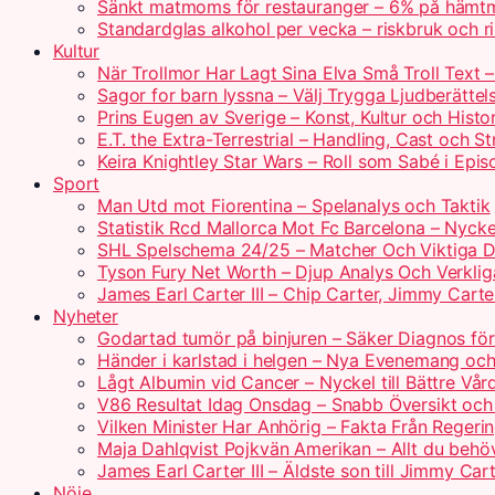
Sänkt matmoms för restauranger – 6% på hämtm
Standardglas alkohol per vecka – riskbruk och rik
Kultur
När Trollmor Har Lagt Sina Elva Små Troll Text 
Sagor for barn lyssna – Välj Trygga Ljudberättel
Prins Eugen av Sverige – Konst, Kultur och Histo
E.T. the Extra-Terrestrial – Handling, Cast och S
Keira Knightley Star Wars – Roll som Sabé i Epis
Sport
Man Utd mot Fiorentina – Spelanalys och Taktik
Statistik Rcd Mallorca Mot Fc Barcelona – Nyckel
SHL Spelschema 24/25 – Matcher Och Viktiga 
Tyson Fury Net Worth – Djup Analys Och Verklig
James Earl Carter III – Chip Carter, Jimmy Carte
Nyheter
Godartad tumör på binjuren – Säker Diagnos för
Händer i karlstad i helgen – Nya Evenemang och
Lågt Albumin vid Cancer – Nyckel till Bättre Vår
V86 Resultat Idag Onsdag – Snabb Översikt och
Vilken Minister Har Anhörig – Fakta Från Regerin
Maja Dahlqvist Pojkvän Amerikan – Allt du behö
James Earl Carter III – Äldste son till Jimmy Car
Nöje