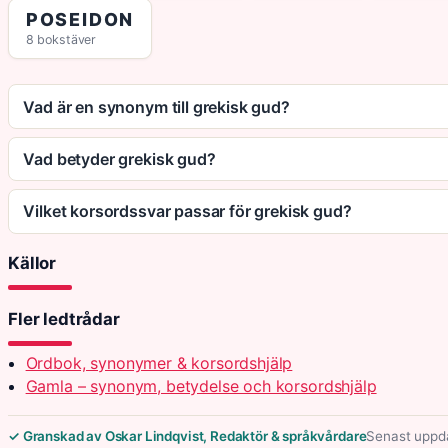
POSEIDON
8 bokstäver
Vad är en synonym till grekisk gud?
Vad betyder grekisk gud?
Vilket korsordssvar passar för grekisk gud?
Källor
Fler ledtrådar
Ordbok, synonymer & korsordshjälp
Gamla – synonym, betydelse och korsordshjälp
✓ Granskad av Oskar Lindqvist, Redaktör & språkvårdare
Senast uppda