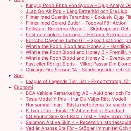
Kunglig Podd Ebba Von Sydow – Djup Analys Oc
JLab Go Air Pop – Lång Batteritid och Bra Ljud
Filmer med Quentin Tarantino – Exklusiv Djup Fi
Filmer med Gerard Butler – Toppval För Action
Rollistan i Broderna Mozart – Skådespelare Och 
Post och Inrikes Tidningar – Historia, Sökguide
Porsche Cayenne Turbo GT – Specifikationer, pr
Winnie the Pooh: Blood and Honey 2 – Handling
Winnie the Pooh Blood and Honey 2 – Premiär, r
Winnie the Pooh Blood and Honey 2 – Svensk pr
Fast eller Rörligt Elpris – Vilket Passar Din Ekon
Chicago Fire Season 14 – Sändningstider och st
Spel
League of Legends Tier List – Expertstrategi fö
Ekonomi
BCA Vehicle Remarketing AB – Auktioner och For
Tesla Model Y Pris – Hur Du Väljer Rätt Modell
Hur somnar man – Bästa metoderna för snabb i
6 Tum i Cm – Exakt 15,24 cm Enligt Standard
5G Router Sim-Kort Bäst i Test – Testvinnare 20
Salomon Active Skin 4 – Recension, storleksguid
Vad är Ananas Bra För – Stödjer Immunitet Och 