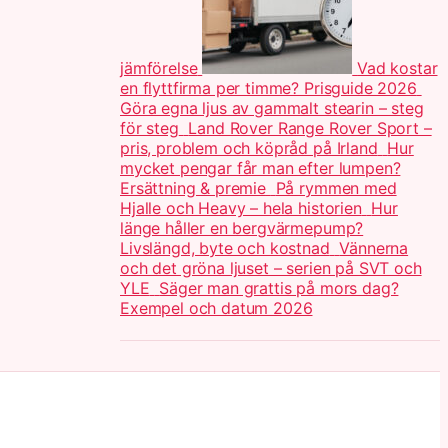
jämförelse
Vad kostar
en flyttfirma per timme? Prisguide 2026
Göra egna ljus av gammalt stearin – steg
för steg
Land Rover Range Rover Sport –
pris, problem och köpråd på Irland
Hur
mycket pengar får man efter lumpen?
Ersättning & premie
På rymmen med
Hjalle och Heavy – hela historien
Hur
länge håller en bergvärmepump?
Livslängd, byte och kostnad
Vännerna
och det gröna ljuset – serien på SVT och
YLE
Säger man grattis på mors dag?
Exempel och datum 2026