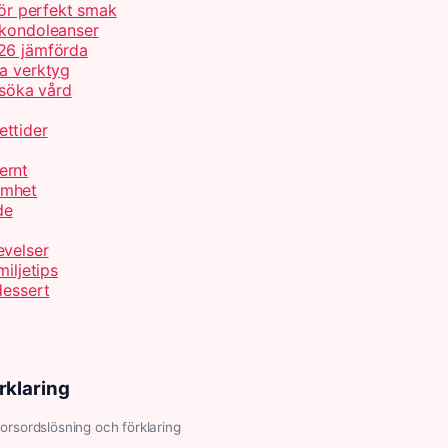
för perfekt smak
 kondoleanser
026 jämförda
ta verktyg
 söka vård
ettider
ernt
amhet
de
evelser
iljetips
dessert
rklaring
orsordslösning och förklaring