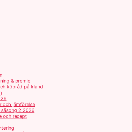
n
tning & premie
ch köpråd på Irland
g
026
r och jämförelse
h säsong 2 2026
e och recept
ntering