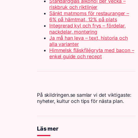
Standardglas alkohol per vecka –
riskbruk och riktlinjer
Sänkt matmoms för restauranger –
6% på hämtmat, 12% på plats
Integrerad kyl och frys – fördelar,
nackdelar, montering
Ja må han leva – text, historia och
alla varianter
Himmelsk fläskfilégryta med bacon –
enkel guide och recept
På skildringen.se samlar vi det viktigaste:
nyheter, kultur och tips för nästa plan.
Läs mer