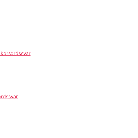
 korsordssvar
ordssvar