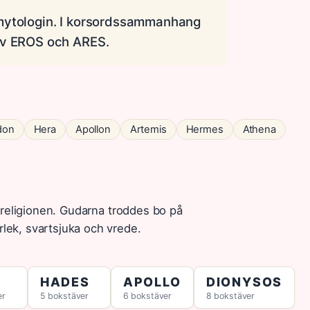
 mytologin. I korsordssammanhang
 av EROS och ARES.
don
Hera
Apollon
Artemis
Hermes
Athena
 religionen. Gudarna troddes bo på
ek, svartsjuka och vrede.
HADES
APOLLO
DIONYSOS
er
5 bokstäver
6 bokstäver
8 bokstäver