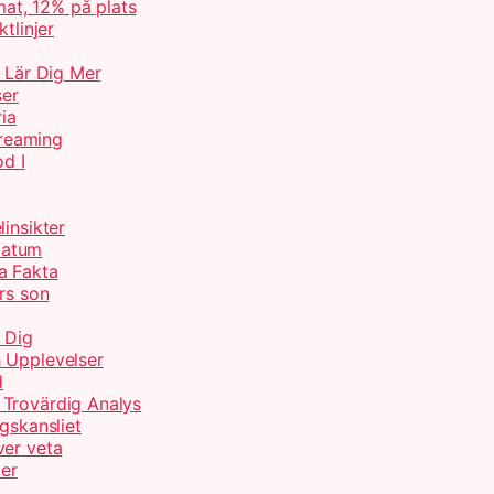
at, 12% på plats
tlinjer
– Lär Dig Mer
ser
ria
treaming
od I
insikter
Datum
a Fakta
rs son
 Dig
 Upplevelser
d
 Trovärdig Analys
gskansliet
ver veta
ter