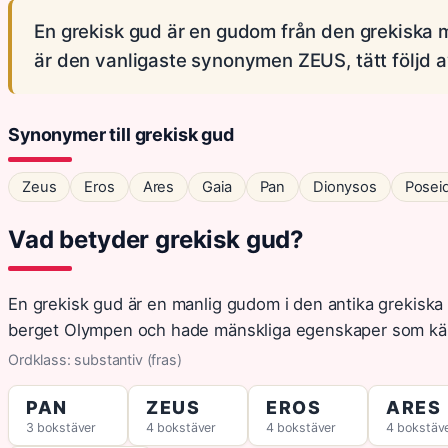
En grekisk gud är en gudom från den grekiska
är den vanligaste synonymen ZEUS, tätt följd
Synonymer till grekisk gud
Zeus
Eros
Ares
Gaia
Pan
Dionysos
Posei
Vad betyder grekisk gud?
En grekisk gud är en manlig gudom i den antika grekiska
berget Olympen och hade mänskliga egenskaper som kärl
Ordklass: substantiv (fras)
PAN
ZEUS
EROS
ARES
3 bokstäver
4 bokstäver
4 bokstäver
4 bokstäv