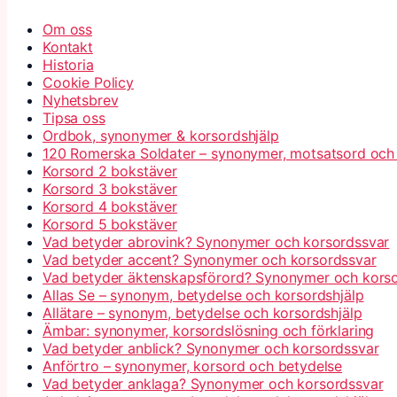
Om oss
Kontakt
Historia
Cookie Policy
Nyhetsbrev
Tipsa oss
Ordbok, synonymer & korsordshjälp
120 Romerska Soldater – synonymer, motsatsord och
Korsord 2 bokstäver
Korsord 3 bokstäver
Korsord 4 bokstäver
Korsord 5 bokstäver
Vad betyder abrovink? Synonymer och korsordssvar
Vad betyder accent? Synonymer och korsordssvar
Vad betyder äktenskapsförord? Synonymer och kors
Allas Se – synonym, betydelse och korsordshjälp
Allätare – synonym, betydelse och korsordshjälp
Ämbar: synonymer, korsordslösning och förklaring
Vad betyder anblick? Synonymer och korsordssvar
Anförtro – synonymer, korsord och betydelse
Vad betyder anklaga? Synonymer och korsordssvar