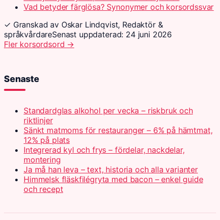
Vad betyder färglösa? Synonymer och korsordssvar
✓ Granskad av Oskar Lindqvist, Redaktör &
språkvårdare
Senast uppdaterad: 24 juni 2026
Fler korsordsord →
Senaste
Standardglas alkohol per vecka – riskbruk och
riktlinjer
Sänkt matmoms för restauranger – 6% på hämtmat,
12% på plats
Integrerad kyl och frys – fördelar, nackdelar,
montering
Ja må han leva – text, historia och alla varianter
Himmelsk fläskfilégryta med bacon – enkel guide
och recept