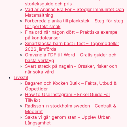
storleksguide och pris
Vad är Ananas Bra För – Stödjer Immunitet Och
Matsmältning
Förbereda planka till plankstek – Steg-för-steg
för perfekt smak
Fina ord när någon dött – Praktiska exempel
på kondoleanser
Smartklocka barn bäst i test – Toppmodeller
2026 jämförda
Omvandla PDF till Word – Gratis guider och
bästa verktyg
Svart streck på nageln – Orsaker, risker och
när söka vård
Livsstil
Bagaren och Kocken Butik – Fakta, Utbud &
Öppettider
How to Use Instagram – Enkel Guide För
Tillväxt
Radisson in stockholm sweden – Centralt &
Modernt
Sakta vi går genom stan – Upplev Urban
Långsamhet