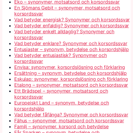
Eko – synonymer, motsatsord och korsordssvar
En Sjömans Gebit – synonymer, motsatsord och
korsordssvar
Vad betyder energisk? Synonymer och korsordssvar
Vad betyder enfaldig? Synonymer och korsordssvar
Vad betyder enkelt alldaglig? Synonymer och
korsordssvar
Vad betyder enklare? Synonymer och korsordssvar
Entusiaster – synonym, betydelse och korsordshjälp
Vad betyder entusiastisk? Synonymer och
korsordssvar
Envisa: synonymer, korsordslösning och förklaring
Ersättning – synonym, betydelse och korsordshjälp
Eskulap: synonymer, korsordslösning och förklaring
Etalong – synonymer, motsatsord och korsordssvar
Ett Brädspel – synonymer, motsatsord och
korsordssvar
Europeiskt Land – synonym, betydelse och
korsordshjälp
Vad betyder fåfänga? Synonymer och korsordssvar
Fähus – synonymer, motsatsord och korsordssvar
Familj – synonymer, korsord och betydelse
Får Sparken – synonym, betydelse och