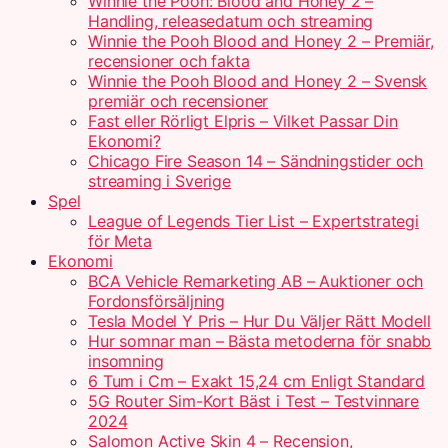
Winnie the Pooh: Blood and Honey 2 –
Handling, releasedatum och streaming
Winnie the Pooh Blood and Honey 2 – Premiär,
recensioner och fakta
Winnie the Pooh Blood and Honey 2 – Svensk
premiär och recensioner
Fast eller Rörligt Elpris – Vilket Passar Din
Ekonomi?
Chicago Fire Season 14 – Sändningstider och
streaming i Sverige
Spel
League of Legends Tier List – Expertstrategi
för Meta
Ekonomi
BCA Vehicle Remarketing AB – Auktioner och
Fordonsförsäljning
Tesla Model Y Pris – Hur Du Väljer Rätt Modell
Hur somnar man – Bästa metoderna för snabb
insomning
6 Tum i Cm – Exakt 15,24 cm Enligt Standard
5G Router Sim-Kort Bäst i Test – Testvinnare
2024
Salomon Active Skin 4 – Recension,