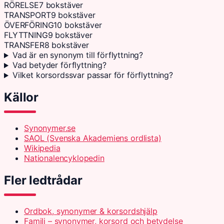
RÖRELSE
7 bokstäver
TRANSPORT
9 bokstäver
ÖVERFÖRING
10 bokstäver
FLYTTNING
9 bokstäver
TRANSFER
8 bokstäver
Vad är en synonym till förflyttning?
Vad betyder förflyttning?
Vilket korsordssvar passar för förflyttning?
Källor
Synonymer.se
SAOL (Svenska Akademiens ordlista)
Wikipedia
Nationalencyklopedin
Fler ledtrådar
Ordbok, synonymer & korsordshjälp
Familj – synonymer, korsord och betydelse