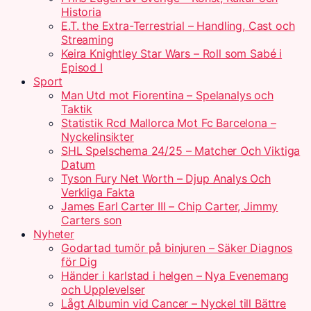
Historia
E.T. the Extra-Terrestrial – Handling, Cast och
Streaming
Keira Knightley Star Wars – Roll som Sabé i
Episod I
Sport
Man Utd mot Fiorentina – Spelanalys och
Taktik
Statistik Rcd Mallorca Mot Fc Barcelona –
Nyckelinsikter
SHL Spelschema 24/25 – Matcher Och Viktiga
Datum
Tyson Fury Net Worth – Djup Analys Och
Verkliga Fakta
James Earl Carter III – Chip Carter, Jimmy
Carters son
Nyheter
Godartad tumör på binjuren – Säker Diagnos
för Dig
Händer i karlstad i helgen – Nya Evenemang
och Upplevelser
Lågt Albumin vid Cancer – Nyckel till Bättre