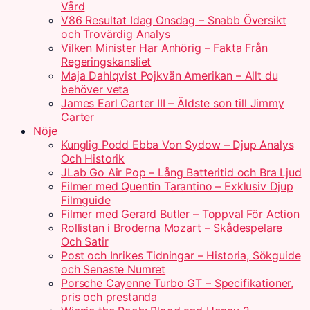
Vård
V86 Resultat Idag Onsdag – Snabb Översikt
och Trovärdig Analys
Vilken Minister Har Anhörig – Fakta Från
Regeringskansliet
Maja Dahlqvist Pojkvän Amerikan – Allt du
behöver veta
James Earl Carter III – Äldste son till Jimmy
Carter
Nöje
Kunglig Podd Ebba Von Sydow – Djup Analys
Och Historik
JLab Go Air Pop – Lång Batteritid och Bra Ljud
Filmer med Quentin Tarantino – Exklusiv Djup
Filmguide
Filmer med Gerard Butler – Toppval För Action
Rollistan i Broderna Mozart – Skådespelare
Och Satir
Post och Inrikes Tidningar – Historia, Sökguide
och Senaste Numret
Porsche Cayenne Turbo GT – Specifikationer,
pris och prestanda