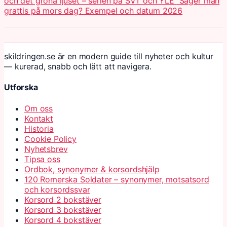
och det gröna ljuset – serien på SVT och YLE
Säger man
grattis på mors dag? Exempel och datum 2026
skildringen.se är en modern guide till nyheter och kultur
— kurerad, snabb och lätt att navigera.
Utforska
Om oss
Kontakt
Historia
Cookie Policy
Nyhetsbrev
Tipsa oss
Ordbok, synonymer & korsordshjälp
120 Romerska Soldater – synonymer, motsatsord
och korsordssvar
Korsord 2 bokstäver
Korsord 3 bokstäver
Korsord 4 bokstäver