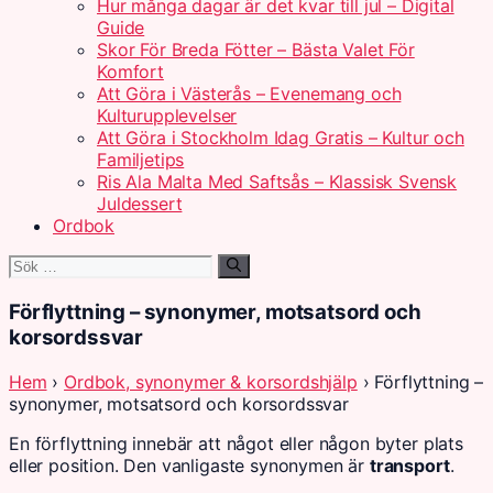
Hur många dagar är det kvar till jul – Digital
Guide
Skor För Breda Fötter – Bästa Valet För
Komfort
Att Göra i Västerås – Evenemang och
Kulturupplevelser
Att Göra i Stockholm Idag Gratis – Kultur och
Familjetips
Ris Ala Malta Med Saftsås – Klassisk Svensk
Juldessert
Ordbok
Sök
efter:
Förflyttning – synonymer, motsatsord och
korsordssvar
Hem
›
Ordbok, synonymer & korsordshjälp
› Förflyttning –
synonymer, motsatsord och korsordssvar
En förflyttning innebär att något eller någon byter plats
eller position. Den vanligaste synonymen är
transport
.