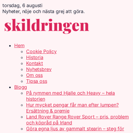
torsdag, 6 augusti
Nyheter, nöje och nästa grej att göra.
Hem
Cookie Policy
Historia
Kontakt
Nyhetsbrev
Om oss
Tipsa oss
Blogg
På rymmen med Hjalle och Heavy – hela
historien
Hur mycket pengar får man efter lumpen?
Ersättning & premie
Land Rover Range Rover Sport – pris, problem
och köpråd på Irland
Göra egna ljus av gammalt stearin – steg för