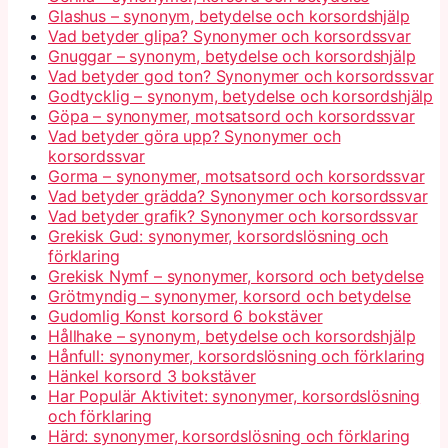
Glashus – synonym, betydelse och korsordshjälp
Vad betyder glipa? Synonymer och korsordssvar
Gnuggar – synonym, betydelse och korsordshjälp
Vad betyder god ton? Synonymer och korsordssvar
Godtycklig – synonym, betydelse och korsordshjälp
Göpa – synonymer, motsatsord och korsordssvar
Vad betyder göra upp? Synonymer och
korsordssvar
Gorma – synonymer, motsatsord och korsordssvar
Vad betyder grädda? Synonymer och korsordssvar
Vad betyder grafik? Synonymer och korsordssvar
Grekisk Gud: synonymer, korsordslösning och
förklaring
Grekisk Nymf – synonymer, korsord och betydelse
Grötmyndig – synonymer, korsord och betydelse
Gudomlig Konst korsord 6 bokstäver
Hållhake – synonym, betydelse och korsordshjälp
Hånfull: synonymer, korsordslösning och förklaring
Hänkel korsord 3 bokstäver
Har Populär Aktivitet: synonymer, korsordslösning
och förklaring
Härd: synonymer, korsordslösning och förklaring