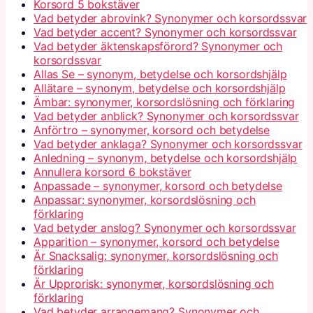
Korsord 5 bokstäver
Vad betyder abrovink? Synonymer och korsordssvar
Vad betyder accent? Synonymer och korsordssvar
Vad betyder äktenskapsförord? Synonymer och
korsordssvar
Allas Se – synonym, betydelse och korsordshjälp
Allätare – synonym, betydelse och korsordshjälp
Ämbar: synonymer, korsordslösning och förklaring
Vad betyder anblick? Synonymer och korsordssvar
Anförtro – synonymer, korsord och betydelse
Vad betyder anklaga? Synonymer och korsordssvar
Anledning – synonym, betydelse och korsordshjälp
Annullera korsord 6 bokstäver
Anpassade – synonymer, korsord och betydelse
Anpassar: synonymer, korsordslösning och
förklaring
Vad betyder anslog? Synonymer och korsordssvar
Apparition – synonymer, korsord och betydelse
Är Snacksalig: synonymer, korsordslösning och
förklaring
Är Upprorisk: synonymer, korsordslösning och
förklaring
Vad betyder arrangemang? Synonymer och