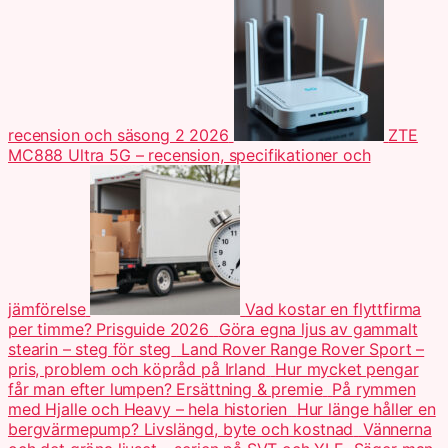
recension och säsong 2 2026
ZTE
MC888 Ultra 5G – recension, specifikationer och
jämförelse
Vad kostar en flyttfirma
per timme? Prisguide 2026
Göra egna ljus av gammalt
stearin – steg för steg
Land Rover Range Rover Sport –
pris, problem och köpråd på Irland
Hur mycket pengar
får man efter lumpen? Ersättning & premie
På rymmen
med Hjalle och Heavy – hela historien
Hur länge håller en
bergvärmepump? Livslängd, byte och kostnad
Vännerna