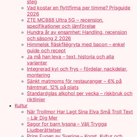
steg
Vad kostar en flyttfirma per timme? Prisguide
2026
ZTE MC888 Ultra 5G – recension,
specifikationer och jämförelse
Hundra år av ensamhet: Handling, recension
och säsong 2 2026
Himmelsk fläskfilégryta med bacon – enkel
guide och recept
Ja må han leva – text, historia och alla
varianter
Integrerad kyl och frys – fördelar, nackdelar,
montering
Sänkt matmoms för restauranger – 6% på
hämtmat, 12% på plats
Standardglas alkohol per vecka – riskbruk och
riktlinjer
Kultur
När Trollmor Har Lagt Sina Elva Små Troll Text
– Lär Dig Mer
Sagor for barn lyssna – Välj Trygga
Ljudberättelser
Prins Eugen av Sverige – Konst, Kultur och