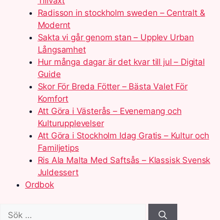
Tillväxt
Radisson in stockholm sweden – Centralt &
Modernt
Sakta vi går genom stan – Upplev Urban
Långsamhet
Hur många dagar är det kvar till jul – Digital
Guide
Skor För Breda Fötter – Bästa Valet För
Komfort
Att Göra i Västerås – Evenemang och
Kulturupplevelser
Att Göra i Stockholm Idag Gratis – Kultur och
Familjetips
Ris Ala Malta Med Saftsås – Klassisk Svensk
Juldessert
Ordbok
Sök