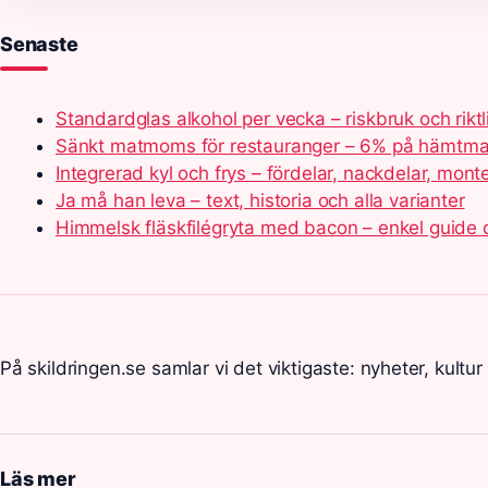
Senaste
Standardglas alkohol per vecka – riskbruk och riktl
Sänkt matmoms för restauranger – 6% på hämtmat
Integrerad kyl och frys – fördelar, nackdelar, mont
Ja må han leva – text, historia och alla varianter
Himmelsk fläskfilégryta med bacon – enkel guide 
På skildringen.se samlar vi det viktigaste: nyheter, kultur
Läs mer