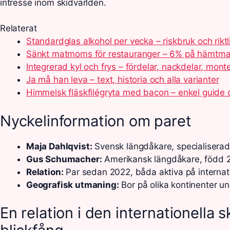
intresse inom skidvärlden.
Relaterat
Standardglas alkohol per vecka – riskbruk och riktl
Sänkt matmoms för restauranger – 6% på hämtmat
Integrerad kyl och frys – fördelar, nackdelar, mont
Ja må han leva – text, historia och alla varianter
Himmelsk fläskfilégryta med bacon – enkel guide 
Nyckelinformation om paret
Maja Dahlqvist:
Svensk längdåkare, specialiserad 
Gus Schumacher:
Amerikansk längdåkare, född 2
Relation:
Par sedan 2022, båda aktiva på internati
Geografisk utmaning:
Bor på olika kontinenter un
En relation i den internationella 