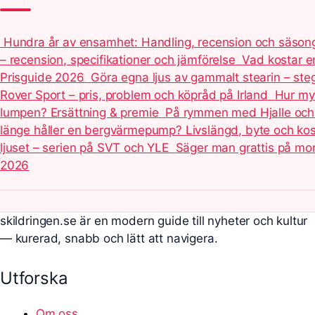
Hundra år av ensamhet: Handling, recension och säson
– recension, specifikationer och jämförelse
Vad kostar en
Prisguide 2026
Göra egna ljus av gammalt stearin – steg
Rover Sport – pris, problem och köpråd på Irland
Hur my
lumpen? Ersättning & premie
På rymmen med Hjalle och 
länge håller en bergvärmepump? Livslängd, byte och ko
ljuset – serien på SVT och YLE
Säger man grattis på mo
2026
skildringen.se är en modern guide till nyheter och kultur
— kurerad, snabb och lätt att navigera.
Utforska
Om oss