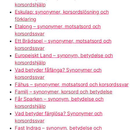
korsordshjälp
Eskulap: synonymer, korsordslösning och
förklaring
Etalong – synonymer, motsatsord och
korsordssvar
Ett Brädspel – synonymer, motsatsord och
korsordssvar
Europeiskt Land – synonym, betydelse och
korsordshjälp
Vad betyder fåfänga? Synonymer och
korsordssvar
Fähus – synonymer, motsatsord och korsordssvar
Familj – synonymer, korsord och betydelse
Får Sparken – synonym, betydelse och
korsordshjälp
Vad betyder färglösa? Synonymer och
korsordssvar
Fast Indrag – synonym, betydelse och