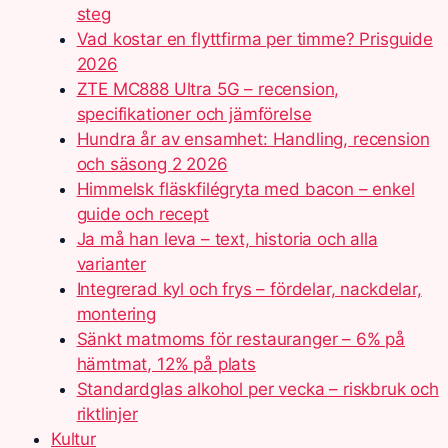
steg
Vad kostar en flyttfirma per timme? Prisguide
2026
ZTE MC888 Ultra 5G – recension,
specifikationer och jämförelse
Hundra år av ensamhet: Handling, recension
och säsong 2 2026
Himmelsk fläskfilégryta med bacon – enkel
guide och recept
Ja må han leva – text, historia och alla
varianter
Integrerad kyl och frys – fördelar, nackdelar,
montering
Sänkt matmoms för restauranger – 6% på
hämtmat, 12% på plats
Standardglas alkohol per vecka – riskbruk och
riktlinjer
Kultur