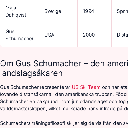
Maja
Sverige
1994
Sprin
Dahlqvist
Gus
USA
2000
Dist
Schumacher
Om Gus Schumacher – den amer
landslagsåkaren
Gus Schumacher representerar
US Ski Team
och har eta
lovande distansåkarna i den amerikanska truppen. Född 
Schumacher en bakgrund inom juniorlandslaget och tog 
världsmästerskapen, vilket markerade hans inträde på de
Schumachers träningsfilosofi skiljer sig delvis från den