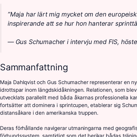
”Maja har lärt mig mycket om den europeiska
inspirerande att se hur hon hanterar sprinttä
— Gus Schumacher i intervju med FIS, höst
Sammanfattning
Maja Dahlqvist och Gus Schumacher representerar en ny 
idrottspar inom längdskidåkningen. Relationen, som blev 
utvecklats parallellt med båda åkarnas professionella ka
fortsätter att dominera i sprintcupen, etablerar sig Sc
distansåkare i den amerikanska truppen.
Deras förhållande navigerar utmaningarna med geografis
förbundssystem, samtidigt som det berikar bådas träning