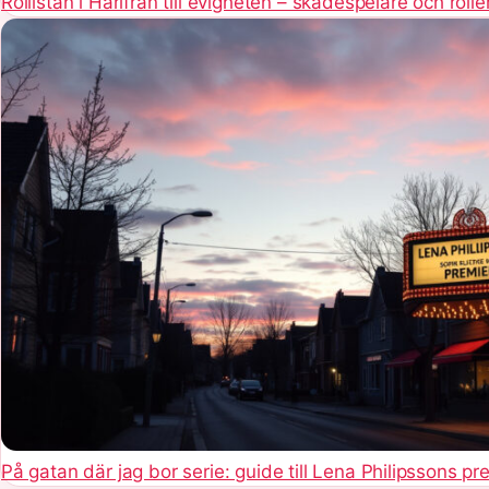
Rollistan i Härifrån till evigheten – skådespelare och rolle
På gatan där jag bor serie: guide till Lena Philipssons pr