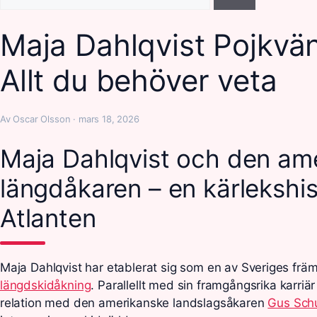
efter:
Maja Dahlqvist Pojkvä
Allt du behöver veta
Av Oscar Olsson · mars 18, 2026
Maja Dahlqvist och den am
längdåkaren – en kärlekshis
Atlanten
Maja Dahlqvist har etablerat sig som en av Sveriges frä
längdskidåkning
. Parallellt med sin framgångsrika karriär
relation med den amerikanske landslagsåkaren
Gus Sch