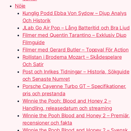
Nöje
Kunglig Podd Ebba Von Sydow – Djup Analys
Och Historik
JLab Go Air Pop – Lång Batteritid och Bra Ljud
Filmer med Quentin Tarantino – Exklusiv Djup
Filmguide
Filmer med Gerard Butler – Toppval För Action
Rollistan i Broderna Mozart – Skådespelare
Och Satir
Post och Inrikes Tidningar – Historia, Sökguide
och Senaste Numret
Porsche Cayenne Turbo GT – Specifikationer,
pris och prestanda
Winnie the Pooh: Blood and Honey 2 –
Handling, releasedatum och streaming
Winnie the Pooh Blood and Honey 2 – Premiär,
recensioner och fakta
Winnie the Pooh Blood and Honey 2 – Svensk