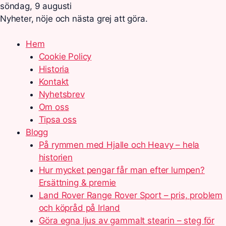
söndag, 9 augusti
Nyheter, nöje och nästa grej att göra.
Hem
Cookie Policy
Historia
Kontakt
Nyhetsbrev
Om oss
Tipsa oss
Blogg
På rymmen med Hjalle och Heavy – hela
historien
Hur mycket pengar får man efter lumpen?
Ersättning & premie
Land Rover Range Rover Sport – pris, problem
och köpråd på Irland
Göra egna ljus av gammalt stearin – steg för