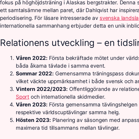
fokus på höghöjdsträning i Alaskas bergstrakter. Denna ski
ett samtalsämne mellan paret, där Dahlqvist har inspire
periodisering. För läsare intresserade av
svenska landsl
internationella sammanhang erbjuder detta en unik inblic
Relationens utveckling – en tidsli
Våren 2022:
Första bekräftade mötet under världs
båda åkarna tävlade i samma event.
Sommar 2022:
Gemensamma träningspass dokume
vilket väckte uppmärksamhet i både svensk och a
Vintern 2022/2023:
Offentliggörande av relatio
Sport
och internationella skidmedier.
Våren 2023:
Första gemensamma tävlingshelgen dä
respektive världscuptävlingar samma helg.
Hösten 2023:
Planering av säsongen med anpassad
maximera tid tillsammans mellan tävlingar.