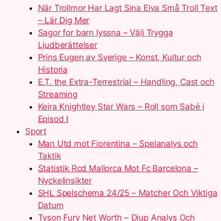
När Trollmor Har Lagt Sina Elva Små Troll Text
– Lär Dig Mer
Sagor for barn lyssna – Välj Trygga
Ljudberättelser
Prins Eugen av Sverige – Konst, Kultur och
Historia
E.T. the Extra-Terrestrial – Handling, Cast och
Streaming
Keira Knightley Star Wars – Roll som Sabé i
Episod I
Sport
Man Utd mot Fiorentina – Spelanalys och
Taktik
Statistik Rcd Mallorca Mot Fc Barcelona –
Nyckelinsikter
SHL Spelschema 24/25 – Matcher Och Viktiga
Datum
Tyson Fury Net Worth – Djup Analys Och