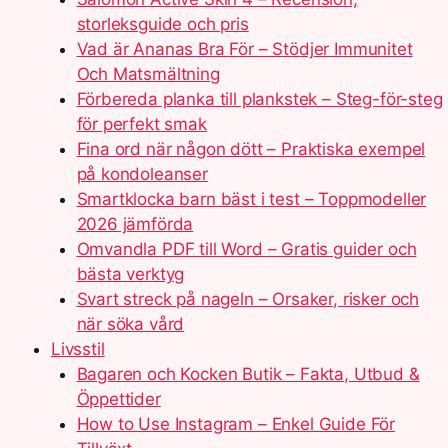
storleksguide och pris
Vad är Ananas Bra För – Stödjer Immunitet
Och Matsmältning
Förbereda planka till plankstek – Steg-för-steg
för perfekt smak
Fina ord när någon dött – Praktiska exempel
på kondoleanser
Smartklocka barn bäst i test – Toppmodeller
2026 jämförda
Omvandla PDF till Word – Gratis guider och
bästa verktyg
Svart streck på nageln – Orsaker, risker och
när söka vård
Livsstil
Bagaren och Kocken Butik – Fakta, Utbud &
Öppettider
How to Use Instagram – Enkel Guide För