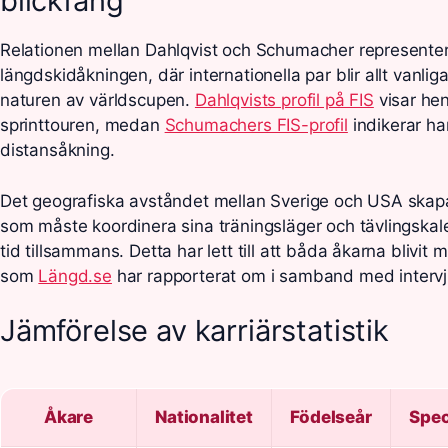
blickfång
Relationen mellan Dahlqvist och Schumacher represente
längdskidåkningen, där internationella par blir allt vanli
naturen av världscupen.
Dahlqvists profil på FIS
visar he
sprinttouren, medan
Schumachers FIS-profil
indikerar h
distansåkning.
Det geografiska avståndet mellan Sverige och USA skapa
som måste koordinera sina träningsläger och tävlingskalen
tid tillsammans. Detta har lett till att båda åkarna blivit m
som
Längd.se
har rapporterat om i samband med intervju
Jämförelse av karriärstatistik
Åkare
Nationalitet
Födelseår
Spec