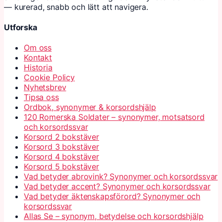
— kurerad, snabb och lätt att navigera.
Utforska
Om oss
Kontakt
Historia
Cookie Policy
Nyhetsbrev
Tipsa oss
Ordbok, synonymer & korsordshjälp
120 Romerska Soldater – synonymer, motsatsord
och korsordssvar
Korsord 2 bokstäver
Korsord 3 bokstäver
Korsord 4 bokstäver
Korsord 5 bokstäver
Vad betyder abrovink? Synonymer och korsordssvar
Vad betyder accent? Synonymer och korsordssvar
Vad betyder äktenskapsförord? Synonymer och
korsordssvar
Allas Se – synonym, betydelse och korsordshjälp