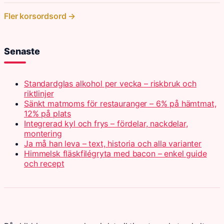
Fler korsordsord →
Senaste
Standardglas alkohol per vecka – riskbruk och
riktlinjer
Sänkt matmoms för restauranger – 6% på hämtmat,
12% på plats
Integrerad kyl och frys – fördelar, nackdelar,
montering
Ja må han leva – text, historia och alla varianter
Himmelsk fläskfilégryta med bacon – enkel guide
och recept