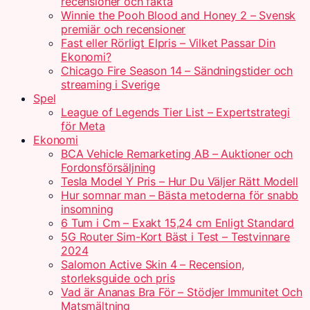
recensioner och fakta
Winnie the Pooh Blood and Honey 2 – Svensk
premiär och recensioner
Fast eller Rörligt Elpris – Vilket Passar Din
Ekonomi?
Chicago Fire Season 14 – Sändningstider och
streaming i Sverige
Spel
League of Legends Tier List – Expertstrategi
för Meta
Ekonomi
BCA Vehicle Remarketing AB – Auktioner och
Fordonsförsäljning
Tesla Model Y Pris – Hur Du Väljer Rätt Modell
Hur somnar man – Bästa metoderna för snabb
insomning
6 Tum i Cm – Exakt 15,24 cm Enligt Standard
5G Router Sim-Kort Bäst i Test – Testvinnare
2024
Salomon Active Skin 4 – Recension,
storleksguide och pris
Vad är Ananas Bra För – Stödjer Immunitet Och
Matsmältning