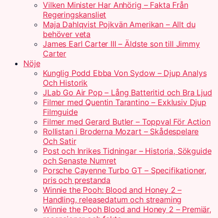
Vilken Minister Har Anhörig – Fakta Från
Regeringskansliet
Maja Dahlqvist Pojkvän Amerikan – Allt du
behöver veta
James Earl Carter III – Äldste son till Jimmy
Carter
Nöje
Kunglig Podd Ebba Von Sydow – Djup Analys
Och Historik
JLab Go Air Pop – Lång Batteritid och Bra Ljud
Filmer med Quentin Tarantino – Exklusiv Djup
Filmguide
Filmer med Gerard Butler – Toppval För Action
Rollistan i Broderna Mozart – Skådespelare
Och Satir
Post och Inrikes Tidningar – Historia, Sökguide
och Senaste Numret
Porsche Cayenne Turbo GT – Specifikationer,
pris och prestanda
Winnie the Pooh: Blood and Honey 2 –
Handling, releasedatum och streaming
Winnie the Pooh Blood and Honey 2 – Premiär,