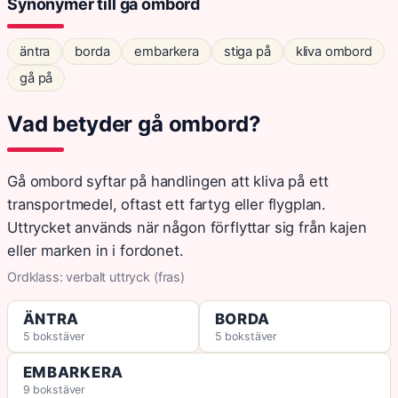
Synonymer till gå ombord
äntra
borda
embarkera
stiga på
kliva ombord
gå på
Vad betyder gå ombord?
Gå ombord syftar på handlingen att kliva på ett
transportmedel, oftast ett fartyg eller flygplan.
Uttrycket används när någon förflyttar sig från kajen
eller marken in i fordonet.
Ordklass: verbalt uttryck (fras)
ÄNTRA
BORDA
5 bokstäver
5 bokstäver
EMBARKERA
9 bokstäver