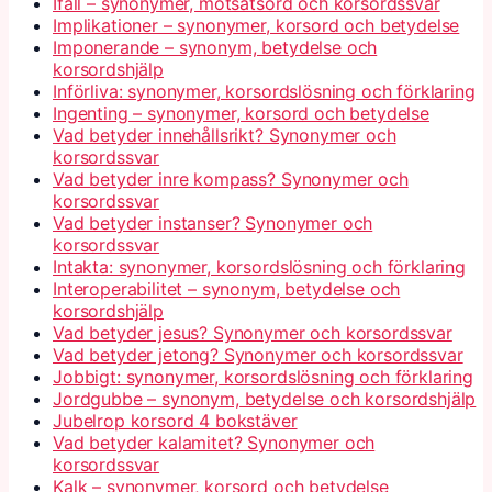
Ifall – synonymer, motsatsord och korsordssvar
Implikationer – synonymer, korsord och betydelse
Imponerande – synonym, betydelse och
korsordshjälp
Införliva: synonymer, korsordslösning och förklaring
Ingenting – synonymer, korsord och betydelse
Vad betyder innehållsrikt? Synonymer och
korsordssvar
Vad betyder inre kompass? Synonymer och
korsordssvar
Vad betyder instanser? Synonymer och
korsordssvar
Intakta: synonymer, korsordslösning och förklaring
Interoperabilitet – synonym, betydelse och
korsordshjälp
Vad betyder jesus? Synonymer och korsordssvar
Vad betyder jetong? Synonymer och korsordssvar
Jobbigt: synonymer, korsordslösning och förklaring
Jordgubbe – synonym, betydelse och korsordshjälp
Jubelrop korsord 4 bokstäver
Vad betyder kalamitet? Synonymer och
korsordssvar
Kalk – synonymer, korsord och betydelse