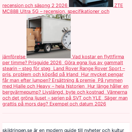
recension och säsong 2 2026
ZTE
MC888 Ultra 5G – recension, specifikationer och
jämförelse
Vad kostar en flyttfirma
per timme? Prisguide 2026
Göra egna ljus av gammalt
stearin – steg för steg
Land Rover Range Rover Sport –
pris, problem och köpråd på Irland
Hur mycket pengar
får man efter lumpen? Ersättning & premie
På rymmen
med Hjalle och Heavy – hela historien
Hur länge håller en
bergvärmepump? Livslängd, byte och kostnad
Vännerna
och det gröna ljuset – serien på SVT och YLE
Säger man
grattis på mors dag? Exempel och datum 2026
skildringen.se är en modern guide till nyheter och kultur