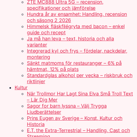
ZTE MC888 Ultra 5G – recension,
specifikationer och jämförelse
Hundra år av ensamhet: Handling, recension
och säsong 2 2026
Himmelsk fläskfilégryta med bacon – enkel
guide och recept
Ja må han leva – text, historia och alla
varianter
Integrerad kyl och frys – fördelar, nackdelar,
montering
Sänkt matmoms för restauranger – 6% på
hämtmat, 12% på plats
Standardglas alkohol per vecka – riskbruk och
riktlinjer
Kultur
När Trollmor Har Lagt Sina Elva Små Troll Text
– Lär Dig Mer
Sagor for barn lyssna – Välj Trygga
Ljudberättelser
Prins Eugen av Sverige – Konst, Kultur och
Historia
E.T. the Extra-Terrestrial – Handling, Cast och
Streaming