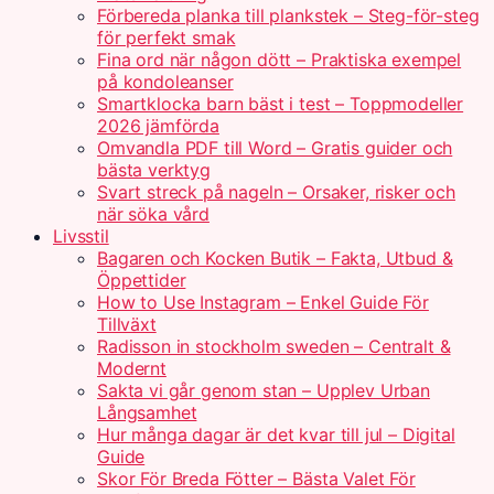
Förbereda planka till plankstek – Steg-för-steg
för perfekt smak
Fina ord när någon dött – Praktiska exempel
på kondoleanser
Smartklocka barn bäst i test – Toppmodeller
2026 jämförda
Omvandla PDF till Word – Gratis guider och
bästa verktyg
Svart streck på nageln – Orsaker, risker och
när söka vård
Livsstil
Bagaren och Kocken Butik – Fakta, Utbud &
Öppettider
How to Use Instagram – Enkel Guide För
Tillväxt
Radisson in stockholm sweden – Centralt &
Modernt
Sakta vi går genom stan – Upplev Urban
Långsamhet
Hur många dagar är det kvar till jul – Digital
Guide
Skor För Breda Fötter – Bästa Valet För