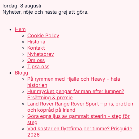
lördag, 8 augusti
Nyheter, nöje och nästa grej att göra.
Hem
Cookie Policy
Historia
Kontakt
Nyhetsbrev
Om oss
Tipsa oss
Blogg
På rymmen med Hjalle och Heavy – hela
historien
Hur mycket pengar får man efter lumpen?
Ersättning & premie
Land Rover Range Rover Sport – pris, problem
och köpråd på Irland
Göra egna ljus av gammalt stearin – steg för
steg
Vad kostar en flyttfirma per timme? Prisguide
2026