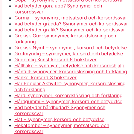
Vad betyder göra upp? Synonymer och
korsordssvar
Gorma – synonymer, motsatsord och korsordssvar
Vad betyder grädda? Synonymer och korsordssvar
Vad betyder grafik? Synonymer och korsordssvar
Grekisk Gud: synonymer, korsordslösning och
förklaring
Grekisk Nymf – synonymer, korsord och betydelse
Grötmyndig – synonymer, korsord och betydelse
Gudomlig Konst korsord 6 bokstäver
Hållhake – synonym, betydelse och korsordshjälp
Hånfull: synonymer, korsordslösning och förklaring
Hänkel korsord 3 bokstäver
Har Populär Aktivitet: synonymer, korsordslösning
och förklaring
Härd: synonymer, korsordslösning och förklaring
Hårdgummi – synonymer, korsord och betydelse
Vad betyder hårdhudad? Synonymer och
korsordssvar
Hat – synonymer, korsord och betydelse
Hekatomber – synonymer, motsatsord och
korsordssvar