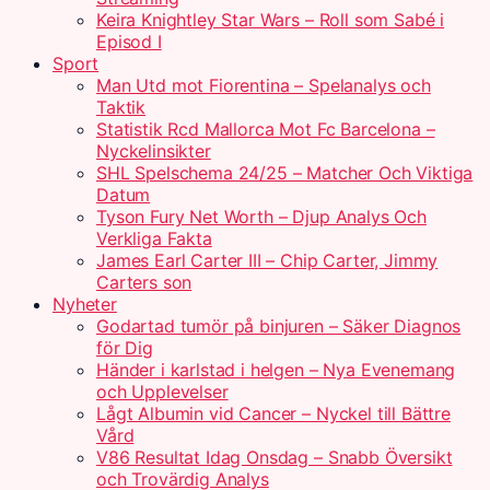
Keira Knightley Star Wars – Roll som Sabé i
Episod I
Sport
Man Utd mot Fiorentina – Spelanalys och
Taktik
Statistik Rcd Mallorca Mot Fc Barcelona –
Nyckelinsikter
SHL Spelschema 24/25 – Matcher Och Viktiga
Datum
Tyson Fury Net Worth – Djup Analys Och
Verkliga Fakta
James Earl Carter III – Chip Carter, Jimmy
Carters son
Nyheter
Godartad tumör på binjuren – Säker Diagnos
för Dig
Händer i karlstad i helgen – Nya Evenemang
och Upplevelser
Lågt Albumin vid Cancer – Nyckel till Bättre
Vård
V86 Resultat Idag Onsdag – Snabb Översikt
och Trovärdig Analys