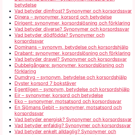
betydelse
Vad betyder dimfrost? Synonymer och korsordssvar
Dinera – synonymer, korsord och betydelse
Dirigent: synonymer, korsordslösning och förklaring
Vad betyder diverse? Synonymer och korsordssvar
Vad betyder dödfödda? Synonymer och
korsordssvar
Dominans – synonym, betydelse och korsordshjälp
Drabant: synonymer, korsordslösning och förklaring
Vad betyder dravel? Synonymer och korsordssvar
Dubbelgångare: synonymer, korsordslösning och
förklaring
Dumdryg – synonym, betydelse och korsordshjälp
Dyster korsord 7 bokstäver
Egentligen – synonym, betydelse och korsordshjälp
Eir – synonymer, korsord och betydelse
Eko – synonymer, motsatsord och korsordssvar
En Sjömans Gebit – synonymer, motsatsord och
korsordssvar
Vad betyder energisk? Synonymer och korsordssvar
Vad betyder enfaldig? Synonymer och korsordssvar
Vad betyder enkelt alldaglig? Synonymer och