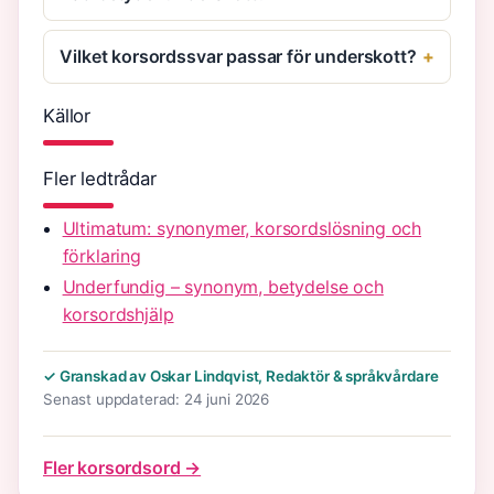
Vilket korsordssvar passar för underskott?
Källor
Fler ledtrådar
Ultimatum: synonymer, korsordslösning och
förklaring
Underfundig – synonym, betydelse och
korsordshjälp
✓ Granskad av Oskar Lindqvist, Redaktör & språkvårdare
Senast uppdaterad: 24 juni 2026
Fler korsordsord →