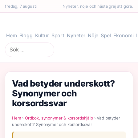
fredag, 7 augusti
Nyheter, nöje och nästa grej att göra.
Hem
Blogg
Kultur
Sport
Nyheter
Nöje
Spel
Ekonomi
Sök
efter:
Vad betyder underskott?
Synonymer och
korsordssvar
Hem
›
Ordbok, synonymer & korsordshjälp
› Vad betyder
underskott? Synonymer och korsordssvar