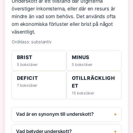
Underskott är ett tillstånd där utgifterna
överstiger inkomsterna, eller där en resurs är
mindre än vad som behövs. Det används ofta
om ekonomiska förluster eller brist på något
väsentligt.
Ordklass: substantiv
BRIST
MINUS
5 bokstäver
5 bokstäver
DEFICIT
OTILLRÄCKLIGH
ET
7 bokstäver
15 bokstäver
Vad är en synonym till underskott?
Vad betyder underskott?