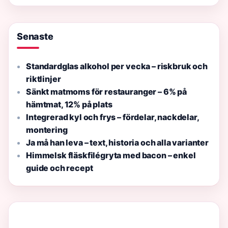
Senaste
Standardglas alkohol per vecka – riskbruk och
riktlinjer
Sänkt matmoms för restauranger – 6% på
hämtmat, 12% på plats
Integrerad kyl och frys – fördelar, nackdelar,
montering
Ja må han leva – text, historia och alla varianter
Himmelsk fläskfilégryta med bacon – enkel
guide och recept