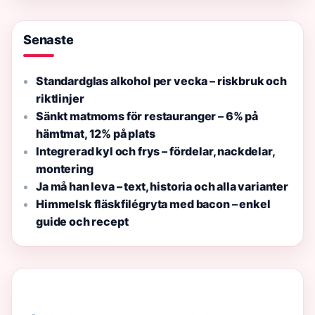
Senaste
Standardglas alkohol per vecka – riskbruk och
riktlinjer
Sänkt matmoms för restauranger – 6% på
hämtmat, 12% på plats
Integrerad kyl och frys – fördelar, nackdelar,
montering
Ja må han leva – text, historia och alla varianter
Himmelsk fläskfilégryta med bacon – enkel
guide och recept