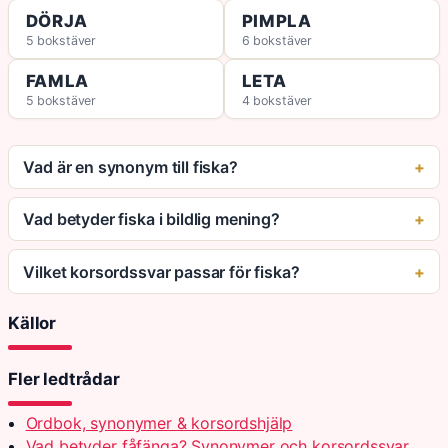
DÖRJA
PIMPLA
5 bokstäver
6 bokstäver
FAMLA
LETA
5 bokstäver
4 bokstäver
Vad är en synonym till fiska?
Vad betyder fiska i bildlig mening?
Vilket korsordssvar passar för fiska?
Källor
Fler ledtrådar
Ordbok, synonymer & korsordshjälp
Vad betyder fåfänga? Synonymer och korsordssvar