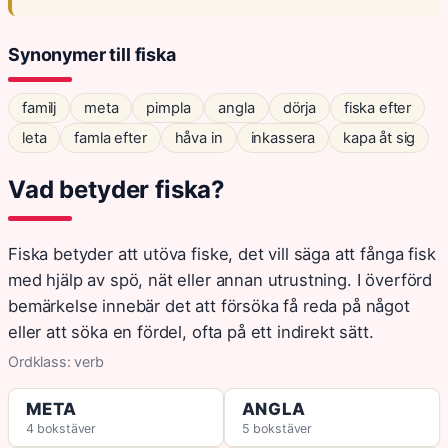
Synonymer till fiska
familj
meta
pimpla
angla
dörja
fiska efter
leta
famla efter
håva in
inkassera
kapa åt sig
Vad betyder fiska?
Fiska betyder att utöva fiske, det vill säga att fånga fisk
med hjälp av spö, nät eller annan utrustning. I överförd
bemärkelse innebär det att försöka få reda på något
eller att söka en fördel, ofta på ett indirekt sätt.
Ordklass: verb
META
ANGLA
4 bokstäver
5 bokstäver