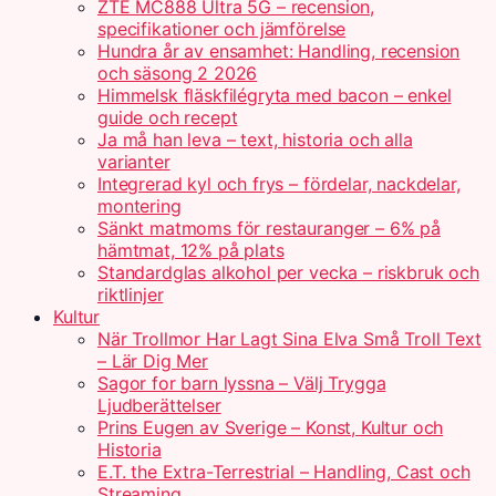
ZTE MC888 Ultra 5G – recension,
specifikationer och jämförelse
Hundra år av ensamhet: Handling, recension
och säsong 2 2026
Himmelsk fläskfilégryta med bacon – enkel
guide och recept
Ja må han leva – text, historia och alla
varianter
Integrerad kyl och frys – fördelar, nackdelar,
montering
Sänkt matmoms för restauranger – 6% på
hämtmat, 12% på plats
Standardglas alkohol per vecka – riskbruk och
riktlinjer
Kultur
När Trollmor Har Lagt Sina Elva Små Troll Text
– Lär Dig Mer
Sagor for barn lyssna – Välj Trygga
Ljudberättelser
Prins Eugen av Sverige – Konst, Kultur och
Historia
E.T. the Extra-Terrestrial – Handling, Cast och
Streaming