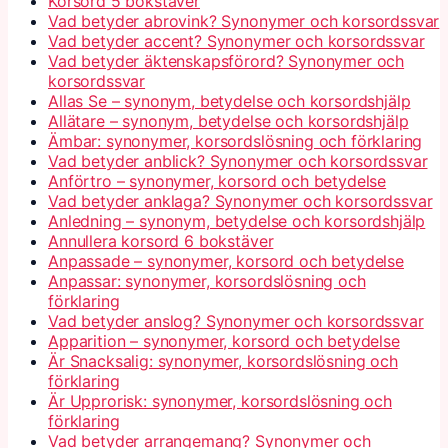
Korsord 5 bokstäver
Vad betyder abrovink? Synonymer och korsordssvar
Vad betyder accent? Synonymer och korsordssvar
Vad betyder äktenskapsförord? Synonymer och
korsordssvar
Allas Se – synonym, betydelse och korsordshjälp
Allätare – synonym, betydelse och korsordshjälp
Ämbar: synonymer, korsordslösning och förklaring
Vad betyder anblick? Synonymer och korsordssvar
Anförtro – synonymer, korsord och betydelse
Vad betyder anklaga? Synonymer och korsordssvar
Anledning – synonym, betydelse och korsordshjälp
Annullera korsord 6 bokstäver
Anpassade – synonymer, korsord och betydelse
Anpassar: synonymer, korsordslösning och
förklaring
Vad betyder anslog? Synonymer och korsordssvar
Apparition – synonymer, korsord och betydelse
Är Snacksalig: synonymer, korsordslösning och
förklaring
Är Upprorisk: synonymer, korsordslösning och
förklaring
Vad betyder arrangemang? Synonymer och