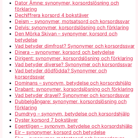
Dator Ämne: synonymer, korsordslösning och
förklaring
Dechiffrera korsord 4 bokstäver
Deism – synonymer, motsatsord och korsordssvar
Delvis: synonymer, korsordslösning och förklaring
Den Mörka Skivan – synonymer, korsord och
betydelse
Vad betyder dimfrost? Synonymer och korsordssvar
Dinera – synonymer, korsord och betydelse
Dirigent: synonymer, korsordslösning och förklaring
Vad betyder diverse? Synonymer och korsordssvar
Vad betyder dödfödda? Synonymer och
korsordssvar
Dominans – synonym, betydelse och korsordshjälp
Drabant: synonymer, korsordslösning och förklaring
Vad betyder dravel? Synonymer och korsordssvar
Dubbelgångare: synonymer, korsordslösning och
förklaring
Dumdryg – synonym, betydelse och korsordshjälp
Dyster korsord 7 bokstäver
Egentligen – synonym, betydelse och korsordshjälp
Eir – synonymer, korsord och betydelse