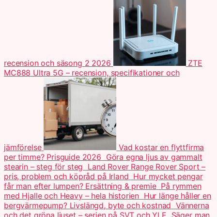
recension och säsong 2 2026
ZTE
MC888 Ultra 5G – recension, specifikationer och
jämförelse
Vad kostar en flyttfirma
per timme? Prisguide 2026
Göra egna ljus av gammalt
stearin – steg för steg
Land Rover Range Rover Sport –
pris, problem och köpråd på Irland
Hur mycket pengar
får man efter lumpen? Ersättning & premie
På rymmen
med Hjalle och Heavy – hela historien
Hur länge håller en
bergvärmepump? Livslängd, byte och kostnad
Vännerna
och det gröna ljuset – serien på SVT och YLE
Säger man