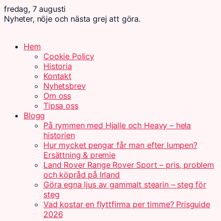
fredag, 7 augusti
Nyheter, nöje och nästa grej att göra.
Hem
Cookie Policy
Historia
Kontakt
Nyhetsbrev
Om oss
Tipsa oss
Blogg
På rymmen med Hjalle och Heavy – hela
historien
Hur mycket pengar får man efter lumpen?
Ersättning & premie
Land Rover Range Rover Sport – pris, problem
och köpråd på Irland
Göra egna ljus av gammalt stearin – steg för
steg
Vad kostar en flyttfirma per timme? Prisguide
2026