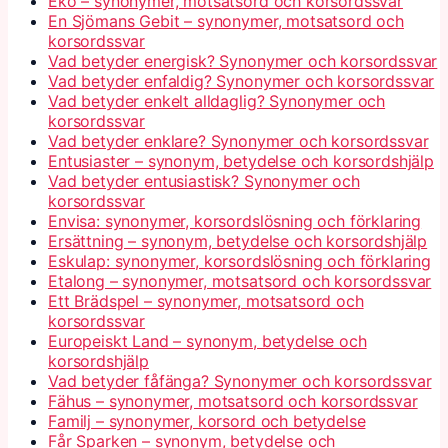
Eko – synonymer, motsatsord och korsordssvar
En Sjömans Gebit – synonymer, motsatsord och
korsordssvar
Vad betyder energisk? Synonymer och korsordssvar
Vad betyder enfaldig? Synonymer och korsordssvar
Vad betyder enkelt alldaglig? Synonymer och
korsordssvar
Vad betyder enklare? Synonymer och korsordssvar
Entusiaster – synonym, betydelse och korsordshjälp
Vad betyder entusiastisk? Synonymer och
korsordssvar
Envisa: synonymer, korsordslösning och förklaring
Ersättning – synonym, betydelse och korsordshjälp
Eskulap: synonymer, korsordslösning och förklaring
Etalong – synonymer, motsatsord och korsordssvar
Ett Brädspel – synonymer, motsatsord och
korsordssvar
Europeiskt Land – synonym, betydelse och
korsordshjälp
Vad betyder fåfänga? Synonymer och korsordssvar
Fähus – synonymer, motsatsord och korsordssvar
Familj – synonymer, korsord och betydelse
Får Sparken – synonym, betydelse och