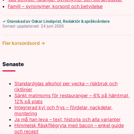
Familj – synonymer, korsord och betydelse
✓ Granskad av Oskar Lindqvist, Redaktör & språkvårdare
Senast uppdaterad: 24 juni 2026
Fler korsordsord →
Senaste
Standardglas alkohol per vecka – riskbruk och
riktlinjer
Sänkt matmoms för restauranger – 6% på hämtmat,
12% på plats
Integrerad kyl och frys – fördelar, nackdelar,
montering
Ja må han leva – text, historia och alla varianter
Himmelsk fläskfilégryta med bacon – enkel guide
och recept