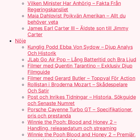
Vilken Minister Har Anhörig – Fakta Från
Regeringskansliet
Maja Dahlqvist Pojkvän Amerikan – Allt du
behöver veta
James Earl Carter III – Äldste son till Jimmy
Carter
Nöje
Kunglig Podd Ebba Von Sydow – Djup Analys
Och Historik
JLab Go Air Pop – Lång Batteritid och Bra Ljud
Filmer med Quentin Tarantino – Exklusiv Djup
Filmguide
Filmer med Gerard Butler – Toppval För Action
Rollistan i Broderna Mozart – Skådespelare
Och Satir
Post och Inrikes Tidningar – Historia, Sökguide
och Senaste Numret
Porsche Cayenne Turbo GT – Specifikationer,
pris och prestanda
Winnie the Pooh: Blood and Honey 2 –
Handling, releasedatum och streaming
Winnie the Pooh Blood and Honey 2 – Premiär,