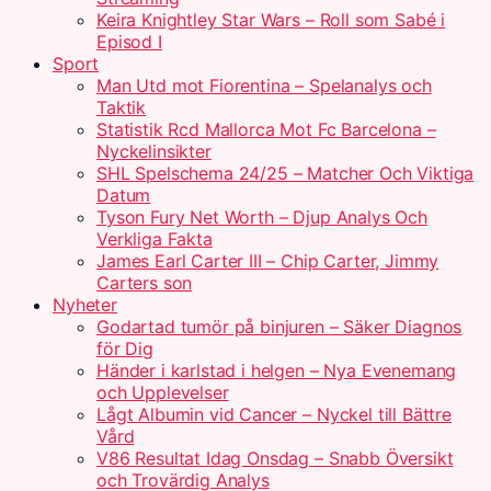
Keira Knightley Star Wars – Roll som Sabé i
Episod I
Sport
Man Utd mot Fiorentina – Spelanalys och
Taktik
Statistik Rcd Mallorca Mot Fc Barcelona –
Nyckelinsikter
SHL Spelschema 24/25 – Matcher Och Viktiga
Datum
Tyson Fury Net Worth – Djup Analys Och
Verkliga Fakta
James Earl Carter III – Chip Carter, Jimmy
Carters son
Nyheter
Godartad tumör på binjuren – Säker Diagnos
för Dig
Händer i karlstad i helgen – Nya Evenemang
och Upplevelser
Lågt Albumin vid Cancer – Nyckel till Bättre
Vård
V86 Resultat Idag Onsdag – Snabb Översikt
och Trovärdig Analys