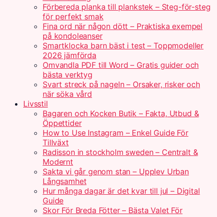
Förbereda planka till plankstek – Steg-för-steg
för perfekt smak
Fina ord när någon dött – Praktiska exempel
på kondoleanser
Smartklocka barn bäst i test – Toppmodeller
2026 jämförda
Omvandla PDF till Word – Gratis guider och
bästa verktyg
Svart streck på nageln – Orsaker, risker och
när söka vård
Livsstil
Bagaren och Kocken Butik – Fakta, Utbud &
Öppettider
How to Use Instagram – Enkel Guide För
Tillväxt
Radisson in stockholm sweden – Centralt &
Modernt
Sakta vi går genom stan – Upplev Urban
Långsamhet
Hur många dagar är det kvar till jul – Digital
Guide
Skor För Breda Fötter – Bästa Valet För