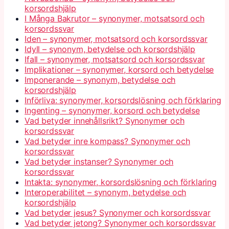
korsordshjälp
I Många Bakrutor – synonymer, motsatsord och
korsordssvar
Iden – synonymer, motsatsord och korsordssvar
Idyll – synonym, betydelse och korsordshjälp
Ifall – synonymer, motsatsord och korsordssvar
Implikationer – synonymer, korsord och betydelse
Imponerande – synonym, betydelse och
korsordshjälp
Införliva: synonymer, korsordslösning och förklaring
Ingenting – synonymer, korsord och betydelse
Vad betyder innehållsrikt? Synonymer och
korsordssvar
Vad betyder inre kompass? Synonymer och
korsordssvar
Vad betyder instanser? Synonymer och
korsordssvar
Intakta: synonymer, korsordslösning och förklaring
Interoperabilitet – synonym, betydelse och
korsordshjälp
Vad betyder jesus? Synonymer och korsordssvar
Vad betyder jetong? Synonymer och korsordssvar