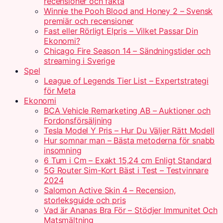
recensioner och fakta
Winnie the Pooh Blood and Honey 2 – Svensk
premiär och recensioner
Fast eller Rörligt Elpris – Vilket Passar Din
Ekonomi?
Chicago Fire Season 14 – Sändningstider och
streaming i Sverige
Spel
League of Legends Tier List – Expertstrategi
för Meta
Ekonomi
BCA Vehicle Remarketing AB – Auktioner och
Fordonsförsäljning
Tesla Model Y Pris – Hur Du Väljer Rätt Modell
Hur somnar man – Bästa metoderna för snabb
insomning
6 Tum i Cm – Exakt 15,24 cm Enligt Standard
5G Router Sim-Kort Bäst i Test – Testvinnare
2024
Salomon Active Skin 4 – Recension,
storleksguide och pris
Vad är Ananas Bra För – Stödjer Immunitet Och
Matsmältning