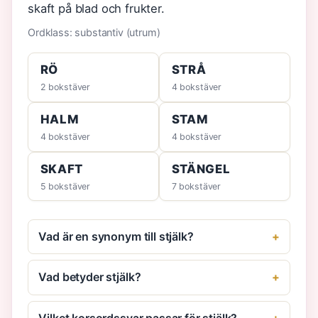
skaft på blad och frukter.
Ordklass: substantiv (utrum)
RÖ
STRÅ
2 bokstäver
4 bokstäver
HALM
STAM
4 bokstäver
4 bokstäver
SKAFT
STÄNGEL
5 bokstäver
7 bokstäver
Vad är en synonym till stjälk?
Vad betyder stjälk?
Vilket korsordssvar passar för stjälk?