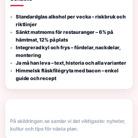
Standardglas alkohol per vecka – riskbruk och
riktlinjer
Sänkt matmoms för restauranger – 6% på
hämtmat, 12% på plats
Integrerad kyl och frys – fördelar, nackdelar,
montering
Ja må han leva – text, historia och alla varianter
Himmelsk fläskfilégryta med bacon – enkel
guide och recept
På skildringen.se samlar vi det viktigaste: nyheter,
kultur och tips för nästa plan.