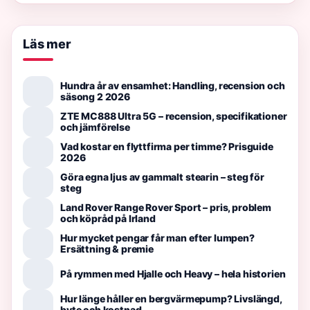
Läs mer
Hundra år av ensamhet: Handling, recension och
säsong 2 2026
ZTE MC888 Ultra 5G – recension, specifikationer
och jämförelse
Vad kostar en flyttfirma per timme? Prisguide
2026
Göra egna ljus av gammalt stearin – steg för
steg
Land Rover Range Rover Sport – pris, problem
och köpråd på Irland
Hur mycket pengar får man efter lumpen?
Ersättning & premie
På rymmen med Hjalle och Heavy – hela historien
Hur länge håller en bergvärmepump? Livslängd,
byte och kostnad