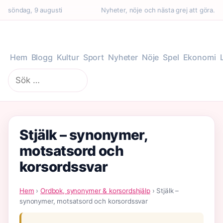
söndag, 9 augusti
Nyheter, nöje och nästa grej att göra.
Hem
Blogg
Kultur
Sport
Nyheter
Nöje
Spel
Ekonomi
Sök
efter:
Stjälk – synonymer,
motsatsord och
korsordssvar
Hem
›
Ordbok, synonymer & korsordshjälp
› Stjälk –
synonymer, motsatsord och korsordssvar