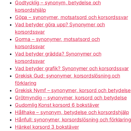
Godtycklig – synonym, betydelse och
korsordshjälp
Göpa – synonymer, motsatsord och korsordssvar
Vad betyder göra upp? Synonymer och
korsordssvar
Gorma – synonymer, motsatsord och
korsordssvar
Vad betyder grädda? Synonymer och
korsordssvar
Vad betyder grafik? Synonymer och korsordssvar
Grekisk Gud: synonymer, korsordslösning och
förklaring
Grekisk Nymf – synonymer, korsord och betydelse
Grötmyndig – synonymer, korsord och betydelse
Gudomlig Konst korsord 6 bokstäver
Hållhake – synonym, betydelse och korsordshjälp
Hånfull: synonymer, korsordslösning och förklaring
Hänkel korsord 3 bokstäver