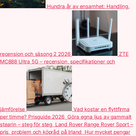
Hundra år av ensamhet: Handling,
recension och säsong 2 2026
ZTE
MC888 Ultra 5G – recension, specifikationer och
jämförelse
Vad kostar en flyttfirma
per timme? Prisguide 2026
Göra egna ljus av gammalt
stearin – steg för steg
Land Rover Range Rover Sport –
pris, problem och köpråd på Irland
Hur mycket pengar