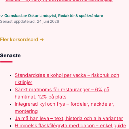
✓ Granskad av Oskar Lindqvist, Redaktör & språkvårdare
Senast uppdaterad: 24 juni 2026
Fler korsordsord →
Senaste
Standardglas alkohol per vecka – riskbruk och
riktlinjer
Sänkt matmoms för restauranger – 6% på
hämtmat, 12% på plats
Integrerad kyl och frys – fördelar, nackdelar,
montering
Ja må han leva – text, historia och alla varianter
Himmelsk fläskfilégryta med bacon – enkel guide