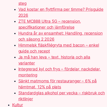
steg
Vad kostar en flyttfirma per timme? Prisguide
2026
ZTE MC888 Ultra 5G – recension,
specifikationer och jämförelse
Hundra år av ensamhet: Handling, recension
och säsong 2 2026
Himmelsk fläskfilégryta med bacon – enkel
guide och recept
Ja må han leva – text, historia och alla
varianter
Integrerad kyl och frys – fördelar, nackdelar,
montering
Sänkt matmoms för restauranger – 6% på
hämtmat, 12% på plats
Standardglas alkohol per vecka – riskbruk och
riktlinjer
Kultur