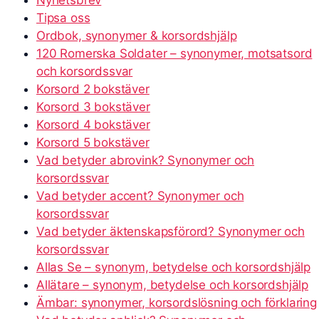
Tipsa oss
Ordbok, synonymer & korsordshjälp
120 Romerska Soldater – synonymer, motsatsord
och korsordssvar
Korsord 2 bokstäver
Korsord 3 bokstäver
Korsord 4 bokstäver
Korsord 5 bokstäver
Vad betyder abrovink? Synonymer och
korsordssvar
Vad betyder accent? Synonymer och
korsordssvar
Vad betyder äktenskapsförord? Synonymer och
korsordssvar
Allas Se – synonym, betydelse och korsordshjälp
Allätare – synonym, betydelse och korsordshjälp
Ämbar: synonymer, korsordslösning och förklaring