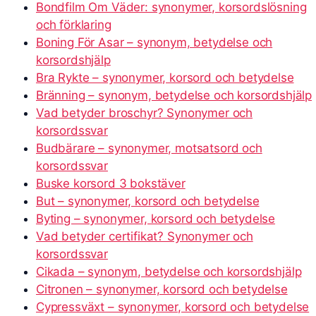
Bondfilm Om Väder: synonymer, korsordslösning
och förklaring
Boning För Asar – synonym, betydelse och
korsordshjälp
Bra Rykte – synonymer, korsord och betydelse
Bränning – synonym, betydelse och korsordshjälp
Vad betyder broschyr? Synonymer och
korsordssvar
Budbärare – synonymer, motsatsord och
korsordssvar
Buske korsord 3 bokstäver
But – synonymer, korsord och betydelse
Byting – synonymer, korsord och betydelse
Vad betyder certifikat? Synonymer och
korsordssvar
Cikada – synonym, betydelse och korsordshjälp
Citronen – synonymer, korsord och betydelse
Cypressväxt – synonymer, korsord och betydelse