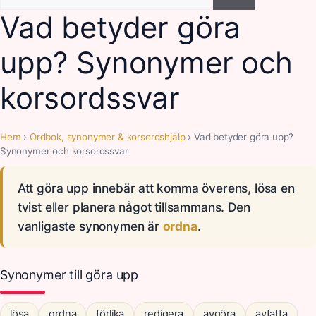
efter:
Vad betyder göra
upp? Synonymer och
korsordssvar
Hem
›
Ordbok, synonymer & korsordshjälp
› Vad betyder göra upp?
Synonymer och korsordssvar
Att göra upp innebär att komma överens, lösa en
tvist eller planera något tillsammans. Den
vanligaste synonymen är
ordna
.
Synonymer till göra upp
lösa
ordna
förlika
redigera
avgöra
avfatta