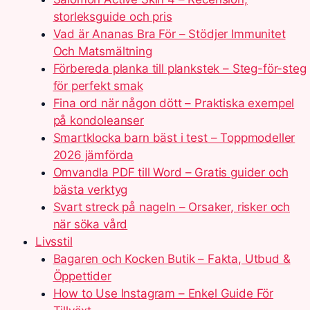
storleksguide och pris
Vad är Ananas Bra För – Stödjer Immunitet
Och Matsmältning
Förbereda planka till plankstek – Steg-för-steg
för perfekt smak
Fina ord när någon dött – Praktiska exempel
på kondoleanser
Smartklocka barn bäst i test – Toppmodeller
2026 jämförda
Omvandla PDF till Word – Gratis guider och
bästa verktyg
Svart streck på nageln – Orsaker, risker och
när söka vård
Livsstil
Bagaren och Kocken Butik – Fakta, Utbud &
Öppettider
How to Use Instagram – Enkel Guide För