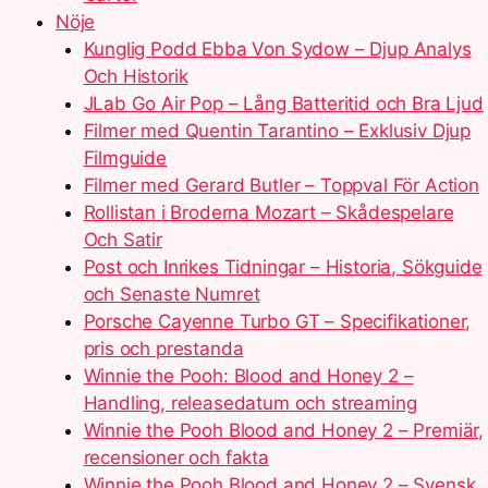
Nöje
Kunglig Podd Ebba Von Sydow – Djup Analys
Och Historik
JLab Go Air Pop – Lång Batteritid och Bra Ljud
Filmer med Quentin Tarantino – Exklusiv Djup
Filmguide
Filmer med Gerard Butler – Toppval För Action
Rollistan i Broderna Mozart – Skådespelare
Och Satir
Post och Inrikes Tidningar – Historia, Sökguide
och Senaste Numret
Porsche Cayenne Turbo GT – Specifikationer,
pris och prestanda
Winnie the Pooh: Blood and Honey 2 –
Handling, releasedatum och streaming
Winnie the Pooh Blood and Honey 2 – Premiär,
recensioner och fakta
Winnie the Pooh Blood and Honey 2 – Svensk