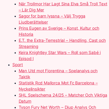
När Trollmor Har Lagt Sina Elva Små Troll Text
– Lär Dig Mer
Sagor for barn lyssna – Välj Trygga
Ljudberättelser
Prins Eugen av Sverige – Konst, Kultur och
Historia
E.T. the Extra-Terrestrial – Handling, Cast och
Streaming
Keira Knightley Star Wars – Roll som Sabé i
Episod I
Sport
Man Utd mot Fiorentina – Spelanalys och
Taktik
Statistik Rcd Mallorca Mot Fc Barcelona –
Nyckelinsikter
SHL Spelschema 24/25 – Matcher Och Viktiga
Datum
Tyson Fury Net Worth – Djup Analys Och