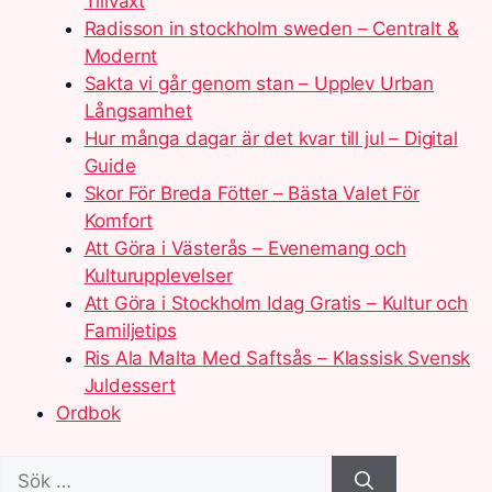
Tillväxt
Radisson in stockholm sweden – Centralt &
Modernt
Sakta vi går genom stan – Upplev Urban
Långsamhet
Hur många dagar är det kvar till jul – Digital
Guide
Skor För Breda Fötter – Bästa Valet För
Komfort
Att Göra i Västerås – Evenemang och
Kulturupplevelser
Att Göra i Stockholm Idag Gratis – Kultur och
Familjetips
Ris Ala Malta Med Saftsås – Klassisk Svensk
Juldessert
Ordbok
Sök