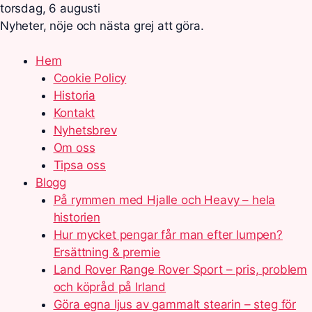
torsdag, 6 augusti
Nyheter, nöje och nästa grej att göra.
Hem
Cookie Policy
Historia
Kontakt
Nyhetsbrev
Om oss
Tipsa oss
Blogg
På rymmen med Hjalle och Heavy – hela
historien
Hur mycket pengar får man efter lumpen?
Ersättning & premie
Land Rover Range Rover Sport – pris, problem
och köpråd på Irland
Göra egna ljus av gammalt stearin – steg för