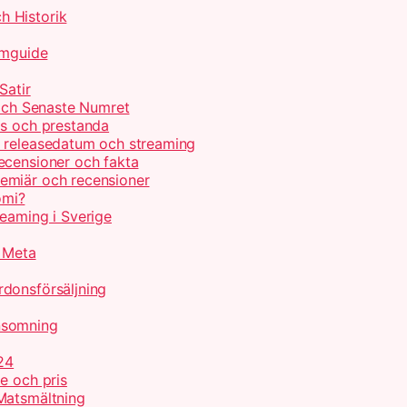
h Historik
lmguide
Satir
 och Senaste Numret
is och prestanda
, releasedatum och streaming
ecensioner och fakta
emiär och recensioner
omi?
reaming i Sverige
r Meta
donsförsäljning
nsomning
24
e och pris
Matsmältning