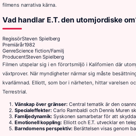
filmens narrativa kärna.
Vad handlar E.T. den utomjordiske om
Regissör
Steven Spielberg
Premiärår
1982
Genre
Science fiction/Familj
Producent
Steven Spielberg
Filmen utspelar sig i en förortsmiljö i Kalifornien där uto
växtprover. När myndigheter närmar sig måste besättnin
kvarlämnad. Elliott, som bor i närheten, hittar varelsen oc
Terrestrial.
Vänskap över gränser:
Central tematik är den osann
Specialeffekter:
Carlo Rambaldi och Dennis Muren ska
Familjedynamik:
Syskonen samarbetar för att skydda E
Emotionell koppling:
Elliott och E.T. utvecklar en tel
Barndomens perspektiv:
Berättelsen visas genom ba