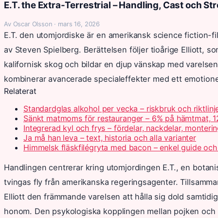
E.T. the Extra-Terrestrial – Handling, Cast och S
Av Oscar Olsson · mars 16, 2026
E.T. den utomjordiske är en amerikansk science fiction-
av Steven Spielberg. Berättelsen följer tioårige Elliott, 
kalifornisk skog och bildar en djup vänskap med varelse
kombinerar avancerade specialeffekter med ett emotione
Relaterat
Standardglas alkohol per vecka – riskbruk och riktlinj
Sänkt matmoms för restauranger – 6% på hämtmat, 1
Integrerad kyl och frys – fördelar, nackdelar, monteri
Ja må han leva – text, historia och alla varianter
Himmelsk fläskfilégryta med bacon – enkel guide och
Handlingen centrerar kring utomjordingen E.T., en botani
tvingas fly från amerikanska regeringsagenter. Tillsamm
Elliott den främmande varelsen att hålla sig dold samtidi
honom. Den psykologiska kopplingen mellan pojken och al