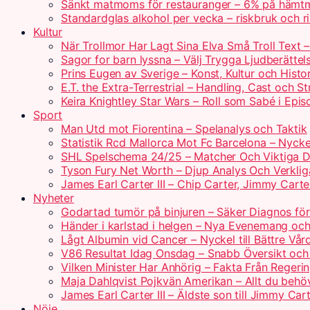
Sänkt matmoms för restauranger – 6% på hämtm
Standardglas alkohol per vecka – riskbruk och rik
Kultur
När Trollmor Har Lagt Sina Elva Små Troll Text 
Sagor for barn lyssna – Välj Trygga Ljudberättel
Prins Eugen av Sverige – Konst, Kultur och Histo
E.T. the Extra-Terrestrial – Handling, Cast och S
Keira Knightley Star Wars – Roll som Sabé i Epis
Sport
Man Utd mot Fiorentina – Spelanalys och Taktik
Statistik Rcd Mallorca Mot Fc Barcelona – Nyckel
SHL Spelschema 24/25 – Matcher Och Viktiga 
Tyson Fury Net Worth – Djup Analys Och Verklig
James Earl Carter III – Chip Carter, Jimmy Carte
Nyheter
Godartad tumör på binjuren – Säker Diagnos för
Händer i karlstad i helgen – Nya Evenemang och
Lågt Albumin vid Cancer – Nyckel till Bättre Vår
V86 Resultat Idag Onsdag – Snabb Översikt och
Vilken Minister Har Anhörig – Fakta Från Regerin
Maja Dahlqvist Pojkvän Amerikan – Allt du behö
James Earl Carter III – Äldste son till Jimmy Car
Nöje