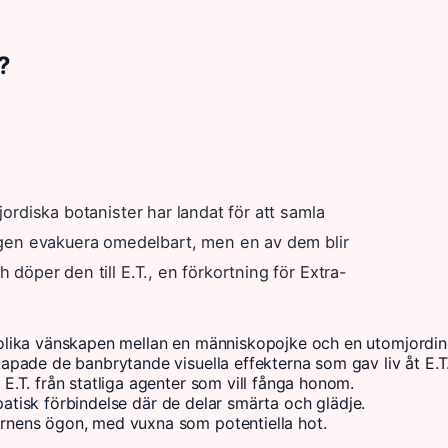
?
mjordiska botanister har landat för att samla
gen evakuera omedelbart, men en av dem blir
h döper den till E.T., en förkortning för Extra-
olika vänskapen mellan en människopojke och en utomjordin
pade de banbrytande visuella effekterna som gav liv åt E.T
.T. från statliga agenter som vill fånga honom.
epatisk förbindelse där de delar smärta och glädje.
rnens ögon, med vuxna som potentiella hot.