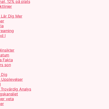
at, 12% på plats
tlinjer
– Lär Dig Mer
ser
ria
treaming
od I
insikter
Datum
a Fakta
rs son
 Dig
 Upplevelser
d
 Trovärdig Analys
gskansliet
ver veta
ter