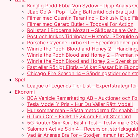
Kunglig Podd Ebba Von Sydow – Djup Analys Oc
JLab Go Air Pop – Lång Batteritid och Bra Ljud
Filmer med Quentin Tarantino – Exklusiv Djup Fi
Filmer med Gerard Butler – Toppval För Action
Rollistan i Broderna Mozart – Skådespelare Och 
Post och Inrikes Tidningar – Historia, Sökguide
Porsche Cayenne Turbo GT – Specifikationer, pr
Winnie the Pooh: Blood and Honey 2 – Handling
Winnie the Pooh Blood and Honey 2 – Premiär, r
Winnie the Pooh Blood and Honey 2 – Svensk pr
Fast eller Rörligt Elpris – Vilket Passar Din Ekon
Chicago Fire Season 14 – Sändningstider och st
Spel
League of Legends Tier List – Expertstrategi fö
Ekonomi
BCA Vehicle Remarketing AB – Auktioner och For
Tesla Model Y Pris – Hur Du Väljer Rätt Modell
Hur somnar man – Bästa metoderna för snabb i
6 Tum i Cm – Exakt 15,24 cm Enligt Standard
5G Router Sim-Kort Bäst i Test – Testvinnare 20
Salomon Active Skin 4 – Recension, storleksguid
Vad är Ananas Bra För – Stödjer Immunitet Och 