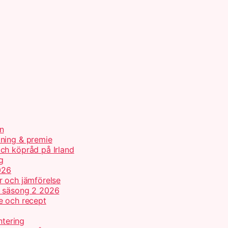
n
tning & premie
ch köpråd på Irland
g
026
r och jämförelse
h säsong 2 2026
e och recept
ntering