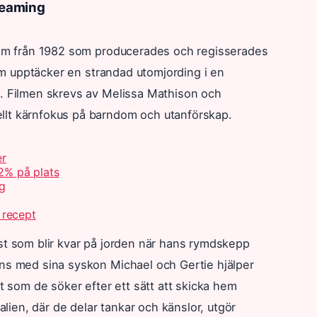
treaming
film från 1982 som producerades och regisserades
som upptäcker en strandad utomjording i en
n. Filmen skrevs av Melissa Mathison och
llt kärnfokus på barndom och utanförskap.
er
2% på plats
ng
 recept
st som blir kvar på jorden när hans rymdskepp
ans med sina syskon Michael och Gertie hjälper
gt som de söker efter ett sätt att skicka hem
ien, där de delar tankar och känslor, utgör