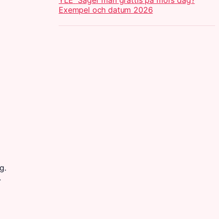
YLE
Säger man grattis på mors dag?
Exempel och datum 2026
g.
.