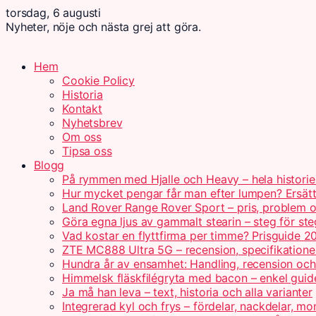
torsdag, 6 augusti
Nyheter, nöje och nästa grej att göra.
Hem
Cookie Policy
Historia
Kontakt
Nyhetsbrev
Om oss
Tipsa oss
Blogg
På rymmen med Hjalle och Heavy – hela historie
Hur mycket pengar får man efter lumpen? Ersät
Land Rover Range Rover Sport – pris, problem o
Göra egna ljus av gammalt stearin – steg för ste
Vad kostar en flyttfirma per timme? Prisguide 2
ZTE MC888 Ultra 5G – recension, specifikatione
Hundra år av ensamhet: Handling, recension oc
Himmelsk fläskfilégryta med bacon – enkel guid
Ja må han leva – text, historia och alla varianter
Integrerad kyl och frys – fördelar, nackdelar, mo