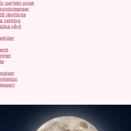
för perfekt smak
 kondoleanser
026 jämförda
ta verktyg
 söka vård
ettider
ernt
amhet
de
evelser
iljetips
dessert