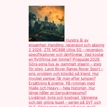
Hundra år av
ensamhet: Handling, recension och säsong
2 2026
ZTE MC888 Ultra 5G – recension,
specifikationer och jämförelse
Vad kostar
en flyttfirma per timme? Prisguide 2026
Göra egna ljus av gammalt stearin – steg
för steg
Land Rover Range Rover Sport –
pris, problem och köpråd på Irland
Hur
mycket pengar får man efter lumpen?
Ersättning & premie
På rymmen med
Hjalle och Heavy – hela historien
Hur
länge håller en bergvärmepump?
Livslängd, byte och kostnad
Vännerna
och det gröna ljuset – serien på SVT och