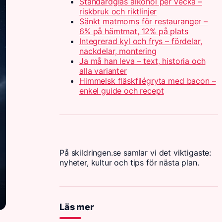
Standardglas alkohol per vecka –
riskbruk och riktlinjer
Sänkt matmoms för restauranger –
6% på hämtmat, 12% på plats
Integrerad kyl och frys – fördelar,
nackdelar, montering
Ja må han leva – text, historia och
alla varianter
Himmelsk fläskfilégryta med bacon –
enkel guide och recept
På skildringen.se samlar vi det viktigaste:
nyheter, kultur och tips för nästa plan.
Läs mer