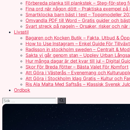
Förbereda planka till plankstek – Steg-för-steg 
Fina ord när någon dött – Praktiska exempel på
Smartklocka barn bäst i test – Toppmodeller 2
Omvandla PDF till Word – Gratis guider och bäs
Svart streck på nageln – Orsaker, risker och när
Livsstil
Bagaren och Kocken Butik – Fakta, Utbud & Öpp
How to Use Instagram – Enkel Guide För Tillväxt
Radisson in stockholm sweden – Centralt & Mod
Sakta vi går genom stan – Upplev Urban Långs
Hur många dagar är det kvar till jul – Digital Gui
Skor För Breda Fötter – Bästa Valet För Komfort
Att Göra i Västerås – Evenemang och Kulturuppl
Att Göra i Stockholm Idag Gratis – Kultur och Fam
Ris Ala Malta Med Saftsås – Klassisk Svensk Jul
Ordbok
Sök
efter: