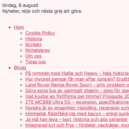
lördag, 8 augusti
Nyheter, nöje och nästa grej att göra.
Hem
Cookie Policy
Historia
Kontakt
Nyhetsbrev
Om oss
Tipsa oss
Blogg
På rymmen med Hjalle och Heavy – hela historie
Hur mycket pengar får man efter lumpen? Ersät
Land Rover Range Rover Sport – pris, problem o
Göra egna ljus av gammalt stearin – steg för ste
Vad kostar en flyttfirma per timme? Prisguide 2
ZTE MC888 Ultra 5G – recension, specifikatione
Hundra år av ensamhet: Handling, recension oc
Himmelsk fläskfilégryta med bacon – enkel guid
Ja må han leva – text, historia och alla varianter
Integrerad kyl och frys – fördelar, nackdelar, mo