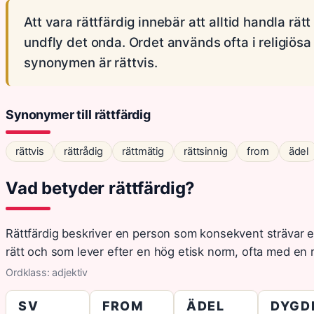
Att vara rättfärdig innebär att alltid handla rät
undfly det onda. Ordet används ofta i religiö
synonymen är rättvis.
Synonymer till rättfärdig
rättvis
rättrådig
rättmätig
rättsinnig
from
ädel
Vad betyder rättfärdig?
Rättfärdig beskriver en person som konsekvent strävar ef
rätt och som lever efter en hög etisk norm, ofta med en r
Ordklass: adjektiv
SV
FROM
ÄDEL
DYGD