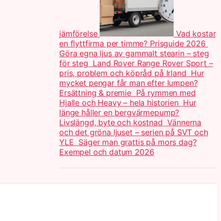
jämförelse
Vad kostar
en flyttfirma per timme? Prisguide 2026
Göra egna ljus av gammalt stearin – steg
för steg
Land Rover Range Rover Sport –
pris, problem och köpråd på Irland
Hur
mycket pengar får man efter lumpen?
Ersättning & premie
På rymmen med
Hjalle och Heavy – hela historien
Hur
länge håller en bergvärmepump?
Livslängd, byte och kostnad
Vännerna
och det gröna ljuset – serien på SVT och
YLE
Säger man grattis på mors dag?
Exempel och datum 2026