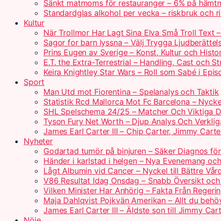
Sänkt matmoms för restauranger – 6% på hämtm
Standardglas alkohol per vecka – riskbruk och rik
Kultur
När Trollmor Har Lagt Sina Elva Små Troll Text 
Sagor for barn lyssna – Välj Trygga Ljudberättel
Prins Eugen av Sverige – Konst, Kultur och Histo
E.T. the Extra-Terrestrial – Handling, Cast och S
Keira Knightley Star Wars – Roll som Sabé i Epis
Sport
Man Utd mot Fiorentina – Spelanalys och Taktik
Statistik Rcd Mallorca Mot Fc Barcelona – Nyckel
SHL Spelschema 24/25 – Matcher Och Viktiga 
Tyson Fury Net Worth – Djup Analys Och Verklig
James Earl Carter III – Chip Carter, Jimmy Carte
Nyheter
Godartad tumör på binjuren – Säker Diagnos för
Händer i karlstad i helgen – Nya Evenemang och
Lågt Albumin vid Cancer – Nyckel till Bättre Vår
V86 Resultat Idag Onsdag – Snabb Översikt och
Vilken Minister Har Anhörig – Fakta Från Regerin
Maja Dahlqvist Pojkvän Amerikan – Allt du behö
James Earl Carter III – Äldste son till Jimmy Car
Nöje