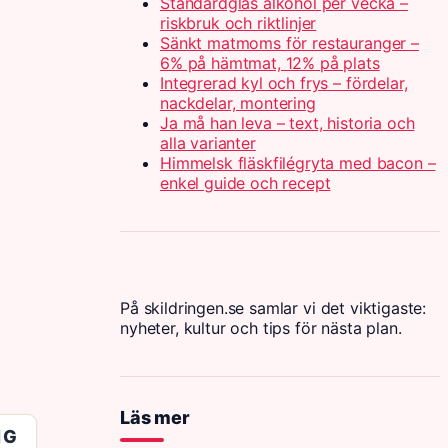
Standardglas alkohol per vecka –
riskbruk och riktlinjer
Sänkt matmoms för restauranger –
6% på hämtmat, 12% på plats
Integrerad kyl och frys – fördelar,
nackdelar, montering
Ja må han leva – text, historia och
alla varianter
Himmelsk fläskfilégryta med bacon –
enkel guide och recept
På skildringen.se samlar vi det viktigaste:
nyheter, kultur och tips för nästa plan.
Läs mer
IG