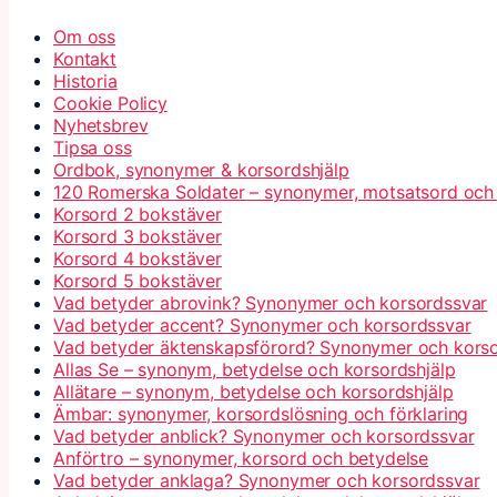
Om oss
Kontakt
Historia
Cookie Policy
Nyhetsbrev
Tipsa oss
Ordbok, synonymer & korsordshjälp
120 Romerska Soldater – synonymer, motsatsord och
Korsord 2 bokstäver
Korsord 3 bokstäver
Korsord 4 bokstäver
Korsord 5 bokstäver
Vad betyder abrovink? Synonymer och korsordssvar
Vad betyder accent? Synonymer och korsordssvar
Vad betyder äktenskapsförord? Synonymer och kors
Allas Se – synonym, betydelse och korsordshjälp
Allätare – synonym, betydelse och korsordshjälp
Ämbar: synonymer, korsordslösning och förklaring
Vad betyder anblick? Synonymer och korsordssvar
Anförtro – synonymer, korsord och betydelse
Vad betyder anklaga? Synonymer och korsordssvar