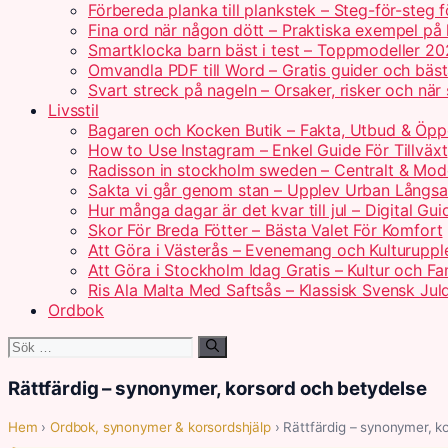
Förbereda planka till plankstek – Steg-för-steg 
Fina ord när någon dött – Praktiska exempel på
Smartklocka barn bäst i test – Toppmodeller 2
Omvandla PDF till Word – Gratis guider och bäs
Svart streck på nageln – Orsaker, risker och när
Livsstil
Bagaren och Kocken Butik – Fakta, Utbud & Öpp
How to Use Instagram – Enkel Guide För Tillväxt
Radisson in stockholm sweden – Centralt & Mod
Sakta vi går genom stan – Upplev Urban Långs
Hur många dagar är det kvar till jul – Digital Gui
Skor För Breda Fötter – Bästa Valet För Komfort
Att Göra i Västerås – Evenemang och Kulturuppl
Att Göra i Stockholm Idag Gratis – Kultur och Fam
Ris Ala Malta Med Saftsås – Klassisk Svensk Jul
Ordbok
Sök
efter:
Rättfärdig – synonymer, korsord och betydelse
Hem
›
Ordbok, synonymer & korsordshjälp
› Rättfärdig – synonymer, k