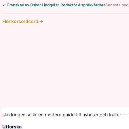
✓ Granskad av Oskar Lindqvist, Redaktör & språkvårdare
Senast uppda
Fler korsordsord →
skildringen.se är en modern guide till nyheter och kultur — 
Utforska