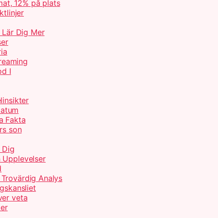
at, 12% på plats
tlinjer
– Lär Dig Mer
ser
ria
treaming
od I
insikter
Datum
a Fakta
rs son
 Dig
 Upplevelser
d
 Trovärdig Analys
gskansliet
ver veta
ter