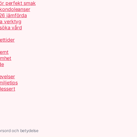
för perfekt smak
 kondoleanser
026 jämförda
ta verktyg
 söka vård
ettider
ernt
amhet
de
evelser
iljetips
dessert
orsord och betydelse