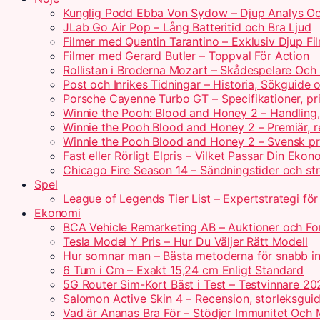
Kunglig Podd Ebba Von Sydow – Djup Analys Oc
JLab Go Air Pop – Lång Batteritid och Bra Ljud
Filmer med Quentin Tarantino – Exklusiv Djup Fi
Filmer med Gerard Butler – Toppval För Action
Rollistan i Broderna Mozart – Skådespelare Och 
Post och Inrikes Tidningar – Historia, Sökguide
Porsche Cayenne Turbo GT – Specifikationer, pr
Winnie the Pooh: Blood and Honey 2 – Handling
Winnie the Pooh Blood and Honey 2 – Premiär, r
Winnie the Pooh Blood and Honey 2 – Svensk pr
Fast eller Rörligt Elpris – Vilket Passar Din Ekon
Chicago Fire Season 14 – Sändningstider och st
Spel
League of Legends Tier List – Expertstrategi fö
Ekonomi
BCA Vehicle Remarketing AB – Auktioner och For
Tesla Model Y Pris – Hur Du Väljer Rätt Modell
Hur somnar man – Bästa metoderna för snabb i
6 Tum i Cm – Exakt 15,24 cm Enligt Standard
5G Router Sim-Kort Bäst i Test – Testvinnare 20
Salomon Active Skin 4 – Recension, storleksguid
Vad är Ananas Bra För – Stödjer Immunitet Och 