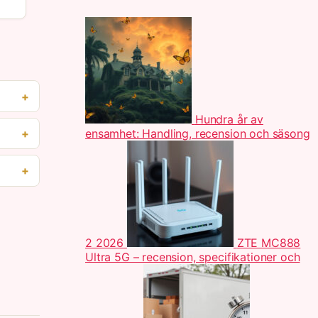
Hundra år av
ensamhet: Handling, recension och säsong
2 2026
ZTE MC888
Ultra 5G – recension, specifikationer och