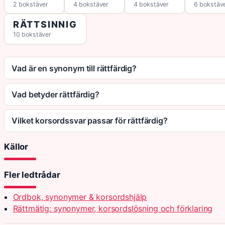
2 bokstäver
4 bokstäver
4 bokstäver
6 bokstäv
RÄTTSINNIG
10 bokstäver
Vad är en synonym till rättfärdig?
Vad betyder rättfärdig?
Vilket korsordssvar passar för rättfärdig?
Källor
Fler ledtrådar
Ordbok, synonymer & korsordshjälp
Rättmätig: synonymer, korsordslösning och förklaring