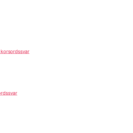
 korsordssvar
ordssvar