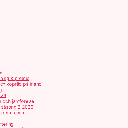
n
tning & premie
ch köpråd på Irland
g
026
r och jämförelse
h säsong 2 2026
e och recept
ntering