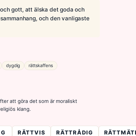
t och gott, att älska det goda och
sa sammanhang, och den vanligaste
dygdig
rättskaffens
ter att göra det som är moraliskt
eligiös klang.
IG
RÄTTVIS
RÄTTRÅDIG
RÄTTMÄT