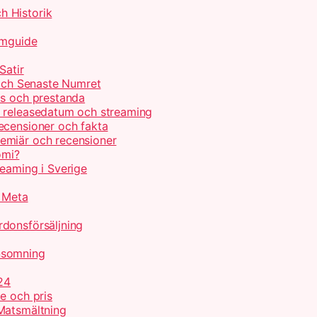
h Historik
lmguide
Satir
 och Senaste Numret
is och prestanda
, releasedatum och streaming
ecensioner och fakta
emiär och recensioner
omi?
reaming i Sverige
r Meta
donsförsäljning
nsomning
24
e och pris
Matsmältning