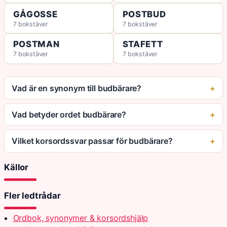
GÅGOSSE
POSTBUD
7 bokstäver
7 bokstäver
POSTMAN
STAFETT
7 bokstäver
7 bokstäver
Vad är en synonym till budbärare?
Vad betyder ordet budbärare?
Vilket korsordssvar passar för budbärare?
Källor
Fler ledtrådar
Ordbok, synonymer & korsordshjälp