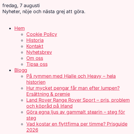
fredag, 7 augusti
Nyheter, nöje och nästa grej att göra.
Hem
Cookie Policy
Historia
Kontakt
Nyhetsbrev
Om oss
Tipsa oss
Blogg
På rymmen med Hjalle och Heavy – hela
historien
Hur mycket pengar får man efter lumpen?
Ersättning & premie
Land Rover Range Rover Sport – pris, problem
och köpråd på Irland
Göra egna ljus av gammalt stearin – steg för
steg
Vad kostar en flyttfirma per timme? Prisguide
2026