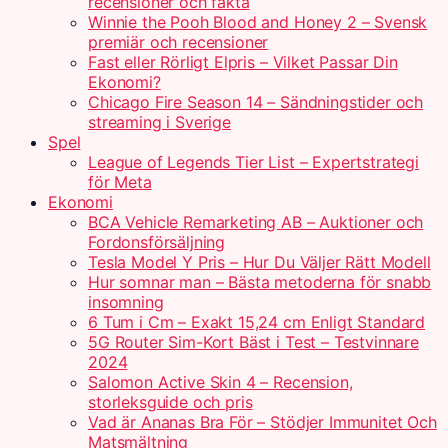
recensioner och fakta
Winnie the Pooh Blood and Honey 2 – Svensk
premiär och recensioner
Fast eller Rörligt Elpris – Vilket Passar Din
Ekonomi?
Chicago Fire Season 14 – Sändningstider och
streaming i Sverige
Spel
League of Legends Tier List – Expertstrategi
för Meta
Ekonomi
BCA Vehicle Remarketing AB – Auktioner och
Fordonsförsäljning
Tesla Model Y Pris – Hur Du Väljer Rätt Modell
Hur somnar man – Bästa metoderna för snabb
insomning
6 Tum i Cm – Exakt 15,24 cm Enligt Standard
5G Router Sim-Kort Bäst i Test – Testvinnare
2024
Salomon Active Skin 4 – Recension,
storleksguide och pris
Vad är Ananas Bra För – Stödjer Immunitet Och
Matsmältning