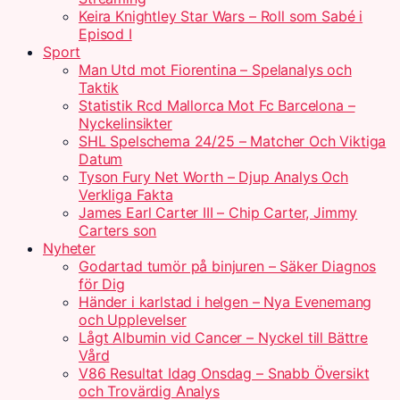
Keira Knightley Star Wars – Roll som Sabé i
Episod I
Sport
Man Utd mot Fiorentina – Spelanalys och
Taktik
Statistik Rcd Mallorca Mot Fc Barcelona –
Nyckelinsikter
SHL Spelschema 24/25 – Matcher Och Viktiga
Datum
Tyson Fury Net Worth – Djup Analys Och
Verkliga Fakta
James Earl Carter III – Chip Carter, Jimmy
Carters son
Nyheter
Godartad tumör på binjuren – Säker Diagnos
för Dig
Händer i karlstad i helgen – Nya Evenemang
och Upplevelser
Lågt Albumin vid Cancer – Nyckel till Bättre
Vård
V86 Resultat Idag Onsdag – Snabb Översikt
och Trovärdig Analys