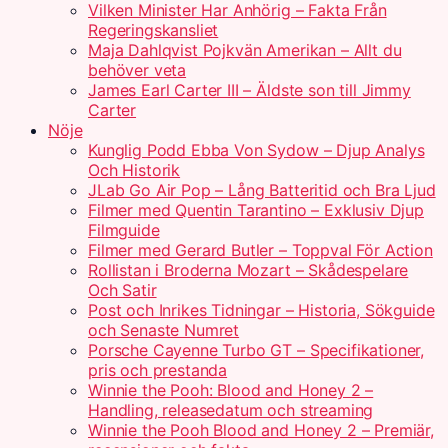
Vilken Minister Har Anhörig – Fakta Från
Regeringskansliet
Maja Dahlqvist Pojkvän Amerikan – Allt du
behöver veta
James Earl Carter III – Äldste son till Jimmy
Carter
Nöje
Kunglig Podd Ebba Von Sydow – Djup Analys
Och Historik
JLab Go Air Pop – Lång Batteritid och Bra Ljud
Filmer med Quentin Tarantino – Exklusiv Djup
Filmguide
Filmer med Gerard Butler – Toppval För Action
Rollistan i Broderna Mozart – Skådespelare
Och Satir
Post och Inrikes Tidningar – Historia, Sökguide
och Senaste Numret
Porsche Cayenne Turbo GT – Specifikationer,
pris och prestanda
Winnie the Pooh: Blood and Honey 2 –
Handling, releasedatum och streaming
Winnie the Pooh Blood and Honey 2 – Premiär,