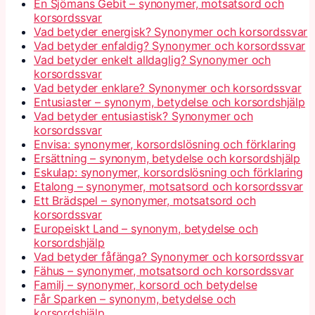
En Sjömans Gebit – synonymer, motsatsord och
korsordssvar
Vad betyder energisk? Synonymer och korsordssvar
Vad betyder enfaldig? Synonymer och korsordssvar
Vad betyder enkelt alldaglig? Synonymer och
korsordssvar
Vad betyder enklare? Synonymer och korsordssvar
Entusiaster – synonym, betydelse och korsordshjälp
Vad betyder entusiastisk? Synonymer och
korsordssvar
Envisa: synonymer, korsordslösning och förklaring
Ersättning – synonym, betydelse och korsordshjälp
Eskulap: synonymer, korsordslösning och förklaring
Etalong – synonymer, motsatsord och korsordssvar
Ett Brädspel – synonymer, motsatsord och
korsordssvar
Europeiskt Land – synonym, betydelse och
korsordshjälp
Vad betyder fåfänga? Synonymer och korsordssvar
Fähus – synonymer, motsatsord och korsordssvar
Familj – synonymer, korsord och betydelse
Får Sparken – synonym, betydelse och
korsordshjälp