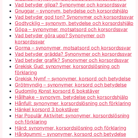
Vad betyder glipa? Synonymer och korsordssvar
Gnuggar – synonym, betydelse och korsordshjälp
Vad betyder god ton? Synonymer och korsordssvar
Godtycklig – synonym, betydelse och korsordshjälp
Göpa – synonymer, motsatsord och korsordssvar
Vad betyder göra upp? Synonymer och
korsordssvar
Gorma – synonymer, motsatsord och korsordssvar
Vad betyder grädda? Synonymer och korsordssvar
Vad betyder grafik? Synonymer och korsordssvar
Grekisk Gud: synonymer, korsordslösning och
förklaring
Grekisk Nymf – synonymer, korsord och betydelse
Grötmyndig – synonymer, korsord och betydelse
Gudomlig Konst korsord 6 bokstäver
Hållhake – synonym, betydelse och korsordshjälp
Hånfull: synonymer, korsordslösning och förklaring
Hänkel korsord 3 bokstäver
Har Populär Aktivitet: synonymer, korsordslösning
och förklaring
Härd: synonymer, korsordslösning och förklaring
Hårdgummi – synonymer, korsord och betydelse