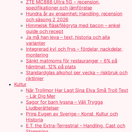
ZTE MC888 Ultra 5G – recension,
specifikationer och jämförelse
Hundra år av ensamhet: Handling, recension
och säsong 2 2026
Himmelsk fläskfilégryta med bacon – enkel
guide och recept
Ja må han leva – text, historia och alla
varianter
Integrerad kyl och frys – fördelar, nackdelar,
montering
Sänkt matmoms för restauranger – 6% på
hämtmat, 12% på plats
Standardglas alkohol per vecka – riskbruk och
riktlinjer
Kultur
När Trollmor Har Lagt Sina Elva Små Troll Text
– Lär Dig Mer
Sagor for barn lyssna – Välj Trygga
Ljudberättelser
Prins Eugen av Sverige – Konst, Kultur och
Historia
E.T. the Extra-Terrestrial – Handling, Cast och
Streaming