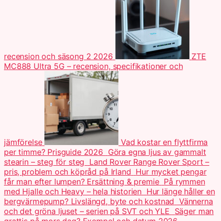
recension och säsong 2 2026
ZTE
MC888 Ultra 5G – recension, specifikationer och
jämförelse
Vad kostar en flyttfirma
per timme? Prisguide 2026
Göra egna ljus av gammalt
stearin – steg för steg
Land Rover Range Rover Sport –
pris, problem och köpråd på Irland
Hur mycket pengar
får man efter lumpen? Ersättning & premie
På rymmen
med Hjalle och Heavy – hela historien
Hur länge håller en
bergvärmepump? Livslängd, byte och kostnad
Vännerna
och det gröna ljuset – serien på SVT och YLE
Säger man