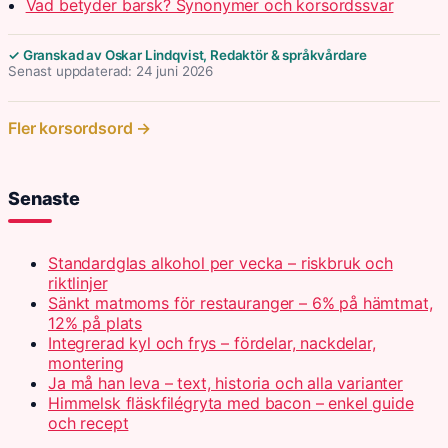
Vad betyder barsk? Synonymer och korsordssvar
✓ Granskad av Oskar Lindqvist, Redaktör & språkvårdare
Senast uppdaterad: 24 juni 2026
Fler korsordsord →
Senaste
Standardglas alkohol per vecka – riskbruk och
riktlinjer
Sänkt matmoms för restauranger – 6% på hämtmat,
12% på plats
Integrerad kyl och frys – fördelar, nackdelar,
montering
Ja må han leva – text, historia och alla varianter
Himmelsk fläskfilégryta med bacon – enkel guide
och recept