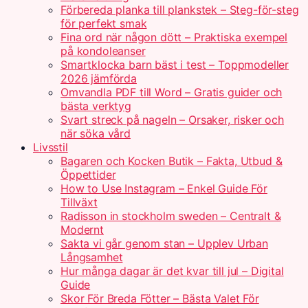
Förbereda planka till plankstek – Steg-för-steg
för perfekt smak
Fina ord när någon dött – Praktiska exempel
på kondoleanser
Smartklocka barn bäst i test – Toppmodeller
2026 jämförda
Omvandla PDF till Word – Gratis guider och
bästa verktyg
Svart streck på nageln – Orsaker, risker och
när söka vård
Livsstil
Bagaren och Kocken Butik – Fakta, Utbud &
Öppettider
How to Use Instagram – Enkel Guide För
Tillväxt
Radisson in stockholm sweden – Centralt &
Modernt
Sakta vi går genom stan – Upplev Urban
Långsamhet
Hur många dagar är det kvar till jul – Digital
Guide
Skor För Breda Fötter – Bästa Valet För