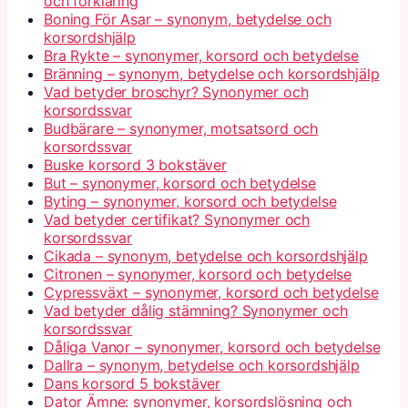
och förklaring
Boning För Asar – synonym, betydelse och
korsordshjälp
Bra Rykte – synonymer, korsord och betydelse
Bränning – synonym, betydelse och korsordshjälp
Vad betyder broschyr? Synonymer och
korsordssvar
Budbärare – synonymer, motsatsord och
korsordssvar
Buske korsord 3 bokstäver
But – synonymer, korsord och betydelse
Byting – synonymer, korsord och betydelse
Vad betyder certifikat? Synonymer och
korsordssvar
Cikada – synonym, betydelse och korsordshjälp
Citronen – synonymer, korsord och betydelse
Cypressväxt – synonymer, korsord och betydelse
Vad betyder dålig stämning? Synonymer och
korsordssvar
Dåliga Vanor – synonymer, korsord och betydelse
Dallra – synonym, betydelse och korsordshjälp
Dans korsord 5 bokstäver
Dator Ämne: synonymer, korsordslösning och