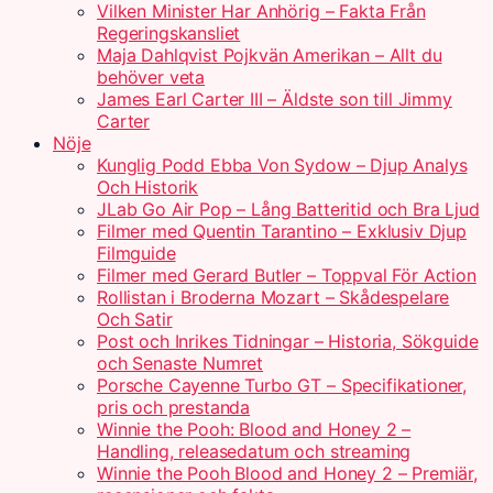
Vilken Minister Har Anhörig – Fakta Från
Regeringskansliet
Maja Dahlqvist Pojkvän Amerikan – Allt du
behöver veta
James Earl Carter III – Äldste son till Jimmy
Carter
Nöje
Kunglig Podd Ebba Von Sydow – Djup Analys
Och Historik
JLab Go Air Pop – Lång Batteritid och Bra Ljud
Filmer med Quentin Tarantino – Exklusiv Djup
Filmguide
Filmer med Gerard Butler – Toppval För Action
Rollistan i Broderna Mozart – Skådespelare
Och Satir
Post och Inrikes Tidningar – Historia, Sökguide
och Senaste Numret
Porsche Cayenne Turbo GT – Specifikationer,
pris och prestanda
Winnie the Pooh: Blood and Honey 2 –
Handling, releasedatum och streaming
Winnie the Pooh Blood and Honey 2 – Premiär,