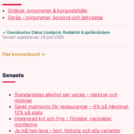
Ordbok, synonymer & korsordshjälp
Ogräs – synonymer, korsord och betydelse
✓ Granskad av Oskar Lindqvist, Redaktör & språkvårdare
Senast uppdaterad: 24 juni 2026
Fler korsordsord →
Senaste
Standardglas alkohol per vecka – riskbruk och
riktlinjer
Sänkt matmoms för restauranger – 6% på hämtmat,
12% på plats
Integrerad kyl och frys – fördelar, nackdelar,
montering
Ja må han leva – text, historia och alla varianter