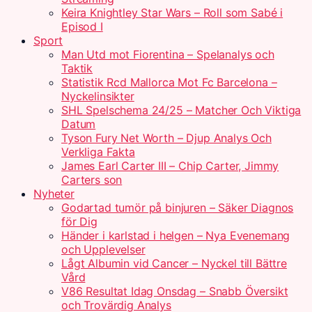
Keira Knightley Star Wars – Roll som Sabé i
Episod I
Sport
Man Utd mot Fiorentina – Spelanalys och
Taktik
Statistik Rcd Mallorca Mot Fc Barcelona –
Nyckelinsikter
SHL Spelschema 24/25 – Matcher Och Viktiga
Datum
Tyson Fury Net Worth – Djup Analys Och
Verkliga Fakta
James Earl Carter III – Chip Carter, Jimmy
Carters son
Nyheter
Godartad tumör på binjuren – Säker Diagnos
för Dig
Händer i karlstad i helgen – Nya Evenemang
och Upplevelser
Lågt Albumin vid Cancer – Nyckel till Bättre
Vård
V86 Resultat Idag Onsdag – Snabb Översikt
och Trovärdig Analys