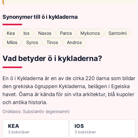
Synonymer till ö i kykladerna
Kea
Ios
Naxos
Paros
Mykonos
Santorini
Milos
Syros
Tinos
Andros
Vad betyder ö i kykladerna?
En ö i Kykladerna är en av de cirka 220 öarna som bildar
den grekiska ögruppen Kykladerna, belägen i Egeiska
havet. Öarna är kända för sin vita arkitektur, blå kupoler
och antika historia.
Ordklass: Substantiv (egennamn)
KEA
IOS
3 bokstäver
3 bokstäver