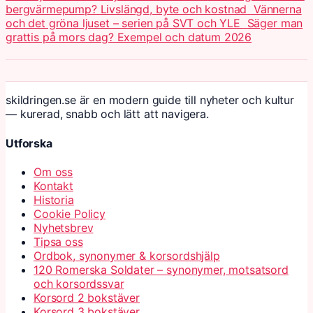
bergvärmepump? Livslängd, byte och kostnad
Vännerna
och det gröna ljuset – serien på SVT och YLE
Säger man
grattis på mors dag? Exempel och datum 2026
skildringen.se är en modern guide till nyheter och kultur
— kurerad, snabb och lätt att navigera.
Utforska
Om oss
Kontakt
Historia
Cookie Policy
Nyhetsbrev
Tipsa oss
Ordbok, synonymer & korsordshjälp
120 Romerska Soldater – synonymer, motsatsord
och korsordssvar
Korsord 2 bokstäver
Korsord 3 bokstäver