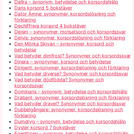
Dallra – synonym, betydelse och korsordshjälp
Dans korsord 5 bokstäver
Dator Ämne: synonymer, korsordslösning och
förklaring
Dechiffrera korsord 4 bokstäver
Deism – synonymer, motsatsord och korsordssvar
Delvis: synonymer, korsordslösning och förklaring
Den Mörka Skivan – synonymer, korsord och
betydelse
Vad betyder dimfrost? Synonymer och korsordssvar
Dinera – synonymer, korsord och betydelse
Dirigent: synonymer, korsordslösning och förklaring
Vad betyder diverse? Synonymer och korsordssvar
Vad betyder dödfödda? Synonymer och
korsordssvar
Dominans – synonym, betydelse och korsordshjälp
Drabant: synonymer, korsordslösning och förklaring
Vad betyder dravel? Synonymer och korsordssvar
Dubbelgångare: synonymer, korsordslösning och
förklaring
Dumdryg – synonym, betydelse och korsordshjälp
Dyster korsord 7 bokstäver
Egentligen – synonym, betydelse och korsordshjälp