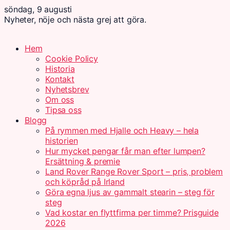
söndag, 9 augusti
Nyheter, nöje och nästa grej att göra.
Hem
Cookie Policy
Historia
Kontakt
Nyhetsbrev
Om oss
Tipsa oss
Blogg
På rymmen med Hjalle och Heavy – hela
historien
Hur mycket pengar får man efter lumpen?
Ersättning & premie
Land Rover Range Rover Sport – pris, problem
och köpråd på Irland
Göra egna ljus av gammalt stearin – steg för
steg
Vad kostar en flyttfirma per timme? Prisguide
2026