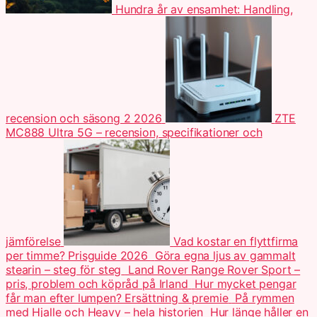
Hundra år av ensamhet: Handling,
recension och säsong 2 2026
ZTE
MC888 Ultra 5G – recension, specifikationer och
jämförelse
Vad kostar en flyttfirma
per timme? Prisguide 2026
Göra egna ljus av gammalt
stearin – steg för steg
Land Rover Range Rover Sport –
pris, problem och köpråd på Irland
Hur mycket pengar
får man efter lumpen? Ersättning & premie
På rymmen
med Hjalle och Heavy – hela historien
Hur länge håller en