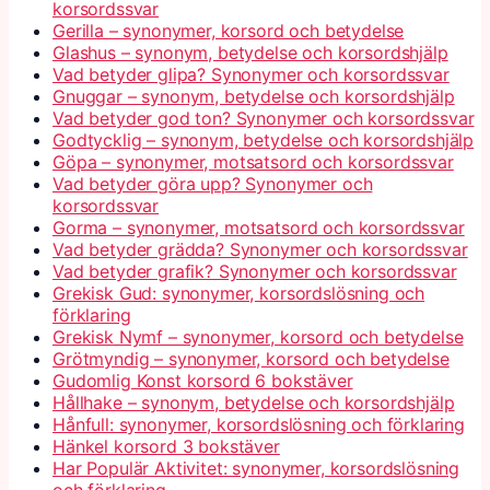
korsordssvar
Gerilla – synonymer, korsord och betydelse
Glashus – synonym, betydelse och korsordshjälp
Vad betyder glipa? Synonymer och korsordssvar
Gnuggar – synonym, betydelse och korsordshjälp
Vad betyder god ton? Synonymer och korsordssvar
Godtycklig – synonym, betydelse och korsordshjälp
Göpa – synonymer, motsatsord och korsordssvar
Vad betyder göra upp? Synonymer och
korsordssvar
Gorma – synonymer, motsatsord och korsordssvar
Vad betyder grädda? Synonymer och korsordssvar
Vad betyder grafik? Synonymer och korsordssvar
Grekisk Gud: synonymer, korsordslösning och
förklaring
Grekisk Nymf – synonymer, korsord och betydelse
Grötmyndig – synonymer, korsord och betydelse
Gudomlig Konst korsord 6 bokstäver
Hållhake – synonym, betydelse och korsordshjälp
Hånfull: synonymer, korsordslösning och förklaring
Hänkel korsord 3 bokstäver
Har Populär Aktivitet: synonymer, korsordslösning