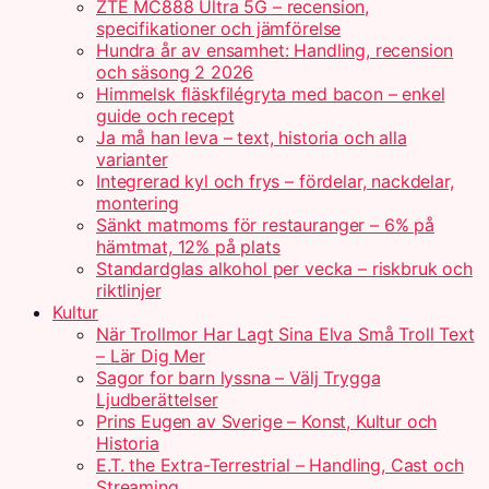
ZTE MC888 Ultra 5G – recension,
specifikationer och jämförelse
Hundra år av ensamhet: Handling, recension
och säsong 2 2026
Himmelsk fläskfilégryta med bacon – enkel
guide och recept
Ja må han leva – text, historia och alla
varianter
Integrerad kyl och frys – fördelar, nackdelar,
montering
Sänkt matmoms för restauranger – 6% på
hämtmat, 12% på plats
Standardglas alkohol per vecka – riskbruk och
riktlinjer
Kultur
När Trollmor Har Lagt Sina Elva Små Troll Text
– Lär Dig Mer
Sagor for barn lyssna – Välj Trygga
Ljudberättelser
Prins Eugen av Sverige – Konst, Kultur och
Historia
E.T. the Extra-Terrestrial – Handling, Cast och
Streaming