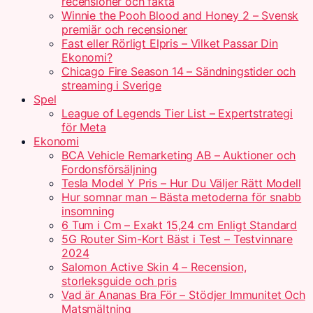
recensioner och fakta
Winnie the Pooh Blood and Honey 2 – Svensk
premiär och recensioner
Fast eller Rörligt Elpris – Vilket Passar Din
Ekonomi?
Chicago Fire Season 14 – Sändningstider och
streaming i Sverige
Spel
League of Legends Tier List – Expertstrategi
för Meta
Ekonomi
BCA Vehicle Remarketing AB – Auktioner och
Fordonsförsäljning
Tesla Model Y Pris – Hur Du Väljer Rätt Modell
Hur somnar man – Bästa metoderna för snabb
insomning
6 Tum i Cm – Exakt 15,24 cm Enligt Standard
5G Router Sim-Kort Bäst i Test – Testvinnare
2024
Salomon Active Skin 4 – Recension,
storleksguide och pris
Vad är Ananas Bra För – Stödjer Immunitet Och
Matsmältning