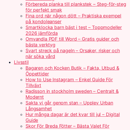
Förbereda planka till plankstek – Steg-för-steg
för perfekt smak
Fina ord när någon dött – Praktiska exempel
på kondoleanser
Smartklocka barn bäst i test – Toppmodeller
2026 jämförda
Omvandla PDF till Word – Gratis guider och
bästa verktyg
Svart streck på nageln – Orsaker, risker och
när söka vård
Livsstil
Bagaren och Kocken Butik – Fakta, Utbud &
Öppettider
How to Use Instagram – Enkel Guide För
Tillväxt
Radisson in stockholm sweden – Centralt &
Modernt
Sakta vi går genom stan – Upplev Urban
Långsamhet
Hur många dagar är det kvar till jul – Digital
Guide
Skor För Breda Fötter – Bästa Valet För