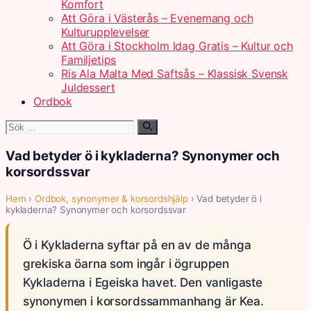
Komfort
Att Göra i Västerås – Evenemang och
Kulturupplevelser
Att Göra i Stockholm Idag Gratis – Kultur och
Familjetips
Ris Ala Malta Med Saftsås – Klassisk Svensk
Juldessert
Ordbok
Sök
efter:
Vad betyder ö i kykladerna? Synonymer och
korsordssvar
Hem
›
Ordbok, synonymer & korsordshjälp
› Vad betyder ö i
kykladerna? Synonymer och korsordssvar
Ö i Kykladerna syftar på en av de många
grekiska öarna som ingår i ögruppen
Kykladerna i Egeiska havet. Den vanligaste
synonymen i korsordssammanhang är Kea.