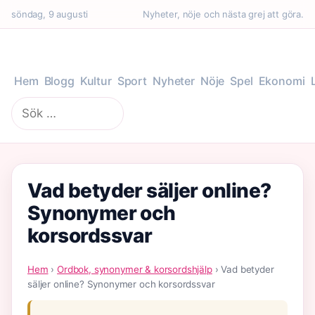
söndag, 9 augusti
Nyheter, nöje och nästa grej att göra.
Hem
Blogg
Kultur
Sport
Nyheter
Nöje
Spel
Ekonomi
Sök
efter:
Vad betyder säljer online?
Synonymer och
korsordssvar
Hem
›
Ordbok, synonymer & korsordshjälp
› Vad betyder
säljer online? Synonymer och korsordssvar