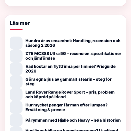
Läs mer
Hundra år av ensamhet: Handling, recension och
säsong 2 2026
ZTE MC888 Ultra 5G – recension, specifikationer
och jämförelse
Vad kostar en flyttfirma per timme? Prisguide
2026
Göra egna ljus av gammalt stearin – steg för
steg
Land Rover Range Rover Sport – pris, problem
och köpråd på Irland
Hur mycket pengar får man efter lumpen?
Ersättning & premie
På rymmen med Hjalle och Heavy – hela historien
Hur länge håller en bergvärmepump? Livslängd,