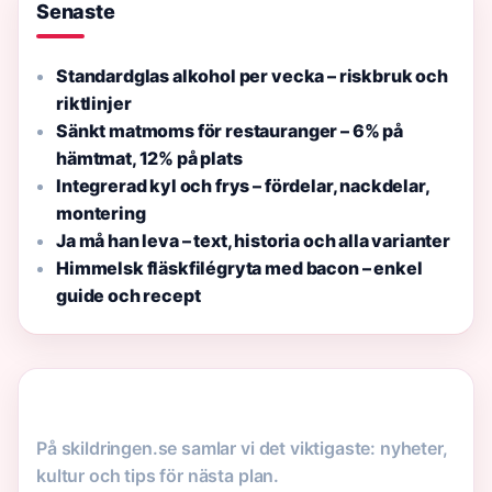
Senaste
Standardglas alkohol per vecka – riskbruk och
riktlinjer
Sänkt matmoms för restauranger – 6% på
hämtmat, 12% på plats
Integrerad kyl och frys – fördelar, nackdelar,
montering
Ja må han leva – text, historia och alla varianter
Himmelsk fläskfilégryta med bacon – enkel
guide och recept
På skildringen.se samlar vi det viktigaste: nyheter,
kultur och tips för nästa plan.