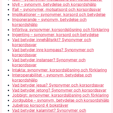
Idyll – synonym, betydelse och korsordshjälp
Ifall – synonymer, motsatsord och korsordssvar
Implikationer – synonymer, korsord och betydelse
Imponerande – synonym, betydelse och
korsordshjälp
Införliva: synonymer, korsordslösning och förklaring
Ingenting – synonymer, korsord och betydelse
Vad betyder innehållsrikt? Synonymer och
korsordssvar
Vad betyder inre kompass? Synonymer och
korsordssvar
Vad betyder instanser? Synonymer och
korsordssvar
Intakta: synonymer, korsordslösning och förklaring
Interoperabilitet – synonym, betydelse och
korsordshjälp
Vad betyder jesus? Synonymer och korsordssvar
Vad betyder jetong? Synonymer och korsordssvar
Jobbigt: synonymer, korsordslösning och förklaring
Jordgubbe – synonym, betydelse och korsordshjälp
Jubelrop korsord 4 bokstäver
Vad betyder kalamitet? Synonymer och