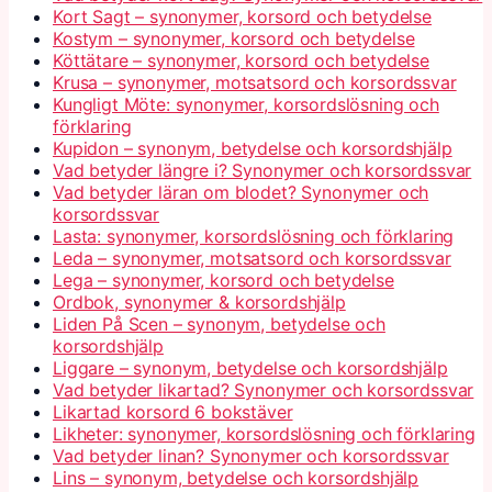
Kort Sagt – synonymer, korsord och betydelse
Kostym – synonymer, korsord och betydelse
Köttätare – synonymer, korsord och betydelse
Krusa – synonymer, motsatsord och korsordssvar
Kungligt Möte: synonymer, korsordslösning och
förklaring
Kupidon – synonym, betydelse och korsordshjälp
Vad betyder längre i? Synonymer och korsordssvar
Vad betyder läran om blodet? Synonymer och
korsordssvar
Lasta: synonymer, korsordslösning och förklaring
Leda – synonymer, motsatsord och korsordssvar
Lega – synonymer, korsord och betydelse
Ordbok, synonymer & korsordshjälp
Liden På Scen – synonym, betydelse och
korsordshjälp
Liggare – synonym, betydelse och korsordshjälp
Vad betyder likartad? Synonymer och korsordssvar
Likartad korsord 6 bokstäver
Likheter: synonymer, korsordslösning och förklaring
Vad betyder linan? Synonymer och korsordssvar
Lins – synonym, betydelse och korsordshjälp