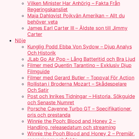
Vilken Minister Har Anhörig – Fakta Från
Regeringskansliet
Maja Dahlqvist Pojkvän Amerikan – Allt du
behöver veta
James Earl Carter III – Äldste son till Jimmy
Carter
Nöje
Kunglig Podd Ebba Von Sydow – Djup Analys
Och Historik
JLab Go Air Pop – Lång Batteritid och Bra Ljud
Filmer med Quentin Tarantino – Exklusiv Djup
Filmguide
Filmer med Gerard Butler – Toppval För Action
Rollistan i Broderna Mozart – Skådespelare
Och Satir
Post och Inrikes Tidningar – Historia, Sökguide
och Senaste Numret
Porsche Cayenne Turbo GT – Specifikationer,
pris och prestanda
Winnie the Pooh: Blood and Honey 2 –
Handling, releasedatum och streaming
Winnie the Pooh Blood and Honey 2 – Premiär,