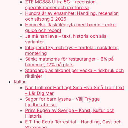
ZTE MC888 Ultra 5G – recension,
specifikationer och jämförelse
Hundra år av ensamhet: Handling, recension
och säsong 2 2026
Himmelsk fläskfilégryta med bacon – enkel
guide och recept
Ja må han leva – text, historia och alla
varianter
Integrerad kyl och frys – fördelar, nackdelar,
montering
Sänkt matmoms för restauranger – 6% på
hämtmat, 12% på plats
Standardglas alkohol per vecka – riskbruk och
riktlinjer
Kultur
När Trollmor Har Lagt Sina Elva Små Troll Text
– Lär Dig Mer
Sagor for barn lyssna – Välj Trygga
Ljudberättelser
Prins Eugen av Sverige – Konst, Kultur och
Historia
E.T. the Extra-Terrestrial – Handling, Cast och
Streaming