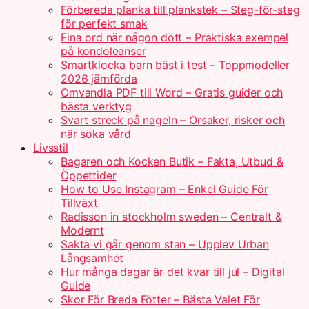
Förbereda planka till plankstek – Steg-för-steg
för perfekt smak
Fina ord när någon dött – Praktiska exempel
på kondoleanser
Smartklocka barn bäst i test – Toppmodeller
2026 jämförda
Omvandla PDF till Word – Gratis guider och
bästa verktyg
Svart streck på nageln – Orsaker, risker och
när söka vård
Livsstil
Bagaren och Kocken Butik – Fakta, Utbud &
Öppettider
How to Use Instagram – Enkel Guide För
Tillväxt
Radisson in stockholm sweden – Centralt &
Modernt
Sakta vi går genom stan – Upplev Urban
Långsamhet
Hur många dagar är det kvar till jul – Digital
Guide
Skor För Breda Fötter – Bästa Valet För