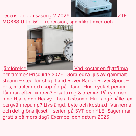
recension och säsong 2 2026
ZTE
MC888 Ultra 5G – recension, specifikationer och
jämförelse
Vad kostar en flyttfirma
per timme? Prisguide 2026
Göra egna ljus av gammalt
stearin – steg för steg
Land Rover Range Rover Sport –
pris, problem och köpråd på Irland
Hur mycket pengar
får man efter lumpen? Ersättning & premie
På rymmen
med Hjalle och Heavy – hela historien
Hur länge håller en
bergvärmepump? Livslängd, byte och kostnad
Vännerna
och det gröna ljuset – serien på SVT och YLE
Säger man
grattis på mors dag? Exempel och datum 2026