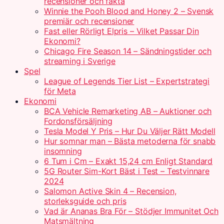
recensioner och fakta
Winnie the Pooh Blood and Honey 2 – Svensk
premiär och recensioner
Fast eller Rörligt Elpris – Vilket Passar Din
Ekonomi?
Chicago Fire Season 14 – Sändningstider och
streaming i Sverige
Spel
League of Legends Tier List – Expertstrategi
för Meta
Ekonomi
BCA Vehicle Remarketing AB – Auktioner och
Fordonsförsäljning
Tesla Model Y Pris – Hur Du Väljer Rätt Modell
Hur somnar man – Bästa metoderna för snabb
insomning
6 Tum i Cm – Exakt 15,24 cm Enligt Standard
5G Router Sim-Kort Bäst i Test – Testvinnare
2024
Salomon Active Skin 4 – Recension,
storleksguide och pris
Vad är Ananas Bra För – Stödjer Immunitet Och
Matsmältning