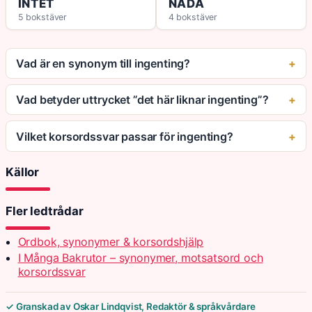
INTET
NADA
5 bokstäver
4 bokstäver
Vad är en synonym till ingenting?
Vad betyder uttrycket ”det här liknar ingenting”?
Vilket korsordssvar passar för ingenting?
Källor
Fler ledtrådar
Ordbok, synonymer & korsordshjälp
I Många Bakrutor – synonymer, motsatsord och
korsordssvar
✓ Granskad av Oskar Lindqvist, Redaktör & språkvårdare