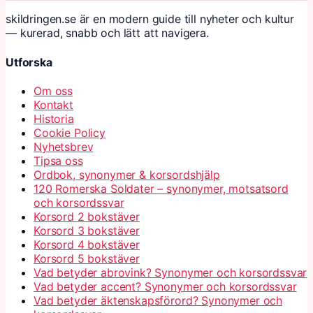
skildringen.se är en modern guide till nyheter och kultur
— kurerad, snabb och lätt att navigera.
Utforska
Om oss
Kontakt
Historia
Cookie Policy
Nyhetsbrev
Tipsa oss
Ordbok, synonymer & korsordshjälp
120 Romerska Soldater – synonymer, motsatsord
och korsordssvar
Korsord 2 bokstäver
Korsord 3 bokstäver
Korsord 4 bokstäver
Korsord 5 bokstäver
Vad betyder abrovink? Synonymer och korsordssvar
Vad betyder accent? Synonymer och korsordssvar
Vad betyder äktenskapsförord? Synonymer och