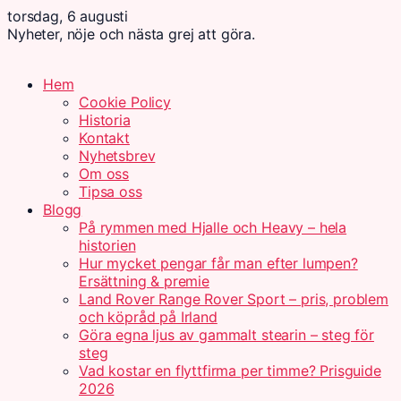
torsdag, 6 augusti
Nyheter, nöje och nästa grej att göra.
Hem
Cookie Policy
Historia
Kontakt
Nyhetsbrev
Om oss
Tipsa oss
Blogg
På rymmen med Hjalle och Heavy – hela
historien
Hur mycket pengar får man efter lumpen?
Ersättning & premie
Land Rover Range Rover Sport – pris, problem
och köpråd på Irland
Göra egna ljus av gammalt stearin – steg för
steg
Vad kostar en flyttfirma per timme? Prisguide
2026