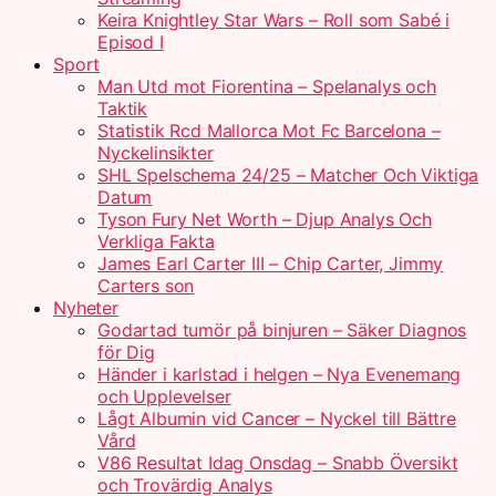
Keira Knightley Star Wars – Roll som Sabé i
Episod I
Sport
Man Utd mot Fiorentina – Spelanalys och
Taktik
Statistik Rcd Mallorca Mot Fc Barcelona –
Nyckelinsikter
SHL Spelschema 24/25 – Matcher Och Viktiga
Datum
Tyson Fury Net Worth – Djup Analys Och
Verkliga Fakta
James Earl Carter III – Chip Carter, Jimmy
Carters son
Nyheter
Godartad tumör på binjuren – Säker Diagnos
för Dig
Händer i karlstad i helgen – Nya Evenemang
och Upplevelser
Lågt Albumin vid Cancer – Nyckel till Bättre
Vård
V86 Resultat Idag Onsdag – Snabb Översikt
och Trovärdig Analys