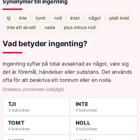
Synonymer till ingenting
tji
inte
tomt
noll
intet
något
platt intet
inte ett skvatt
nada
plus minus noll
Vad betyder ingenting?
Ingenting syftar på total avsaknad av något, vare sig
det är föremål, händelser eller substans. Det används
ofta för att beskriva ett tomrum eller en nolla.
Ordklass: pronomen (oböjligt)
TJI
INTE
3 bokstäver
4 bokstäver
TOMT
NOLL
4 bokstäver
4 bokstäver