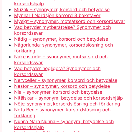
korsordshjälp
Muzak – synonymer, korsord och betydelse
Mynnar I Nordsjön korsord 3 bokstäver
Mysigt – synonymer, motsatsord och korsordssvar
Vad betyder mytberättelse? Synonymer och
korsordssvar
Nådig – synonymer, korsord och betydelse
Någorlunda: synonymer, korsordslösning och
förklaring
Nakenstudie – synonymer, motsatsord och
korsordssvar
Vad betyder negligera? Synonymer och
korsordssvar
Nervceller – synonymer, korsord och betydelse
Nestor – synonymer, korsord och betydelse
Nia – synonymer, korsord och betydelse
Nitälskar – synonym, betydelse och korsordshjälp
Nöje: synonymer, korsordslösning och förklaring
Nota Bene: synonymer, korsordslösning och
förklaring
Nunna Nära Nunna – synonym, betydelse och
korsordshjälp