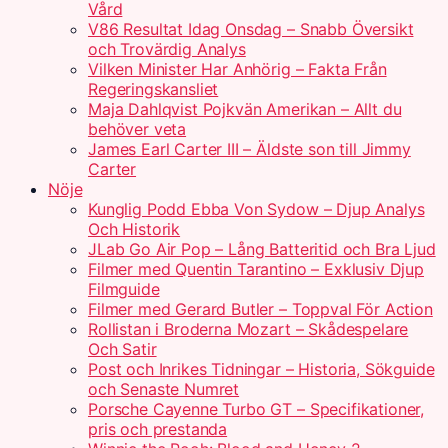
Vård
V86 Resultat Idag Onsdag – Snabb Översikt
och Trovärdig Analys
Vilken Minister Har Anhörig – Fakta Från
Regeringskansliet
Maja Dahlqvist Pojkvän Amerikan – Allt du
behöver veta
James Earl Carter III – Äldste son till Jimmy
Carter
Nöje
Kunglig Podd Ebba Von Sydow – Djup Analys
Och Historik
JLab Go Air Pop – Lång Batteritid och Bra Ljud
Filmer med Quentin Tarantino – Exklusiv Djup
Filmguide
Filmer med Gerard Butler – Toppval För Action
Rollistan i Broderna Mozart – Skådespelare
Och Satir
Post och Inrikes Tidningar – Historia, Sökguide
och Senaste Numret
Porsche Cayenne Turbo GT – Specifikationer,
pris och prestanda