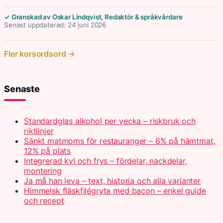
✓ Granskad av Oskar Lindqvist, Redaktör & språkvårdare
Senast uppdaterad: 24 juni 2026
Fler korsordsord →
Senaste
Standardglas alkohol per vecka – riskbruk och
riktlinjer
Sänkt matmoms för restauranger – 6% på hämtmat,
12% på plats
Integrerad kyl och frys – fördelar, nackdelar,
montering
Ja må han leva – text, historia och alla varianter
Himmelsk fläskfilégryta med bacon – enkel guide
och recept