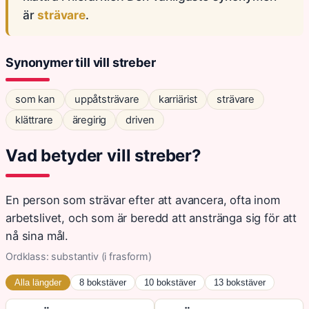
är
strävare
.
Synonymer till vill streber
som kan
uppåtsträvare
karriärist
strävare
klättrare
äregirig
driven
Vad betyder vill streber?
En person som strävar efter att avancera, ofta inom
arbetslivet, och som är beredd att anstränga sig för att
nå sina mål.
Ordklass: substantiv (i frasform)
Alla längder
8 bokstäver
10 bokstäver
13 bokstäver