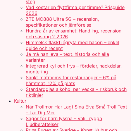
steg
Vad kostar en flyttfirma per timme? Prisguide
2026
ZTE MC888 Ultra 5G – recension,
specifikationer och jämförelse
Hundra år av ensamhet: Handling, recension
och säsong 2 2026
Himmelsk fläskfilégryta med bacon – enkel
guide och recept
Ja må han leva – text, historia och alla
varianter
Integrerad kyl och frys – fördelar, nackdelar,
montering
Sänkt matmoms för restauranger – 6% på
hämtmat, 12% på plats
Standardglas alkohol per vecka – riskbruk och
riktlinjer
Kultur
När Trollmor Har Lagt Sina Elva Små Troll Text
– Lär Dig Mer
Sagor for barn lyssna – Välj Trygga
Ljudberättelser
Prins Eugen av Sverige – Konst, Kultur och