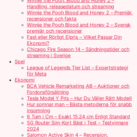
Winnie the Pooh: Blood and Honey 2 –
Handling, releasedatum och streaming
Winnie the Pooh Blood and Honey 2 – Premiär,
recensioner och fakta
Winnie the Pooh Blood and Honey 2 – Svensk
premiär och recensioner
Fast eller Rörligt Elpris – Vilket Passar Din
Ekonomi?
Chicago Fire Season 14 – Sändningstider och
streaming i Sverige
Spel
League of Legends Tier List – Expertstrategi
för Meta
Ekonomi
BCA Vehicle Remarketing AB – Auktioner och
Fordonsförsäljning
Tesla Model Y Pris – Hur Du Väljer Rätt Modell
Hur somnar man – Bästa metoderna för snabb
insomning
6 Tum i Cm – Exakt 15,24 cm Enligt Standard
5G Router Sim-Kort Bäst i Test – Testvinnare
2024
Salomon Active Skin 4 – Recension,