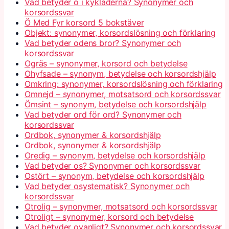
Vad betyder ö i kykladerna? Synonymer och
korsordssvar
Ö Med Fyr korsord 5 bokstäver
Objekt: synonymer, korsordslösning och förklaring
Vad betyder odens bror? Synonymer och
korsordssvar
Ogräs – synonymer, korsord och betydelse
Ohyfsade – synonym, betydelse och korsordshjälp
Omkring: synonymer, korsordslösning och förklaring
Omnejd – synonymer, motsatsord och korsordssvar
Ömsint – synonym, betydelse och korsordshjälp
Vad betyder ord för ord? Synonymer och
korsordssvar
Ordbok, synonymer & korsordshjälp
Ordbok, synonymer & korsordshjälp
Oredig – synonym, betydelse och korsordshjälp
Vad betyder os? Synonymer och korsordssvar
Ostört – synonym, betydelse och korsordshjälp
Vad betyder osystematisk? Synonymer och
korsordssvar
Otrolig – synonymer, motsatsord och korsordssvar
Otroligt – synonymer, korsord och betydelse
Vad betyder ovanligt? Synonymer och korsordssvar