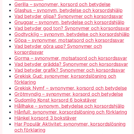
Gerilla – synonymer, korsord och betydelse
Glashus – synonym, betydelse och korsordshjälp
Vad betyder glipa? Synonymer och korsordssvar
Gnuggar – synonym, betydelse och korsordshjälp
Vad betyder god ton? Synonymer och korsordssvar
Godtycklig – synonym, betydelse och korsordshjälp
Göpa – synonymer, motsatsord och korsordssvar
Vad betyder göra upp? Synonymer och
korsordssvar
Gorma – synonymer, motsatsord och korsordssvar
Vad betyder grädda? Synonymer och korsordssvar
Vad betyder grafik? Synonymer och korsordssvar
Grekisk Gud: synonymer, korsordslösning och
förklaring
Grekisk Nymf – synonymer, korsord och betydelse
Grötmyndig – synonymer, korsord och betydelse
Gudomlig Konst korsord 6 bokstäver
Hållhake – synonym, betydelse och korsordshjälp
Hånfull: synonymer, korsordslösning och förklaring
Hänkel korsord 3 bokstäver
Har Populär Aktivitet: synonymer, korsordslösning
och förklaring