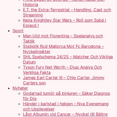
Historia
E.T. the Extra-Terrestrial – Handling, Cast och
Streaming
Keira Knightley Star Wars – Roll som Sabé i
Episod I
Sport
Man Utd mot Fiorentina – Spelanalys och
Taktik
Statistik Rcd Mallorca Mot Fc Barcelona –
Nyckelinsikter
SHL Spelschema 24/25 – Matcher Och Viktiga
Datum
Tyson Fury Net Worth – Djup Analys Och
Verkliga Fakta
James Earl Carter III – Chip Carter, Jimmy
Carters son
Nyheter
Godartad tumör på binjuren – Säker Diagnos
för Dig
Händer i karlstad i helgen – Nya Evenemang
och Upplevelser
Lågt Albumin vid Cancer – Nyckel till Bättre