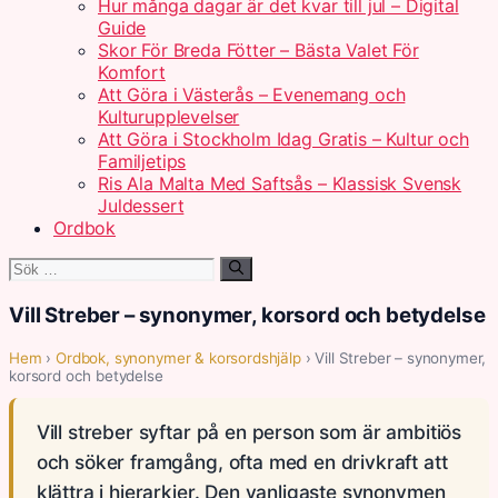
Hur många dagar är det kvar till jul – Digital
Guide
Skor För Breda Fötter – Bästa Valet För
Komfort
Att Göra i Västerås – Evenemang och
Kulturupplevelser
Att Göra i Stockholm Idag Gratis – Kultur och
Familjetips
Ris Ala Malta Med Saftsås – Klassisk Svensk
Juldessert
Ordbok
Sök
efter:
Vill Streber – synonymer, korsord och betydelse
Hem
›
Ordbok, synonymer & korsordshjälp
› Vill Streber – synonymer,
korsord och betydelse
Vill streber syftar på en person som är ambitiös
och söker framgång, ofta med en drivkraft att
klättra i hierarkier. Den vanligaste synonymen