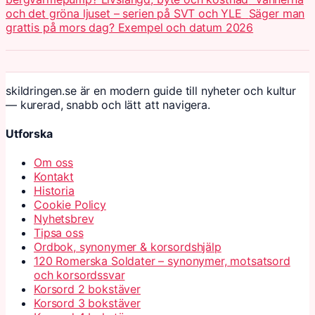
och det gröna ljuset – serien på SVT och YLE
Säger man
grattis på mors dag? Exempel och datum 2026
skildringen.se är en modern guide till nyheter och kultur
— kurerad, snabb och lätt att navigera.
Utforska
Om oss
Kontakt
Historia
Cookie Policy
Nyhetsbrev
Tipsa oss
Ordbok, synonymer & korsordshjälp
120 Romerska Soldater – synonymer, motsatsord
och korsordssvar
Korsord 2 bokstäver
Korsord 3 bokstäver