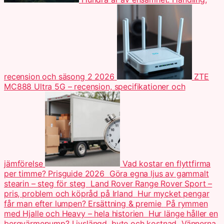
recension och säsong 2 2026
ZTE
MC888 Ultra 5G – recension, specifikationer och
jämförelse
Vad kostar en flyttfirma
per timme? Prisguide 2026
Göra egna ljus av gammalt
stearin – steg för steg
Land Rover Range Rover Sport –
pris, problem och köpråd på Irland
Hur mycket pengar
får man efter lumpen? Ersättning & premie
På rymmen
med Hjalle och Heavy – hela historien
Hur länge håller en
bergvärmepump? Livslängd, byte och kostnad
Vännerna