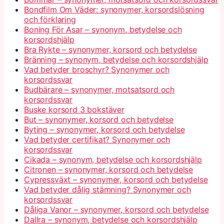
Bondfilm Om Väder: synonymer, korsordslösning
och förklaring
Boning För Asar – synonym, betydelse och
korsordshjälp
Bra Rykte – synonymer, korsord och betydelse
Bränning – synonym, betydelse och korsordshjälp
Vad betyder broschyr? Synonymer och
korsordssvar
Budbärare – synonymer, motsatsord och
korsordssvar
Buske korsord 3 bokstäver
But – synonymer, korsord och betydelse
Byting – synonymer, korsord och betydelse
Vad betyder certifikat? Synonymer och
korsordssvar
Cikada – synonym, betydelse och korsordshjälp
Citronen – synonymer, korsord och betydelse
Cypressväxt – synonymer, korsord och betydelse
Vad betyder dålig stämning? Synonymer och
korsordssvar
Dåliga Vanor – synonymer, korsord och betydelse
Dallra – synonym, betydelse och korsordshjälp