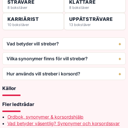
STRÄVARE
KLÄTTARE
8 bokstäver
8 bokstäver
KARRIÄRIST
UPPÅTSTRÄVARE
10 bokstäver
13 bokstäver
Vad betyder vill streber?
Vilka synonymer finns för vill streber?
Hur används vill streber i korsord?
Källor
Fler ledtrådar
Ordbok, synonymer & korsordshjälp
Vad betyder väsentlig? Synonymer och korsordssvar