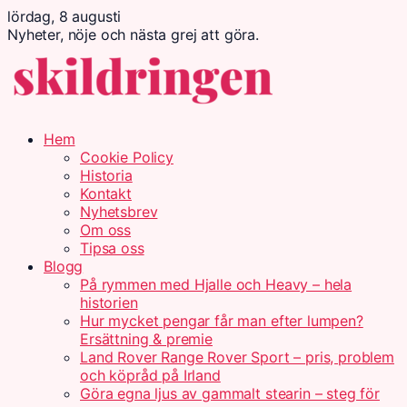
lördag, 8 augusti
Nyheter, nöje och nästa grej att göra.
Hem
Cookie Policy
Historia
Kontakt
Nyhetsbrev
Om oss
Tipsa oss
Blogg
På rymmen med Hjalle och Heavy – hela
historien
Hur mycket pengar får man efter lumpen?
Ersättning & premie
Land Rover Range Rover Sport – pris, problem
och köpråd på Irland
Göra egna ljus av gammalt stearin – steg för