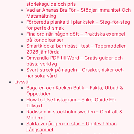
storleksguide och pris
Vad är Ananas Bra För – Stödjer Immunitet Och
Matsmältning
Förbereda planka till plankstek – Steg-för-steg
för perfekt smak
Fina ord när någon dött – Praktiska exempel
på kondoleanser
Smartklocka barn bäst i test – Toppmodeller
2026 jämförda
Omvandla PDF till Word – Gratis guider och
bästa verktyg
Svart streck på nageln – Orsaker, risker och
när söka vård
Livsstil
Bagaren och Kocken Butik – Fakta, Utbud &
Öppettider
How to Use Instagram – Enkel Guide För
Tillväxt
Radisson in stockholm sweden – Centralt &
Modernt
Sakta vi går genom stan – Upplev Urban
Långsamhet