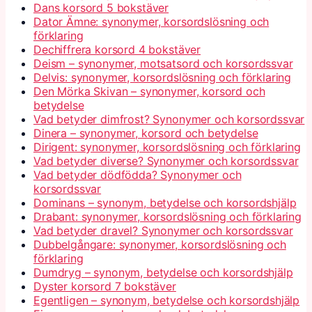
Dans korsord 5 bokstäver
Dator Ämne: synonymer, korsordslösning och
förklaring
Dechiffrera korsord 4 bokstäver
Deism – synonymer, motsatsord och korsordssvar
Delvis: synonymer, korsordslösning och förklaring
Den Mörka Skivan – synonymer, korsord och
betydelse
Vad betyder dimfrost? Synonymer och korsordssvar
Dinera – synonymer, korsord och betydelse
Dirigent: synonymer, korsordslösning och förklaring
Vad betyder diverse? Synonymer och korsordssvar
Vad betyder dödfödda? Synonymer och
korsordssvar
Dominans – synonym, betydelse och korsordshjälp
Drabant: synonymer, korsordslösning och förklaring
Vad betyder dravel? Synonymer och korsordssvar
Dubbelgångare: synonymer, korsordslösning och
förklaring
Dumdryg – synonym, betydelse och korsordshjälp
Dyster korsord 7 bokstäver
Egentligen – synonym, betydelse och korsordshjälp