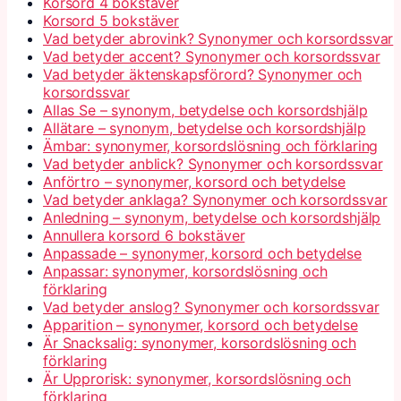
Korsord 4 bokstäver
Korsord 5 bokstäver
Vad betyder abrovink? Synonymer och korsordssvar
Vad betyder accent? Synonymer och korsordssvar
Vad betyder äktenskapsförord? Synonymer och
korsordssvar
Allas Se – synonym, betydelse och korsordshjälp
Allätare – synonym, betydelse och korsordshjälp
Ämbar: synonymer, korsordslösning och förklaring
Vad betyder anblick? Synonymer och korsordssvar
Anförtro – synonymer, korsord och betydelse
Vad betyder anklaga? Synonymer och korsordssvar
Anledning – synonym, betydelse och korsordshjälp
Annullera korsord 6 bokstäver
Anpassade – synonymer, korsord och betydelse
Anpassar: synonymer, korsordslösning och
förklaring
Vad betyder anslog? Synonymer och korsordssvar
Apparition – synonymer, korsord och betydelse
Är Snacksalig: synonymer, korsordslösning och
förklaring
Är Upprorisk: synonymer, korsordslösning och
förklaring