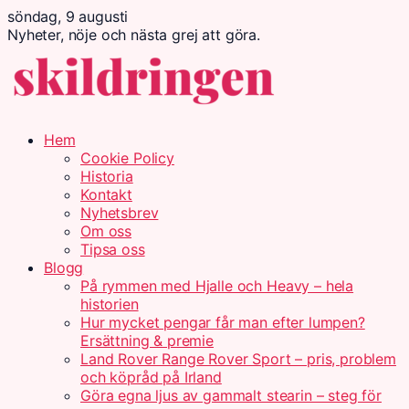
söndag, 9 augusti
Nyheter, nöje och nästa grej att göra.
Hem
Cookie Policy
Historia
Kontakt
Nyhetsbrev
Om oss
Tipsa oss
Blogg
På rymmen med Hjalle och Heavy – hela
historien
Hur mycket pengar får man efter lumpen?
Ersättning & premie
Land Rover Range Rover Sport – pris, problem
och köpråd på Irland
Göra egna ljus av gammalt stearin – steg för