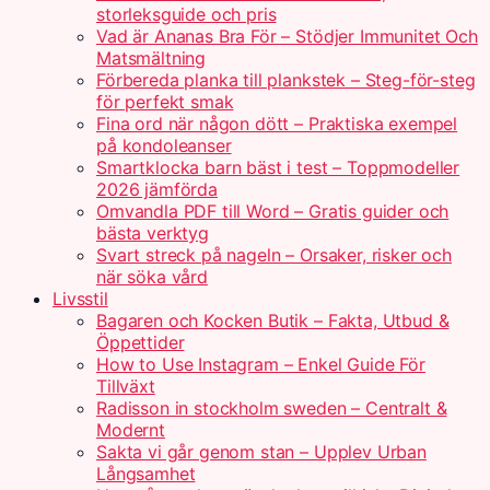
storleksguide och pris
Vad är Ananas Bra För – Stödjer Immunitet Och
Matsmältning
Förbereda planka till plankstek – Steg-för-steg
för perfekt smak
Fina ord när någon dött – Praktiska exempel
på kondoleanser
Smartklocka barn bäst i test – Toppmodeller
2026 jämförda
Omvandla PDF till Word – Gratis guider och
bästa verktyg
Svart streck på nageln – Orsaker, risker och
när söka vård
Livsstil
Bagaren och Kocken Butik – Fakta, Utbud &
Öppettider
How to Use Instagram – Enkel Guide För
Tillväxt
Radisson in stockholm sweden – Centralt &
Modernt
Sakta vi går genom stan – Upplev Urban
Långsamhet