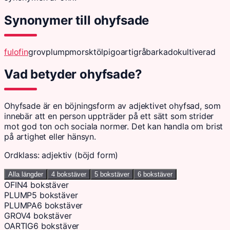
Synonymer till ohyfsade
ful
ofin
grov
plump
morsk
tölpig
oartig
råbarkad
okultiverad
Vad betyder ohyfsade?
Ohyfsade är en böjningsform av adjektivet ohyfsad, som
innebär att en person uppträder på ett sätt som strider
mot god ton och sociala normer. Det kan handla om brist
på artighet eller hänsyn.
Ordklass: adjektiv (böjd form)
Alla längder
4 bokstäver
5 bokstäver
6 bokstäver
OFIN
4 bokstäver
PLUMP
5 bokstäver
PLUMPA
6 bokstäver
GROV
4 bokstäver
OARTIG
6 bokstäver