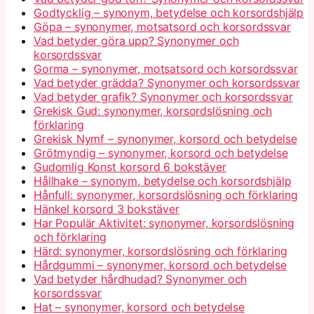
Godtycklig – synonym, betydelse och korsordshjälp
Göpa – synonymer, motsatsord och korsordssvar
Vad betyder göra upp? Synonymer och
korsordssvar
Gorma – synonymer, motsatsord och korsordssvar
Vad betyder grädda? Synonymer och korsordssvar
Vad betyder grafik? Synonymer och korsordssvar
Grekisk Gud: synonymer, korsordslösning och
förklaring
Grekisk Nymf – synonymer, korsord och betydelse
Grötmyndig – synonymer, korsord och betydelse
Gudomlig Konst korsord 6 bokstäver
Hållhake – synonym, betydelse och korsordshjälp
Hånfull: synonymer, korsordslösning och förklaring
Hänkel korsord 3 bokstäver
Har Populär Aktivitet: synonymer, korsordslösning
och förklaring
Härd: synonymer, korsordslösning och förklaring
Hårdgummi – synonymer, korsord och betydelse
Vad betyder hårdhudad? Synonymer och
korsordssvar
Hat – synonymer, korsord och betydelse