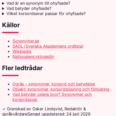
Vad är en synonym till ohyfsade?
Vad betyder ohyfsade?
Vilket korsordssvar passar för ohyfsade?
Källor
Synonymer.se
SAOL (Svenska Akademiens ordlista)
Wikipedia
Nationalencyklopedin
Fler ledtrådar
Ogräs – synonymer, korsord och betydelse
Objekt: synonymer, korsordslösning och förklaring
Vad betyder odens bror? Synonymer och
korsordssvar
✓ Granskad av Oskar Lindqvist, Redaktör &
språkvårdare
Senast uppdaterad: 24 juni 2026