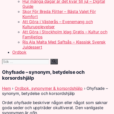
Hur många dagar är det kvar till jul – Digital
Guide
Skor För Breda Fötter – Bästa Valet För
Komfort
Att Göra i Västerås – Evenemang och
Kulturupplevelser
Att Göra i Stockholm Idag Gratis – Kultur och
Familjetips
Ris Ala Malta Med Saftsås – Klassisk Svensk
Juldessert
Ordbok
Sök
efter:
Ohyfsade – synonym, betydelse och
korsordshjälp
Hem
›
Ordbok, synonymer & korsordshjälp
› Ohyfsade –
synonym, betydelse och korsordshjälp
Ordet
ohyfsade
beskriver någon eller något som saknar
goda seder och uppträder okultiverat. Den vanligaste
synonymen är
ofin
.