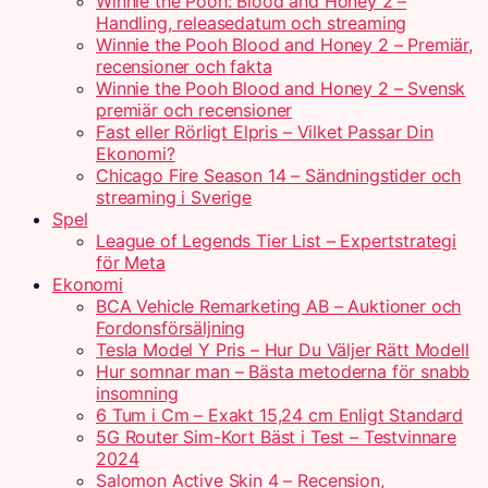
Winnie the Pooh: Blood and Honey 2 –
Handling, releasedatum och streaming
Winnie the Pooh Blood and Honey 2 – Premiär,
recensioner och fakta
Winnie the Pooh Blood and Honey 2 – Svensk
premiär och recensioner
Fast eller Rörligt Elpris – Vilket Passar Din
Ekonomi?
Chicago Fire Season 14 – Sändningstider och
streaming i Sverige
Spel
League of Legends Tier List – Expertstrategi
för Meta
Ekonomi
BCA Vehicle Remarketing AB – Auktioner och
Fordonsförsäljning
Tesla Model Y Pris – Hur Du Väljer Rätt Modell
Hur somnar man – Bästa metoderna för snabb
insomning
6 Tum i Cm – Exakt 15,24 cm Enligt Standard
5G Router Sim-Kort Bäst i Test – Testvinnare
2024
Salomon Active Skin 4 – Recension,