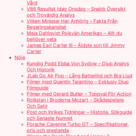
Vård
V86 Resultat Idag Onsdag – Snabb Översikt
och Trovärdig Analys
Vilken Minister Har Anhörig – Fakta Från
Regeringskansliet
Maja Dahlqvist Pojkvän Amerikan – Allt du
behöver veta
James Earl Carter III – Äldste son till Jimmy
Carter
Nöje
Kunglig Podd Ebba Von Sydow – Djup Analys
Och Historik
JLab Go Air Pop – Lång Batteritid och Bra Ljud
Filmer med Quentin Tarantino – Exklusiv Djup
Filmguide
Filmer med Gerard Butler – Toppval För Action
Rollistan i Broderna Mozart – Skådespelare
Och Satir
Post och Inrikes Tidningar – Historia, Sökguide
och Senaste Numret
Porsche Cayenne Turbo GT – Specifikationer,
pris och prestanda