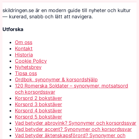
skildringen.se är en modern guide till nyheter och kultur
— kurerad, snabb och lätt att navigera.
Utforska
Om oss
Kontakt
Historia
Cookie Policy
Nyhetsbrev
Tipsa oss
Ordbok, synonymer & korsordshjälp
120 Romerska Soldater – synonymer, motsatsord
och korsordssvar
Korsord 2 bokstäver
Korsord 3 bokstäver
Korsord 4 bokstäver
Korsord 5 bokstäver
Vad betyder abrovink? Synonymer och korsordssvar
Vad betyder accent? Synonymer och korsordssvar
Vad betyder äktenskapsförord? Synonymer och