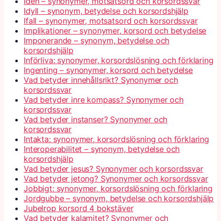
Iden – synonymer, motsatsord och korsordssvar
Idyll – synonym, betydelse och korsordshjälp
Ifall – synonymer, motsatsord och korsordssvar
Implikationer – synonymer, korsord och betydelse
Imponerande – synonym, betydelse och
korsordshjälp
Införliva: synonymer, korsordslösning och förklaring
Ingenting – synonymer, korsord och betydelse
Vad betyder innehållsrikt? Synonymer och
korsordssvar
Vad betyder inre kompass? Synonymer och
korsordssvar
Vad betyder instanser? Synonymer och
korsordssvar
Intakta: synonymer, korsordslösning och förklaring
Interoperabilitet – synonym, betydelse och
korsordshjälp
Vad betyder jesus? Synonymer och korsordssvar
Vad betyder jetong? Synonymer och korsordssvar
Jobbigt: synonymer, korsordslösning och förklaring
Jordgubbe – synonym, betydelse och korsordshjälp
Jubelrop korsord 4 bokstäver
Vad betyder kalamitet? Synonymer och