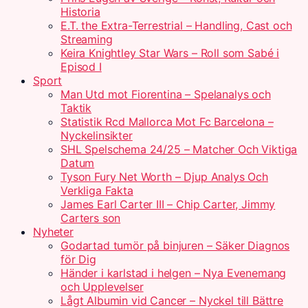
Historia
E.T. the Extra-Terrestrial – Handling, Cast och
Streaming
Keira Knightley Star Wars – Roll som Sabé i
Episod I
Sport
Man Utd mot Fiorentina – Spelanalys och
Taktik
Statistik Rcd Mallorca Mot Fc Barcelona –
Nyckelinsikter
SHL Spelschema 24/25 – Matcher Och Viktiga
Datum
Tyson Fury Net Worth – Djup Analys Och
Verkliga Fakta
James Earl Carter III – Chip Carter, Jimmy
Carters son
Nyheter
Godartad tumör på binjuren – Säker Diagnos
för Dig
Händer i karlstad i helgen – Nya Evenemang
och Upplevelser
Lågt Albumin vid Cancer – Nyckel till Bättre