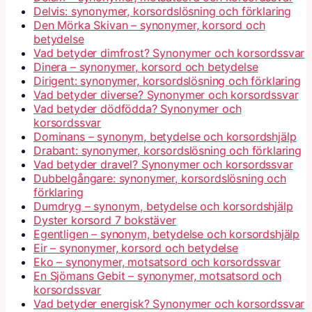
Delvis: synonymer, korsordslösning och förklaring
Den Mörka Skivan – synonymer, korsord och
betydelse
Vad betyder dimfrost? Synonymer och korsordssvar
Dinera – synonymer, korsord och betydelse
Dirigent: synonymer, korsordslösning och förklaring
Vad betyder diverse? Synonymer och korsordssvar
Vad betyder dödfödda? Synonymer och
korsordssvar
Dominans – synonym, betydelse och korsordshjälp
Drabant: synonymer, korsordslösning och förklaring
Vad betyder dravel? Synonymer och korsordssvar
Dubbelgångare: synonymer, korsordslösning och
förklaring
Dumdryg – synonym, betydelse och korsordshjälp
Dyster korsord 7 bokstäver
Egentligen – synonym, betydelse och korsordshjälp
Eir – synonymer, korsord och betydelse
Eko – synonymer, motsatsord och korsordssvar
En Sjömans Gebit – synonymer, motsatsord och
korsordssvar
Vad betyder energisk? Synonymer och korsordssvar