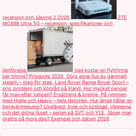
recension och säsong 2 2026
ZTE
MC888 Ultra 5G – recension, specifikationer och
jämförelse
Vad kostar en flyttfirma
per timme? Prisguide 2026
Göra egna ljus av gammalt
stearin – steg för steg
Land Rover Range Rover Sport –
pris, problem och köpråd på Irland
Hur mycket pengar
får man efter lumpen? Ersättning & premie
På rymmen
med Hjalle och Heavy – hela historien
Hur länge håller en
bergvärmepump? Livslängd, byte och kostnad
Vännerna
och det gröna ljuset – serien på SVT och YLE
Säger man
grattis på mors dag? Exempel och datum 2026