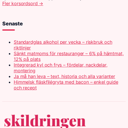
Fler korsordsord →
Senaste
Standardglas alkohol per vecka – riskbruk och
riktlinjer
Sänkt matmoms för restauranger – 6% på hämtmat,
12% på plats
Integrerad kyl och frys – fördelar, nackdelar,
montering
Ja må han leva – text, historia och alla varianter
Himmelsk fläskfilégryta med bacon – enkel guide
och recept