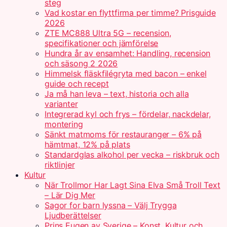
steg
Vad kostar en flyttfirma per timme? Prisguide
2026
ZTE MC888 Ultra 5G – recension,
specifikationer och jämförelse
Hundra år av ensamhet: Handling, recension
och säsong 2 2026
Himmelsk fläskfilégryta med bacon – enkel
guide och recept
Ja må han leva – text, historia och alla
varianter
Integrerad kyl och frys – fördelar, nackdelar,
montering
Sänkt matmoms för restauranger – 6% på
hämtmat, 12% på plats
Standardglas alkohol per vecka – riskbruk och
riktlinjer
Kultur
När Trollmor Har Lagt Sina Elva Små Troll Text
– Lär Dig Mer
Sagor for barn lyssna – Välj Trygga
Ljudberättelser
Prins Eugen av Sverige – Konst, Kultur och