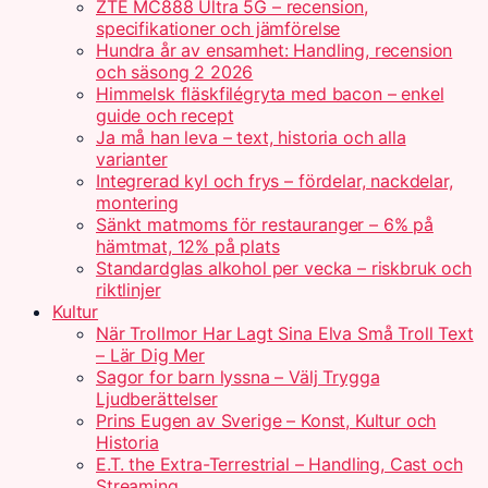
ZTE MC888 Ultra 5G – recension,
specifikationer och jämförelse
Hundra år av ensamhet: Handling, recension
och säsong 2 2026
Himmelsk fläskfilégryta med bacon – enkel
guide och recept
Ja må han leva – text, historia och alla
varianter
Integrerad kyl och frys – fördelar, nackdelar,
montering
Sänkt matmoms för restauranger – 6% på
hämtmat, 12% på plats
Standardglas alkohol per vecka – riskbruk och
riktlinjer
Kultur
När Trollmor Har Lagt Sina Elva Små Troll Text
– Lär Dig Mer
Sagor for barn lyssna – Välj Trygga
Ljudberättelser
Prins Eugen av Sverige – Konst, Kultur och
Historia
E.T. the Extra-Terrestrial – Handling, Cast och
Streaming