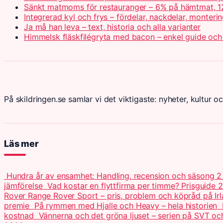
Sänkt matmoms för restauranger – 6% på hämtmat, 1
Integrerad kyl och frys – fördelar, nackdelar, monteri
Ja må han leva – text, historia och alla varianter
Himmelsk fläskfilégryta med bacon – enkel guide och
På skildringen.se samlar vi det viktigaste: nyheter, kultur oc
Läs mer
Hundra år av ensamhet: Handling, recension och säsong 
jämförelse
Vad kostar en flyttfirma per timme? Prisguide 
Rover Range Rover Sport – pris, problem och köpråd på Ir
premie
På rymmen med Hjalle och Heavy – hela historien
kostnad
Vännerna och det gröna ljuset – serien på SVT o