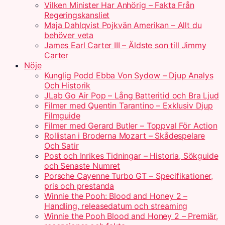
Vilken Minister Har Anhörig – Fakta Från
Regeringskansliet
Maja Dahlqvist Pojkvän Amerikan – Allt du
behöver veta
James Earl Carter III – Äldste son till Jimmy
Carter
Nöje
Kunglig Podd Ebba Von Sydow – Djup Analys
Och Historik
JLab Go Air Pop – Lång Batteritid och Bra Ljud
Filmer med Quentin Tarantino – Exklusiv Djup
Filmguide
Filmer med Gerard Butler – Toppval För Action
Rollistan i Broderna Mozart – Skådespelare
Och Satir
Post och Inrikes Tidningar – Historia, Sökguide
och Senaste Numret
Porsche Cayenne Turbo GT – Specifikationer,
pris och prestanda
Winnie the Pooh: Blood and Honey 2 –
Handling, releasedatum och streaming
Winnie the Pooh Blood and Honey 2 – Premiär,