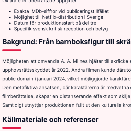
Oklara eller obekräftade uppgifter
Exakta IMDb-siffror vid publiceringstillfället
Möjlighet till Netflix-distribution i Sverige
Datum för produktionsstart på del tre
Specifik svensk kritisk reception och betyg
Bakgrund: Från barnboksfigur till sk
Möjligheten att omvandla A. A. Milnes hjältar till skräck
upphovsrättsskyddet år 2022. Andra filmen kunde därutöv
public domain i januari 2024, vilket möjliggjorde karaktä
Den metafiktiva ansatsen, där karaktärerna är medvetna 
filmberättelse, skapar en distanserande effekt som skiljer
Samtidigt utnyttjar produktionen fullt ut den kulturella 
Källmateriale och referenser