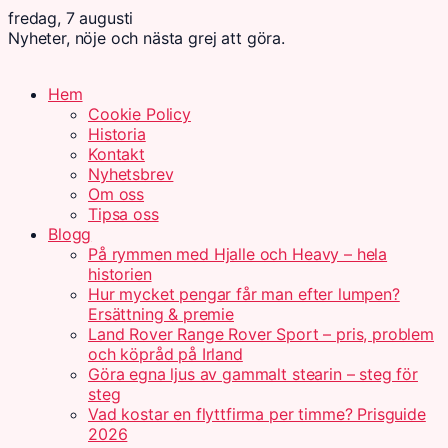
fredag, 7 augusti
Nyheter, nöje och nästa grej att göra.
Hem
Cookie Policy
Historia
Kontakt
Nyhetsbrev
Om oss
Tipsa oss
Blogg
På rymmen med Hjalle och Heavy – hela
historien
Hur mycket pengar får man efter lumpen?
Ersättning & premie
Land Rover Range Rover Sport – pris, problem
och köpråd på Irland
Göra egna ljus av gammalt stearin – steg för
steg
Vad kostar en flyttfirma per timme? Prisguide
2026