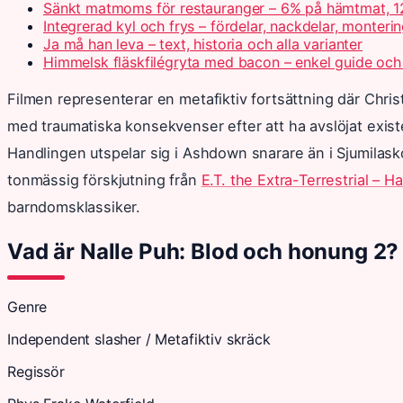
Sänkt matmoms för restauranger – 6% på hämtmat, 1
Integrerad kyl och frys – fördelar, nackdelar, monteri
Ja må han leva – text, historia och alla varianter
Himmelsk fläskfilégryta med bacon – enkel guide och
Filmen representerar en metafiktiv fortsättning där Chri
med traumatiska konsekvenser efter att ha avslöjat exi
Handlingen utspelar sig i Ashdown snarare än i Sjumilask
tonmässig förskjutning från
E.T. the Extra-Terrestrial – 
barndomsklassiker.
Vad är Nalle Puh: Blod och honung 2?
Genre
Independent slasher / Metafiktiv skräck
Regissör