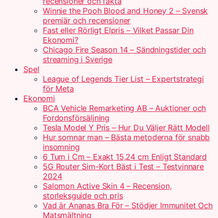
recensioner och fakta
Winnie the Pooh Blood and Honey 2 – Svensk
premiär och recensioner
Fast eller Rörligt Elpris – Vilket Passar Din
Ekonomi?
Chicago Fire Season 14 – Sändningstider och
streaming i Sverige
Spel
League of Legends Tier List – Expertstrategi
för Meta
Ekonomi
BCA Vehicle Remarketing AB – Auktioner och
Fordonsförsäljning
Tesla Model Y Pris – Hur Du Väljer Rätt Modell
Hur somnar man – Bästa metoderna för snabb
insomning
6 Tum i Cm – Exakt 15,24 cm Enligt Standard
5G Router Sim-Kort Bäst i Test – Testvinnare
2024
Salomon Active Skin 4 – Recension,
storleksguide och pris
Vad är Ananas Bra För – Stödjer Immunitet Och
Matsmältning