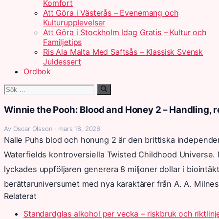
Komfort
Att Göra i Västerås – Evenemang och
Kulturupplevelser
Att Göra i Stockholm Idag Gratis – Kultur och
Familjetips
Ris Ala Malta Med Saftsås – Klassisk Svensk
Juldessert
Ordbok
Sök
efter:
Winnie the Pooh: Blood and Honey 2 – Handling,
Av Oscar Olsson · mars 18, 2026
Nalle Puhs blod och honung 2 är den brittiska independe
Waterfields kontroversiella Twisted Childhood Universe.
lyckades uppföljaren generera 8 miljoner dollar i bioint
berättaruniversumet med nya karaktärer från A. A. Milnes
Relaterat
Standardglas alkohol per vecka – riskbruk och riktlinj