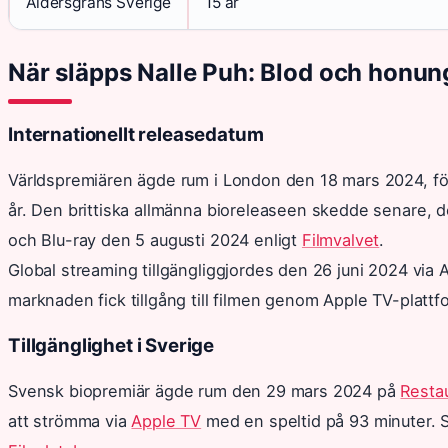
Åldersgräns Sverige
15 år
När släpps Nalle Puh: Blod och honun
Internationellt releasedatum
Världspremiären ägde rum i London den 18 mars 2024, f
år. Den brittiska allmänna bioreleaseen skedde senare, 
och Blu-ray den 5 augusti 2024 enligt
Filmvalvet
.
Global streaming tillgängliggjordes den 26 juni 2024 v
marknaden fick tillgång till filmen genom Apple TV-plattf
Tillgänglighet i Sverige
Svensk biopremiär ägde rum den 29 mars 2024 på
Resta
att strömma via
Apple TV
med en speltid på 93 minuter. Sv