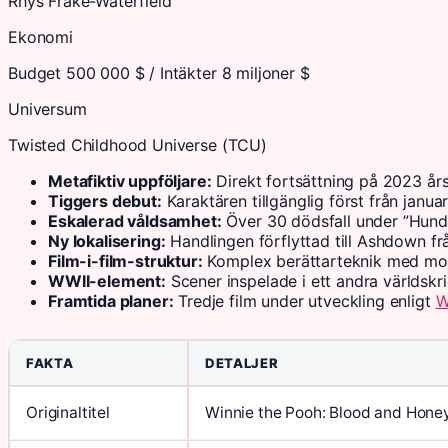
Rhys Frake-Waterfield
Ekonomi
Budget 500 000 $ / Intäkter 8 miljoner $
Universum
Twisted Childhood Universe (TCU)
Metafiktiv uppföljare:
Direkt fortsättning på 2023 års
Tiggers debut:
Karaktären tillgänglig först från janu
Eskalerad våldsamhet:
Över 30 dödsfall under ”Hund
Ny lokalisering:
Handlingen förflyttad till Ashdown f
Film-i-film-struktur:
Komplex berättarteknik med mo
WWII-element:
Scener inspelade i ett andra världskr
Framtida planer:
Tredje film under utveckling enligt
W
FAKTA
DETALJER
Originaltitel
Winnie the Pooh: Blood and Hone