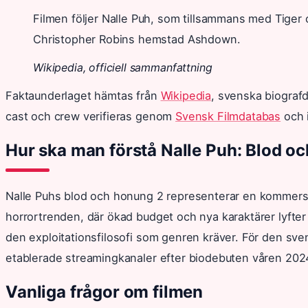
Filmen följer Nalle Puh, som tillsammans med Tiger 
Christopher Robins hemstad Ashdown.
Wikipedia, officiell sammanfattning
Faktaunderlaget hämtas från
Wikipedia
, svenska biograf
cast och crew verifieras genom
Svensk Filmdatabas
och i
Hur ska man förstå Nalle Puh: Blod o
Nalle Puhs blod och honung 2 representerar en kommersie
horrortrenden, där ökad budget och nya karaktärer lyfte
den exploitationsfilosofi som genren kräver. För den svens
etablerade streamingkanaler efter biodebuten våren 202
Vanliga frågor om filmen