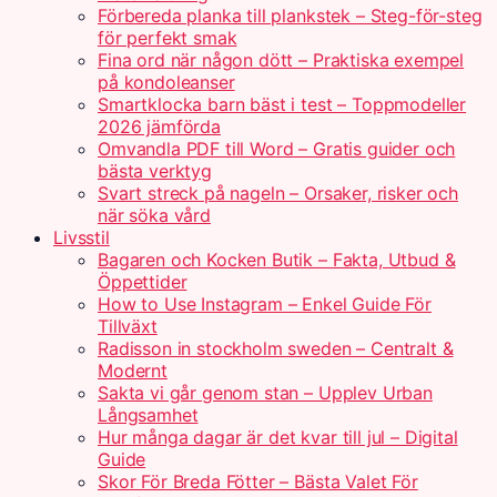
Förbereda planka till plankstek – Steg-för-steg
för perfekt smak
Fina ord när någon dött – Praktiska exempel
på kondoleanser
Smartklocka barn bäst i test – Toppmodeller
2026 jämförda
Omvandla PDF till Word – Gratis guider och
bästa verktyg
Svart streck på nageln – Orsaker, risker och
när söka vård
Livsstil
Bagaren och Kocken Butik – Fakta, Utbud &
Öppettider
How to Use Instagram – Enkel Guide För
Tillväxt
Radisson in stockholm sweden – Centralt &
Modernt
Sakta vi går genom stan – Upplev Urban
Långsamhet
Hur många dagar är det kvar till jul – Digital
Guide
Skor För Breda Fötter – Bästa Valet För