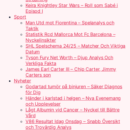
Keira Knightley Star Wars – Roll som Sabé i
Episod I
Sport
Man Utd mot Fiorentina – Spelanalys och
Taktik
Statistik Rcd Mallorca Mot Fc Barcelona –
Nyckelinsikter
SHL Spelschema 24/25 – Matcher Och Viktiga
Datum
Tyson Fury Net Worth – Djup Analys Och
Verkliga Fakta
James Earl Carter III – Chip Carter, Jimmy
Carters son
Nyheter
Godartad tumör på binjuren – Säker Diagnos
för Dig
Händer i karlstad i helgen – Nya Evenemang
och Upplevelser
Lågt Albumin vid Cancer – Nyckel till Bättre
Vård
V86 Resultat Idag Onsdag – Snabb Översikt
och Trovärdig Analys