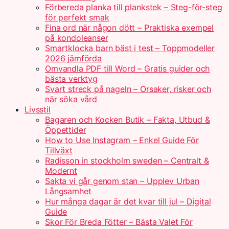
Förbereda planka till plankstek – Steg-för-steg
för perfekt smak
Fina ord när någon dött – Praktiska exempel
på kondoleanser
Smartklocka barn bäst i test – Toppmodeller
2026 jämförda
Omvandla PDF till Word – Gratis guider och
bästa verktyg
Svart streck på nageln – Orsaker, risker och
när söka vård
Livsstil
Bagaren och Kocken Butik – Fakta, Utbud &
Öppettider
How to Use Instagram – Enkel Guide För
Tillväxt
Radisson in stockholm sweden – Centralt &
Modernt
Sakta vi går genom stan – Upplev Urban
Långsamhet
Hur många dagar är det kvar till jul – Digital
Guide
Skor För Breda Fötter – Bästa Valet För