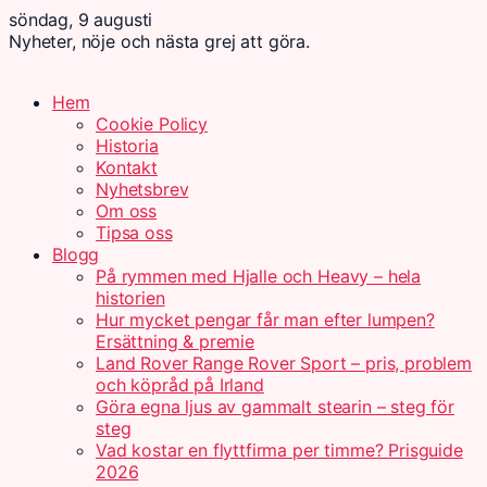
söndag, 9 augusti
Nyheter, nöje och nästa grej att göra.
Hem
Cookie Policy
Historia
Kontakt
Nyhetsbrev
Om oss
Tipsa oss
Blogg
På rymmen med Hjalle och Heavy – hela
historien
Hur mycket pengar får man efter lumpen?
Ersättning & premie
Land Rover Range Rover Sport – pris, problem
och köpråd på Irland
Göra egna ljus av gammalt stearin – steg för
steg
Vad kostar en flyttfirma per timme? Prisguide
2026