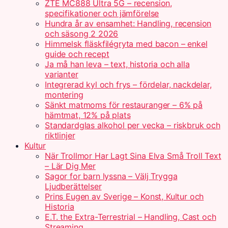
ZTE MC888 Ultra 5G – recension,
specifikationer och jämförelse
Hundra år av ensamhet: Handling, recension
och säsong 2 2026
Himmelsk fläskfilégryta med bacon – enkel
guide och recept
Ja må han leva – text, historia och alla
varianter
Integrerad kyl och frys – fördelar, nackdelar,
montering
Sänkt matmoms för restauranger – 6% på
hämtmat, 12% på plats
Standardglas alkohol per vecka – riskbruk och
riktlinjer
Kultur
När Trollmor Har Lagt Sina Elva Små Troll Text
– Lär Dig Mer
Sagor for barn lyssna – Välj Trygga
Ljudberättelser
Prins Eugen av Sverige – Konst, Kultur och
Historia
E.T. the Extra-Terrestrial – Handling, Cast och
Streaming