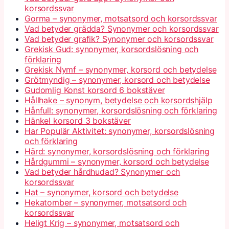
korsordssvar
Gorma – synonymer, motsatsord och korsordssvar
Vad betyder grädda? Synonymer och korsordssvar
Vad betyder grafik? Synonymer och korsordssvar
Grekisk Gud: synonymer, korsordslösning och
förklaring
Grekisk Nymf – synonymer, korsord och betydelse
Grötmyndig – synonymer, korsord och betydelse
Gudomlig Konst korsord 6 bokstäver
Hållhake – synonym, betydelse och korsordshjälp
Hånfull: synonymer, korsordslösning och förklaring
Hänkel korsord 3 bokstäver
Har Populär Aktivitet: synonymer, korsordslösning
och förklaring
Härd: synonymer, korsordslösning och förklaring
Hårdgummi – synonymer, korsord och betydelse
Vad betyder hårdhudad? Synonymer och
korsordssvar
Hat – synonymer, korsord och betydelse
Hekatomber – synonymer, motsatsord och
korsordssvar
Heligt Krig – synonymer, motsatsord och