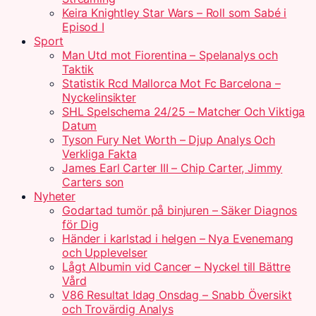
Keira Knightley Star Wars – Roll som Sabé i
Episod I
Sport
Man Utd mot Fiorentina – Spelanalys och
Taktik
Statistik Rcd Mallorca Mot Fc Barcelona –
Nyckelinsikter
SHL Spelschema 24/25 – Matcher Och Viktiga
Datum
Tyson Fury Net Worth – Djup Analys Och
Verkliga Fakta
James Earl Carter III – Chip Carter, Jimmy
Carters son
Nyheter
Godartad tumör på binjuren – Säker Diagnos
för Dig
Händer i karlstad i helgen – Nya Evenemang
och Upplevelser
Lågt Albumin vid Cancer – Nyckel till Bättre
Vård
V86 Resultat Idag Onsdag – Snabb Översikt
och Trovärdig Analys