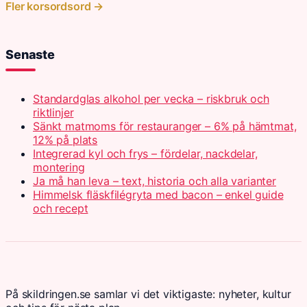
Fler korsordsord →
Senaste
Standardglas alkohol per vecka – riskbruk och
riktlinjer
Sänkt matmoms för restauranger – 6% på hämtmat,
12% på plats
Integrerad kyl och frys – fördelar, nackdelar,
montering
Ja må han leva – text, historia och alla varianter
Himmelsk fläskfilégryta med bacon – enkel guide
och recept
På skildringen.se samlar vi det viktigaste: nyheter, kultur