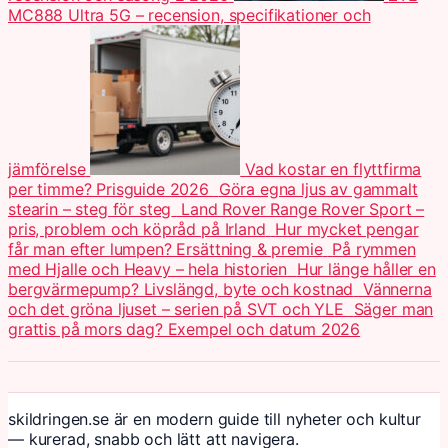
MC888 Ultra 5G – recension, specifikationer och
jämförelse
Vad kostar en flyttfirma
per timme? Prisguide 2026
Göra egna ljus av gammalt
stearin – steg för steg
Land Rover Range Rover Sport –
pris, problem och köpråd på Irland
Hur mycket pengar
får man efter lumpen? Ersättning & premie
På rymmen
med Hjalle och Heavy – hela historien
Hur länge håller en
bergvärmepump? Livslängd, byte och kostnad
Vännerna
och det gröna ljuset – serien på SVT och YLE
Säger man
grattis på mors dag? Exempel och datum 2026
skildringen.se är en modern guide till nyheter och kultur
— kurerad, snabb och lätt att navigera.