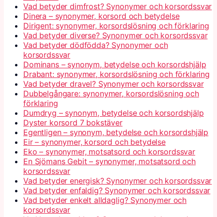
Vad betyder dimfrost? Synonymer och korsordssvar
Dinera – synonymer, korsord och betydelse
Dirigent: synonymer, korsordslösning och förklaring
Vad betyder diverse? Synonymer och korsordssvar
Vad betyder dödfödda? Synonymer och
korsordssvar
Dominans – synonym, betydelse och korsordshjälp
Drabant: synonymer, korsordslösning och förklaring
Vad betyder dravel? Synonymer och korsordssvar
Dubbelgångare: synonymer, korsordslösning och
förklaring
Dumdryg – synonym, betydelse och korsordshjälp
Dyster korsord 7 bokstäver
Egentligen – synonym, betydelse och korsordshjälp
Eir – synonymer, korsord och betydelse
Eko – synonymer, motsatsord och korsordssvar
En Sjömans Gebit – synonymer, motsatsord och
korsordssvar
Vad betyder energisk? Synonymer och korsordssvar
Vad betyder enfaldig? Synonymer och korsordssvar
Vad betyder enkelt alldaglig? Synonymer och
korsordssvar