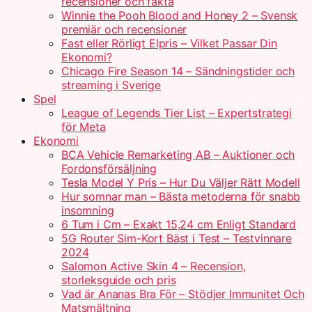
recensioner och fakta
Winnie the Pooh Blood and Honey 2 – Svensk
premiär och recensioner
Fast eller Rörligt Elpris – Vilket Passar Din
Ekonomi?
Chicago Fire Season 14 – Sändningstider och
streaming i Sverige
Spel
League of Legends Tier List – Expertstrategi
för Meta
Ekonomi
BCA Vehicle Remarketing AB – Auktioner och
Fordonsförsäljning
Tesla Model Y Pris – Hur Du Väljer Rätt Modell
Hur somnar man – Bästa metoderna för snabb
insomning
6 Tum i Cm – Exakt 15,24 cm Enligt Standard
5G Router Sim-Kort Bäst i Test – Testvinnare
2024
Salomon Active Skin 4 – Recension,
storleksguide och pris
Vad är Ananas Bra För – Stödjer Immunitet Och
Matsmältning