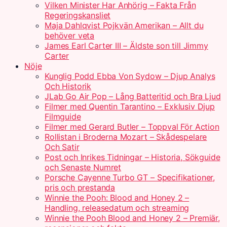
Vilken Minister Har Anhörig – Fakta Från
Regeringskansliet
Maja Dahlqvist Pojkvän Amerikan – Allt du
behöver veta
James Earl Carter III – Äldste son till Jimmy
Carter
Nöje
Kunglig Podd Ebba Von Sydow – Djup Analys
Och Historik
JLab Go Air Pop – Lång Batteritid och Bra Ljud
Filmer med Quentin Tarantino – Exklusiv Djup
Filmguide
Filmer med Gerard Butler – Toppval För Action
Rollistan i Broderna Mozart – Skådespelare
Och Satir
Post och Inrikes Tidningar – Historia, Sökguide
och Senaste Numret
Porsche Cayenne Turbo GT – Specifikationer,
pris och prestanda
Winnie the Pooh: Blood and Honey 2 –
Handling, releasedatum och streaming
Winnie the Pooh Blood and Honey 2 – Premiär,