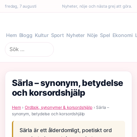
fredag, 7 augusti
Nyheter, nöje och nästa grej att göra.
Hem
Blogg
Kultur
Sport
Nyheter
Nöje
Spel
Ekonomi
Sök
efter:
Särla – synonym, betydelse
och korsordshjälp
Hem
›
Ordbok, synonymer & korsordshjälp
› Särla –
synonym, betydelse och korsordshjälp
Särla är ett ålderdomligt, poetiskt ord