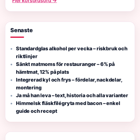
Fler korsordsord →
Senaste
Standardglas alkohol per vecka – riskbruk och
riktlinjer
Sänkt matmoms för restauranger – 6% på
hämtmat, 12% på plats
Integrerad kyl och frys – fördelar, nackdelar,
montering
Ja må han leva – text, historia och alla varianter
Himmelsk fläskfilégryta med bacon – enkel
guide och recept