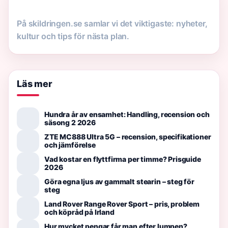
På skildringen.se samlar vi det viktigaste: nyheter,
kultur och tips för nästa plan.
Läs mer
Hundra år av ensamhet: Handling, recension och
säsong 2 2026
ZTE MC888 Ultra 5G – recension, specifikationer
och jämförelse
Vad kostar en flyttfirma per timme? Prisguide
2026
Göra egna ljus av gammalt stearin – steg för
steg
Land Rover Range Rover Sport – pris, problem
och köpråd på Irland
Hur mycket pengar får man efter lumpen?