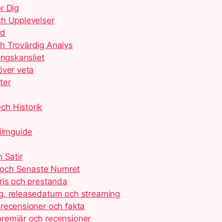
r Dig
ch Upplevelser
rd
h Trovärdig Analys
ingskansliet
över veta
ter
ch Historik
Filmguide
 Satir
e och Senaste Numret
ris och prestanda
g, releasedatum och streaming
recensioner och fakta
remiär och recensioner