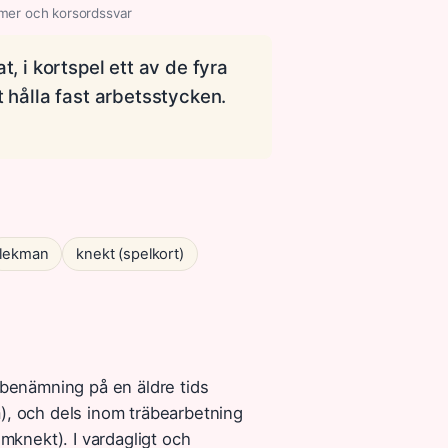
mer och korsordssvar
t, i kortspel ett av de fyra
t hålla fast arbetsstycken.
lekman
knekt (spelkort)
benämning på en äldre tids
m), och dels inom träbearbetning
imknekt). I vardagligt och