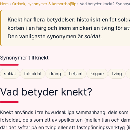
Hem
›
Ordbok, synonymer & korsordshjälp
› Vad betyder knekt? Synony
Knekt har flera betydelser: historiskt en fot solda
korten i en färg och inom snickeri en tving för at
Den vanligaste synonymen är
soldat
.
Synonymer till knekt
soldat
fotsoldat
dräng
betjänt
krigare
tving
Vad betyder knekt?
Knekt används i tre huvudsakliga sammanhang: dels som 
fotsoldat, dels som ett av spelkorten (mellan tian och da
där det syftar på en tving eller ett fastspänningsverktyg (l