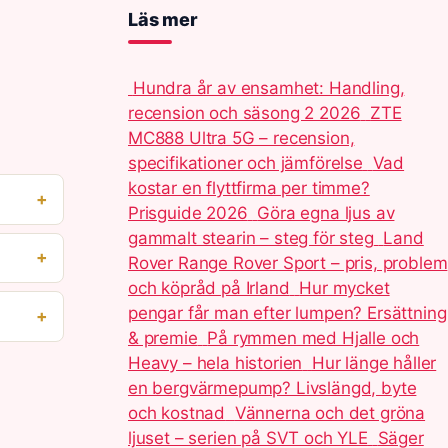
Läs mer
Hundra år av ensamhet: Handling,
recension och säsong 2 2026
ZTE
MC888 Ultra 5G – recension,
specifikationer och jämförelse
Vad
kostar en flyttfirma per timme?
Prisguide 2026
Göra egna ljus av
gammalt stearin – steg för steg
Land
Rover Range Rover Sport – pris, problem
och köpråd på Irland
Hur mycket
pengar får man efter lumpen? Ersättning
& premie
På rymmen med Hjalle och
Heavy – hela historien
Hur länge håller
en bergvärmepump? Livslängd, byte
och kostnad
Vännerna och det gröna
ljuset – serien på SVT och YLE
Säger