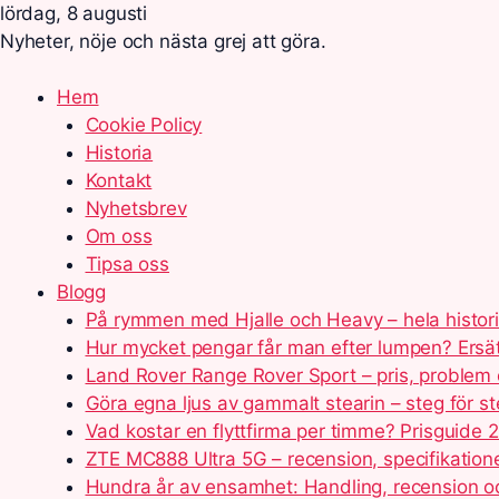
lördag, 8 augusti
Nyheter, nöje och nästa grej att göra.
Hem
Cookie Policy
Historia
Kontakt
Nyhetsbrev
Om oss
Tipsa oss
Blogg
På rymmen med Hjalle och Heavy – hela histor
Hur mycket pengar får man efter lumpen? Ersä
Land Rover Range Rover Sport – pris, problem 
Göra egna ljus av gammalt stearin – steg för s
Vad kostar en flyttfirma per timme? Prisguide 
ZTE MC888 Ultra 5G – recension, specifikation
Hundra år av ensamhet: Handling, recension 