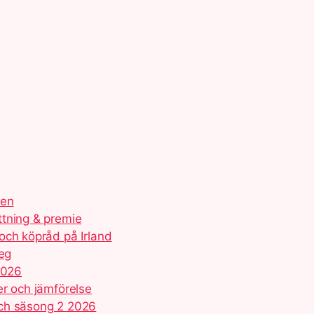
ien
ttning & premie
och köpråd på Irland
teg
2026
er och jämförelse
och säsong 2 2026