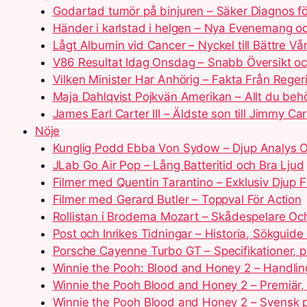
Godartad tumör på binjuren – Säker Diagnos fö
Händer i karlstad i helgen – Nya Evenemang o
Lågt Albumin vid Cancer – Nyckel till Bättre Vå
V86 Resultat Idag Onsdag – Snabb Översikt oc
Vilken Minister Har Anhörig – Fakta Från Reger
Maja Dahlqvist Pojkvän Amerikan – Allt du beh
James Earl Carter III – Äldste son till Jimmy Car
Nöje
Kunglig Podd Ebba Von Sydow – Djup Analys O
JLab Go Air Pop – Lång Batteritid och Bra Ljud
Filmer med Quentin Tarantino – Exklusiv Djup 
Filmer med Gerard Butler – Toppval För Action
Rollistan i Broderna Mozart – Skådespelare Och
Post och Inrikes Tidningar – Historia, Sökguid
Porsche Cayenne Turbo GT – Specifikationer, p
Winnie the Pooh: Blood and Honey 2 – Handlin
Winnie the Pooh Blood and Honey 2 – Premiär, 
Winnie the Pooh Blood and Honey 2 – Svensk p