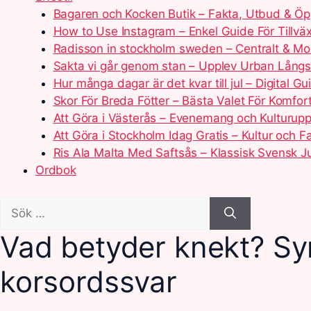
Bagaren och Kocken Butik – Fakta, Utbud & Öp
How to Use Instagram – Enkel Guide För Tillväx
Radisson in stockholm sweden – Centralt & Mo
Sakta vi går genom stan – Upplev Urban Lång
Hur många dagar är det kvar till jul – Digital Gu
Skor För Breda Fötter – Bästa Valet För Komfor
Att Göra i Västerås – Evenemang och Kulturupp
Att Göra i Stockholm Idag Gratis – Kultur och Fa
Ris Ala Malta Med Saftsås – Klassisk Svensk J
Ordbok
Sök
efter:
Vad betyder knekt? S
korsordssvar