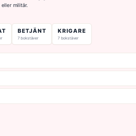
ler militär.
AT
BETJÄNT
KRIGARE
er
7 bokstäver
7 bokstäver