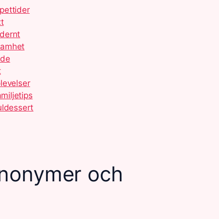
pettider
t
dernt
samhet
ide
t
levelser
miljetips
uldessert
ynonymer och