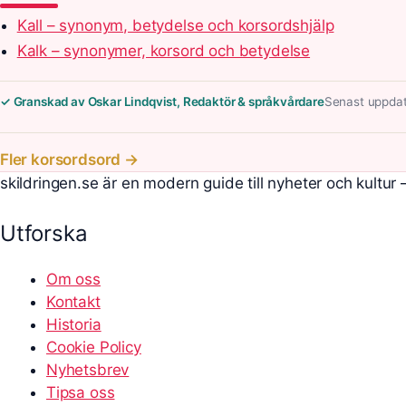
Kall – synonym, betydelse och korsordshjälp
Kalk – synonymer, korsord och betydelse
✓ Granskad av Oskar Lindqvist, Redaktör & språkvårdare
Senast uppdat
Fler korsordsord →
skildringen.se är en modern guide till nyheter och kultur
Utforska
Om oss
Kontakt
Historia
Cookie Policy
Nyhetsbrev
Tipsa oss