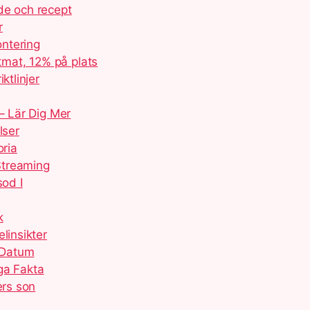
de och recept
r
ontering
mat, 12% på plats
ktlinjer
– Lär Dig Mer
lser
oria
 Streaming
sod I
k
linsikter
 Datum
ga Fakta
ers son