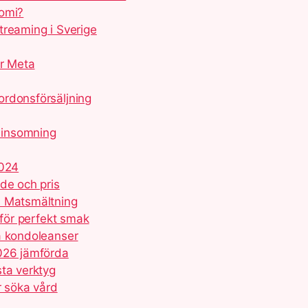
nomi?
treaming i Sverige
ör Meta
ordonsförsäljning
 insomning
2024
de och pris
h Matsmältning
 för perfekt smak
å kondoleanser
2026 jämförda
sta verktyg
r söka vård