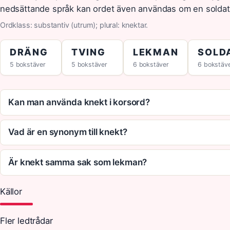
nedsättande språk kan ordet även användas om en soldat el
Ordklass: substantiv (utrum); plural: knektar.
DRÄNG
TVING
LEKMAN
SOLD
5 bokstäver
5 bokstäver
6 bokstäver
6 bokstäv
Kan man använda knekt i korsord?
Vad är en synonym till knekt?
Är knekt samma sak som lekman?
Källor
Fler ledtrådar