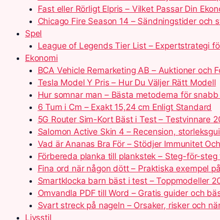
Fast eller Rörligt Elpris – Vilket Passar Din Eko
Chicago Fire Season 14 – Sändningstider och s
Spel
League of Legends Tier List – Expertstrategi f
Ekonomi
BCA Vehicle Remarketing AB – Auktioner och F
Tesla Model Y Pris – Hur Du Väljer Rätt Modell
Hur somnar man – Bästa metoderna för snabb
6 Tum i Cm – Exakt 15,24 cm Enligt Standard
5G Router Sim-Kort Bäst i Test – Testvinnare 
Salomon Active Skin 4 – Recension, storleksgui
Vad är Ananas Bra För – Stödjer Immunitet Oc
Förbereda planka till plankstek – Steg-för-steg
Fina ord när någon dött – Praktiska exempel p
Smartklocka barn bäst i test – Toppmodeller 
Omvandla PDF till Word – Gratis guider och bä
Svart streck på nageln – Orsaker, risker och nä
Livsstil