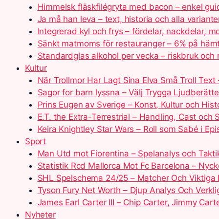
Himmelsk fläskfilégryta med bacon – enkel gui
Ja må han leva – text, historia och alla variante
Integrerad kyl och frys – fördelar, nackdelar, m
Sänkt matmoms för restauranger – 6% på hämt
Standardglas alkohol per vecka – riskbruk och ri
Kultur
När Trollmor Har Lagt Sina Elva Små Troll Text 
Sagor for barn lyssna – Välj Trygga Ljudberätte
Prins Eugen av Sverige – Konst, Kultur och Hist
E.T. the Extra-Terrestrial – Handling, Cast och
Keira Knightley Star Wars – Roll som Sabé i Epi
Sport
Man Utd mot Fiorentina – Spelanalys och Takti
Statistik Rcd Mallorca Mot Fc Barcelona – Nycke
SHL Spelschema 24/25 – Matcher Och Viktiga
Tyson Fury Net Worth – Djup Analys Och Verkli
James Earl Carter III – Chip Carter, Jimmy Cart
Nyheter