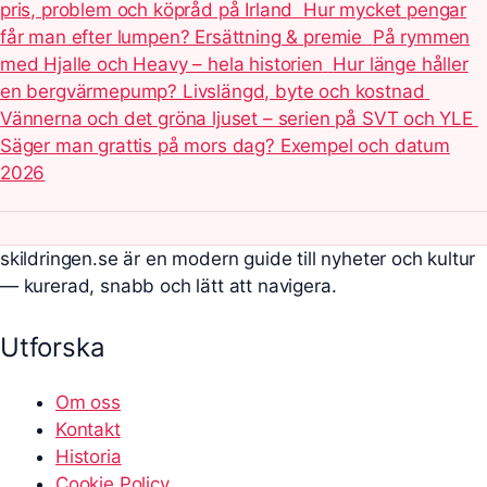
pris, problem och köpråd på Irland
Hur mycket pengar
får man efter lumpen? Ersättning & premie
På rymmen
med Hjalle och Heavy – hela historien
Hur länge håller
en bergvärmepump? Livslängd, byte och kostnad
Vännerna och det gröna ljuset – serien på SVT och YLE
Säger man grattis på mors dag? Exempel och datum
2026
skildringen.se är en modern guide till nyheter och kultur
— kurerad, snabb och lätt att navigera.
Utforska
Om oss
Kontakt
Historia
Cookie Policy