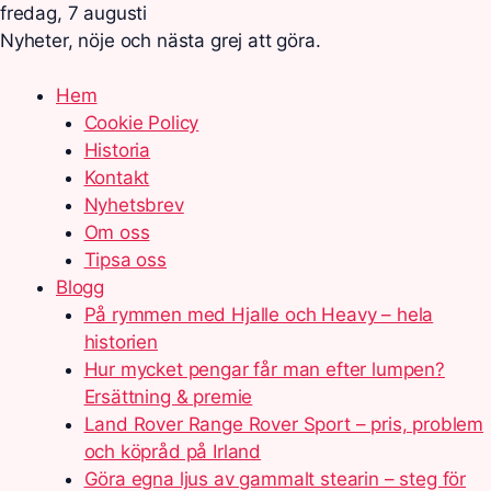
fredag, 7 augusti
Nyheter, nöje och nästa grej att göra.
Hem
Cookie Policy
Historia
Kontakt
Nyhetsbrev
Om oss
Tipsa oss
Blogg
På rymmen med Hjalle och Heavy – hela
historien
Hur mycket pengar får man efter lumpen?
Ersättning & premie
Land Rover Range Rover Sport – pris, problem
och köpråd på Irland
Göra egna ljus av gammalt stearin – steg för