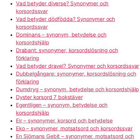
Vad betyder diverse? Synonymer och
korsordssvar
Vad betyder dödfödda? Synonymer och
korsordssvar
Dominans – synonym, betydelse och
korsordshjälp
Drabant: synonymer, korsordslösning och
förklaring
Vad betyder dravel? Synonymer och korsordssvar
Dubbelgångare: synonymer, korsordslösning och
förklaring
Dumdryg – synonym, betydelse och korsordshjälp
Dyster korsord 7 bokstäver
Egentligen – synonym, betydelse och
korsordshjälp
Eir – synonymer, korsord och betydelse
Eko – synonymer, motsatsord och korsordssvar
En Sjömans Gebit – synonymer, motsatsord och