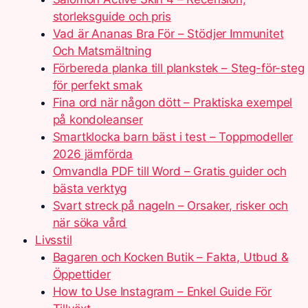
storleksguide och pris
Vad är Ananas Bra För – Stödjer Immunitet
Och Matsmältning
Förbereda planka till plankstek – Steg-för-steg
för perfekt smak
Fina ord när någon dött – Praktiska exempel
på kondoleanser
Smartklocka barn bäst i test – Toppmodeller
2026 jämförda
Omvandla PDF till Word – Gratis guider och
bästa verktyg
Svart streck på nageln – Orsaker, risker och
när söka vård
Livsstil
Bagaren och Kocken Butik – Fakta, Utbud &
Öppettider
How to Use Instagram – Enkel Guide För