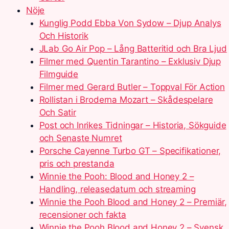
Nöje
Kunglig Podd Ebba Von Sydow – Djup Analys
Och Historik
JLab Go Air Pop – Lång Batteritid och Bra Ljud
Filmer med Quentin Tarantino – Exklusiv Djup
Filmguide
Filmer med Gerard Butler – Toppval För Action
Rollistan i Broderna Mozart – Skådespelare
Och Satir
Post och Inrikes Tidningar – Historia, Sökguide
och Senaste Numret
Porsche Cayenne Turbo GT – Specifikationer,
pris och prestanda
Winnie the Pooh: Blood and Honey 2 –
Handling, releasedatum och streaming
Winnie the Pooh Blood and Honey 2 – Premiär,
recensioner och fakta
Winnie the Pooh Blood and Honey 2 – Svensk