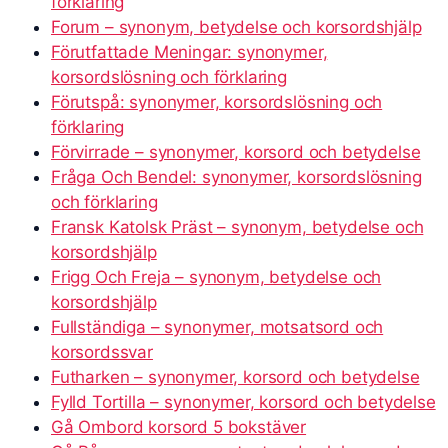
förklaring
Forum – synonym, betydelse och korsordshjälp
Förutfattade Meningar: synonymer,
korsordslösning och förklaring
Förutspå: synonymer, korsordslösning och
förklaring
Förvirrade – synonymer, korsord och betydelse
Fråga Och Bendel: synonymer, korsordslösning
och förklaring
Fransk Katolsk Präst – synonym, betydelse och
korsordshjälp
Frigg Och Freja – synonym, betydelse och
korsordshjälp
Fullständiga – synonymer, motsatsord och
korsordssvar
Futharken – synonymer, korsord och betydelse
Fylld Tortilla – synonymer, korsord och betydelse
Gå Ombord korsord 5 bokstäver