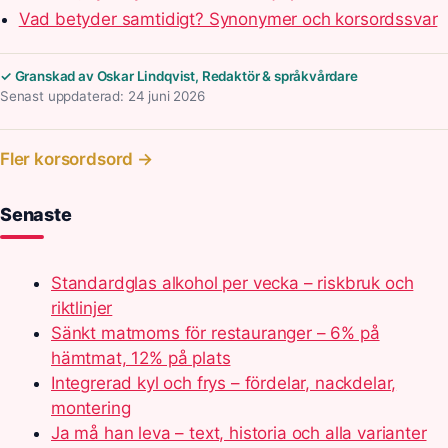
Vad betyder samtidigt? Synonymer och korsordssvar
✓ Granskad av Oskar Lindqvist, Redaktör & språkvårdare
Senast uppdaterad: 24 juni 2026
Fler korsordsord →
Senaste
Standardglas alkohol per vecka – riskbruk och
riktlinjer
Sänkt matmoms för restauranger – 6% på
hämtmat, 12% på plats
Integrerad kyl och frys – fördelar, nackdelar,
montering
Ja må han leva – text, historia och alla varianter