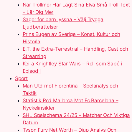
När Trollmor Har Lagt Sina Elva Små Troll Text
– Lär Dig Mer
Sagor for barn lyssna – Välj Trygga
Ljudberättelser
Prins Eugen av Sverige – Konst, Kultur och
Historia
E.T. the Extra-Terrestrial – Handling, Cast och
Streaming
Keira Knightley Star Wars – Roll som Sabé i
Episod I
Sport
Man Utd mot Fiorentina – Spelanalys och
Taktik
Statistik Rcd Mallorca Mot Fc Barcelona –
Nyckelinsikter
SHL Spelschema 24/25 – Matcher Och Viktiga
Datum
Tyson Fury Net Worth – Djup Analys Och