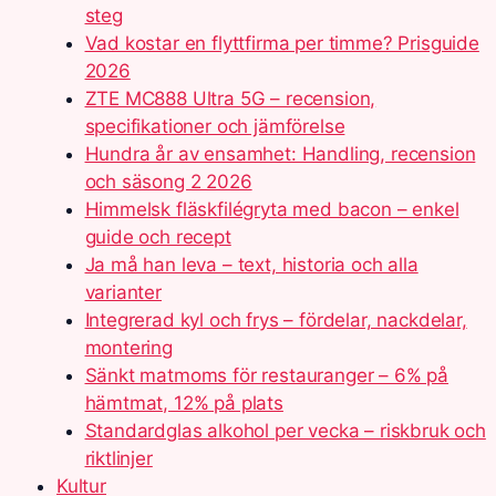
steg
Vad kostar en flyttfirma per timme? Prisguide
2026
ZTE MC888 Ultra 5G – recension,
specifikationer och jämförelse
Hundra år av ensamhet: Handling, recension
och säsong 2 2026
Himmelsk fläskfilégryta med bacon – enkel
guide och recept
Ja må han leva – text, historia och alla
varianter
Integrerad kyl och frys – fördelar, nackdelar,
montering
Sänkt matmoms för restauranger – 6% på
hämtmat, 12% på plats
Standardglas alkohol per vecka – riskbruk och
riktlinjer
Kultur