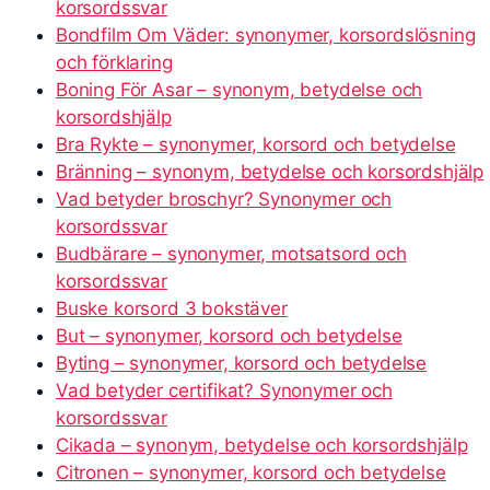
korsordssvar
Bondfilm Om Väder: synonymer, korsordslösning
och förklaring
Boning För Asar – synonym, betydelse och
korsordshjälp
Bra Rykte – synonymer, korsord och betydelse
Bränning – synonym, betydelse och korsordshjälp
Vad betyder broschyr? Synonymer och
korsordssvar
Budbärare – synonymer, motsatsord och
korsordssvar
Buske korsord 3 bokstäver
But – synonymer, korsord och betydelse
Byting – synonymer, korsord och betydelse
Vad betyder certifikat? Synonymer och
korsordssvar
Cikada – synonym, betydelse och korsordshjälp
Citronen – synonymer, korsord och betydelse