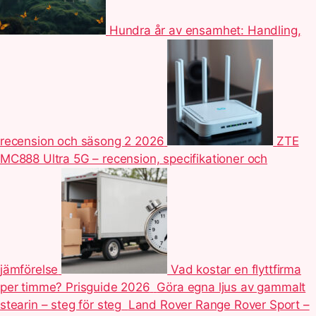
Hundra år av ensamhet: Handling,
recension och säsong 2 2026
ZTE
MC888 Ultra 5G – recension, specifikationer och
jämförelse
Vad kostar en flyttfirma
per timme? Prisguide 2026
Göra egna ljus av gammalt
stearin – steg för steg
Land Rover Range Rover Sport –