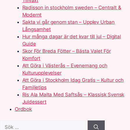
Tillväxt
Radisson in stockholm sweden – Centralt &
Modernt
Sakta vi går genom stan – Upplev Urban
Långsamhet
Hur många dagar är det kvar till jul – Digital
Guide
Skor För Breda Fötter – Bästa Valet För
Komfort
Att Göra i Västerås – Evenemang och
Kulturupplevelser
Att Göra i Stockholm Idag Gratis – Kultur och
Familjetips
Ris Ala Malta Med Saftsås – Klassisk Svensk
Juldessert
Ordbok
Sök