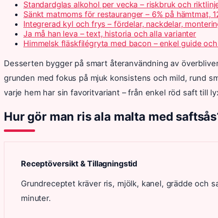
Standardglas alkohol per vecka – riskbruk och riktlinj
Sänkt matmoms för restauranger – 6% på hämtmat, 1
Integrerad kyl och frys – fördelar, nackdelar, monteri
Ja må han leva – text, historia och alla varianter
Himmelsk fläskfilégryta med bacon – enkel guide och
Desserten bygger på smart återanvändning av överbliven 
grunden med fokus på mjuk konsistens och mild, rund sm
varje hem har sin favoritvariant – från enkel röd saft till 
Hur gör man ris ala malta med saftsås
Receptöversikt & Tillagningstid
Grundreceptet kräver ris, mjölk, kanel, grädde och sa
minuter.