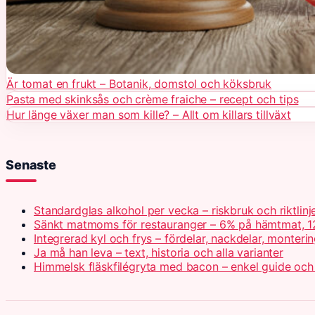
Är tomat en frukt – Botanik, domstol och köksbruk
Pasta med skinksås och crème fraiche – recept och tips
Hur länge växer man som kille? – Allt om killars tillväxt
Senaste
Standardglas alkohol per vecka – riskbruk och riktlinj
Sänkt matmoms för restauranger – 6% på hämtmat, 1
Integrerad kyl och frys – fördelar, nackdelar, monteri
Ja må han leva – text, historia och alla varianter
Himmelsk fläskfilégryta med bacon – enkel guide och