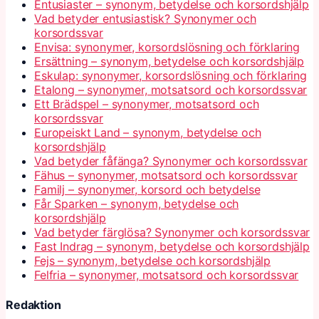
Entusiaster – synonym, betydelse och korsordshjälp
Vad betyder entusiastisk? Synonymer och
korsordssvar
Envisa: synonymer, korsordslösning och förklaring
Ersättning – synonym, betydelse och korsordshjälp
Eskulap: synonymer, korsordslösning och förklaring
Etalong – synonymer, motsatsord och korsordssvar
Ett Brädspel – synonymer, motsatsord och
korsordssvar
Europeiskt Land – synonym, betydelse och
korsordshjälp
Vad betyder fåfänga? Synonymer och korsordssvar
Fähus – synonymer, motsatsord och korsordssvar
Familj – synonymer, korsord och betydelse
Får Sparken – synonym, betydelse och
korsordshjälp
Vad betyder färglösa? Synonymer och korsordssvar
Fast Indrag – synonym, betydelse och korsordshjälp
Fejs – synonym, betydelse och korsordshjälp
Felfria – synonymer, motsatsord och korsordssvar
Redaktion