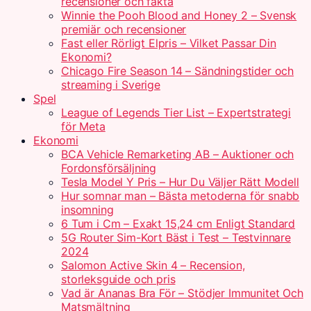
recensioner och fakta
Winnie the Pooh Blood and Honey 2 – Svensk
premiär och recensioner
Fast eller Rörligt Elpris – Vilket Passar Din
Ekonomi?
Chicago Fire Season 14 – Sändningstider och
streaming i Sverige
Spel
League of Legends Tier List – Expertstrategi
för Meta
Ekonomi
BCA Vehicle Remarketing AB – Auktioner och
Fordonsförsäljning
Tesla Model Y Pris – Hur Du Väljer Rätt Modell
Hur somnar man – Bästa metoderna för snabb
insomning
6 Tum i Cm – Exakt 15,24 cm Enligt Standard
5G Router Sim-Kort Bäst i Test – Testvinnare
2024
Salomon Active Skin 4 – Recension,
storleksguide och pris
Vad är Ananas Bra För – Stödjer Immunitet Och
Matsmältning