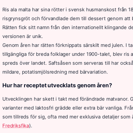
Ris ala malta har sina rötter i svensk husmanskost från 180
risgrynsgröt och förvandlade dem till dessert genom att 
Rätten fick sitt namn från den internationellt klingande d
versionen är unik.
Genom åren har rätten förknippats särskilt med julen. I t
tillgängliga för breda folklager under 1900-talet, blev ris
spreds över landet. Saftsåsen som serveras till har också
mildare, potatismjölsredning med bärvariation.
Hur har receptet utvecklats genom åren?
Utvecklingen har skett i takt med förändrade matvanor. 
varianter med laktosfri grädde eller extra bär vanliga. Frå
som tillreds för sig, ofta med mer exklusiva detaljer som ä
Fredriksfika
).