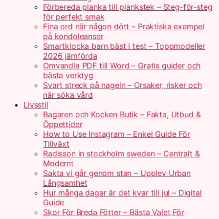
Förbereda planka till plankstek – Steg-för-steg
för perfekt smak
Fina ord när någon dött – Praktiska exempel
på kondoleanser
Smartklocka barn bäst i test – Toppmodeller
2026 jämförda
Omvandla PDF till Word – Gratis guider och
bästa verktyg
Svart streck på nageln – Orsaker, risker och
när söka vård
Livsstil
Bagaren och Kocken Butik – Fakta, Utbud &
Öppettider
How to Use Instagram – Enkel Guide För
Tillväxt
Radisson in stockholm sweden – Centralt &
Modernt
Sakta vi går genom stan – Upplev Urban
Långsamhet
Hur många dagar är det kvar till jul – Digital
Guide
Skor För Breda Fötter – Bästa Valet För