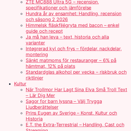
ZTE MC888 Ultra 5G – recension,
specifikationer och jämförelse
Hundra år av ensamhet: Handling, recension
och säsong 2 2026
Himmelsk fläskfilégryta med bacon – enkel
guide och recept
Ja må han leva – text, historia och alla
varianter
Integrerad kyl och frys – fördelar, nackdelar,
montering
Sänkt matmoms för restauranger – 6% på
hämtmat, 12% på plats
Standardglas alkohol per vecka – riskbruk och
riktlinjer
Kultur
När Trollmor Har Lagt Sina Elva Små Troll Text
– Lär Dig Mer
Sagor for barn lyssna – Välj Trygga
Ljudberättelser
Prins Eugen av Sverige – Konst, Kultur och
Historia
E.T. the Extra-Terrestrial – Handling, Cast och
Streaming