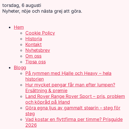
torsdag, 6 augusti
Nyheter, nöje och nästa grej att göra.
Hem
Cookie Policy
Historia
Kontakt
Nyhetsbrev
Om oss
Tipsa oss
Blogg
På rymmen med Hjalle och Heavy – hela
historien
Hur mycket pengar får man efter lumpen?
Ersättning & premie
Land Rover Range Rover Sport – pris, problem
och köpråd på Irland
Göra egna ljus av gammalt stearin – steg för
steg
Vad kostar en flyttfirma per timme? Prisguide
2026