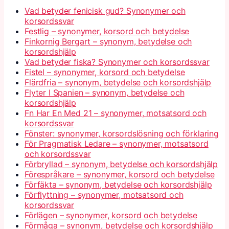
Vad betyder fenicisk gud? Synonymer och
korsordssvar
Festlig – synonymer, korsord och betydelse
Finkornig Bergart – synonym, betydelse och
korsordshjälp
Vad betyder fiska? Synonymer och korsordssvar
Fistel – synonymer, korsord och betydelse
Flärdfria – synonym, betydelse och korsordshjälp
Flyter I Spanien – synonym, betydelse och
korsordshjälp
Fn Har En Med 21 – synonymer, motsatsord och
korsordssvar
Fönster: synonymer, korsordslösning och förklaring
För Pragmatisk Ledare – synonymer, motsatsord
och korsordssvar
Förbryllad – synonym, betydelse och korsordshjälp
Förespråkare – synonymer, korsord och betydelse
Förfäkta – synonym, betydelse och korsordshjälp
Förflyttning – synonymer, motsatsord och
korsordssvar
Förlägen – synonymer, korsord och betydelse
Förmåga – synonym, betydelse och korsordshjälp