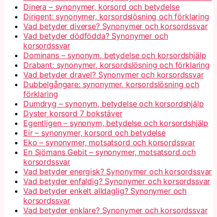
Dinera – synonymer, korsord och betydelse
Dirigent: synonymer, korsordslösning och förklaring
Vad betyder diverse? Synonymer och korsordssvar
Vad betyder dödfödda? Synonymer och
korsordssvar
Dominans – synonym, betydelse och korsordshjälp
Drabant: synonymer, korsordslösning och förklaring
Vad betyder dravel? Synonymer och korsordssvar
Dubbelgångare: synonymer, korsordslösning och
förklaring
Dumdryg – synonym, betydelse och korsordshjälp
Dyster korsord 7 bokstäver
Egentligen – synonym, betydelse och korsordshjälp
Eir – synonymer, korsord och betydelse
Eko – synonymer, motsatsord och korsordssvar
En Sjömans Gebit – synonymer, motsatsord och
korsordssvar
Vad betyder energisk? Synonymer och korsordssvar
Vad betyder enfaldig? Synonymer och korsordssvar
Vad betyder enkelt alldaglig? Synonymer och
korsordssvar
Vad betyder enklare? Synonymer och korsordssvar