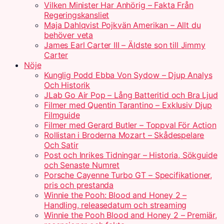
Vilken Minister Har Anhörig – Fakta Från
Regeringskansliet
Maja Dahlqvist Pojkvän Amerikan – Allt du
behöver veta
James Earl Carter III – Äldste son till Jimmy
Carter
Nöje
Kunglig Podd Ebba Von Sydow – Djup Analys
Och Historik
JLab Go Air Pop – Lång Batteritid och Bra Ljud
Filmer med Quentin Tarantino – Exklusiv Djup
Filmguide
Filmer med Gerard Butler – Toppval För Action
Rollistan i Broderna Mozart – Skådespelare
Och Satir
Post och Inrikes Tidningar – Historia, Sökguide
och Senaste Numret
Porsche Cayenne Turbo GT – Specifikationer,
pris och prestanda
Winnie the Pooh: Blood and Honey 2 –
Handling, releasedatum och streaming
Winnie the Pooh Blood and Honey 2 – Premiär,