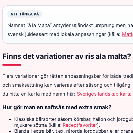
ATT TÄNKA PÅ
Namnet ”à la Malta” antyder utländskt ursprung men har 
svensk juldessert med lokala anpassningar (källa:
Matk
Finns det variationer av ris ala malta?
Flera variationer gör rätten anpassningsbar för både trad
och smaksättning kan varieras efter säsong och tillgång.
du hitta en karta med namn här:
Sveriges landskap kart
Hur gör man en saftsås med extra smak?
Klassiska bärsorter såsom körsbär, hallon och jordg
mjukare sötma (källa:
Receptfavoriter
).
Blanda i extra bär, t.ex. rårörda jordgubbar eller gran