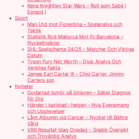
Keira Knightley Star Wars – Roll som Sabé i
Episod I
Sport
Man Utd mot Fiorentina – Spelanalys och
Taktik
Statistik Rcd Mallorca Mot Fc Barcelona –
Nyckelinsikter
SHL Spelschema 24/25 – Matcher Och Viktiga
Datum
Tyson Fury Net Worth – Djup Analys Och
Verkliga Fakta
James Earl Carter III – Chip Carter, Jimmy
Carters son
Nyheter
Godartad tumör på binjuren – Säker Diagnos
för Dig
Händer i karlstad i helgen – Nya Evenemang
och Upplevelser
Lågt Albumin vid Cancer – Nyckel till Bättre
Vård
V86 Resultat Idag Onsdag – Snabb Översikt
och Trovärdig Analys