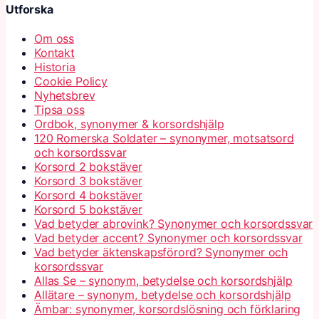
Utforska
Om oss
Kontakt
Historia
Cookie Policy
Nyhetsbrev
Tipsa oss
Ordbok, synonymer & korsordshjälp
120 Romerska Soldater – synonymer, motsatsord
och korsordssvar
Korsord 2 bokstäver
Korsord 3 bokstäver
Korsord 4 bokstäver
Korsord 5 bokstäver
Vad betyder abrovink? Synonymer och korsordssvar
Vad betyder accent? Synonymer och korsordssvar
Vad betyder äktenskapsförord? Synonymer och
korsordssvar
Allas Se – synonym, betydelse och korsordshjälp
Allätare – synonym, betydelse och korsordshjälp
Ämbar: synonymer, korsordslösning och förklaring