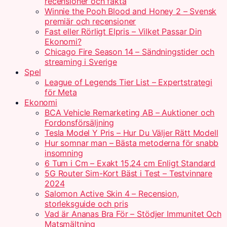
recensioner och fakta
Winnie the Pooh Blood and Honey 2 – Svensk
premiär och recensioner
Fast eller Rörligt Elpris – Vilket Passar Din
Ekonomi?
Chicago Fire Season 14 – Sändningstider och
streaming i Sverige
Spel
League of Legends Tier List – Expertstrategi
för Meta
Ekonomi
BCA Vehicle Remarketing AB – Auktioner och
Fordonsförsäljning
Tesla Model Y Pris – Hur Du Väljer Rätt Modell
Hur somnar man – Bästa metoderna för snabb
insomning
6 Tum i Cm – Exakt 15,24 cm Enligt Standard
5G Router Sim-Kort Bäst i Test – Testvinnare
2024
Salomon Active Skin 4 – Recension,
storleksguide och pris
Vad är Ananas Bra För – Stödjer Immunitet Och
Matsmältning