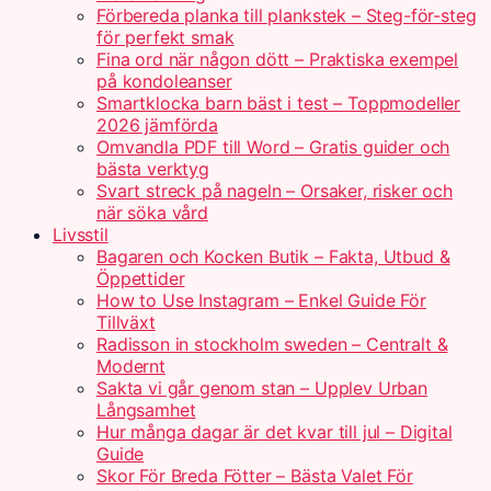
Förbereda planka till plankstek – Steg-för-steg
för perfekt smak
Fina ord när någon dött – Praktiska exempel
på kondoleanser
Smartklocka barn bäst i test – Toppmodeller
2026 jämförda
Omvandla PDF till Word – Gratis guider och
bästa verktyg
Svart streck på nageln – Orsaker, risker och
när söka vård
Livsstil
Bagaren och Kocken Butik – Fakta, Utbud &
Öppettider
How to Use Instagram – Enkel Guide För
Tillväxt
Radisson in stockholm sweden – Centralt &
Modernt
Sakta vi går genom stan – Upplev Urban
Långsamhet
Hur många dagar är det kvar till jul – Digital
Guide
Skor För Breda Fötter – Bästa Valet För