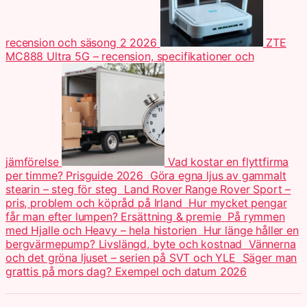
recension och säsong 2 2026
ZTE
MC888 Ultra 5G – recension, specifikationer och
jämförelse
Vad kostar en flyttfirma
per timme? Prisguide 2026
Göra egna ljus av gammalt
stearin – steg för steg
Land Rover Range Rover Sport –
pris, problem och köpråd på Irland
Hur mycket pengar
får man efter lumpen? Ersättning & premie
På rymmen
med Hjalle och Heavy – hela historien
Hur länge håller en
bergvärmepump? Livslängd, byte och kostnad
Vännerna
och det gröna ljuset – serien på SVT och YLE
Säger man
grattis på mors dag? Exempel och datum 2026