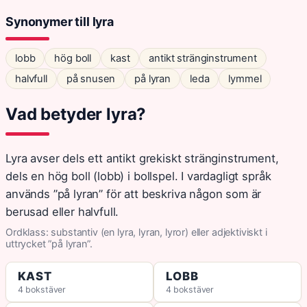
Synonymer till lyra
lobb
hög boll
kast
antikt stränginstrument
halvfull
på snusen
på lyran
leda
lymmel
Vad betyder lyra?
Lyra avser dels ett antikt grekiskt stränginstrument,
dels en hög boll (lobb) i bollspel. I vardagligt språk
används ”på lyran” för att beskriva någon som är
berusad eller halvfull.
Ordklass: substantiv (en lyra, lyran, lyror) eller adjektiviskt i
uttrycket ”på lyran”.
KAST
LOBB
4 bokstäver
4 bokstäver