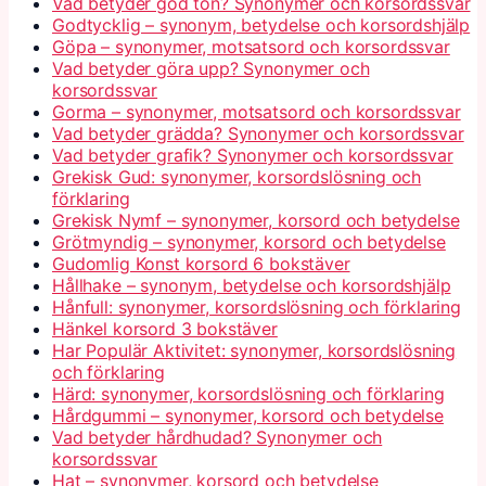
Vad betyder god ton? Synonymer och korsordssvar
Godtycklig – synonym, betydelse och korsordshjälp
Göpa – synonymer, motsatsord och korsordssvar
Vad betyder göra upp? Synonymer och
korsordssvar
Gorma – synonymer, motsatsord och korsordssvar
Vad betyder grädda? Synonymer och korsordssvar
Vad betyder grafik? Synonymer och korsordssvar
Grekisk Gud: synonymer, korsordslösning och
förklaring
Grekisk Nymf – synonymer, korsord och betydelse
Grötmyndig – synonymer, korsord och betydelse
Gudomlig Konst korsord 6 bokstäver
Hållhake – synonym, betydelse och korsordshjälp
Hånfull: synonymer, korsordslösning och förklaring
Hänkel korsord 3 bokstäver
Har Populär Aktivitet: synonymer, korsordslösning
och förklaring
Härd: synonymer, korsordslösning och förklaring
Hårdgummi – synonymer, korsord och betydelse
Vad betyder hårdhudad? Synonymer och
korsordssvar
Hat – synonymer, korsord och betydelse