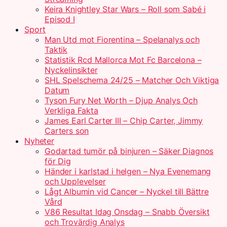
Keira Knightley Star Wars – Roll som Sabé i
Episod I
Sport
Man Utd mot Fiorentina – Spelanalys och
Taktik
Statistik Rcd Mallorca Mot Fc Barcelona –
Nyckelinsikter
SHL Spelschema 24/25 – Matcher Och Viktiga
Datum
Tyson Fury Net Worth – Djup Analys Och
Verkliga Fakta
James Earl Carter III – Chip Carter, Jimmy
Carters son
Nyheter
Godartad tumör på binjuren – Säker Diagnos
för Dig
Händer i karlstad i helgen – Nya Evenemang
och Upplevelser
Lågt Albumin vid Cancer – Nyckel till Bättre
Vård
V86 Resultat Idag Onsdag – Snabb Översikt
och Trovärdig Analys