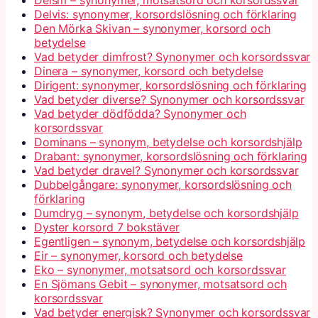
Deism – synonymer, motsatsord och korsordssvar
Delvis: synonymer, korsordslösning och förklaring
Den Mörka Skivan – synonymer, korsord och
betydelse
Vad betyder dimfrost? Synonymer och korsordssvar
Dinera – synonymer, korsord och betydelse
Dirigent: synonymer, korsordslösning och förklaring
Vad betyder diverse? Synonymer och korsordssvar
Vad betyder dödfödda? Synonymer och
korsordssvar
Dominans – synonym, betydelse och korsordshjälp
Drabant: synonymer, korsordslösning och förklaring
Vad betyder dravel? Synonymer och korsordssvar
Dubbelgångare: synonymer, korsordslösning och
förklaring
Dumdryg – synonym, betydelse och korsordshjälp
Dyster korsord 7 bokstäver
Egentligen – synonym, betydelse och korsordshjälp
Eir – synonymer, korsord och betydelse
Eko – synonymer, motsatsord och korsordssvar
En Sjömans Gebit – synonymer, motsatsord och
korsordssvar
Vad betyder energisk? Synonymer och korsordssvar