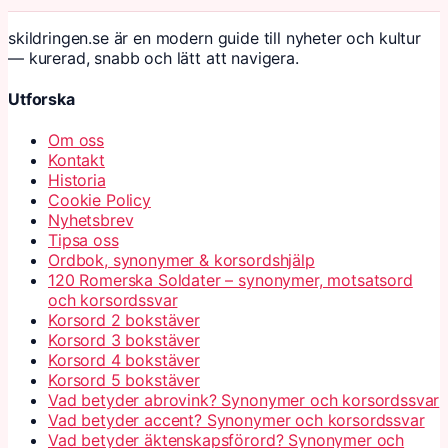
skildringen.se är en modern guide till nyheter och kultur
— kurerad, snabb och lätt att navigera.
Utforska
Om oss
Kontakt
Historia
Cookie Policy
Nyhetsbrev
Tipsa oss
Ordbok, synonymer & korsordshjälp
120 Romerska Soldater – synonymer, motsatsord
och korsordssvar
Korsord 2 bokstäver
Korsord 3 bokstäver
Korsord 4 bokstäver
Korsord 5 bokstäver
Vad betyder abrovink? Synonymer och korsordssvar
Vad betyder accent? Synonymer och korsordssvar
Vad betyder äktenskapsförord? Synonymer och