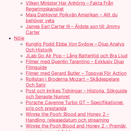
Vilken Minister Har Anhörig – Fakta Från
Regeringskansliet
Maja Dahlqvist Pojkvän Amerikan – Allt du
behöver veta
James Earl Carter III – Äldste son till Jimmy
Carter
Nöje
Kunglig Podd Ebba Von Sydow – Djup Analys
Och Historik
JLab Go Air Pop – Lång Batteritid och Bra Ljud
Filmer med Quentin Tarantino – Exklusiv Djup
Filmguide
Filmer med Gerard Butler – Toppval För Action
Rollistan i Broderna Mozart – Skådespelare
Och Satir
Post och Inrikes Tidningar – Historia, Sökguide
och Senaste Numret
Porsche Cayenne Turbo GT – Specifikationer,
pris och prestanda
Winnie the Pooh: Blood and Honey 2 –
Handling, releasedatum och streaming
Winnie the Pooh Blood and Honey 2 – Premiär,