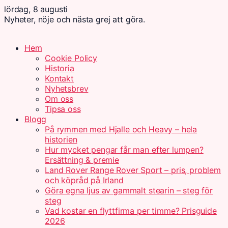
lördag, 8 augusti
Nyheter, nöje och nästa grej att göra.
Hem
Cookie Policy
Historia
Kontakt
Nyhetsbrev
Om oss
Tipsa oss
Blogg
På rymmen med Hjalle och Heavy – hela
historien
Hur mycket pengar får man efter lumpen?
Ersättning & premie
Land Rover Range Rover Sport – pris, problem
och köpråd på Irland
Göra egna ljus av gammalt stearin – steg för
steg
Vad kostar en flyttfirma per timme? Prisguide
2026