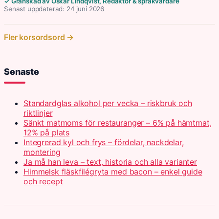
✓ Granskad av Oskar Lindqvist, Redaktör & språkvårdare
Senast uppdaterad: 24 juni 2026
Fler korsordsord →
Senaste
Standardglas alkohol per vecka – riskbruk och
riktlinjer
Sänkt matmoms för restauranger – 6% på hämtmat,
12% på plats
Integrerad kyl och frys – fördelar, nackdelar,
montering
Ja må han leva – text, historia och alla varianter
Himmelsk fläskfilégryta med bacon – enkel guide
och recept