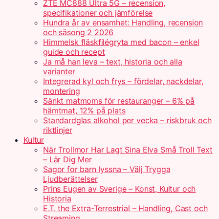
ZTE MC888 Ultra 5G – recension,
specifikationer och jämförelse
Hundra år av ensamhet: Handling, recension
och säsong 2 2026
Himmelsk fläskfilégryta med bacon – enkel
guide och recept
Ja må han leva – text, historia och alla
varianter
Integrerad kyl och frys – fördelar, nackdelar,
montering
Sänkt matmoms för restauranger – 6% på
hämtmat, 12% på plats
Standardglas alkohol per vecka – riskbruk och
riktlinjer
Kultur
När Trollmor Har Lagt Sina Elva Små Troll Text
– Lär Dig Mer
Sagor for barn lyssna – Välj Trygga
Ljudberättelser
Prins Eugen av Sverige – Konst, Kultur och
Historia
E.T. the Extra-Terrestrial – Handling, Cast och
Streaming