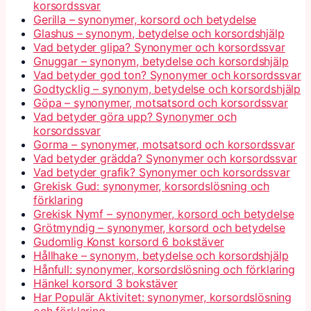
korsordssvar
Gerilla – synonymer, korsord och betydelse
Glashus – synonym, betydelse och korsordshjälp
Vad betyder glipa? Synonymer och korsordssvar
Gnuggar – synonym, betydelse och korsordshjälp
Vad betyder god ton? Synonymer och korsordssvar
Godtycklig – synonym, betydelse och korsordshjälp
Göpa – synonymer, motsatsord och korsordssvar
Vad betyder göra upp? Synonymer och
korsordssvar
Gorma – synonymer, motsatsord och korsordssvar
Vad betyder grädda? Synonymer och korsordssvar
Vad betyder grafik? Synonymer och korsordssvar
Grekisk Gud: synonymer, korsordslösning och
förklaring
Grekisk Nymf – synonymer, korsord och betydelse
Grötmyndig – synonymer, korsord och betydelse
Gudomlig Konst korsord 6 bokstäver
Hållhake – synonym, betydelse och korsordshjälp
Hånfull: synonymer, korsordslösning och förklaring
Hänkel korsord 3 bokstäver
Har Populär Aktivitet: synonymer, korsordslösning