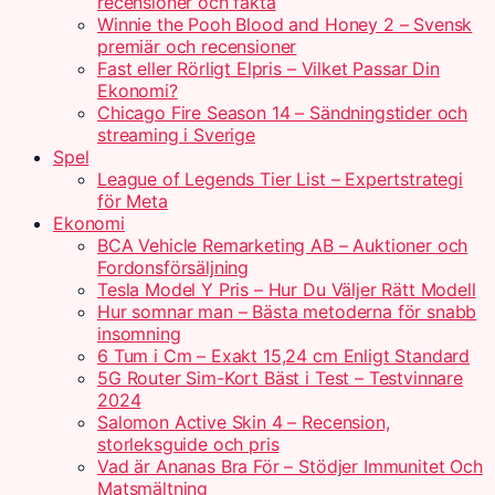
recensioner och fakta
Winnie the Pooh Blood and Honey 2 – Svensk
premiär och recensioner
Fast eller Rörligt Elpris – Vilket Passar Din
Ekonomi?
Chicago Fire Season 14 – Sändningstider och
streaming i Sverige
Spel
League of Legends Tier List – Expertstrategi
för Meta
Ekonomi
BCA Vehicle Remarketing AB – Auktioner och
Fordonsförsäljning
Tesla Model Y Pris – Hur Du Väljer Rätt Modell
Hur somnar man – Bästa metoderna för snabb
insomning
6 Tum i Cm – Exakt 15,24 cm Enligt Standard
5G Router Sim-Kort Bäst i Test – Testvinnare
2024
Salomon Active Skin 4 – Recension,
storleksguide och pris
Vad är Ananas Bra För – Stödjer Immunitet Och
Matsmältning