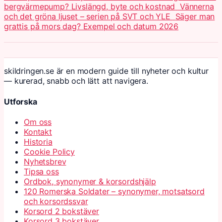
bergvärmepump? Livslängd, byte och kostnad
Vännerna
och det gröna ljuset – serien på SVT och YLE
Säger man
grattis på mors dag? Exempel och datum 2026
skildringen.se är en modern guide till nyheter och kultur
— kurerad, snabb och lätt att navigera.
Utforska
Om oss
Kontakt
Historia
Cookie Policy
Nyhetsbrev
Tipsa oss
Ordbok, synonymer & korsordshjälp
120 Romerska Soldater – synonymer, motsatsord
och korsordssvar
Korsord 2 bokstäver
Korsord 3 bokstäver