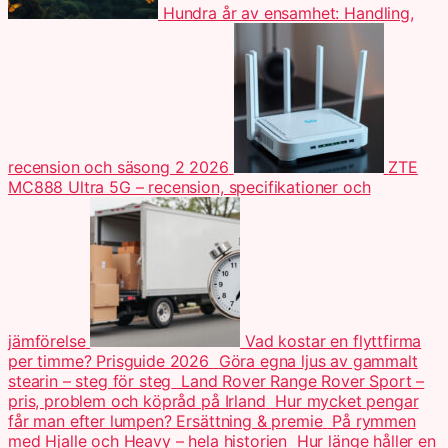
Hundra år av ensamhet: Handling,
recension och säsong 2 2026
ZTE
MC888 Ultra 5G – recension, specifikationer och
jämförelse
Vad kostar en flyttfirma
per timme? Prisguide 2026
Göra egna ljus av gammalt
stearin – steg för steg
Land Rover Range Rover Sport –
pris, problem och köpråd på Irland
Hur mycket pengar
får man efter lumpen? Ersättning & premie
På rymmen
med Hjalle och Heavy – hela historien
Hur länge håller en