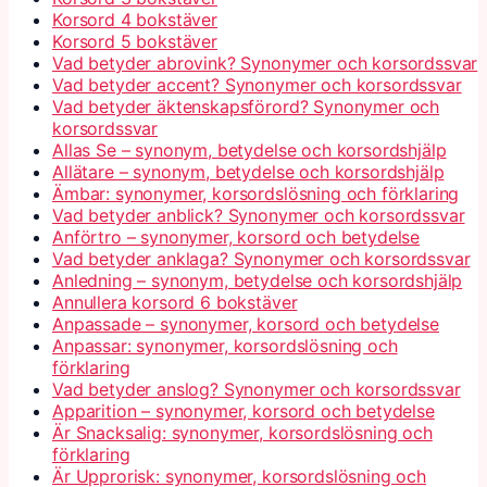
Korsord 4 bokstäver
Korsord 5 bokstäver
Vad betyder abrovink? Synonymer och korsordssvar
Vad betyder accent? Synonymer och korsordssvar
Vad betyder äktenskapsförord? Synonymer och
korsordssvar
Allas Se – synonym, betydelse och korsordshjälp
Allätare – synonym, betydelse och korsordshjälp
Ämbar: synonymer, korsordslösning och förklaring
Vad betyder anblick? Synonymer och korsordssvar
Anförtro – synonymer, korsord och betydelse
Vad betyder anklaga? Synonymer och korsordssvar
Anledning – synonym, betydelse och korsordshjälp
Annullera korsord 6 bokstäver
Anpassade – synonymer, korsord och betydelse
Anpassar: synonymer, korsordslösning och
förklaring
Vad betyder anslog? Synonymer och korsordssvar
Apparition – synonymer, korsord och betydelse
Är Snacksalig: synonymer, korsordslösning och
förklaring
Är Upprorisk: synonymer, korsordslösning och