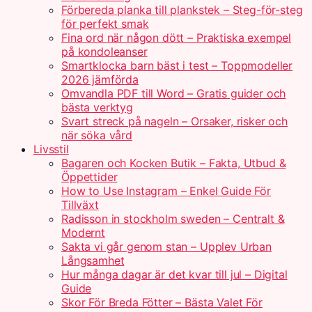
Förbereda planka till plankstek – Steg-för-steg
för perfekt smak
Fina ord när någon dött – Praktiska exempel
på kondoleanser
Smartklocka barn bäst i test – Toppmodeller
2026 jämförda
Omvandla PDF till Word – Gratis guider och
bästa verktyg
Svart streck på nageln – Orsaker, risker och
när söka vård
Livsstil
Bagaren och Kocken Butik – Fakta, Utbud &
Öppettider
How to Use Instagram – Enkel Guide För
Tillväxt
Radisson in stockholm sweden – Centralt &
Modernt
Sakta vi går genom stan – Upplev Urban
Långsamhet
Hur många dagar är det kvar till jul – Digital
Guide
Skor För Breda Fötter – Bästa Valet För