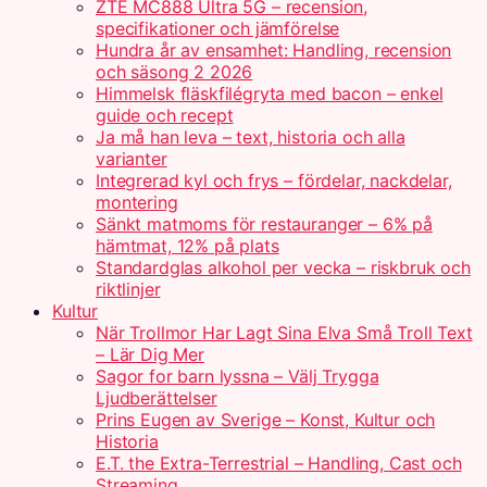
ZTE MC888 Ultra 5G – recension,
specifikationer och jämförelse
Hundra år av ensamhet: Handling, recension
och säsong 2 2026
Himmelsk fläskfilégryta med bacon – enkel
guide och recept
Ja må han leva – text, historia och alla
varianter
Integrerad kyl och frys – fördelar, nackdelar,
montering
Sänkt matmoms för restauranger – 6% på
hämtmat, 12% på plats
Standardglas alkohol per vecka – riskbruk och
riktlinjer
Kultur
När Trollmor Har Lagt Sina Elva Små Troll Text
– Lär Dig Mer
Sagor for barn lyssna – Välj Trygga
Ljudberättelser
Prins Eugen av Sverige – Konst, Kultur och
Historia
E.T. the Extra-Terrestrial – Handling, Cast och
Streaming