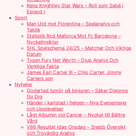
Keira Knightley Star Wars – Roll som Sabé i
Episod I
Sport
Man Utd mot Fiorentina – Spelanalys och
Taktik
Statistik Rcd Mallorca Mot Fc Barcelona –
Nyckelinsikter
SHL Spelschema 24/25 – Matcher Och Viktiga
Datum
Tyson Fury Net Worth – Djup Analys Och
Verkliga Fakta
James Earl Carter III – Chip Carter, Jimmy
Carters son
Nyheter
Godartad tumör på binjuren – Säker Diagnos
för Dig
Händer i karlstad i helgen – Nya Evenemang
och Upplevelser
Lågt Albumin vid Cancer – Nyckel till Bättre
Vård
V86 Resultat Idag Onsdag – Snabb Översikt
och Trovärdig Analys