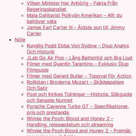
Vilken Minister Har Anhörig – Fakta Från
Regeringskansliet
Maja Dahlqvist Pojkvän Amerikan – Allt du
behöver veta
James Earl Carter III – Äldste son till Jimmy
Carter
Nöje
Kunglig Podd Ebba Von Sydow – Djup Analys
Och Historik
JLab Go Air Pop – Lång Batteritid och Bra Ljud
Filmer med Quentin Tarantino – Exklusiv Djup
Filmguide
Filmer med Gerard Butler – Toppval För Action
Rollistan i Broderna Mozart – Skådespelare
Och Satir
Post och Inrikes Tidningar – Historia, Sökguide
och Senaste Numret
Porsche Cayenne Turbo GT – Specifikationer,
pris och prestanda
Winnie the Pooh: Blood and Honey 2 –
Handling, releasedatum och streaming
Winnie the Pooh Blood and Honey 2 – Premiär,