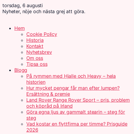
torsdag, 6 augusti
Nyheter, nöje och nästa grej att göra.
Hem
Cookie Policy
Historia
Kontakt
Nyhetsbrev
Om oss
Tipsa oss
Blogg
På rymmen med Hjalle och Heavy – hela
historien
Hur mycket pengar får man efter lumpen?
Ersättning & premie
Land Rover Range Rover Sport – pris, problem
och köpråd på Irland
Göra egna ljus av gammalt stearin – steg för
steg
Vad kostar en flyttfirma per timme? Prisguide
2026