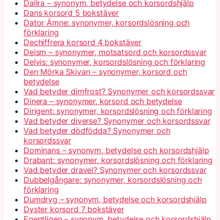
Dallra – synonym, betydelse och korsordshjälp
Dans korsord 5 bokstäver
Dator Ämne: synonymer, korsordslösning och
förklaring
Dechiffrera korsord 4 bokstäver
Deism – synonymer, motsatsord och korsordssvar
Delvis: synonymer, korsordslösning och förklaring
Den Mörka Skivan – synonymer, korsord och
betydelse
Vad betyder dimfrost? Synonymer och korsordssvar
Dinera – synonymer, korsord och betydelse
Dirigent: synonymer, korsordslösning och förklaring
Vad betyder diverse? Synonymer och korsordssvar
Vad betyder dödfödda? Synonymer och
korsordssvar
Dominans – synonym, betydelse och korsordshjälp
Drabant: synonymer, korsordslösning och förklaring
Vad betyder dravel? Synonymer och korsordssvar
Dubbelgångare: synonymer, korsordslösning och
förklaring
Dumdryg – synonym, betydelse och korsordshjälp
Dyster korsord 7 bokstäver
Egentligen – synonym, betydelse och korsordshjälp