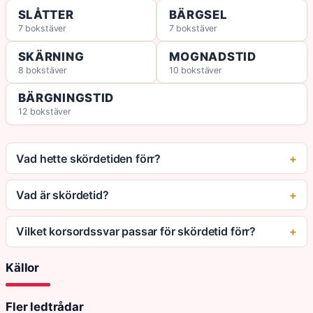
SLÅTTER
BÄRGSEL
7 bokstäver
7 bokstäver
SKÄRNING
MOGNADSTID
8 bokstäver
10 bokstäver
BÄRGNINGSTID
12 bokstäver
Vad hette skördetiden förr?
Vad är skördetid?
Vilket korsordssvar passar för skördetid förr?
Källor
Fler ledtrådar