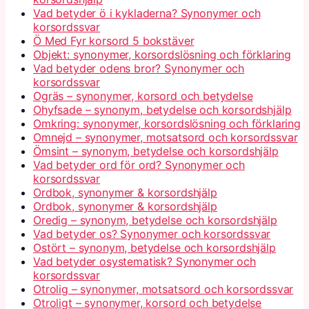
Vad betyder ö i kykladerna? Synonymer och
korsordssvar
Ö Med Fyr korsord 5 bokstäver
Objekt: synonymer, korsordslösning och förklaring
Vad betyder odens bror? Synonymer och
korsordssvar
Ogräs – synonymer, korsord och betydelse
Ohyfsade – synonym, betydelse och korsordshjälp
Omkring: synonymer, korsordslösning och förklaring
Omnejd – synonymer, motsatsord och korsordssvar
Ömsint – synonym, betydelse och korsordshjälp
Vad betyder ord för ord? Synonymer och
korsordssvar
Ordbok, synonymer & korsordshjälp
Ordbok, synonymer & korsordshjälp
Oredig – synonym, betydelse och korsordshjälp
Vad betyder os? Synonymer och korsordssvar
Ostört – synonym, betydelse och korsordshjälp
Vad betyder osystematisk? Synonymer och
korsordssvar
Otrolig – synonymer, motsatsord och korsordssvar
Otroligt – synonymer, korsord och betydelse