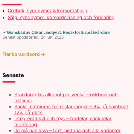
Ordbok, synonymer & korsordshjälp
Sälg: synonymer, korsordslösning och förklaring
✓ Granskad av Oskar Lindqvist, Redaktör & språkvårdare
Senast uppdaterad: 24 juni 2026
Fler korsordsord →
Senaste
Standardglas alkohol per vecka – riskbruk och
riktlinjer
Sänkt matmoms för restauranger – 6% på hämtmat,
12% på plats
Integrerad kyl och frys – fördelar, nackdelar,
montering
Ja må han leva – text, historia och alla varianter