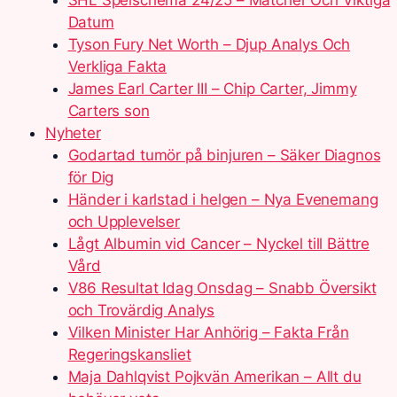
SHL Spelschema 24/25 – Matcher Och Viktiga
Datum
Tyson Fury Net Worth – Djup Analys Och
Verkliga Fakta
James Earl Carter III – Chip Carter, Jimmy
Carters son
Nyheter
Godartad tumör på binjuren – Säker Diagnos
för Dig
Händer i karlstad i helgen – Nya Evenemang
och Upplevelser
Lågt Albumin vid Cancer – Nyckel till Bättre
Vård
V86 Resultat Idag Onsdag – Snabb Översikt
och Trovärdig Analys
Vilken Minister Har Anhörig – Fakta Från
Regeringskansliet
Maja Dahlqvist Pojkvän Amerikan – Allt du