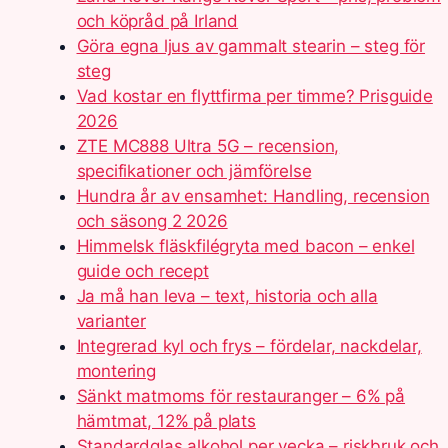
och köpråd på Irland
Göra egna ljus av gammalt stearin – steg för
steg
Vad kostar en flyttfirma per timme? Prisguide
2026
ZTE MC888 Ultra 5G – recension,
specifikationer och jämförelse
Hundra år av ensamhet: Handling, recension
och säsong 2 2026
Himmelsk fläskfilégryta med bacon – enkel
guide och recept
Ja må han leva – text, historia och alla
varianter
Integrerad kyl och frys – fördelar, nackdelar,
montering
Sänkt matmoms för restauranger – 6% på
hämtmat, 12% på plats
Standardglas alkohol per vecka – riskbruk och