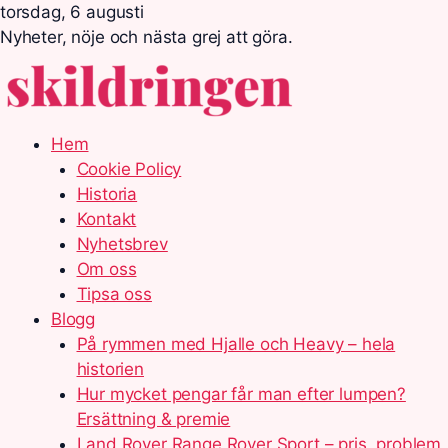
torsdag, 6 augusti
Nyheter, nöje och nästa grej att göra.
Hem
Cookie Policy
Historia
Kontakt
Nyhetsbrev
Om oss
Tipsa oss
Blogg
På rymmen med Hjalle och Heavy – hela
historien
Hur mycket pengar får man efter lumpen?
Ersättning & premie
Land Rover Range Rover Sport – pris, problem