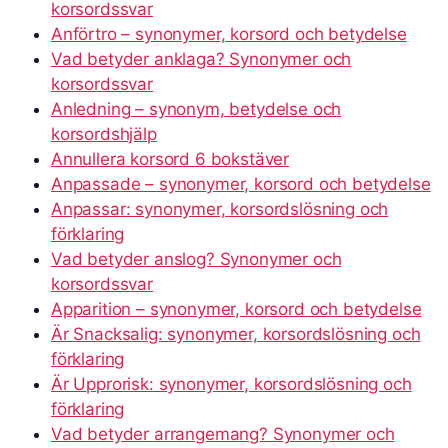
korsordssvar
Anförtro – synonymer, korsord och betydelse
Vad betyder anklaga? Synonymer och
korsordssvar
Anledning – synonym, betydelse och
korsordshjälp
Annullera korsord 6 bokstäver
Anpassade – synonymer, korsord och betydelse
Anpassar: synonymer, korsordslösning och
förklaring
Vad betyder anslog? Synonymer och
korsordssvar
Apparition – synonymer, korsord och betydelse
Är Snacksalig: synonymer, korsordslösning och
förklaring
Är Upprorisk: synonymer, korsordslösning och
förklaring
Vad betyder arrangemang? Synonymer och