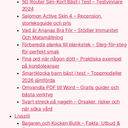
5G Router Sim-Kort Bäst i Test – Testvinnare
2024
Salomon Active Skin 4 – Recension,
storleksguide och pris
Vad är Ananas Bra För – Stödjer Immunitet
Och Matsmältning
Förbereda planka till plankstek – Steg-för-steg
för perfekt smak
Fina ord när någon dött – Praktiska exempel
på kondoleanser
Smartklocka barn bäst i test – Toppmodeller
2026 jämförda
Omvandla PDF till Word – Gratis guider och
bästa verktyg
Svart streck på nageln – Orsaker, risker och
när söka vård
Livsstil
Bagaren och Kocken Butik – Fakta, Utbud &