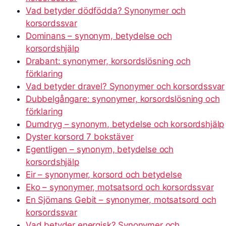
Vad betyder dödfödda? Synonymer och
korsordssvar
Dominans – synonym, betydelse och
korsordshjälp
Drabant: synonymer, korsordslösning och
förklaring
Vad betyder dravel? Synonymer och korsordssvar
Dubbelgångare: synonymer, korsordslösning och
förklaring
Dumdryg – synonym, betydelse och korsordshjälp
Dyster korsord 7 bokstäver
Egentligen – synonym, betydelse och
korsordshjälp
Eir – synonymer, korsord och betydelse
Eko – synonymer, motsatsord och korsordssvar
En Sjömans Gebit – synonymer, motsatsord och
korsordssvar
Vad betyder energisk? Synonymer och