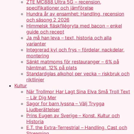
ZTE MC888 Ultra 5G – recension,
specifikationer och jämförelse
Hundra år av ensamhet: Handling, recension
och säsong 2 2026
Himmelsk fläskfilégryta med bacon – enkel
guide och recept
Ja må han leva – text, historia och alla
varianter
Integrerad kyl och frys – fördelar, nackdelar,
montering
Sänkt matmoms för restauranger – 6% på
hämtmat, 12% på plats
Standardglas alkohol per vecka – riskbruk och
riktlinjer
Kultur
När Trollmor Har Lagt Sina Elva Små Troll Text
– Lär Dig Mer
Sagor for barn lyssna – Välj Trygga
Ljudberättelser
Prins Eugen av Sverige – Konst, Kultur och
Historia
E.T. the Extra-Terrestrial – Handling, Cast och
Streaming