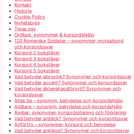
Kontakt
Historia
Cookie Policy
Nyhetsbrev
Tipsa oss
Ordbok, synonymer & korsordshjälp
120 Romerska Soldater – synonymer, motsatsord
och korsordssvar
Korsord 2 bokstäver
Korsord 3 bokstäver
Korsord 4 bokstäver
Korsord 5 bokstäver
Vad betyder abrovink? Synonymer och korsordssvar
Vad betyder accent? Synonymer och korsordssvar
Vad betyder äktenskapsförord? Synonymer och
korsordssvar
Allas Se – synonym, betydelse och korsordshjälp
Allätare – synonym, betydelse och korsordshjälp
Ämbar: synonymer, korsordslösning och förklaring
Vad betyder anblick? Synonymer och korsordssvar
Anförtro – synonymer, korsord och betydelse
Vad betyder anklaga? Synonymer och korsordssvar