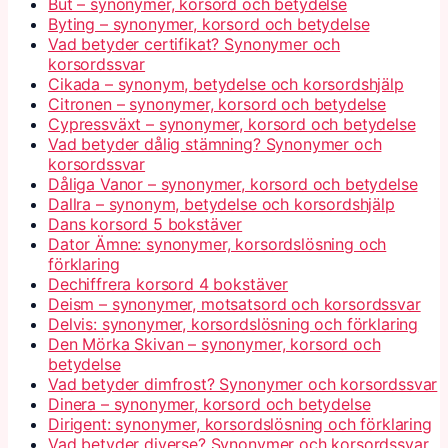
But – synonymer, korsord och betydelse
Byting – synonymer, korsord och betydelse
Vad betyder certifikat? Synonymer och
korsordssvar
Cikada – synonym, betydelse och korsordshjälp
Citronen – synonymer, korsord och betydelse
Cypressväxt – synonymer, korsord och betydelse
Vad betyder dålig stämning? Synonymer och
korsordssvar
Dåliga Vanor – synonymer, korsord och betydelse
Dallra – synonym, betydelse och korsordshjälp
Dans korsord 5 bokstäver
Dator Ämne: synonymer, korsordslösning och
förklaring
Dechiffrera korsord 4 bokstäver
Deism – synonymer, motsatsord och korsordssvar
Delvis: synonymer, korsordslösning och förklaring
Den Mörka Skivan – synonymer, korsord och
betydelse
Vad betyder dimfrost? Synonymer och korsordssvar
Dinera – synonymer, korsord och betydelse
Dirigent: synonymer, korsordslösning och förklaring
Vad betyder diverse? Synonymer och korsordssvar