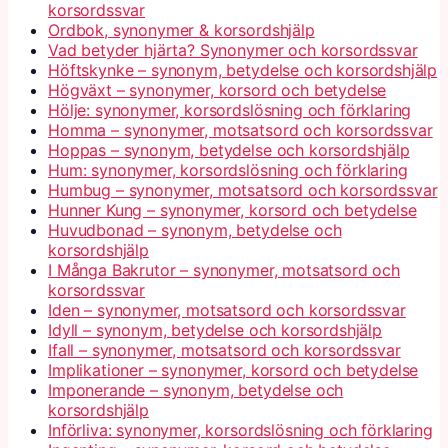
korsordssvar
Ordbok, synonymer & korsordshjälp
Vad betyder hjärta? Synonymer och korsordssvar
Höftskynke – synonym, betydelse och korsordshjälp
Högväxt – synonymer, korsord och betydelse
Hölje: synonymer, korsordslösning och förklaring
Homma – synonymer, motsatsord och korsordssvar
Hoppas – synonym, betydelse och korsordshjälp
Hum: synonymer, korsordslösning och förklaring
Humbug – synonymer, motsatsord och korsordssvar
Hunner Kung – synonymer, korsord och betydelse
Huvudbonad – synonym, betydelse och
korsordshjälp
I Många Bakrutor – synonymer, motsatsord och
korsordssvar
Iden – synonymer, motsatsord och korsordssvar
Idyll – synonym, betydelse och korsordshjälp
Ifall – synonymer, motsatsord och korsordssvar
Implikationer – synonymer, korsord och betydelse
Imponerande – synonym, betydelse och
korsordshjälp
Införliva: synonymer, korsordslösning och förklaring