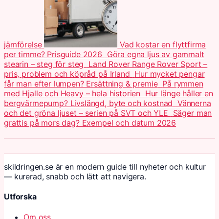
jämförelse
Vad kostar en flyttfirma
per timme? Prisguide 2026
Göra egna ljus av gammalt
stearin – steg för steg
Land Rover Range Rover Sport –
pris, problem och köpråd på Irland
Hur mycket pengar
får man efter lumpen? Ersättning & premie
På rymmen
med Hjalle och Heavy – hela historien
Hur länge håller en
bergvärmepump? Livslängd, byte och kostnad
Vännerna
och det gröna ljuset – serien på SVT och YLE
Säger man
grattis på mors dag? Exempel och datum 2026
skildringen.se är en modern guide till nyheter och kultur
— kurerad, snabb och lätt att navigera.
Utforska
Om oss