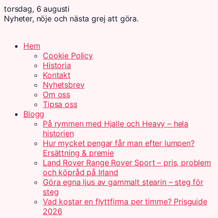
torsdag, 6 augusti
Nyheter, nöje och nästa grej att göra.
Hem
Cookie Policy
Historia
Kontakt
Nyhetsbrev
Om oss
Tipsa oss
Blogg
På rymmen med Hjalle och Heavy – hela
historien
Hur mycket pengar får man efter lumpen?
Ersättning & premie
Land Rover Range Rover Sport – pris, problem
och köpråd på Irland
Göra egna ljus av gammalt stearin – steg för
steg
Vad kostar en flyttfirma per timme? Prisguide
2026