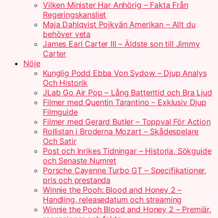
Vilken Minister Har Anhörig – Fakta Från
Regeringskansliet
Maja Dahlqvist Pojkvän Amerikan – Allt du
behöver veta
James Earl Carter III – Äldste son till Jimmy
Carter
Nöje
Kunglig Podd Ebba Von Sydow – Djup Analys
Och Historik
JLab Go Air Pop – Lång Batteritid och Bra Ljud
Filmer med Quentin Tarantino – Exklusiv Djup
Filmguide
Filmer med Gerard Butler – Toppval För Action
Rollistan i Broderna Mozart – Skådespelare
Och Satir
Post och Inrikes Tidningar – Historia, Sökguide
och Senaste Numret
Porsche Cayenne Turbo GT – Specifikationer,
pris och prestanda
Winnie the Pooh: Blood and Honey 2 –
Handling, releasedatum och streaming
Winnie the Pooh Blood and Honey 2 – Premiär,