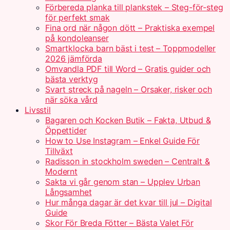
Förbereda planka till plankstek – Steg-för-steg
för perfekt smak
Fina ord när någon dött – Praktiska exempel
på kondoleanser
Smartklocka barn bäst i test – Toppmodeller
2026 jämförda
Omvandla PDF till Word – Gratis guider och
bästa verktyg
Svart streck på nageln – Orsaker, risker och
när söka vård
Livsstil
Bagaren och Kocken Butik – Fakta, Utbud &
Öppettider
How to Use Instagram – Enkel Guide För
Tillväxt
Radisson in stockholm sweden – Centralt &
Modernt
Sakta vi går genom stan – Upplev Urban
Långsamhet
Hur många dagar är det kvar till jul – Digital
Guide
Skor För Breda Fötter – Bästa Valet För