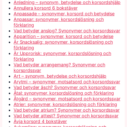
Anledning – synonym, betydelse och korsordshjälp
Annullera korsord 6 bokstäver
Anpassade – synonymer, korsord och betydelse
Anpassar: synonymer, korsordslösning och
förklaring
Vad betyder anslog? Synonymer och korsordssvar
Apparition – synonymer, korsord och betydelse
Är Snacksalig: synonymer, korsordslösning och
förklaring
Är Upprorisk: synonymer, korsordslösning och
förklaring
Vad betyder arrangemang? Synonymer och
korsordssvar
Art – synonym, betydelse och korsordshjälp
Arytmi – synonymer, motsatsord och korsordssvar
Vad betyder äsch? Synonymer och korsordssvar
Åtal: synonymer, korsordslösning och förklaring
Åtgärd – synonymer, motsatsord och korsordssvar
Atrier: synonymer, korsordslösning och förklaring
Vad betyder atrium? Synonymer och korsordssvar
Vad betyder attest? Synonymer och korsordssvar
Ävja korsord 4 bokstäver
Avkomling: synonymer, korsordslösning och