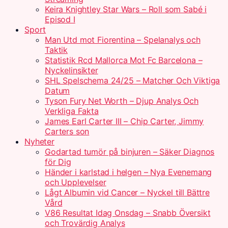
Keira Knightley Star Wars – Roll som Sabé i
Episod I
Sport
Man Utd mot Fiorentina – Spelanalys och
Taktik
Statistik Rcd Mallorca Mot Fc Barcelona –
Nyckelinsikter
SHL Spelschema 24/25 – Matcher Och Viktiga
Datum
Tyson Fury Net Worth – Djup Analys Och
Verkliga Fakta
James Earl Carter III – Chip Carter, Jimmy
Carters son
Nyheter
Godartad tumör på binjuren – Säker Diagnos
för Dig
Händer i karlstad i helgen – Nya Evenemang
och Upplevelser
Lågt Albumin vid Cancer – Nyckel till Bättre
Vård
V86 Resultat Idag Onsdag – Snabb Översikt
och Trovärdig Analys