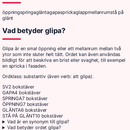
öppning
springa
glänta
gapa
spricka
glapp
mellanrum
stå på
glänt
Vad betyder glipa?
Glipa är en smal öppning eller ett mellanrum mellan två
ytor som inte sluter helt tätt. Ordet kan även användas
bildligt för att beskriva en brist eller svaghet, till exempel
en spricka i fasaden.
Ordklass: substantiv (även verb: att glipa).
SV
2 bokstäver
GAPA
4 bokstäver
SPRINGA
7 bokstäver
ÖPPNING
7 bokstäver
GLÄNTA
6 bokstäver
STÅ PÅ GLÄNT
10 bokstäver
Vad är en synonym till glipa?
Vad betyder ordet glipa?