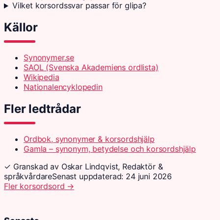
Vilket korsordssvar passar för glipa?
Källor
Synonymer.se
SAOL (Svenska Akademiens ordlista)
Wikipedia
Nationalencyklopedin
Fler ledtrådar
Ordbok, synonymer & korsordshjälp
Gamla – synonym, betydelse och korsordshjälp
✓ Granskad av Oskar Lindqvist, Redaktör &
språkvårdare
Senast uppdaterad: 24 juni 2026
Fler korsordsord →