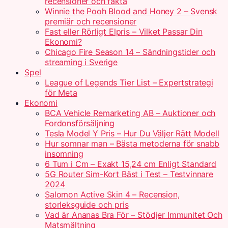
recensioner och fakta
Winnie the Pooh Blood and Honey 2 – Svensk
premiär och recensioner
Fast eller Rörligt Elpris – Vilket Passar Din
Ekonomi?
Chicago Fire Season 14 – Sändningstider och
streaming i Sverige
Spel
League of Legends Tier List – Expertstrategi
för Meta
Ekonomi
BCA Vehicle Remarketing AB – Auktioner och
Fordonsförsäljning
Tesla Model Y Pris – Hur Du Väljer Rätt Modell
Hur somnar man – Bästa metoderna för snabb
insomning
6 Tum i Cm – Exakt 15,24 cm Enligt Standard
5G Router Sim-Kort Bäst i Test – Testvinnare
2024
Salomon Active Skin 4 – Recension,
storleksguide och pris
Vad är Ananas Bra För – Stödjer Immunitet Och
Matsmältning