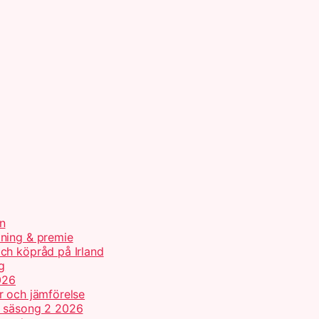
n
tning & premie
ch köpråd på Irland
g
026
r och jämförelse
h säsong 2 2026