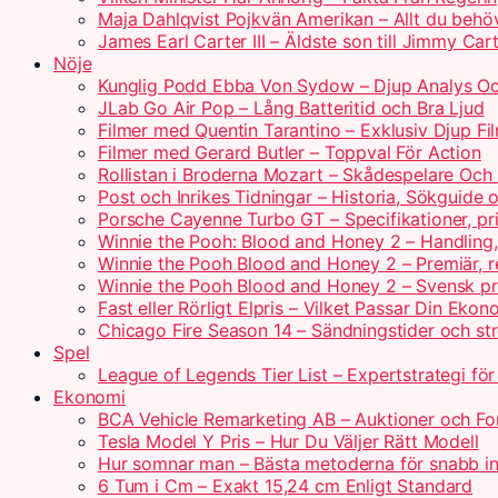
Maja Dahlqvist Pojkvän Amerikan – Allt du behö
James Earl Carter III – Äldste son till Jimmy Car
Nöje
Kunglig Podd Ebba Von Sydow – Djup Analys Oc
JLab Go Air Pop – Lång Batteritid och Bra Ljud
Filmer med Quentin Tarantino – Exklusiv Djup Fi
Filmer med Gerard Butler – Toppval För Action
Rollistan i Broderna Mozart – Skådespelare Och 
Post och Inrikes Tidningar – Historia, Sökguide
Porsche Cayenne Turbo GT – Specifikationer, pr
Winnie the Pooh: Blood and Honey 2 – Handling
Winnie the Pooh Blood and Honey 2 – Premiär, r
Winnie the Pooh Blood and Honey 2 – Svensk pr
Fast eller Rörligt Elpris – Vilket Passar Din Ekon
Chicago Fire Season 14 – Sändningstider och st
Spel
League of Legends Tier List – Expertstrategi fö
Ekonomi
BCA Vehicle Remarketing AB – Auktioner och For
Tesla Model Y Pris – Hur Du Väljer Rätt Modell
Hur somnar man – Bästa metoderna för snabb i
6 Tum i Cm – Exakt 15,24 cm Enligt Standard