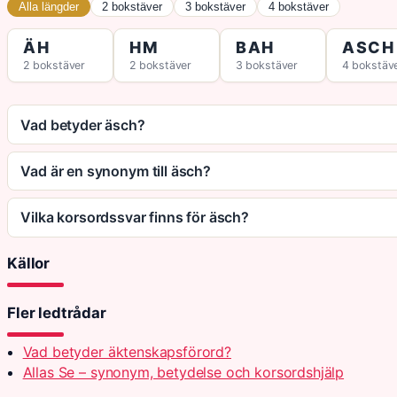
Alla längder
2 bokstäver
3 bokstäver
4 bokstäver
ÄH
HM
BAH
ASCH
2 bokstäver
2 bokstäver
3 bokstäver
4 bokstäv
Vad betyder äsch?
Vad är en synonym till äsch?
Vilka korsordssvar finns för äsch?
Källor
Fler ledtrådar
Vad betyder äktenskapsförord?
Allas Se – synonym, betydelse och korsordshjälp