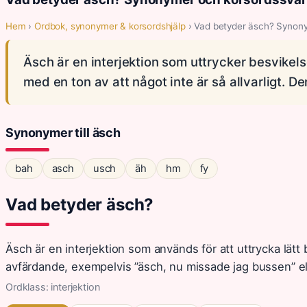
Hem
›
Ordbok, synonymer & korsordshjälp
› Vad betyder äsch? Synon
Äsch är en interjektion som uttrycker besvikelse
med en ton av att något inte är så allvarligt. 
Synonymer till äsch
bah
asch
usch
äh
hm
fy
Vad betyder äsch?
Äsch är en interjektion som används för att uttrycka lätt be
avfärdande, exempelvis ”äsch, nu missade jag bussen” eller
Ordklass: interjektion