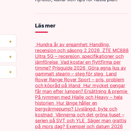
Läs mer
Hundra år av ensamhet: Handling,
recension och säsong 2 2026
ZTE MC888
Ultra 5G – recension, specifikationer och
jämförelse
Vad kostar en flyttfirma per
timme? Prisguide 2026
Göra egna ljus av
gammalt stearin – steg för steg
Land
Rover Range Rover Sport – pris, problem
och köpråd på Irland
Hur mycket pengar
får man efter lumpen? Ersättning & premie
På rymmen med Hjalle och Heavy – hela
historien
Hur länge håller en
bergvärmepump? Livslängd, byte och
kostnad
Vännerna och det gröna ljuset –
serien på SVT och YLE
Säger man grattis
på mors dag? Exempel och datum 2026