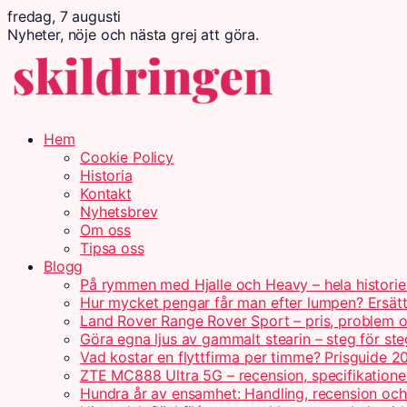
fredag, 7 augusti
Nyheter, nöje och nästa grej att göra.
Hem
Cookie Policy
Historia
Kontakt
Nyhetsbrev
Om oss
Tipsa oss
Blogg
På rymmen med Hjalle och Heavy – hela historie
Hur mycket pengar får man efter lumpen? Ersät
Land Rover Range Rover Sport – pris, problem o
Göra egna ljus av gammalt stearin – steg för ste
Vad kostar en flyttfirma per timme? Prisguide 2
ZTE MC888 Ultra 5G – recension, specifikatione
Hundra år av ensamhet: Handling, recension oc