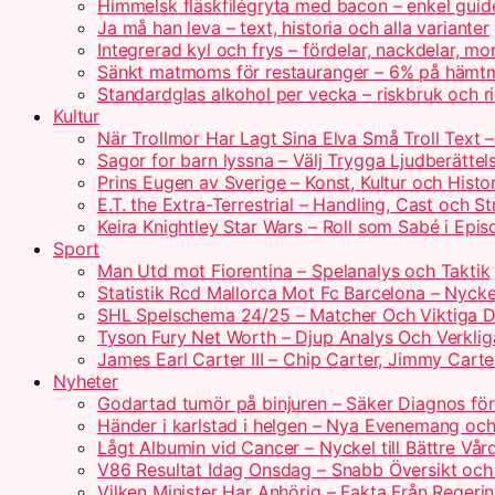
Himmelsk fläskfilégryta med bacon – enkel guid
Ja må han leva – text, historia och alla varianter
Integrerad kyl och frys – fördelar, nackdelar, mo
Sänkt matmoms för restauranger – 6% på hämtm
Standardglas alkohol per vecka – riskbruk och rik
Kultur
När Trollmor Har Lagt Sina Elva Små Troll Text 
Sagor for barn lyssna – Välj Trygga Ljudberättel
Prins Eugen av Sverige – Konst, Kultur och Histo
E.T. the Extra-Terrestrial – Handling, Cast och S
Keira Knightley Star Wars – Roll som Sabé i Epis
Sport
Man Utd mot Fiorentina – Spelanalys och Taktik
Statistik Rcd Mallorca Mot Fc Barcelona – Nyckel
SHL Spelschema 24/25 – Matcher Och Viktiga 
Tyson Fury Net Worth – Djup Analys Och Verklig
James Earl Carter III – Chip Carter, Jimmy Carte
Nyheter
Godartad tumör på binjuren – Säker Diagnos för
Händer i karlstad i helgen – Nya Evenemang och
Lågt Albumin vid Cancer – Nyckel till Bättre Vår
V86 Resultat Idag Onsdag – Snabb Översikt och
Vilken Minister Har Anhörig – Fakta Från Regerin