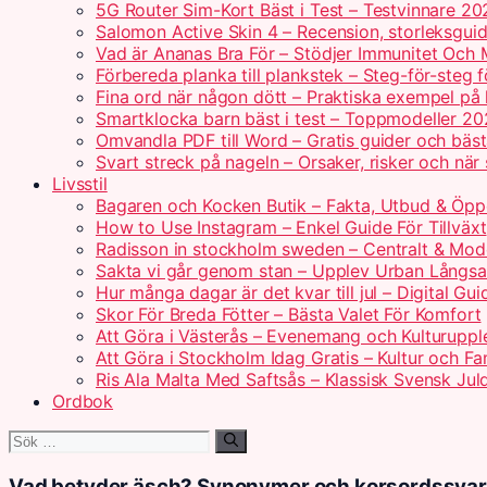
5G Router Sim-Kort Bäst i Test – Testvinnare 20
Salomon Active Skin 4 – Recension, storleksguid
Vad är Ananas Bra För – Stödjer Immunitet Och 
Förbereda planka till plankstek – Steg-för-steg 
Fina ord när någon dött – Praktiska exempel på
Smartklocka barn bäst i test – Toppmodeller 2
Omvandla PDF till Word – Gratis guider och bäs
Svart streck på nageln – Orsaker, risker och när
Livsstil
Bagaren och Kocken Butik – Fakta, Utbud & Öpp
How to Use Instagram – Enkel Guide För Tillväxt
Radisson in stockholm sweden – Centralt & Mod
Sakta vi går genom stan – Upplev Urban Långs
Hur många dagar är det kvar till jul – Digital Gui
Skor För Breda Fötter – Bästa Valet För Komfort
Att Göra i Västerås – Evenemang och Kulturuppl
Att Göra i Stockholm Idag Gratis – Kultur och Fam
Ris Ala Malta Med Saftsås – Klassisk Svensk Jul
Ordbok
Sök
efter:
Vad betyder äsch? Synonymer och korsordssvar