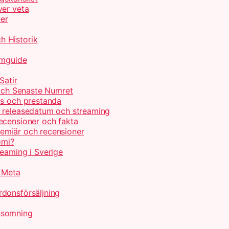
ver veta
ter
h Historik
lmguide
Satir
 och Senaste Numret
is och prestanda
, releasedatum och streaming
ecensioner och fakta
emiär och recensioner
omi?
reaming i Sverige
r Meta
donsförsäljning
nsomning