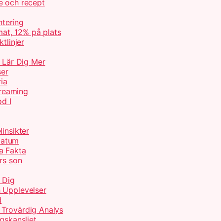
e och recept
ntering
at, 12% på plats
tlinjer
– Lär Dig Mer
ser
ria
treaming
od I
insikter
Datum
a Fakta
rs son
 Dig
 Upplevelser
d
 Trovärdig Analys
gskansliet