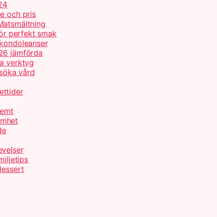
24
e och pris
Matsmältning
för perfekt smak
 kondoleanser
026 jämförda
ta verktyg
 söka vård
ettider
ernt
amhet
de
evelser
iljetips
dessert