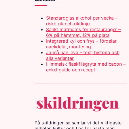
Standardglas alkohol per vecka –
riskbruk och riktlinjer
Sänkt matmoms för restauranger –
6% på hämtmat, 12% på plats
Integrerad kyl och frys – fördelar,
nackdelar, montering
Ja må han leva – text, historia och
alla varianter
Himmelsk fläskfilégryta med bacon –
enkel guide och recept
På skildringen.se samlar vi det viktigaste:
nyheter, kultur och tips för nästa plan.