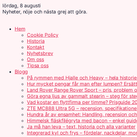
lördag, 8 augusti
Nyheter, nöje och nästa grej att göra.
Hem
Cookie Policy
Historia
Kontakt
Nyhetsbrev
Om oss
Tipsa oss
Blogg
På rymmen med Hjalle och Heavy – hela historie
Hur mycket pengar får man efter lumpen? Ersät
Land Rover Range Rover Sport – pris, problem o
Göra egna ljus av gammalt stearin – steg för ste
Vad kostar en flyttfirma per timme? Prisguide 2
ZTE MC888 Ultra 5G – recension, specifikatione
Hundra år av ensamhet: Handling, recension oc
Himmelsk fläskfilégryta med bacon – enkel guid
Ja må han leva – text, historia och alla varianter
Integrerad kyl och frys – fördelar, nackdelar, mo