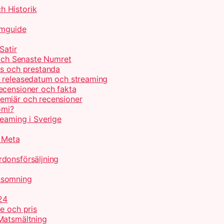
h Historik
lmguide
Satir
 och Senaste Numret
is och prestanda
, releasedatum och streaming
ecensioner och fakta
emiär och recensioner
omi?
reaming i Sverige
r Meta
donsförsäljning
nsomning
24
e och pris
Matsmältning