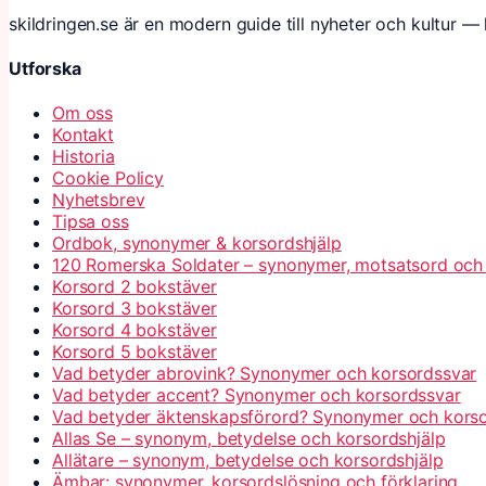
skildringen.se är en modern guide till nyheter och kultur — 
Utforska
Om oss
Kontakt
Historia
Cookie Policy
Nyhetsbrev
Tipsa oss
Ordbok, synonymer & korsordshjälp
120 Romerska Soldater – synonymer, motsatsord och
Korsord 2 bokstäver
Korsord 3 bokstäver
Korsord 4 bokstäver
Korsord 5 bokstäver
Vad betyder abrovink? Synonymer och korsordssvar
Vad betyder accent? Synonymer och korsordssvar
Vad betyder äktenskapsförord? Synonymer och kors
Allas Se – synonym, betydelse och korsordshjälp
Allätare – synonym, betydelse och korsordshjälp
Ämbar: synonymer, korsordslösning och förklaring