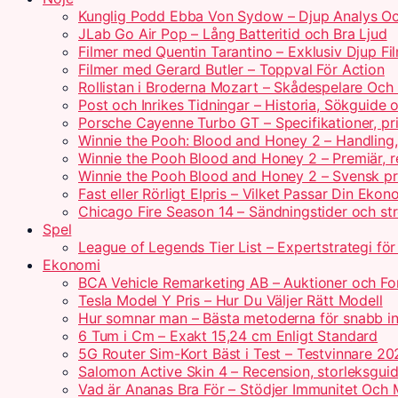
Kunglig Podd Ebba Von Sydow – Djup Analys Oc
JLab Go Air Pop – Lång Batteritid och Bra Ljud
Filmer med Quentin Tarantino – Exklusiv Djup Fi
Filmer med Gerard Butler – Toppval För Action
Rollistan i Broderna Mozart – Skådespelare Och 
Post och Inrikes Tidningar – Historia, Sökguide
Porsche Cayenne Turbo GT – Specifikationer, pr
Winnie the Pooh: Blood and Honey 2 – Handling
Winnie the Pooh Blood and Honey 2 – Premiär, r
Winnie the Pooh Blood and Honey 2 – Svensk pr
Fast eller Rörligt Elpris – Vilket Passar Din Ekon
Chicago Fire Season 14 – Sändningstider och st
Spel
League of Legends Tier List – Expertstrategi fö
Ekonomi
BCA Vehicle Remarketing AB – Auktioner och For
Tesla Model Y Pris – Hur Du Väljer Rätt Modell
Hur somnar man – Bästa metoderna för snabb i
6 Tum i Cm – Exakt 15,24 cm Enligt Standard
5G Router Sim-Kort Bäst i Test – Testvinnare 20
Salomon Active Skin 4 – Recension, storleksguid
Vad är Ananas Bra För – Stödjer Immunitet Och 