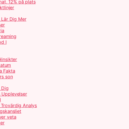
at, 12% på plats
tlinjer
– Lär Dig Mer
ser
ria
treaming
od I
insikter
Datum
a Fakta
rs son
 Dig
 Upplevelser
d
 Trovärdig Analys
gskansliet
ver veta
ter