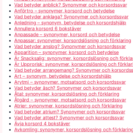
Vad betyder anblick? Synonymer och korsordssvar
Anförtro – synonymer, korsord och betydelse
Vad betyder anklaga? Synonymer och korsordssvar
Anledning – synonym, betydelse och korsordshjälp
Annullera korsord 6 bokstäver
Anpassade – synonymer, korsord och betydelse
Anpassar: synonymer, korsordslösning och förklaring
Vad betyder anslog? Synonymer och korsordssvar
Apparition – synonymer, korsord och betydelse
Är Snacksalig: synonymer, korsordslösning och förkla
Är Upprorisk: synonymer, korsordslösning och förklar
Vad betyder arrangemang? Synonymer och korsordss
Art – synonym, betydelse och korsordshjälp
Arytmi – synonymer, motsatsord och korsordssvar
Vad betyder äsch? Synonymer och korsordssvar
Åtal: synonymer, korsordslösning och förklaring
Åtgärd – synonymer, motsatsord och korsordssvar
Atrier: synonymer, korsordslösning och förklaring
Vad betyder atrium? Synonymer och korsordssvar
Vad betyder attest? Synonymer och korsordssvar
Ävja korsord 4 bokstäver
Avkomling: synonymer, korsordslösning och förklarin