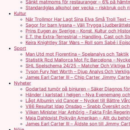
Sänkt matmoms för restauranger – 6% på hämtm
Standardglas alkohol per vecka – riskbruk och rik
Kultur
När Trollmor Har Lagt Sina Elva Små Troll Text 
Sagor for barn lyssna – Välj Trygga Ljudberättel
Prins Eugen av Sverige – Konst, Kultur och Histo
E.T. the Extra-Terrestrial – Handling, Cast och S
Keira Knightley Star Wars – Roll som Sabé i Epis
Sport
Man Utd mot Fiorentina – Spelanalys och Taktik
Statistik Rcd Mallorca Mot Fc Barcelona – Nyckel
SHL Spelschema 24/25 – Matcher Och Viktiga 
Tyson Fury Net Worth – Djup Analys Och Verklig
James Earl Carter III – Chip Carter, Jimmy Carte
Nyheter
Godartad tumör på binjuren – Säker Diagnos för
Händer i karlstad i helgen – Nya Evenemang och
Lågt Albumin vid Cancer – Nyckel till Bättre Vår
V86 Resultat Idag Onsdag – Snabb Översikt och
Vilken Minister Har Anhörig – Fakta Från Regerin
Maja Dahlqvist Pojkvän Amerikan – Allt du behö
James Earl Carter III – Äldste son till Jimmy Car
Nöje