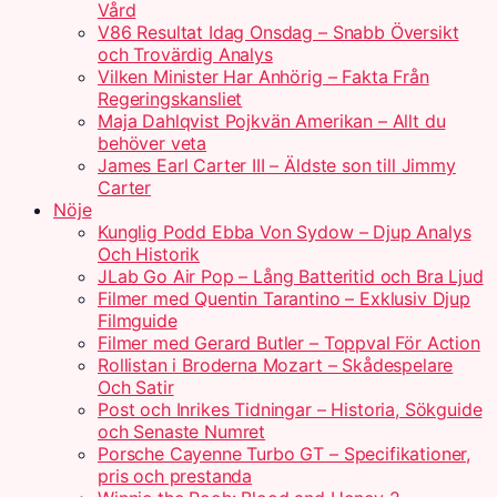
Vård
V86 Resultat Idag Onsdag – Snabb Översikt
och Trovärdig Analys
Vilken Minister Har Anhörig – Fakta Från
Regeringskansliet
Maja Dahlqvist Pojkvän Amerikan – Allt du
behöver veta
James Earl Carter III – Äldste son till Jimmy
Carter
Nöje
Kunglig Podd Ebba Von Sydow – Djup Analys
Och Historik
JLab Go Air Pop – Lång Batteritid och Bra Ljud
Filmer med Quentin Tarantino – Exklusiv Djup
Filmguide
Filmer med Gerard Butler – Toppval För Action
Rollistan i Broderna Mozart – Skådespelare
Och Satir
Post och Inrikes Tidningar – Historia, Sökguide
och Senaste Numret
Porsche Cayenne Turbo GT – Specifikationer,
pris och prestanda