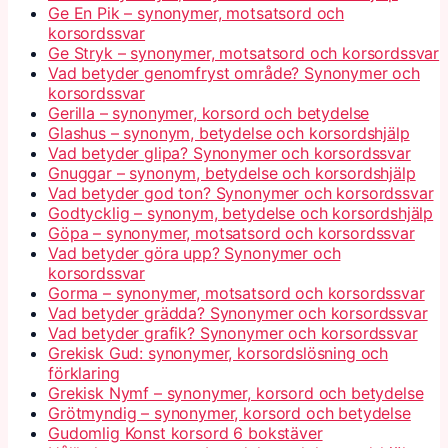
Ge En Pik – synonymer, motsatsord och
korsordssvar
Ge Stryk – synonymer, motsatsord och korsordssvar
Vad betyder genomfryst område? Synonymer och
korsordssvar
Gerilla – synonymer, korsord och betydelse
Glashus – synonym, betydelse och korsordshjälp
Vad betyder glipa? Synonymer och korsordssvar
Gnuggar – synonym, betydelse och korsordshjälp
Vad betyder god ton? Synonymer och korsordssvar
Godtycklig – synonym, betydelse och korsordshjälp
Göpa – synonymer, motsatsord och korsordssvar
Vad betyder göra upp? Synonymer och
korsordssvar
Gorma – synonymer, motsatsord och korsordssvar
Vad betyder grädda? Synonymer och korsordssvar
Vad betyder grafik? Synonymer och korsordssvar
Grekisk Gud: synonymer, korsordslösning och
förklaring
Grekisk Nymf – synonymer, korsord och betydelse
Grötmyndig – synonymer, korsord och betydelse
Gudomlig Konst korsord 6 bokstäver