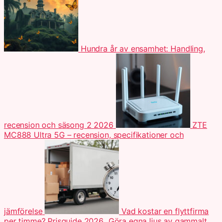
Hundra år av ensamhet: Handling,
recension och säsong 2 2026
ZTE
MC888 Ultra 5G – recension, specifikationer och
jämförelse
Vad kostar en flyttfirma
per timme? Prisguide 2026
Göra egna ljus av gammalt