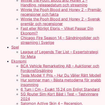
Winnie the Pooh: Blood and Honey 2 –
Handling, releasedatum och streaming
Winnie the Pooh Blood and Honey 2 – Premiär,
recensioner och fakta
Winnie the Pooh Blood and Honey 2 – Svensk
premiär och recensioner
Fast eller Rörligt Elpris – Vilket Passar Din
Ekonomi?
Chicago Fire Season 14 – Sändningstider och
streaming i Sverige
Spel
League of Legends Tier List – Expertstrategi
för Meta
Ekonomi
BCA Vehicle Remarketing AB – Auktioner och
Fordonsförsäljning
Tesla Model Y Pris – Hur Du Väljer Rätt Modell
Hur somnar man – Bästa metoderna för snabb
insomning
6 Tum i Cm – Exakt 15,24 cm Enligt Standard
5G Router Sim-Kort Bäst i Test – Testvinnare
2024
Salomon Active Skin 4 – Recension,