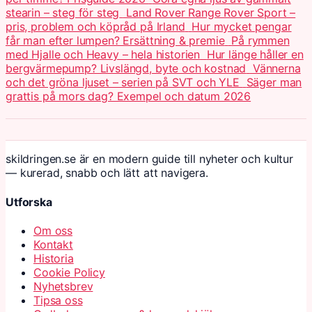
stearin – steg för steg
Land Rover Range Rover Sport –
pris, problem och köpråd på Irland
Hur mycket pengar
får man efter lumpen? Ersättning & premie
På rymmen
med Hjalle och Heavy – hela historien
Hur länge håller en
bergvärmepump? Livslängd, byte och kostnad
Vännerna
och det gröna ljuset – serien på SVT och YLE
Säger man
grattis på mors dag? Exempel och datum 2026
skildringen.se är en modern guide till nyheter och kultur
— kurerad, snabb och lätt att navigera.
Utforska
Om oss
Kontakt
Historia
Cookie Policy
Nyhetsbrev
Tipsa oss