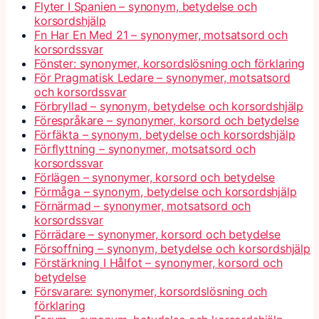
Flyter I Spanien – synonym, betydelse och
korsordshjälp
Fn Har En Med 21 – synonymer, motsatsord och
korsordssvar
Fönster: synonymer, korsordslösning och förklaring
För Pragmatisk Ledare – synonymer, motsatsord
och korsordssvar
Förbryllad – synonym, betydelse och korsordshjälp
Förespråkare – synonymer, korsord och betydelse
Förfäkta – synonym, betydelse och korsordshjälp
Förflyttning – synonymer, motsatsord och
korsordssvar
Förlägen – synonymer, korsord och betydelse
Förmåga – synonym, betydelse och korsordshjälp
Förnärmad – synonymer, motsatsord och
korsordssvar
Förrädare – synonymer, korsord och betydelse
Försoffning – synonym, betydelse och korsordshjälp
Förstärkning I Hålfot – synonymer, korsord och
betydelse
Försvarare: synonymer, korsordslösning och
förklaring