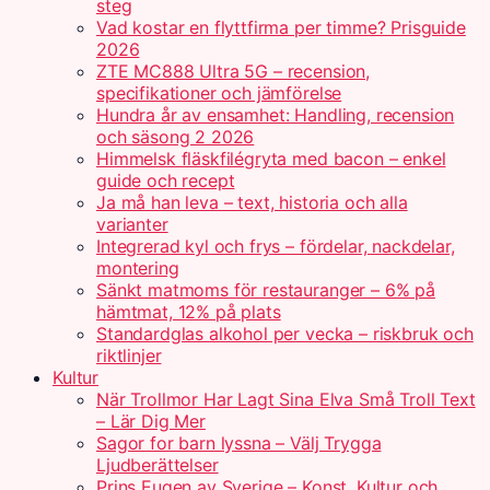
steg
Vad kostar en flyttfirma per timme? Prisguide
2026
ZTE MC888 Ultra 5G – recension,
specifikationer och jämförelse
Hundra år av ensamhet: Handling, recension
och säsong 2 2026
Himmelsk fläskfilégryta med bacon – enkel
guide och recept
Ja må han leva – text, historia och alla
varianter
Integrerad kyl och frys – fördelar, nackdelar,
montering
Sänkt matmoms för restauranger – 6% på
hämtmat, 12% på plats
Standardglas alkohol per vecka – riskbruk och
riktlinjer
Kultur
När Trollmor Har Lagt Sina Elva Små Troll Text
– Lär Dig Mer
Sagor for barn lyssna – Välj Trygga
Ljudberättelser
Prins Eugen av Sverige – Konst, Kultur och