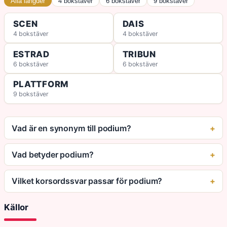
Alla längder
4 bokstäver
6 bokstäver
9 bokstäver
SCEN
DAIS
4 bokstäver
4 bokstäver
ESTRAD
TRIBUN
6 bokstäver
6 bokstäver
PLATTFORM
9 bokstäver
Vad är en synonym till podium?
Vad betyder podium?
Vilket korsordssvar passar för podium?
Källor