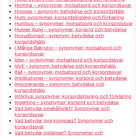
Homma – synonymer, motsatsord och korsordssvar
Hoppas – synonym, betydelse och korsordshjälp
Hum: synonymer, korsordslösning och förklaring
Humbug – synonymer, motsatsord och korsordssvar
Hunner Kung – synonymer, korsord och betydelse
Huvudbonad – synonym, betydelse och
korsordshjälp
I Många Bakrutor – synonymer, motsatsord och
korsordssvar
Iden – synonymer, motsatsord och korsordssvar
Idyll – synonym, betydelse och korsordshjälp
Ifall – synonymer, motsatsord och korsordssvar
Implikationer – synonymer, korsord och betydelse
Imponerande – synonym, betydelse och
korsordshjälp
Införliva: synonymer, korsordslösning och förklaring
Ingenting – synonymer, korsord och betydelse
Vad betyder innehållsrikt? Synonymer och
korsordssvar
Vad betyder inre kompass? Synonymer och
korsordssvar
Vad betyder instanser? Synonymer och