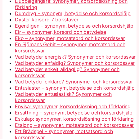
Dubbelgångare: synonymer, korsordslösning och
förklaring
Dumdryg – synonym, betydelse och korsordshjälp
Dyster korsord 7 bokstäver
Egentligen – synonym, betydelse och korsordshjälp
Eir – synonymer, korsord och betydelse
Eko – synonymer, motsatsord och korsordssvar
En Sjömans Gebit – synonymer, motsatsord och
korsordssvar
Vad betyder energisk? Synonymer och korsordssvar
Vad betyder enfaldig? Synonymer och korsordssvar
Vad betyder enkelt alldaglig? Synonymer och
korsordssvar
Vad betyder enklare? Synonymer och korsordssvar
Entusiaster – synonym, betydelse och korsordshjälp
Vad betyder entusiastisk? Synonymer och
korsordssvar
Envisa: synonymer, korsordslösning och förklaring
Ersättning – synonym, betydelse och korsordshjälp
Eskulap: synonymer, korsordslösning och förklaring
Etalong – synonymer, motsatsord och korsordssvar
Ett Brädspel – synonymer, motsatsord och
korsordssvar