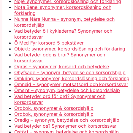
Nöje: synonymer, korsordslösning och förklaring
Nota Bene: synonymer, korsordslösning och
förklaring
Nunna Nära Nunna – synonym, betydelse och
korsordshjälp
Vad betyder ö i kykladerna? Synonymer och
korsordssvar
Ö Med Fyr korsord 5 bokstäver
Objekt: synonymer, korsordslösning och förklaring
Vad betyder odens bror? Synonymer och
korsordssvar
Ogräs – synonymer, korsord och betydelse
Ohyfsade – synonym, betydelse och korsordshjälp
Omkring: synonymer, korsordslösning och förklaring
Omnejd – synonymer, motsatsord och korsordssvar
Ömsint – synonym, betydelse och korsordshjälp
Vad betyder ord för ord? Synonymer och
korsordssvar
Ordbok, synonymer & korsordshjälp
Ordbok, synonymer & korsordshjälp
Oredig – synonym, betydelse och korsordshjälp
Vad betyder os? Synonymer och korsordssvar
Ostört – synonym, betydelse och korsordshjälp