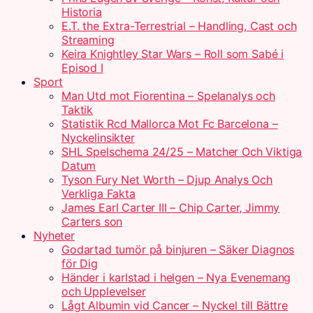
Historia
E.T. the Extra-Terrestrial – Handling, Cast och
Streaming
Keira Knightley Star Wars – Roll som Sabé i
Episod I
Sport
Man Utd mot Fiorentina – Spelanalys och
Taktik
Statistik Rcd Mallorca Mot Fc Barcelona –
Nyckelinsikter
SHL Spelschema 24/25 – Matcher Och Viktiga
Datum
Tyson Fury Net Worth – Djup Analys Och
Verkliga Fakta
James Earl Carter III – Chip Carter, Jimmy
Carters son
Nyheter
Godartad tumör på binjuren – Säker Diagnos
för Dig
Händer i karlstad i helgen – Nya Evenemang
och Upplevelser
Lågt Albumin vid Cancer – Nyckel till Bättre