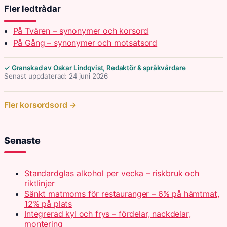
Fler ledtrådar
På Tvären – synonymer och korsord
På Gång – synonymer och motsatsord
✓ Granskad av Oskar Lindqvist, Redaktör & språkvårdare
Senast uppdaterad: 24 juni 2026
Fler korsordsord →
Senaste
Standardglas alkohol per vecka – riskbruk och
riktlinjer
Sänkt matmoms för restauranger – 6% på hämtmat,
12% på plats
Integrerad kyl och frys – fördelar, nackdelar,
montering