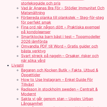
storleksguide och pris
Vad är Ananas Bra För – Stödjer Immunitet Och
Matsmältning
Förbereda planka till plankstek – Steg-för-steg
för perfekt smak
Fina ord när någon dött – Praktiska exempel
på kondoleanser
Smartklocka barn bäst i test – Toppmodeller
2026 jämförda
Omvandla PDF till Word – Gratis guider och
bästa verktyg
Svart streck på nageln – Orsaker, risker och
när söka vård
Livsstil
Bagaren och Kocken Butik – Fakta, Utbud &
Öppettider
How to Use Instagram – Enkel Guide För
Tillväxt
Radisson in stockholm sweden – Centralt &
Modernt
Sakta vi går genom stan – Upplev Urban
Långsamhet