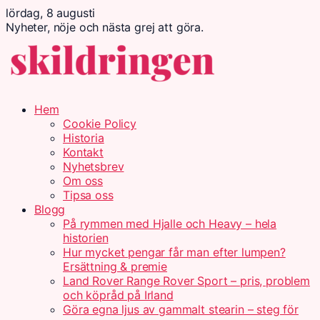
lördag, 8 augusti
Nyheter, nöje och nästa grej att göra.
Hem
Cookie Policy
Historia
Kontakt
Nyhetsbrev
Om oss
Tipsa oss
Blogg
På rymmen med Hjalle och Heavy – hela
historien
Hur mycket pengar får man efter lumpen?
Ersättning & premie
Land Rover Range Rover Sport – pris, problem
och köpråd på Irland
Göra egna ljus av gammalt stearin – steg för