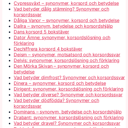
Cypressväxt – synonymer, korsord och betydelse
Vad betyder dålig stämning? Synonymer och
korsordssvar
Dåliga Vanor – synonymer, korsord och betydelse
Dallra – synonym, betydelse och korsordshjälp
Dans korsord 5 bokstäver
Dator Ämne: synonymer, korsordslösning och
förklaring
Dechiffrera korsord 4 bokstäver
Deism – synonymer, motsatsord och korsordssvar
Delvis: synonymer, korsordslösning och förklaring
Den Mörka Skivan – synonymer, korsord och
betydelse
Vad betyder dimfrost? Synonymer och korsordssvar
Dinera – synonymer, korsord och betydelse
Dirigent: synonymer, korsordslösning och förklaring
Vad betyder diverse? Synonymer och korsordssvar
Vad betyder dödfödda? Synonymer och
korsordssvar
Dominans – synonym, betydelse och korsordshjälp
Drabant: synonymer, korsordslösning och förklaring
Vad betyder dravel? Synonymer och korsordssvar