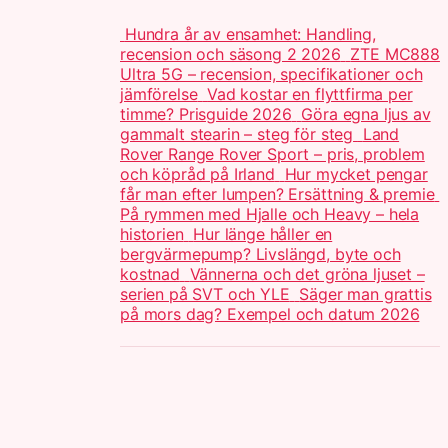
Hundra år av ensamhet: Handling,
recension och säsong 2 2026
ZTE MC888
Ultra 5G – recension, specifikationer och
jämförelse
Vad kostar en flyttfirma per
timme? Prisguide 2026
Göra egna ljus av
gammalt stearin – steg för steg
Land
Rover Range Rover Sport – pris, problem
och köpråd på Irland
Hur mycket pengar
får man efter lumpen? Ersättning & premie
På rymmen med Hjalle och Heavy – hela
historien
Hur länge håller en
bergvärmepump? Livslängd, byte och
kostnad
Vännerna och det gröna ljuset –
serien på SVT och YLE
Säger man grattis
på mors dag? Exempel och datum 2026