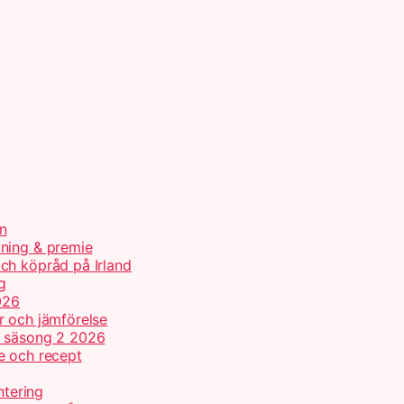
n
tning & premie
ch köpråd på Irland
g
026
r och jämförelse
h säsong 2 2026
e och recept
ntering