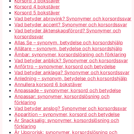
Korsord 3 bokstäver
Korsord 4 bokstäver
Korsord 5 bokstäver
Vad betyder abrovink? Synonymer och korsordssvar
Vad betyder accent? Synonymer och korsordssvar
Vad betyder äktenskapsförord? Synonymer och
korsordssvar
Allas Se – synonym, betydelse och korsordshjälp
Allätare – synonym, betydelse och korsordshjälp
Ämbar: synonymer, korsordslösning och förklaring
Vad betyder anblick? Synonymer och korsordssvar
Anförtro – synonymer, korsord och betydelse
Vad betyder anklaga? Synonymer och korsordssvar
Anledning – synonym, betydelse och korsordshjälp
Annullera korsord 6 bokstäver
Anpassade – synonymer, korsord och betydelse
Anpassar: synonymer, korsordslösning och
förklaring
Vad betyder anslog? Synonymer och korsordssvar
Apparition – synonymer, korsord och betydelse
Är Snacksalig: synonymer, korsordslösning och
förklaring
Är Upprorisk: synonymer, korsordslösning och