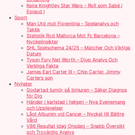
Keira Knightley Star Wars – Roll som Sabé i
Episod I
Sport
Man Utd mot Fiorentina – Spelanalys och
Taktik
Statistik Rcd Mallorca Mot Fc Barcelona –
Nyckelinsikter
SHL Spelschema 24/25 – Matcher Och Viktiga
Datum
Tyson Fury Net Worth – Djup Analys Och
Verkliga Fakta
James Earl Carter III – Chip Carter, Jimmy
Carters son
Nyheter
Godartad tumör på binjuren – Säker Diagnos
för Dig
Händer i karlstad i helgen – Nya Evenemang
och Upplevelser
Lågt Albumin vid Cancer – Nyckel till Bättre
Vård
V86 Resultat Idag Onsdag – Snabb Översikt
och Trovärdig Analys