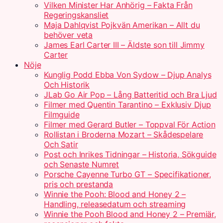
Vilken Minister Har Anhörig – Fakta Från
Regeringskansliet
Maja Dahlqvist Pojkvän Amerikan – Allt du
behöver veta
James Earl Carter III – Äldste son till Jimmy
Carter
Nöje
Kunglig Podd Ebba Von Sydow – Djup Analys
Och Historik
JLab Go Air Pop – Lång Batteritid och Bra Ljud
Filmer med Quentin Tarantino – Exklusiv Djup
Filmguide
Filmer med Gerard Butler – Toppval För Action
Rollistan i Broderna Mozart – Skådespelare
Och Satir
Post och Inrikes Tidningar – Historia, Sökguide
och Senaste Numret
Porsche Cayenne Turbo GT – Specifikationer,
pris och prestanda
Winnie the Pooh: Blood and Honey 2 –
Handling, releasedatum och streaming
Winnie the Pooh Blood and Honey 2 – Premiär,