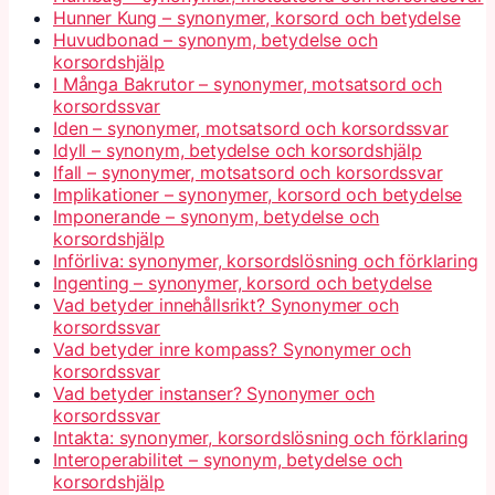
Hunner Kung – synonymer, korsord och betydelse
Huvudbonad – synonym, betydelse och
korsordshjälp
I Många Bakrutor – synonymer, motsatsord och
korsordssvar
Iden – synonymer, motsatsord och korsordssvar
Idyll – synonym, betydelse och korsordshjälp
Ifall – synonymer, motsatsord och korsordssvar
Implikationer – synonymer, korsord och betydelse
Imponerande – synonym, betydelse och
korsordshjälp
Införliva: synonymer, korsordslösning och förklaring
Ingenting – synonymer, korsord och betydelse
Vad betyder innehållsrikt? Synonymer och
korsordssvar
Vad betyder inre kompass? Synonymer och
korsordssvar
Vad betyder instanser? Synonymer och
korsordssvar
Intakta: synonymer, korsordslösning och förklaring
Interoperabilitet – synonym, betydelse och
korsordshjälp