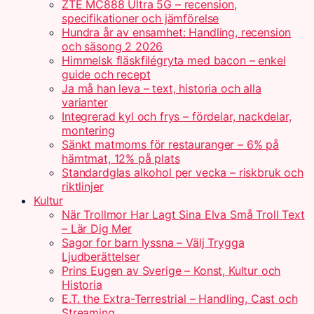
ZTE MC888 Ultra 5G – recension,
specifikationer och jämförelse
Hundra år av ensamhet: Handling, recension
och säsong 2 2026
Himmelsk fläskfilégryta med bacon – enkel
guide och recept
Ja må han leva – text, historia och alla
varianter
Integrerad kyl och frys – fördelar, nackdelar,
montering
Sänkt matmoms för restauranger – 6% på
hämtmat, 12% på plats
Standardglas alkohol per vecka – riskbruk och
riktlinjer
Kultur
När Trollmor Har Lagt Sina Elva Små Troll Text
– Lär Dig Mer
Sagor for barn lyssna – Välj Trygga
Ljudberättelser
Prins Eugen av Sverige – Konst, Kultur och
Historia
E.T. the Extra-Terrestrial – Handling, Cast och
Streaming