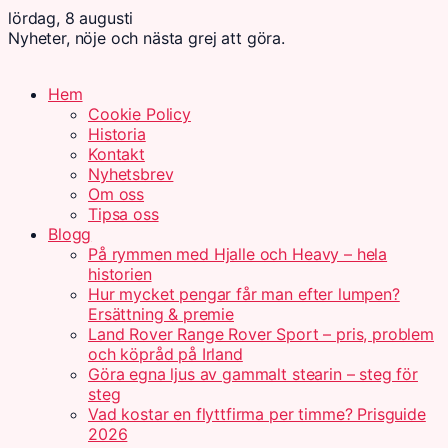
lördag, 8 augusti
Nyheter, nöje och nästa grej att göra.
Hem
Cookie Policy
Historia
Kontakt
Nyhetsbrev
Om oss
Tipsa oss
Blogg
På rymmen med Hjalle och Heavy – hela
historien
Hur mycket pengar får man efter lumpen?
Ersättning & premie
Land Rover Range Rover Sport – pris, problem
och köpråd på Irland
Göra egna ljus av gammalt stearin – steg för
steg
Vad kostar en flyttfirma per timme? Prisguide
2026