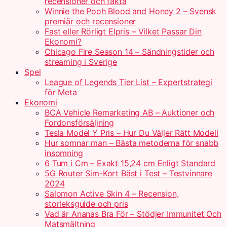
recensioner och fakta
Winnie the Pooh Blood and Honey 2 – Svensk
premiär och recensioner
Fast eller Rörligt Elpris – Vilket Passar Din
Ekonomi?
Chicago Fire Season 14 – Sändningstider och
streaming i Sverige
Spel
League of Legends Tier List – Expertstrategi
för Meta
Ekonomi
BCA Vehicle Remarketing AB – Auktioner och
Fordonsförsäljning
Tesla Model Y Pris – Hur Du Väljer Rätt Modell
Hur somnar man – Bästa metoderna för snabb
insomning
6 Tum i Cm – Exakt 15,24 cm Enligt Standard
5G Router Sim-Kort Bäst i Test – Testvinnare
2024
Salomon Active Skin 4 – Recension,
storleksguide och pris
Vad är Ananas Bra För – Stödjer Immunitet Och
Matsmältning