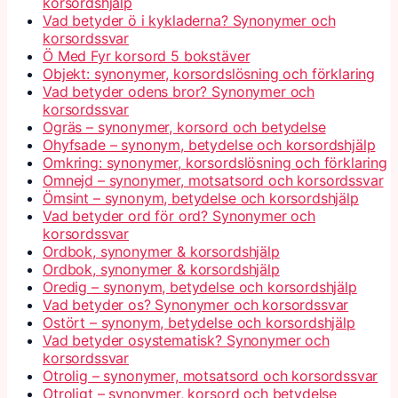
korsordshjälp
Vad betyder ö i kykladerna? Synonymer och
korsordssvar
Ö Med Fyr korsord 5 bokstäver
Objekt: synonymer, korsordslösning och förklaring
Vad betyder odens bror? Synonymer och
korsordssvar
Ogräs – synonymer, korsord och betydelse
Ohyfsade – synonym, betydelse och korsordshjälp
Omkring: synonymer, korsordslösning och förklaring
Omnejd – synonymer, motsatsord och korsordssvar
Ömsint – synonym, betydelse och korsordshjälp
Vad betyder ord för ord? Synonymer och
korsordssvar
Ordbok, synonymer & korsordshjälp
Ordbok, synonymer & korsordshjälp
Oredig – synonym, betydelse och korsordshjälp
Vad betyder os? Synonymer och korsordssvar
Ostört – synonym, betydelse och korsordshjälp
Vad betyder osystematisk? Synonymer och
korsordssvar
Otrolig – synonymer, motsatsord och korsordssvar
Otroligt – synonymer, korsord och betydelse