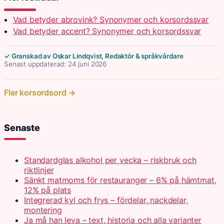
Vad betyder abrovink? Synonymer och korsordssvar
Vad betyder accent? Synonymer och korsordssvar
✓ Granskad av Oskar Lindqvist, Redaktör & språkvårdare
Senast uppdaterad: 24 juni 2026
Fler korsordsord →
Senaste
Standardglas alkohol per vecka – riskbruk och
riktlinjer
Sänkt matmoms för restauranger – 6% på hämtmat,
12% på plats
Integrerad kyl och frys – fördelar, nackdelar,
montering
Ja må han leva – text, historia och alla varianter