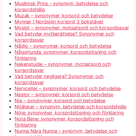
Muslimsk Prins – synonym, betydelse och
korsordshjälp
Muzak – synonymer, korsord och betydelse
Mynnar I Nordsjön korsord 3 bokstäver
Mysigt – synonymer, motsatsord och korsordssvar
Vad betyder mytberättelse? Synonymer och
korsordssvar
Nådig – synonymer, korsord och betydelse
Någorlunda: synonymer, korsordslösning och
förklaring
Nakenstudie – synonymer, motsatsord och
korsordssvar
Vad betyder negligera? Synonymer och
korsordssvar
Nervceller – synonymer, korsord och betydelse
Nestor – synonymer, korsord och betydelse
Nia – synonymer, korsord och betydelse
Nitälskar – synonym, betydelse och korsordshjälp
Nöje: synonymer, korsordslösning och förklaring
Nota Bene: synonymer, korsordslösning och
förklaring
Nunna Nära Nunna – synonym, betydelse och