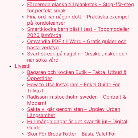
Förbereda planka till plankstek – Steg-för-steg
för perfekt smak
Fina ord när någon dött – Praktiska exempel
på kondoleanser
Smartklocka barn bäst i test – Toppmodeller
2026 jämförda
Omvandla PDF till Word – Gratis guider och
bästa verktyg
Svart streck på nageln – Orsaker, risker och
när söka vård
Livsstil
Bagaren och Kocken Butik – Fakta, Utbud &
Öppettider
How to Use Instagram – Enkel Guide För
Tillväxt
Radisson in stockholm sweden – Centralt &
Modernt
Sakta vi går genom stan – Upplev Urban
Långsamhet
Hur många dagar är det kvar till jul – Digital
Guide
Skor För Breda Fötter – Bästa Valet För