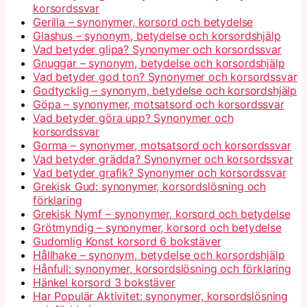
korsordssvar
Gerilla – synonymer, korsord och betydelse
Glashus – synonym, betydelse och korsordshjälp
Vad betyder glipa? Synonymer och korsordssvar
Gnuggar – synonym, betydelse och korsordshjälp
Vad betyder god ton? Synonymer och korsordssvar
Godtycklig – synonym, betydelse och korsordshjälp
Göpa – synonymer, motsatsord och korsordssvar
Vad betyder göra upp? Synonymer och
korsordssvar
Gorma – synonymer, motsatsord och korsordssvar
Vad betyder grädda? Synonymer och korsordssvar
Vad betyder grafik? Synonymer och korsordssvar
Grekisk Gud: synonymer, korsordslösning och
förklaring
Grekisk Nymf – synonymer, korsord och betydelse
Grötmyndig – synonymer, korsord och betydelse
Gudomlig Konst korsord 6 bokstäver
Hållhake – synonym, betydelse och korsordshjälp
Hånfull: synonymer, korsordslösning och förklaring
Hänkel korsord 3 bokstäver
Har Populär Aktivitet: synonymer, korsordslösning