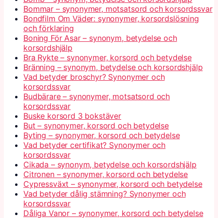
Bommar – synonymer, motsatsord och korsordssvar
Bondfilm Om Väder: synonymer, korsordslösning
och förklaring
Boning För Asar – synonym, betydelse och
korsordshjälp
Bra Rykte – synonymer, korsord och betydelse
Bränning – synonym, betydelse och korsordshjälp
Vad betyder broschyr? Synonymer och
korsordssvar
Budbärare – synonymer, motsatsord och
korsordssvar
Buske korsord 3 bokstäver
But – synonymer, korsord och betydelse
Byting – synonymer, korsord och betydelse
Vad betyder certifikat? Synonymer och
korsordssvar
Cikada – synonym, betydelse och korsordshjälp
Citronen – synonymer, korsord och betydelse
Cypressväxt – synonymer, korsord och betydelse
Vad betyder dålig stämning? Synonymer och
korsordssvar
Dåliga Vanor – synonymer, korsord och betydelse