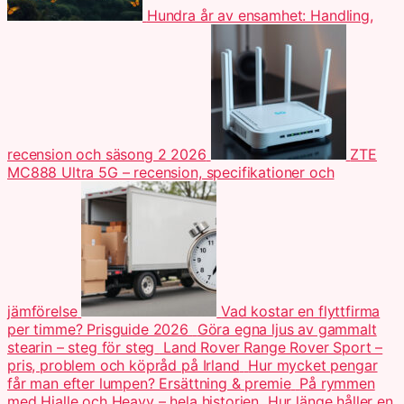
Hundra år av ensamhet: Handling,
recension och säsong 2 2026
ZTE
MC888 Ultra 5G – recension, specifikationer och
jämförelse
Vad kostar en flyttfirma
per timme? Prisguide 2026
Göra egna ljus av gammalt
stearin – steg för steg
Land Rover Range Rover Sport –
pris, problem och köpråd på Irland
Hur mycket pengar
får man efter lumpen? Ersättning & premie
På rymmen
med Hjalle och Heavy – hela historien
Hur länge håller en