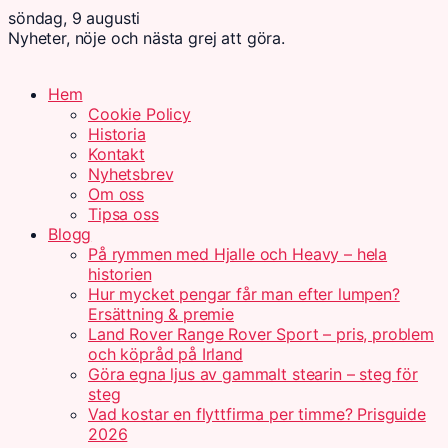
söndag, 9 augusti
Nyheter, nöje och nästa grej att göra.
Hem
Cookie Policy
Historia
Kontakt
Nyhetsbrev
Om oss
Tipsa oss
Blogg
På rymmen med Hjalle och Heavy – hela
historien
Hur mycket pengar får man efter lumpen?
Ersättning & premie
Land Rover Range Rover Sport – pris, problem
och köpråd på Irland
Göra egna ljus av gammalt stearin – steg för
steg
Vad kostar en flyttfirma per timme? Prisguide
2026