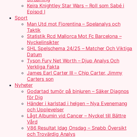
Keira Knightley Star Wars – Roll som Sabé i
Episod I
Sport
Man Utd mot Fiorentina – Spelanalys och
Taktik
Statistik Rcd Mallorca Mot Fc Barcelona –
Nyckelinsikter
SHL Spelschema 24/25 – Matcher Och Viktiga
Datum
Tyson Fury Net Worth – Djup Analys Och
Verkliga Fakta
James Earl Carter III – Chip Carter, Jimmy
Carters son
Nyheter
Godartad tumör på binjuren – Säker Diagnos
för Dig
Händer i karlstad i helgen – Nya Evenemang
och Upplevelser
Lågt Albumin vid Cancer – Nyckel till Bättre
Vård
V86 Resultat Idag Onsdag – Snabb Översikt
och Trovärdig Analys