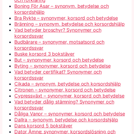
och förklaring
Boning För Asar – synonym, betydelse och
korsordshjälp
Bra Rykte – synonymer, korsord och betydelse
Bränning – synonym, betydelse och korsordshjälp
Vad betyder broschyr? Synonymer och
korsordssvar
Budbärare – synonymer, motsatsord och
korsordssvar
Buske korsord 3 bokstäver
But – synonymer, korsord och betydelse
Byting – synonymer, korsord och betydelse
Vad betyder certifikat? Synonymer och
korsordssvar
Cikada – synonym, betydelse och korsordshjälp
Citronen – synonymer, korsord och betydelse
Cypressväxt – synonymer, korsord och betydelse
Vad betyder dålig stämning? Synonymer och
korsordssvar
Dåliga Vanor – synonymer, korsord och betydelse
Dallra – synonym, betydelse och korsordshjälp
Dans korsord 5 bokstäver
Dator Ämne: synonymer, korsordslösning och