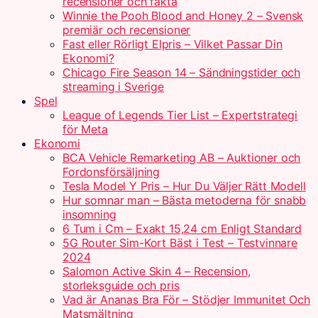
recensioner och fakta
Winnie the Pooh Blood and Honey 2 – Svensk
premiär och recensioner
Fast eller Rörligt Elpris – Vilket Passar Din
Ekonomi?
Chicago Fire Season 14 – Sändningstider och
streaming i Sverige
Spel
League of Legends Tier List – Expertstrategi
för Meta
Ekonomi
BCA Vehicle Remarketing AB – Auktioner och
Fordonsförsäljning
Tesla Model Y Pris – Hur Du Väljer Rätt Modell
Hur somnar man – Bästa metoderna för snabb
insomning
6 Tum i Cm – Exakt 15,24 cm Enligt Standard
5G Router Sim-Kort Bäst i Test – Testvinnare
2024
Salomon Active Skin 4 – Recension,
storleksguide och pris
Vad är Ananas Bra För – Stödjer Immunitet Och
Matsmältning