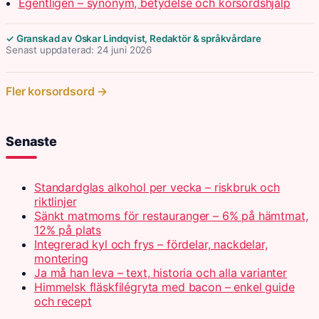
Egentligen – synonym, betydelse och korsordshjälp
✓ Granskad av Oskar Lindqvist, Redaktör & språkvårdare
Senast uppdaterad: 24 juni 2026
Fler korsordsord →
Senaste
Standardglas alkohol per vecka – riskbruk och
riktlinjer
Sänkt matmoms för restauranger – 6% på hämtmat,
12% på plats
Integrerad kyl och frys – fördelar, nackdelar,
montering
Ja må han leva – text, historia och alla varianter
Himmelsk fläskfilégryta med bacon – enkel guide
och recept