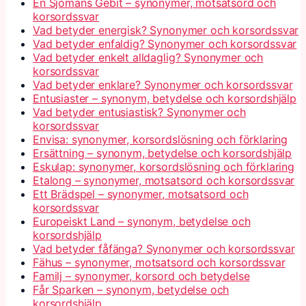
En Sjömans Gebit – synonymer, motsatsord och
korsordssvar
Vad betyder energisk? Synonymer och korsordssvar
Vad betyder enfaldig? Synonymer och korsordssvar
Vad betyder enkelt alldaglig? Synonymer och
korsordssvar
Vad betyder enklare? Synonymer och korsordssvar
Entusiaster – synonym, betydelse och korsordshjälp
Vad betyder entusiastisk? Synonymer och
korsordssvar
Envisa: synonymer, korsordslösning och förklaring
Ersättning – synonym, betydelse och korsordshjälp
Eskulap: synonymer, korsordslösning och förklaring
Etalong – synonymer, motsatsord och korsordssvar
Ett Brädspel – synonymer, motsatsord och
korsordssvar
Europeiskt Land – synonym, betydelse och
korsordshjälp
Vad betyder fåfänga? Synonymer och korsordssvar
Fähus – synonymer, motsatsord och korsordssvar
Familj – synonymer, korsord och betydelse
Får Sparken – synonym, betydelse och
korsordshjälp