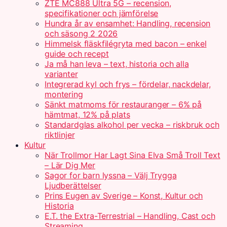
ZTE MC888 Ultra 5G – recension,
specifikationer och jämförelse
Hundra år av ensamhet: Handling, recension
och säsong 2 2026
Himmelsk fläskfilégryta med bacon – enkel
guide och recept
Ja må han leva – text, historia och alla
varianter
Integrerad kyl och frys – fördelar, nackdelar,
montering
Sänkt matmoms för restauranger – 6% på
hämtmat, 12% på plats
Standardglas alkohol per vecka – riskbruk och
riktlinjer
Kultur
När Trollmor Har Lagt Sina Elva Små Troll Text
– Lär Dig Mer
Sagor for barn lyssna – Välj Trygga
Ljudberättelser
Prins Eugen av Sverige – Konst, Kultur och
Historia
E.T. the Extra-Terrestrial – Handling, Cast och
Streaming