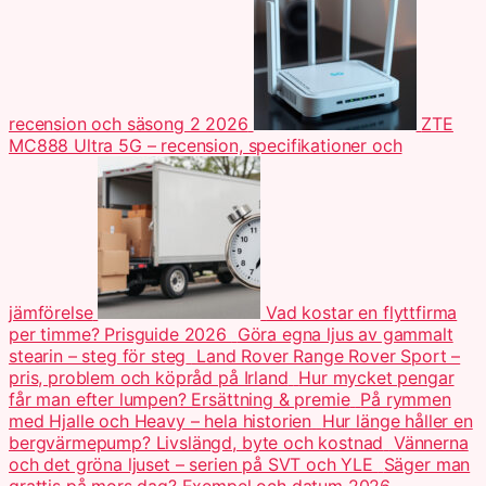
recension och säsong 2 2026
ZTE
MC888 Ultra 5G – recension, specifikationer och
jämförelse
Vad kostar en flyttfirma
per timme? Prisguide 2026
Göra egna ljus av gammalt
stearin – steg för steg
Land Rover Range Rover Sport –
pris, problem och köpråd på Irland
Hur mycket pengar
får man efter lumpen? Ersättning & premie
På rymmen
med Hjalle och Heavy – hela historien
Hur länge håller en
bergvärmepump? Livslängd, byte och kostnad
Vännerna
och det gröna ljuset – serien på SVT och YLE
Säger man
grattis på mors dag? Exempel och datum 2026