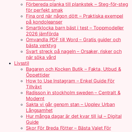
Förbereda planka till plankstek – Steg-för-steg
för perfekt smak
Fina ord när någon dött – Praktiska exempel
på kondoleanser
Smartklocka barn bäst i test – Toppmodeller
2026 jämförda
Omvandla PDF till Word – Gratis guider och
bästa verktyg
Svart streck på nageln – Orsaker, risker och
när söka vård
Livsstil
Bagaren och Kocken Butik – Fakta, Utbud &
Öppettider
How to Use Instagram – Enkel Guide För
Tillväxt
Radisson in stockholm sweden – Centralt &
Modernt
Sakta vi går genom stan – Upplev Urban
Långsamhet
Hur många dagar är det kvar till jul – Digital
Guide
Skor För Breda Fötter – Bästa Valet För