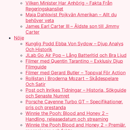
Vilken Minister Har Anhörig – Fakta Från
Regeringskansliet
Maja Dahlqvist Pojkvän Amerikan – Allt du
behöver veta
James Earl Carter III – Äldste son till Jimmy
Carter
Nöje
Kunglig Podd Ebba Von Sydow – Djup Analys
Och Historik
JLab Go Air Pop – Lång Batteritid och Bra Ljud
Filmer med Quentin Tarantino – Exklusiv Djup
Filmguide
Filmer med Gerard Butler – Toppval För Action
Rollistan i Broderna Mozart – Skådespelare
Och Satir
Post och Inrikes Tidningar – Historia, Sökguide
och Senaste Numret
Porsche Cayenne Turbo GT – Specifikationer,
pris och prestanda
Winnie the Pooh: Blood and Honey 2 –
Handling, releasedatum och streaming
Winnie the Pooh Blood and Honey 2 – Premiär,