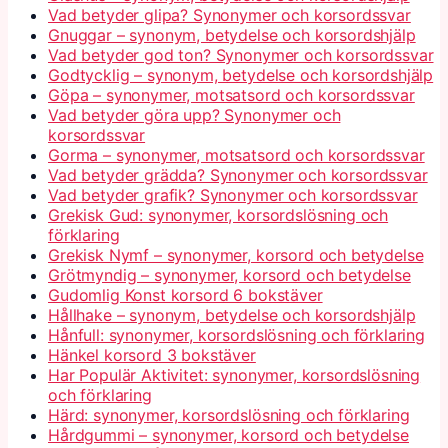
Vad betyder glipa? Synonymer och korsordssvar
Gnuggar – synonym, betydelse och korsordshjälp
Vad betyder god ton? Synonymer och korsordssvar
Godtycklig – synonym, betydelse och korsordshjälp
Göpa – synonymer, motsatsord och korsordssvar
Vad betyder göra upp? Synonymer och
korsordssvar
Gorma – synonymer, motsatsord och korsordssvar
Vad betyder grädda? Synonymer och korsordssvar
Vad betyder grafik? Synonymer och korsordssvar
Grekisk Gud: synonymer, korsordslösning och
förklaring
Grekisk Nymf – synonymer, korsord och betydelse
Grötmyndig – synonymer, korsord och betydelse
Gudomlig Konst korsord 6 bokstäver
Hållhake – synonym, betydelse och korsordshjälp
Hånfull: synonymer, korsordslösning och förklaring
Hänkel korsord 3 bokstäver
Har Populär Aktivitet: synonymer, korsordslösning
och förklaring
Härd: synonymer, korsordslösning och förklaring
Hårdgummi – synonymer, korsord och betydelse