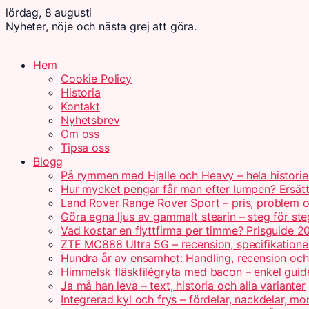
lördag, 8 augusti
Nyheter, nöje och nästa grej att göra.
Hem
Cookie Policy
Historia
Kontakt
Nyhetsbrev
Om oss
Tipsa oss
Blogg
På rymmen med Hjalle och Heavy – hela historie
Hur mycket pengar får man efter lumpen? Ersät
Land Rover Range Rover Sport – pris, problem o
Göra egna ljus av gammalt stearin – steg för ste
Vad kostar en flyttfirma per timme? Prisguide 2
ZTE MC888 Ultra 5G – recension, specifikatione
Hundra år av ensamhet: Handling, recension oc
Himmelsk fläskfilégryta med bacon – enkel guid
Ja må han leva – text, historia och alla varianter
Integrerad kyl och frys – fördelar, nackdelar, mo