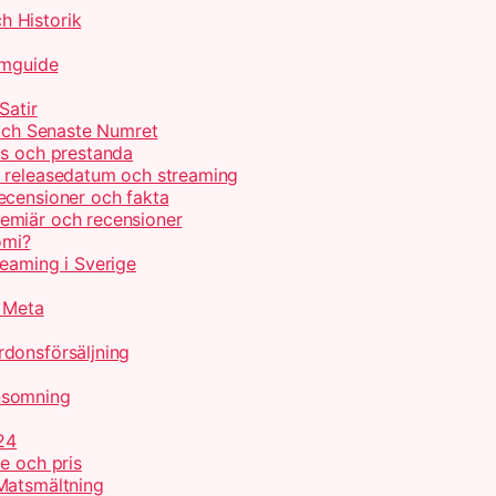
h Historik
lmguide
Satir
 och Senaste Numret
is och prestanda
, releasedatum och streaming
ecensioner och fakta
emiär och recensioner
omi?
reaming i Sverige
r Meta
donsförsäljning
nsomning
24
e och pris
Matsmältning