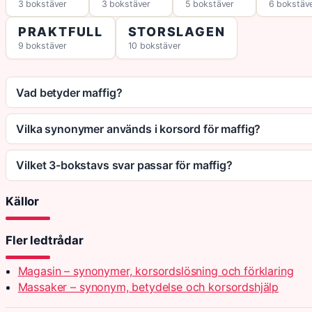
3 bokstäver
3 bokstäver
5 bokstäver
6 bokstäv
PRAKTFULL
STORSLAGEN
9 bokstäver
10 bokstäver
Vad betyder maffig?
Vilka synonymer används i korsord för maffig?
Vilket 3-bokstavs svar passar för maffig?
Källor
Fler ledtrådar
Magasin – synonymer, korsordslösning och förklaring
Massaker – synonym, betydelse och korsordshjälp