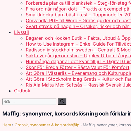
Förbereda planka till plankstek – Steg-för-steg 
Fina ord när någon dött – Praktiska exempel på
Smartklocka barn bäst i test – Toppmodeller 2
Omvandla PDF till Word – Gratis guider och bäs
Svart streck på nageln – Orsaker, risker och när
Livsstil
Bagaren och Kocken Butik – Fakta, Utbud & Öpp
How to Use Instagram – Enkel Guide För Tillväxt
Radisson in stockholm sweden – Centralt & Mod
Sakta vi går genom stan – Upplev Urban Långs
Hur många dagar är det kvar till jul – Digital Gui
Skor För Breda Fötter – Bästa Valet För Komfort
Att Göra i Västerås – Evenemang och Kulturuppl
Att Göra i Stockholm Idag Gratis – Kultur och Fam
Ris Ala Malta Med Saftsås – Klassisk Svensk Jul
Ordbok
Sök
efter:
Maffig: synonymer, korsordslösning och förklari
Hem
›
Ordbok, synonymer & korsordshjälp
› Maffig: synonymer, korsord