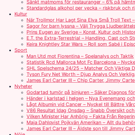
Sänkt matmoms för restauranger – 6% på hämtm
Standardglas alkohol per vecka – riskbruk och rik
Kultur
När Trollmor Har Lagt Sina Elva Små Troll Text 
Sagor for barn lyssna – Välj Trygga Ljudberättel
Prins Eugen av Sverige – Konst, Kultur och Histo
E.T. the Extra-Terrestrial – Handling, Cast och S
Keira Knightley Star Wars – Roll som Sabé i Epis
Sport
Man Utd mot Fiorentina – Spelanalys och Taktik
Statistik Rcd Mallorca Mot Fc Barcelona – Nyckel
SHL Spelschema 24/25 – Matcher Och Viktiga 
Tyson Fury Net Worth – Djup Analys Och Verklig
James Earl Carter III – Chip Carter, Jimmy Carte
Nyheter
Godartad tumör på binjuren – Säker Diagnos för
Händer i karlstad i helgen – Nya Evenemang och
Lågt Albumin vid Cancer – Nyckel till Bättre Vår
V86 Resultat Idag Onsdag – Snabb Översikt och
Vilken Minister Har Anhörig – Fakta Från Regerin
Maja Dahlqvist Pojkvän Amerikan – Allt du behö
James Earl Carter III – Äldste son till Jimmy Car
Nöje