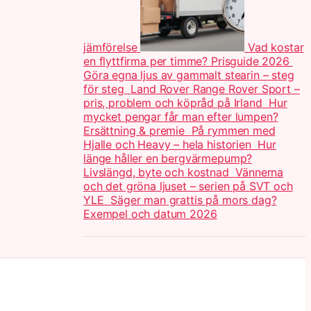
jämförelse
Vad kostar
en flyttfirma per timme? Prisguide 2026
Göra egna ljus av gammalt stearin – steg
för steg
Land Rover Range Rover Sport –
pris, problem och köpråd på Irland
Hur
mycket pengar får man efter lumpen?
Ersättning & premie
På rymmen med
Hjalle och Heavy – hela historien
Hur
länge håller en bergvärmepump?
Livslängd, byte och kostnad
Vännerna
och det gröna ljuset – serien på SVT och
YLE
Säger man grattis på mors dag?
Exempel och datum 2026