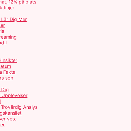
at, 12% på plats
tlinjer
– Lär Dig Mer
ser
ria
treaming
od I
insikter
Datum
a Fakta
rs son
 Dig
 Upplevelser
d
 Trovärdig Analys
gskansliet
ver veta
ter