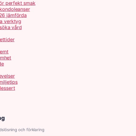
för perfekt smak
 kondoleanser
026 jämförda
ta verktyg
 söka vård
ettider
ernt
amhet
de
evelser
iljetips
dessert
ng
slösning och förklaring