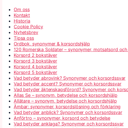
Om oss
Kontakt
Historia
Cookie Policy
Nyhetsbrev
Tipsa oss
Ordbok, synonymer & korsordshjälp
120 Romerska Soldater – synonymer, motsatsord och
Korsord 2 bokstäver
Korsord 3 bokstäver
Korsord 4 bokstäver
Korsord 5 bokstäver
Vad betyder abrovink? Synonymer och korsordssvar
Vad betyder accent? Synonymer och korsordssvar
Vad betyder äktenskapsförord? Synonymer och kors
Allas Se – synonym, betydelse och korsordshjälp
Allätare – synonym, betydelse och korsordshjälp
Ämbar: synonymer, korsordslösning och förklaring
Vad betyder anblick? Synonymer och korsordssvar
Anförtro – synonymer, korsord och betydelse
Vad betyder anklaga? Synonymer och korsordssvar