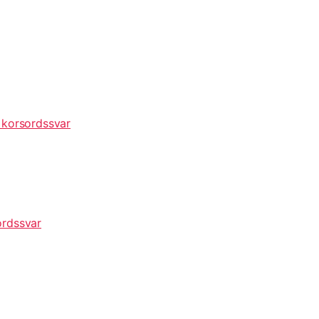
 korsordssvar
ordssvar