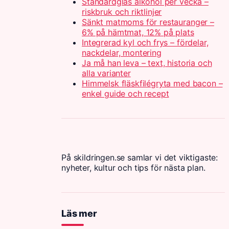
Standardglas alkohol per vecka –
riskbruk och riktlinjer
Sänkt matmoms för restauranger –
6% på hämtmat, 12% på plats
Integrerad kyl och frys – fördelar,
nackdelar, montering
Ja må han leva – text, historia och
alla varianter
Himmelsk fläskfilégryta med bacon –
enkel guide och recept
På skildringen.se samlar vi det viktigaste:
nyheter, kultur och tips för nästa plan.
Läs mer