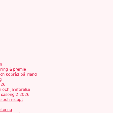
n
tning & premie
ch köpråd på Irland
g
026
r och jämförelse
h säsong 2 2026
e och recept
ntering