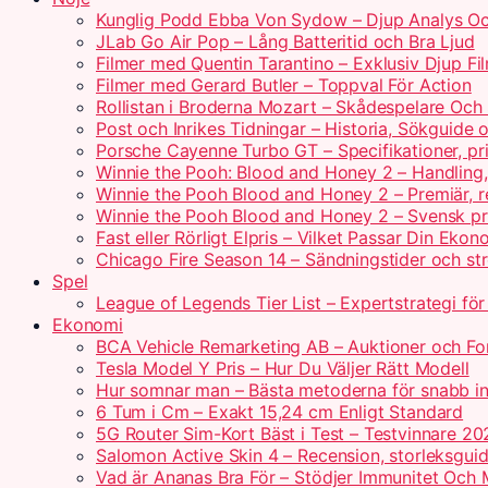
Kunglig Podd Ebba Von Sydow – Djup Analys Oc
JLab Go Air Pop – Lång Batteritid och Bra Ljud
Filmer med Quentin Tarantino – Exklusiv Djup Fi
Filmer med Gerard Butler – Toppval För Action
Rollistan i Broderna Mozart – Skådespelare Och 
Post och Inrikes Tidningar – Historia, Sökguide
Porsche Cayenne Turbo GT – Specifikationer, pr
Winnie the Pooh: Blood and Honey 2 – Handling
Winnie the Pooh Blood and Honey 2 – Premiär, r
Winnie the Pooh Blood and Honey 2 – Svensk pr
Fast eller Rörligt Elpris – Vilket Passar Din Ekon
Chicago Fire Season 14 – Sändningstider och st
Spel
League of Legends Tier List – Expertstrategi fö
Ekonomi
BCA Vehicle Remarketing AB – Auktioner och For
Tesla Model Y Pris – Hur Du Väljer Rätt Modell
Hur somnar man – Bästa metoderna för snabb i
6 Tum i Cm – Exakt 15,24 cm Enligt Standard
5G Router Sim-Kort Bäst i Test – Testvinnare 20
Salomon Active Skin 4 – Recension, storleksguid
Vad är Ananas Bra För – Stödjer Immunitet Och 