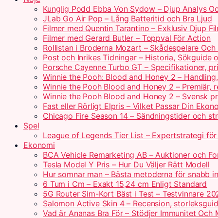
Kunglig Podd Ebba Von Sydow – Djup Analys Oc
JLab Go Air Pop – Lång Batteritid och Bra Ljud
Filmer med Quentin Tarantino – Exklusiv Djup Fi
Filmer med Gerard Butler – Toppval För Action
Rollistan i Broderna Mozart – Skådespelare Och 
Post och Inrikes Tidningar – Historia, Sökguide
Porsche Cayenne Turbo GT – Specifikationer, pr
Winnie the Pooh: Blood and Honey 2 – Handling
Winnie the Pooh Blood and Honey 2 – Premiär, r
Winnie the Pooh Blood and Honey 2 – Svensk pr
Fast eller Rörligt Elpris – Vilket Passar Din Ekon
Chicago Fire Season 14 – Sändningstider och st
Spel
League of Legends Tier List – Expertstrategi fö
Ekonomi
BCA Vehicle Remarketing AB – Auktioner och For
Tesla Model Y Pris – Hur Du Väljer Rätt Modell
Hur somnar man – Bästa metoderna för snabb i
6 Tum i Cm – Exakt 15,24 cm Enligt Standard
5G Router Sim-Kort Bäst i Test – Testvinnare 20
Salomon Active Skin 4 – Recension, storleksguid
Vad är Ananas Bra För – Stödjer Immunitet Och 