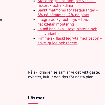
Standardglas alkohol per vecka –
riskbruk och riktlinjer
Sänkt matmoms för restauranger –
6% på hämtmat, 12% på plats
Integrerad kyl och frys – fördelar,
or
nackdelar, montering
Ja må han leva – text, historia och
alla varianter
Himmelsk fläskfilégryta med bacon –
enkel guide och recept
På skildringen.se samlar vi det viktigaste:
nyheter, kultur och tips för nästa plan.
Läs mer