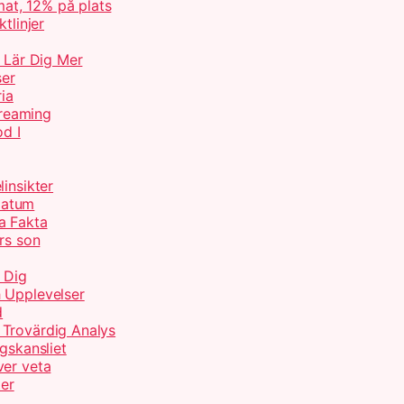
at, 12% på plats
tlinjer
– Lär Dig Mer
ser
ria
treaming
od I
insikter
Datum
a Fakta
rs son
 Dig
 Upplevelser
d
 Trovärdig Analys
gskansliet
ver veta
ter