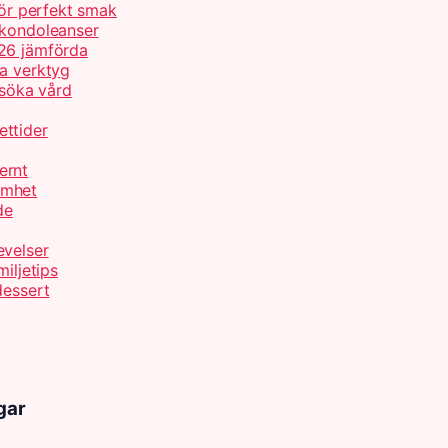
för perfekt smak
 kondoleanser
026 jämförda
ta verktyg
 söka vård
ettider
ernt
amhet
de
evelser
iljetips
dessert
gar