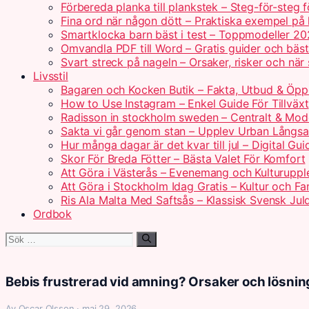
Förbereda planka till plankstek – Steg-för-steg 
Fina ord när någon dött – Praktiska exempel på
Smartklocka barn bäst i test – Toppmodeller 2
Omvandla PDF till Word – Gratis guider och bäs
Svart streck på nageln – Orsaker, risker och när
Livsstil
Bagaren och Kocken Butik – Fakta, Utbud & Öpp
How to Use Instagram – Enkel Guide För Tillväxt
Radisson in stockholm sweden – Centralt & Mod
Sakta vi går genom stan – Upplev Urban Långs
Hur många dagar är det kvar till jul – Digital Gui
Skor För Breda Fötter – Bästa Valet För Komfort
Att Göra i Västerås – Evenemang och Kulturuppl
Att Göra i Stockholm Idag Gratis – Kultur och Fam
Ris Ala Malta Med Saftsås – Klassisk Svensk Jul
Ordbok
Sök
efter:
Bebis frustrerad vid amning? Orsaker och lösnin
Av Oscar Olsson · maj 29, 2026