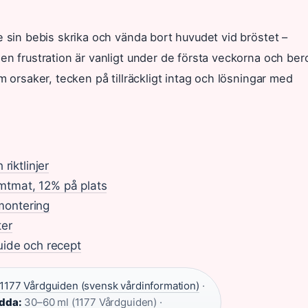
e sin bebis skrika och vända bort huvudet vid bröstet –
en frustration är vanligt under de första veckorna och ber
m orsaker, tecken på tillräckligt intag och lösningar med
riktlinjer
mtmat, 12% på plats
 montering
ter
uide och recept
1177 Vårdguiden (svensk vårdinformation)
·
ödda:
30–60 ml (1177 Vårdguiden) ·