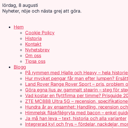
lördag, 8 augusti
Nyheter, nöje och nästa grej att göra.
Hem
Cookie Policy
Historia
Kontakt
Nyhetsbrev
Om oss
Tipsa oss
Blogg
På rymmen med Hjalle och Heavy – hela historie
Hur mycket pengar får man efter lumpen? Ersät
Land Rover Range Rover Sport – pris, problem o
Göra egna ljus av gammalt stearin – steg för ste
Vad kostar en flyttfirma per timme? Prisguide 2
ZTE MC888 Ultra 5G – recension, specifikatione
Hundra år av ensamhet: Handling, recension oc
Himmelsk fläskfilégryta med bacon – enkel guid
Ja må han leva – text, historia och alla varianter
Integrerad kyl och frys – fördelar, nackdelar, mo