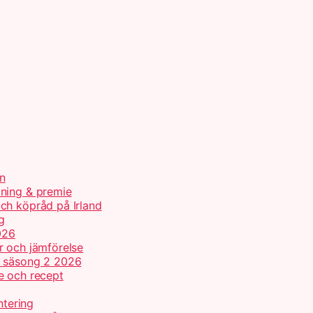
n
tning & premie
ch köpråd på Irland
g
026
r och jämförelse
h säsong 2 2026
e och recept
ntering