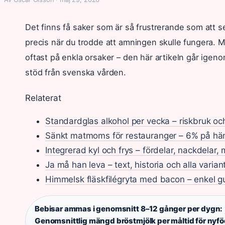
Det finns få saker som är så frustrerande som att s
precis när du trodde att amningen skulle fungera. M
oftast på enkla orsaker – den här artikeln går igeno
stöd från svenska vården.
Relaterat
Standardglas alkohol per vecka – riskbruk och 
Sänkt matmoms för restauranger – 6% på hä
Integrerad kyl och frys – fördelar, nackdelar,
Ja må han leva – text, historia och alla varian
Himmelsk fläskfilégryta med bacon – enkel g
Bebisar ammas i genomsnitt 8–12 gånger per dygn:
Genomsnittlig mängd bröstmjölk per måltid för nyf