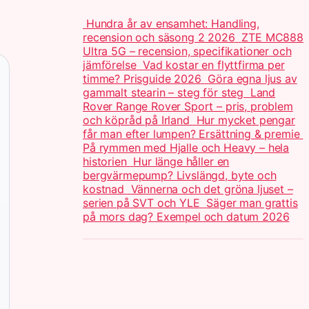
Hundra år av ensamhet: Handling,
recension och säsong 2 2026
ZTE MC888
Ultra 5G – recension, specifikationer och
jämförelse
Vad kostar en flyttfirma per
timme? Prisguide 2026
Göra egna ljus av
gammalt stearin – steg för steg
Land
Rover Range Rover Sport – pris, problem
och köpråd på Irland
Hur mycket pengar
får man efter lumpen? Ersättning & premie
På rymmen med Hjalle och Heavy – hela
historien
Hur länge håller en
bergvärmepump? Livslängd, byte och
kostnad
Vännerna och det gröna ljuset –
serien på SVT och YLE
Säger man grattis
på mors dag? Exempel och datum 2026