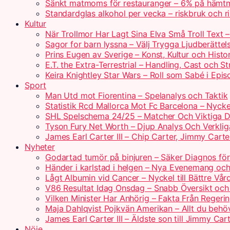
Sänkt matmoms för restauranger – 6% på hämtm
Standardglas alkohol per vecka – riskbruk och rik
Kultur
När Trollmor Har Lagt Sina Elva Små Troll Text 
Sagor for barn lyssna – Välj Trygga Ljudberättel
Prins Eugen av Sverige – Konst, Kultur och Histo
E.T. the Extra-Terrestrial – Handling, Cast och S
Keira Knightley Star Wars – Roll som Sabé i Epis
Sport
Man Utd mot Fiorentina – Spelanalys och Taktik
Statistik Rcd Mallorca Mot Fc Barcelona – Nyckel
SHL Spelschema 24/25 – Matcher Och Viktiga 
Tyson Fury Net Worth – Djup Analys Och Verklig
James Earl Carter III – Chip Carter, Jimmy Carte
Nyheter
Godartad tumör på binjuren – Säker Diagnos för
Händer i karlstad i helgen – Nya Evenemang och
Lågt Albumin vid Cancer – Nyckel till Bättre Vår
V86 Resultat Idag Onsdag – Snabb Översikt och
Vilken Minister Har Anhörig – Fakta Från Regerin
Maja Dahlqvist Pojkvän Amerikan – Allt du behö
James Earl Carter III – Äldste son till Jimmy Car
Nöje