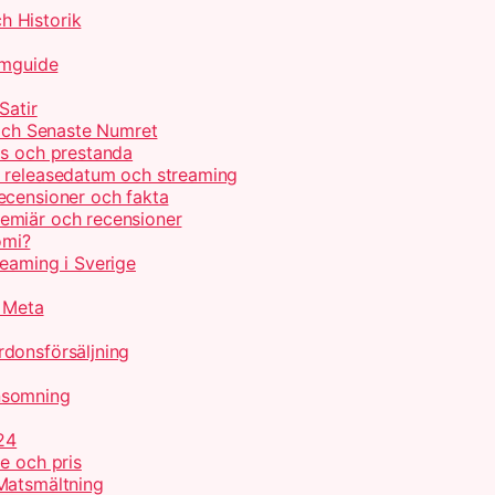
h Historik
lmguide
Satir
 och Senaste Numret
is och prestanda
, releasedatum och streaming
ecensioner och fakta
emiär och recensioner
omi?
reaming i Sverige
r Meta
donsförsäljning
nsomning
24
e och pris
Matsmältning