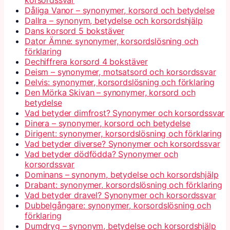
korsordssvar
Dåliga Vanor – synonymer, korsord och betydelse
Dallra – synonym, betydelse och korsordshjälp
Dans korsord 5 bokstäver
Dator Ämne: synonymer, korsordslösning och
förklaring
Dechiffrera korsord 4 bokstäver
Deism – synonymer, motsatsord och korsordssvar
Delvis: synonymer, korsordslösning och förklaring
Den Mörka Skivan – synonymer, korsord och
betydelse
Vad betyder dimfrost? Synonymer och korsordssvar
Dinera – synonymer, korsord och betydelse
Dirigent: synonymer, korsordslösning och förklaring
Vad betyder diverse? Synonymer och korsordssvar
Vad betyder dödfödda? Synonymer och
korsordssvar
Dominans – synonym, betydelse och korsordshjälp
Drabant: synonymer, korsordslösning och förklaring
Vad betyder dravel? Synonymer och korsordssvar
Dubbelgångare: synonymer, korsordslösning och
förklaring
Dumdryg – synonym, betydelse och korsordshjälp