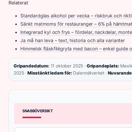
Relaterat
Standardglas alkohol per vecka – riskbruk och riktl
Sänkt matmoms för restauranger – 6% på hämtmat,
Integrerad kyl och frys – fördelar, nackdelar, monte
Ja må han leva – text, historia och alla varianter
Himmelsk fläskfilégryta med bacon – enkel guide 
Gripandedatum:
11 oktober 2025 ·
Gripandeplats:
Mexik
2025 ·
Misstänkt ledare för:
Dalennätverket ·
Nuvarande 
SNABBÖVERSIKT