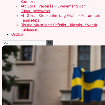
Komfort
Att Göra i Västerås – Evenemang och
Kulturupplevelser
Att Göra i Stockholm Idag Gratis – Kultur och
Familjetips
Ris Ala Malta Med Saftsås – Klassisk Svensk
Juldessert
Ordbok
Sök
efter: