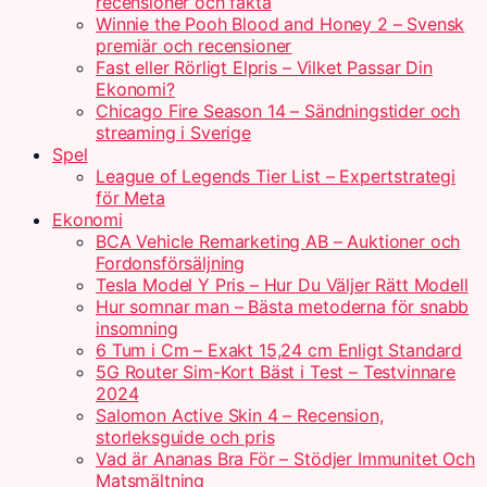
recensioner och fakta
Winnie the Pooh Blood and Honey 2 – Svensk
premiär och recensioner
Fast eller Rörligt Elpris – Vilket Passar Din
Ekonomi?
Chicago Fire Season 14 – Sändningstider och
streaming i Sverige
Spel
League of Legends Tier List – Expertstrategi
för Meta
Ekonomi
BCA Vehicle Remarketing AB – Auktioner och
Fordonsförsäljning
Tesla Model Y Pris – Hur Du Väljer Rätt Modell
Hur somnar man – Bästa metoderna för snabb
insomning
6 Tum i Cm – Exakt 15,24 cm Enligt Standard
5G Router Sim-Kort Bäst i Test – Testvinnare
2024
Salomon Active Skin 4 – Recension,
storleksguide och pris
Vad är Ananas Bra För – Stödjer Immunitet Och
Matsmältning