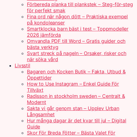
Förbereda planka till plankstek – Steg-för-steg
för perfekt smak
Fina ord när någon dött – Praktiska exempel
på kondoleanser
Smartklocka barn bäst i test – Toppmodeller
2026 jämförda
Omvandla PDF till Word – Gratis guider och
bästa verktyg
Svart streck på nageln – Orsaker, risker och
när söka vård
Livsstil
Bagaren och Kocken Butik – Fakta, Utbud &
Öppettider
How to Use Instagram – Enkel Guide För
Tillväxt
Radisson in stockholm sweden – Centralt &
Modernt
Sakta vi går genom stan – Upplev Urban
Långsamhet
Hur många dagar är det kvar till jul – Digital
Guide
Skor För Breda Fötter – Bästa Valet För