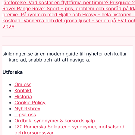
jämförelse
Vad kostar en flyttfirma per timme? Prisguide 
Rover Range Rover Sport – pris, problem och köpråd på Ir
premie
På rymmen med Hjalle och Heavy – hela historien
kostnad
Vännerna och det gröna ljuset – serien på SVT o
2026
skildringen.se är en modern guide till nyheter och kultur
— kurerad, snabb och lätt att navigera.
Utforska
Om oss
Kontakt
Historia
Cookie Policy
Nyhetsbrev
Tipsa oss
Ordbok, synonymer & korsordshjälp
120 Romerska Soldater – synonymer, motsatsord
och korsordssvar