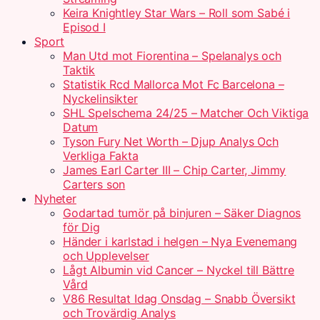
Keira Knightley Star Wars – Roll som Sabé i
Episod I
Sport
Man Utd mot Fiorentina – Spelanalys och
Taktik
Statistik Rcd Mallorca Mot Fc Barcelona –
Nyckelinsikter
SHL Spelschema 24/25 – Matcher Och Viktiga
Datum
Tyson Fury Net Worth – Djup Analys Och
Verkliga Fakta
James Earl Carter III – Chip Carter, Jimmy
Carters son
Nyheter
Godartad tumör på binjuren – Säker Diagnos
för Dig
Händer i karlstad i helgen – Nya Evenemang
och Upplevelser
Lågt Albumin vid Cancer – Nyckel till Bättre
Vård
V86 Resultat Idag Onsdag – Snabb Översikt
och Trovärdig Analys