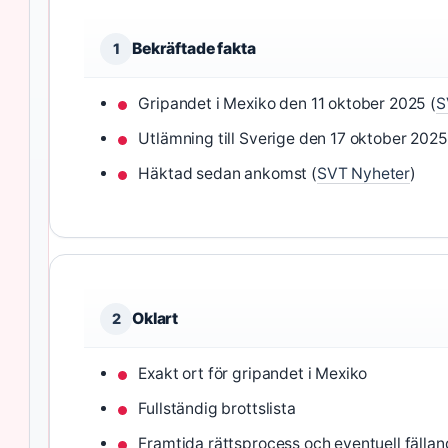
Bekräftade fakta
1
Gripandet i Mexiko den 11 oktober 2025 (
S
Utlämning till Sverige den 17 oktober 2025
Häktad sedan ankomst (
SVT Nyheter
)
Oklart
2
Exakt ort för gripandet i Mexiko
Fullständig brottslista
Framtida rättsprocess och eventuell fälla