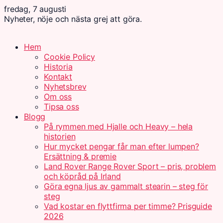
fredag, 7 augusti
Nyheter, nöje och nästa grej att göra.
Hem
Cookie Policy
Historia
Kontakt
Nyhetsbrev
Om oss
Tipsa oss
Blogg
På rymmen med Hjalle och Heavy – hela
historien
Hur mycket pengar får man efter lumpen?
Ersättning & premie
Land Rover Range Rover Sport – pris, problem
och köpråd på Irland
Göra egna ljus av gammalt stearin – steg för
steg
Vad kostar en flyttfirma per timme? Prisguide
2026