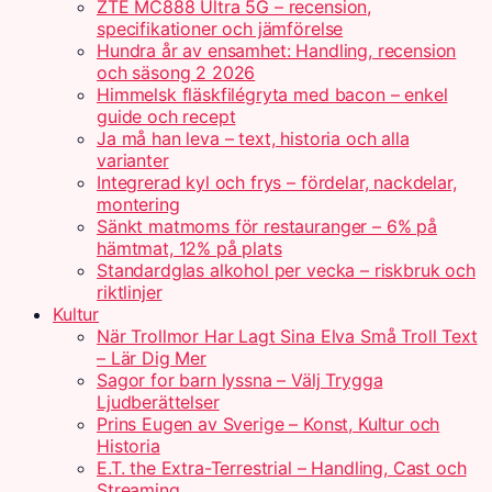
ZTE MC888 Ultra 5G – recension,
specifikationer och jämförelse
Hundra år av ensamhet: Handling, recension
och säsong 2 2026
Himmelsk fläskfilégryta med bacon – enkel
guide och recept
Ja må han leva – text, historia och alla
varianter
Integrerad kyl och frys – fördelar, nackdelar,
montering
Sänkt matmoms för restauranger – 6% på
hämtmat, 12% på plats
Standardglas alkohol per vecka – riskbruk och
riktlinjer
Kultur
När Trollmor Har Lagt Sina Elva Små Troll Text
– Lär Dig Mer
Sagor for barn lyssna – Välj Trygga
Ljudberättelser
Prins Eugen av Sverige – Konst, Kultur och
Historia
E.T. the Extra-Terrestrial – Handling, Cast och
Streaming