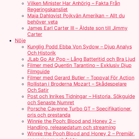
Vilken Minister Har Anhörig – Fakta Från
Regeringskansliet
Maja Dahlqvist Pojkvän Amerikan – Allt du
behöver veta
James Earl Carter III – Äldste son till Jimmy
Carter
Nöje
Kunglig Podd Ebba Von Sydow – Djup Analys
Och Historik
JLab Go Air Pop – Lång Batteritid och Bra Ljud
Filmer med Quentin Tarantino – Exklusiv Djup
Filmguide
Filmer med Gerard Butler – Toppval För Action
Rollistan i Broderna Mozart – Skådespelare
Och Satir
Post och Inrikes Tidningar – Historia, Sökguide
och Senaste Numret
Porsche Cayenne Turbo GT – Specifikationer,
pris och prestanda
Winnie the Pooh: Blood and Honey 2 –
Handling, releasedatum och streaming
Winnie the Pooh Blood and Honey 2 – Premiär,